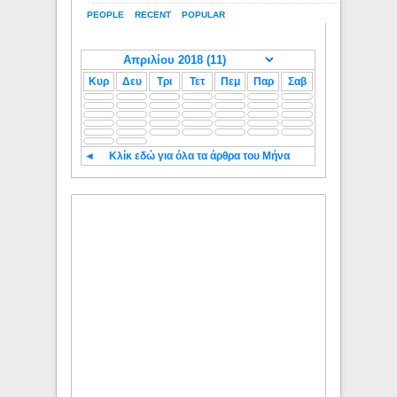
PEOPLE
RECENT
POPULAR
Κυρ
Δευ
Τρι
Τετ
Πεμ
Παρ
Σαβ
◄
Κλίκ εδώ για όλα τα άρθρα του Μήνα