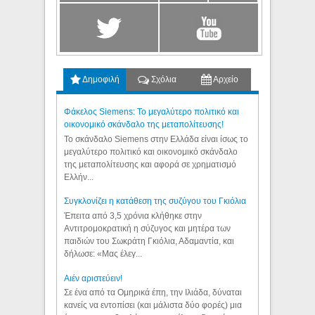
Δημοφιλή
Σχόλια
Αρχείο
Φάκελος Siemens: Το μεγαλύτερο πολιτικό και
οικονομικό σκάνδαλο της μεταπολίτευσης!
Το σκάνδαλο Siemens στην Ελλάδα είναι ίσως το
μεγαλύτερο πολιτικό και οικονομικό σκάνδαλο
της μεταπολίτευσης και αφορά σε χρηματισμό
Ελλήν...
Συγκλονίζει η κατάθεση της συζύγου του Γκιόλια
Έπειτα από 3,5 χρόνια κλήθηκε στην
Αντιτρομοκρατική η σύζυγος και μητέρα των
παιδιών του Σωκράτη Γκιόλια, Αδαμαντία, και
δήλωσε: «Μας έλεγ...
Aιέν αριστεύειν!
Σε ένα από τα Ομηρικά έπη, την Ιλιάδα, δύναται
κανείς να εντοπίσει (και μάλιστα δύο φορές) μια