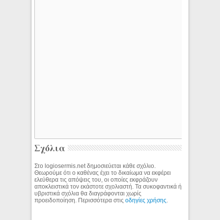
Σχόλια
Στο logiosermis.net δημοσιεύεται κάθε σχόλιο.
Θεωρούμε ότι ο καθένας έχει το δικαίωμα να εκφέρει
ελεύθερα τις απόψεις του, οι οποίες εκφράζουν
αποκλειστικά τον εκάστοτε σχολιαστή. Τα συκοφαντικά ή
υβριστικά σχόλια θα διαγράφονται χωρίς
προειδοποίηση. Περισσότερα στις
οδηγίες χρήσης
.