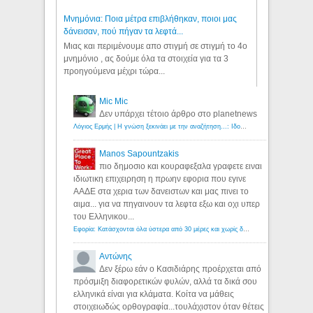
Μνημόνια: Ποια μέτρα επιβλήθηκαν, ποιοι μας
δάνεισαν, πού πήγαν τα λεφτά...
Μιας και περιμένουμε απο στιγμή σε στιγμή το 4ο
μνημόνιο , ας δούμε όλα τα στοιχεία για τα 3
προηγούμενα μέχρι τώρα...
Mic Mic
Δεν υπάρχει τέτοιο άρθρο στο planetnews
Λόγιος Ερμής | Η γνώση ξεκινάει με την αναζήτηση...: Ιδού οι 18 που χρωστούν 11 δις ευρώ!
Manos Sapountzakis
πιο δημοσιο και κουραφεξαλα γραφετε ειναι
ιδιωτικη επιχειρηση η πρωην εφορια που εγινε
ΑΑΔΕ στα χερια των δανειστων και μας πινει το
αιμα... για να πηγαινουν τα λεφτα εξω και οχι υπερ
του Ελληνικου...
Εφορία: Κατάσχονται όλα ύστερα από 30 μέρες και χωρίς δικαστικές αποφάσεις - Λόγιος Ερμής
Αντώνης
Δεν ξέρω εάν ο Κασιδιάρης προέρχεται από
πρόσμιξη διαφορετικών φυλών, αλλά τα δικά σου
ελληνικά είναι για κλάματα. Κοίτα να μάθεις
στοιχειωδώς ορθογραφία...τουλάχιστον όταν θέτεις