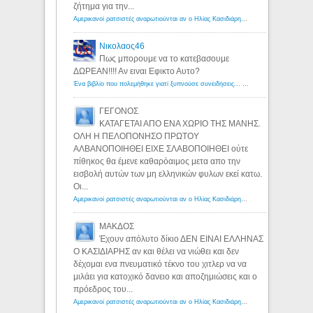
ζήτημα για την...
Αμερικανοί ρατσιστές αναρωτιούνται αν ο Ηλίας Κασιδιάρης ανήκει στη λευκή φυλή... - Λόγιος Ερμής
Νικολαος46
Πως μπορουμε να το κατεβασουμε
ΔΩΡΕΑΝ!!!! Αν ειναι Εφικτο Αυτο?
Ένα βιβλίο που πολεμήθηκε γιατί ξυπνούσε συνειδήσεις... - Λόγιος Ερμής | Η γνώση ξεκινάει με την αναζήτηση...
ΓΕΓΟΝΟΣ
ΚΑΤΑΓΕΤΑΙ ΑΠΟ ΕΝΑ ΧΩΡΙΟ ΤΗΣ ΜΑΝΗΣ.
ΟΛΗ Η ΠΕΛΟΠΟΝΗΣΟ ΠΡΩΤΟΥ
ΑΛΒΑΝΟΠΟΙΗΘΕΙ ΕΙΧΕ ΣΛΑΒΟΠΟΙΗΘΕΙ ούτε
πίθηκος θα έμενε καθαρόαιμος μετα απο την
εισβολή αυτών των μη ελληνικών φυλων εκεί κατω.
Οι...
Αμερικανοί ρατσιστές αναρωτιούνται αν ο Ηλίας Κασιδιάρης ανήκει στη λευκή φυλή... - Λόγιος Ερμής
ΜΑΚΔΟΣ
Έχουν απόλυτο δίκιο ΔΕΝ ΕΙΝΑΙ ΕΛΛΗΝΑΣ
Ο ΚΑΣΙΔΙΑΡΗΣ αν και θέλει να νιώθει και δεν
δέχομαι ενα πνευματικό τέκνο του χιτλερ να να
μιλάει για κατοχικό δανειο και αποζημιώσεις και ο
πρόεδρος του...
Αμερικανοί ρατσιστές αναρωτιούνται αν ο Ηλίας Κασιδιάρης ανήκει στη λευκή φυλή... - Λόγιος Ερμής