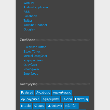
Web TV
Android application
RSS
Facebook
Twitter
Youtube Channel
Google+
Συνδέσεις
Ελληνικός Τύπος
Ξένος Τύπος
Φιλικοί Ιστοχώροι
Χρήσιμα Links
Ομογένεια
Ραδιόφωνο
Στηρίζουμε
Κατηγορίες
Featured
Αναλύσεις
Αποκαλύψεις
Αρθρογραφία
Αφιερώματα
Ελλάδα
Επιστήμη
Ιστορία
Κόσμος
Μυθολογία
Νέα Τάξη