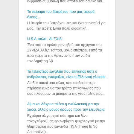
έκφραση-συμβουλή που αποτέλεσε ιδανικό για...
Το πείραμα του βατράχου που μας αφορά
όλους...
Η θεωρία του βατράχου λες και έχει επινοηθεί για
μας. Την ξέρετε; Είναι πολύ διδακτική.
U.S.A. καλεί...ALEXIS!
Ένα από τα πρώτα ραντεβού του αρχηγού του
ΣΥΡΙΖΑ Αλέξη Τσίπρα, μόλις επέστρεψε από τα
ιερά χώματα της Αργεντινής ήταν να δει
τον Δημήτρη Αβ...
Το τελειότερο εργαλείο που επινόησε ποτε ο
ανθρώπινος εγκέφαλος, είναι η Ελληνική γλώσσα.
Διαδυκτιακοί μου φίλοι, που υιοθετίσατε με
περίσσια ευκολία τον τρόπο επικοινωνίας που
σας πλάσαραν τα μιάσματα της νέας τάξης πρα...
Αίμα και δάκρυα πλέον η εναλλακτική για την
χώρα, αλλά ο μόνος δρόμος προς την ελευθερία!
Εγχώριο ολιγαρχικό σύστημα και ξένοι
τοκογλύφοι, μας εγκλωβίζουν ψυχολογικά με την
Θαρτσερική προπαγάνδα TINA (There Is No
Alternative). ...