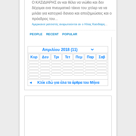
Ο ΚΑΣΙΔΙΑΡΗΣ αν και θέλει να νιώθει και δεν
δέχομαι ενα πνευματικό τέκνο του χιτλερ να να
μιλάει για κατοχικό δανειο και αποζημιώσεις και ο
πρόεδρος του...
Αμερικανοί ρατσιστές αναρωτιούνται αν ο Ηλίας Κασιδιάρης ανήκει στη λευκή φυλή... - Λόγιος Ερμής
PEOPLE
RECENT
POPULAR
Κυρ
Δευ
Τρι
Τετ
Πεμ
Παρ
Σαβ
◄
Κλίκ εδώ για όλα τα άρθρα του Μήνα