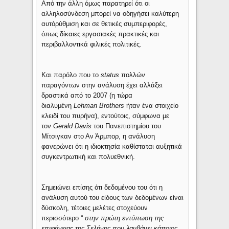
Από την άλλη όμως παρατηρεί ότι οι
αλληλοσύνδεση μπορεί να οδηγήσει καλύτερη
αυτόρύθμιση και σε θετικές συμπεριφορές,
όπως δίκαιες εργασιακές πρακτικές και
περιβαλλοντικά φιλικές πολιτικές.
Και παρόλο που το
status
πολλών
παραγόντων στην ανάλυση έχει αλλάξει
δραστικά από το 2007 (η τώρα
διαλυμένη
Lehman Brothers
ήταν ένα στοιχείο
κλειδί του πυρήνα), εντούτοις, σύμφωνα με
τον
Gerald Davis
του Πανεπιστημίου του
Μίτσιγκαν στο Αν Άρμπορ, η ανάλυση
φανερώνει ότι η ιδιοκτησία καθίσταται αυξητικά
συγκεντρωτική και πολυεθνική.
Σημειώνει επίσης ότι δεδομένου του ότι η
ανάλυση αυτού του είδους των δεδομένων είναι
δύσκολη, τέτοιες μελέτες στοχεύουν
περισσότερο “
στην πρώτη εντύπωση της
επιφάνειας της Σελήνης που λαμβάνει κάποιος