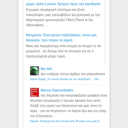
χώρα, αλλά ο μόνος δρόμος προς την ελευθερία!
Εγχώριο ολιγαρχικό σύστημα και ξένοι
τοκογλύφοι, μας εγκλωβίζουν ψυχολογικά με την
Θαρτσερική προπαγάνδα TINA (There Is No
Alternative). ...
Μνημόνια: Ποια μέτρα επιβλήθηκαν, ποιοι μας
δάνεισαν, πού πήγαν τα λεφτά...
Μιας και περιμένουμε απο στιγμή σε στιγμή το 4ο
μνημόνιο , ας δούμε όλα τα στοιχεία για τα 3
προηγούμενα μέχρι τώρα...
Mic Mic
Δεν υπάρχει τέτοιο άρθρο στο planetnews
Λόγιος Ερμής | Η γνώση ξεκινάει με την αναζήτηση...: Ιδού οι 18 που χρωστούν 11 δις ευρώ!
Manos Sapountzakis
πιο δημοσιο και κουραφεξαλα γραφετε ειναι
ιδιωτικη επιχειρηση η πρωην εφορια που εγινε
ΑΑΔΕ στα χερια των δανειστων και μας πινει το
αιμα... για να πηγαινουν τα λεφτα εξω και οχι υπερ
του Ελληνικου...
Εφορία: Κατάσχονται όλα ύστερα από 30 μέρες και χωρίς δικαστικές αποφάσεις - Λόγιος Ερμής