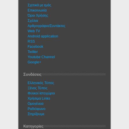
Σχετικά με εμάς
Eπικοινωνία
Όροι Χρήσης
Σχόλια
Αρθρογράφοι/Συντάκτες
Web TV
Android application
RSS
Facebook
Twitter
Youtube Channel
Google+
Συνδέσεις
Ελληνικός Τύπος
Ξένος Τύπος
Φιλικοί Ιστοχώροι
Χρήσιμα Links
Ομογένεια
Ραδιόφωνο
Στηρίζουμε
Κατηγορίες