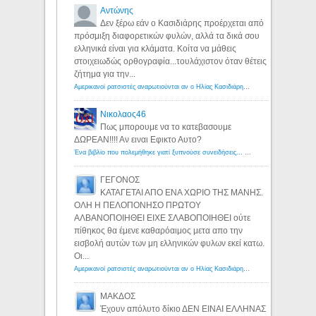
Αντώνης
Δεν ξέρω εάν ο Κασιδιάρης προέρχεται από
πρόσμιξη διαφορετικών φυλών, αλλά τα δικά σου
ελληνικά είναι για κλάματα. Κοίτα να μάθεις
στοιχειωδώς ορθογραφία...τουλάχιστον όταν θέτεις
ζήτημα για την...
Αμερικανοί ρατσιστές αναρωτιούνται αν ο Ηλίας Κασιδιάρης ανήκει στη λευκή φυλή... - Λόγιος Ερμής
Νικολαος46
Πως μπορουμε να το κατεβασουμε
ΔΩΡΕΑΝ!!!! Αν ειναι Εφικτο Αυτο?
Ένα βιβλίο που πολεμήθηκε γιατί ξυπνούσε συνειδήσεις... - Λόγιος Ερμής | Η γνώση ξεκινάει με την αναζήτηση...
ΓΕΓΟΝΟΣ
ΚΑΤΑΓΕΤΑΙ ΑΠΟ ΕΝΑ ΧΩΡΙΟ ΤΗΣ ΜΑΝΗΣ.
ΟΛΗ Η ΠΕΛΟΠΟΝΗΣΟ ΠΡΩΤΟΥ
ΑΛΒΑΝΟΠΟΙΗΘΕΙ ΕΙΧΕ ΣΛΑΒΟΠΟΙΗΘΕΙ ούτε
πίθηκος θα έμενε καθαρόαιμος μετα απο την
εισβολή αυτών των μη ελληνικών φυλων εκεί κατω.
Οι...
Αμερικανοί ρατσιστές αναρωτιούνται αν ο Ηλίας Κασιδιάρης ανήκει στη λευκή φυλή... - Λόγιος Ερμής
ΜΑΚΔΟΣ
Έχουν απόλυτο δίκιο ΔΕΝ ΕΙΝΑΙ ΕΛΛΗΝΑΣ