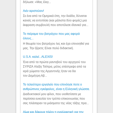
δήλωσε: «Μας έλεγ...
Aιέν αριστεύειν!
Σε ένα από τα Ομηρικά έπη, την Ιλιάδα, δύναται
κανείς να εντοπίσει (και μάλιστα δύο φορές) μια
έκφραση-συμβουλή που αποτέλεσε ιδανικό για...
Το πείραμα του βατράχου που μας αφορά
όλους...
Η θεωρία του βατράχου λες και έχει επινοηθεί για
μας. Την ξέρετε; Είναι πολύ διδακτική.
U.S.A. καλεί...ALEXIS!
Ένα από τα πρώτα ραντεβού του αρχηγού του
ΣΥΡΙΖΑ Αλέξη Τσίπρα, μόλις επέστρεψε από τα
ιερά χώματα της Αργεντινής ήταν να δει
τον Δημήτρη Αβ...
Το τελειότερο εργαλείο που επινόησε ποτε ο
ανθρώπινος εγκέφαλος, είναι η Ελληνική γλώσσα.
Διαδυκτιακοί μου φίλοι, που υιοθετίσατε με
περίσσια ευκολία τον τρόπο επικοινωνίας που
σας πλάσαραν τα μιάσματα της νέας τάξης πρα...
Αίμα και δάκρυα πλέον η εναλλακτική για την