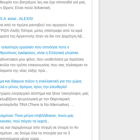
θεωρία του βατράχου λες και έχει επινοηθεί για μας.
ν ξέρετε; Είναι πολύ διδακτική.
S.A. καλεί...ALEXIS!
α από τα πρώτα ραντεβού του αρχηγού του
ΡΙΖΑ Αλέξη Τσίπρα, μόλις επέστρεψε από τα ιερά
ματα της Αργεντινής ήταν να δει τον Δημήτρη Αβ...
 τελειότερο εργαλείο που επινόησε ποτε ο
θρώπινος εγκέφαλος, είναι η Ελληνική γλώσσα.
αδυκτιακοί μου φίλοι, που υιοθετίσατε με περίσσια
κολία τον τρόπο επικοινωνίας που σας πλάσαραν τα
άσματα της νέας τάξης πρα...
μα και δάκρυα πλέον η εναλλακτική για την χώρα,
λά ο μόνος δρόμος προς την ελευθερία!
χώριο ολιγαρχικό σύστημα και ξένοι τοκογλύφοι, μας
κλωβίζουν ψυχολογικά με την Θαρτσερική
οπαγάνδα TINA (There Is No Alternative). ...
ημόνια: Ποια μέτρα επιβλήθηκαν, ποιοι μας
νεισαν, πού πήγαν τα λεφτά...
ας και περιμένουμε απο στιγμή σε στιγμή το 4ο
ημόνιο , ας δούμε όλα τα στοιχεία για τα 3
οηγούμενα μέχρι τώρα...