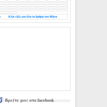
◄
Κλίκ εδώ για όλα τα άρθρα του Μήνα
Βρείτε μας στο facebook