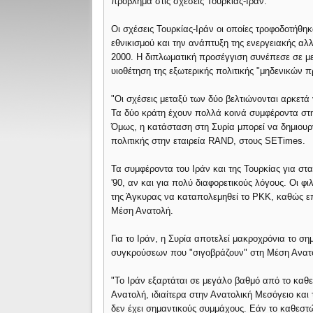
πρόβλημα στις σχέσεις Τουρκίας-Ιράν.
Οι σχέσεις Τουρκίας-Ιράν οι οποίες τροφοδοτήθη
εθνικισμού και την ανάπτυξη της ενεργειακής αλ
2000. Η διπλωματική προσέγγιση συνέπεσε σε μ
υιοθέτηση της εξωτερικής πολιτικής "μηδενικών 
"Οι σχέσεις μεταξύ των δύο βελτιώνονται αρκετά
Τα δύο κράτη έχουν πολλά κοινά συμφέροντα στη
Όμως, η κατάσταση στη Συρία μπορεί να δημιουργ
πολιτικής στην εταιρεία RAND, στους SETimes.
Τα συμφέροντα του Ιράν και της Τουρκίας για στα
'90, αν και για πολύ διαφορετικούς λόγους. Οι φι
της Άγκυρας να καταπολεμηθεί το PKK, καθώς επ
Μέση Ανατολή.
Για το Ιράν, η Συρία αποτελεί μακροχρόνια το σ
συγκρούσεων που "σιγοβράζουν" στη Μέση Ανατ
"Το Ιράν εξαρτάται σε μεγάλο βαθμό από το κα
Ανατολή, ιδιαίτερα στην Ανατολική Μεσόγειο και 
δεν έχει σημαντικούς συμμάχους. Εάν το καθεστ