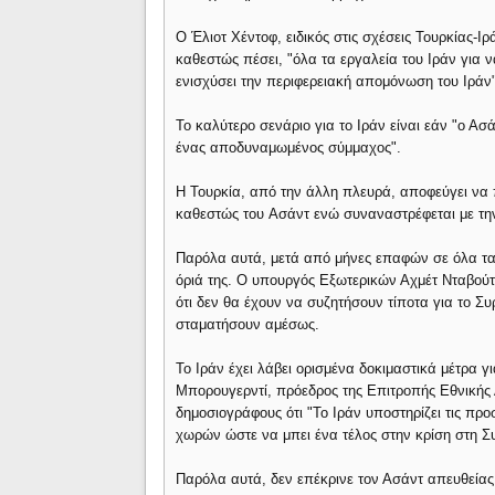
Ο Έλιοτ Χέντοφ, ειδικός στις σχέσεις Τουρκίας-Ι
καθεστώς πέσει, "όλα τα εργαλεία του Ιράν για
ενισχύσει την περιφερειακή απομόνωση του Ιράν"
Το καλύτερο σενάριο για το Ιράν είναι εάν "ο Ασ
ένας αποδυναμωμένος σύμμαχος".
Η Τουρκία, από την άλλη πλευρά, αποφεύγει να π
καθεστώς του Aσάντ ενώ συναναστρέφεται με την
Παρόλα αυτά, μετά από μήνες επαφών σε όλα τα
όριά της. Ο υπουργός Εξωτερικών Αχμέτ Νταβούτο
ότι δεν θα έχουν να συζητήσουν τίποτα για το Συ
σταματήσουν αμέσως.
Το Ιράν έχει λάβει ορισμένα δοκιμαστικά μέτρα γ
Μπορουγερντί, πρόεδρος της Επιτροπής Εθνικής Α
δημοσιογράφους ότι "Το Ιράν υποστηρίζει τις π
χωρών ώστε να μπει ένα τέλος στην κρίση στη Σ
Παρόλα αυτά, δεν επέκρινε τον Ασάντ απευθείας,