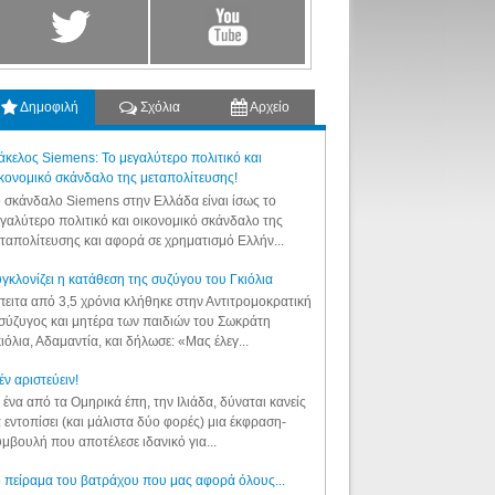
Δημοφιλή
Σχόλια
Αρχείο
κελος Siemens: Το μεγαλύτερο πολιτικό και
κονομικό σκάνδαλο της μεταπολίτευσης!
 σκάνδαλο Siemens στην Ελλάδα είναι ίσως το
γαλύτερο πολιτικό και οικονομικό σκάνδαλο της
ταπολίτευσης και αφορά σε χρηματισμό Ελλήν...
γκλονίζει η κατάθεση της συζύγου του Γκιόλια
ειτα από 3,5 χρόνια κλήθηκε στην Αντιτρομοκρατική
σύζυγος και μητέρα των παιδιών του Σωκράτη
ιόλια, Αδαμαντία, και δήλωσε: «Μας έλεγ...
έν αριστεύειν!
 ένα από τα Ομηρικά έπη, την Ιλιάδα, δύναται κανείς
 εντοπίσει (και μάλιστα δύο φορές) μια έκφραση-
μβουλή που αποτέλεσε ιδανικό για...
 πείραμα του βατράχου που μας αφορά όλους...