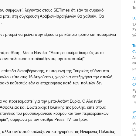
Η 
Τη
ράν, συμφωνεί, λέγοντας στους SETimes ότι εάν το συριακό
 να μπει στη σύγκρουση Αράβων-Ισραηλινών θα χαθούν. Θα
U.
.
Έν
ΣΥ
άντ μπορεί να μείνει στην εξουσία με κάποιο τρόπο και παραμείνει
χώ
Το
αν
άρει θέση , λέει ο Ναντέρ. "Διατηρεί ακόμα δεσμούς με το
Δι
 αντιπολίτευση καταδικάζοντας την καταστολή".
ευ
μι
 επίπεδα διακυβέρνησης, η υπομονή της Τουρκίας φθάνει στα
γλου είπε στις 16 Αυγούστου, χωρίς να επεξηγήσει την απειλή,
Αί
ριακό καθεστώς εάν οι επιχειρήσεις κατά των πολιτών δεν
αλ
Εγ
εγ
ια να προετοιμαστεί για την μετά-Ασάντ Συρία. Ο Αλαεντίν
πρ
σφάλειας και Εξωτερικής Πολιτικής της βουλής, είπε στους
Μν
ροσπάθειες του μουσουλμανικού κόσμου και των περιφερειακών
δά
υρία", σύμφωνα με τον σταθμό Press TV του Ιράν.
Μι
μν
 αλλά αντ'αυτού επέλεξε να κατηγορήσει τις Ηνωμένες Πολιτείες
πρ