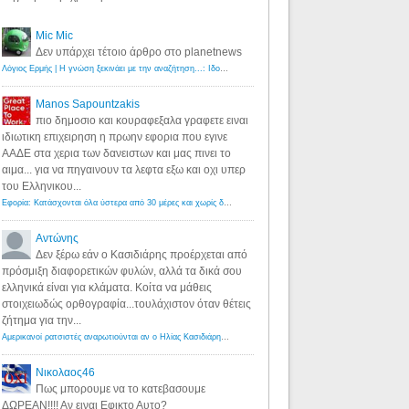
Mic Mic
Δεν υπάρχει τέτοιο άρθρο στο planetnews
Λόγιος Ερμής | Η γνώση ξεκινάει με την αναζήτηση...: Ιδού οι 18 που χρωστούν 11 δις ευρώ!
·
6 years ago
Manos Sapountzakis
πιο δημοσιο και κουραφεξαλα γραφετε ειναι
ιδιωτικη επιχειρηση η πρωην εφορια που εγινε
ΑΑΔΕ στα χερια των δανειστων και μας πινει το
αιμα... για να πηγαινουν τα λεφτα εξω και οχι υπερ
του Ελληνικου...
Εφορία: Κατάσχονται όλα ύστερα από 30 μέρες και χωρίς δικαστικές αποφάσεις - Λόγιος Ερμής
·
6 years ag
Αντώνης
Δεν ξέρω εάν ο Κασιδιάρης προέρχεται από
πρόσμιξη διαφορετικών φυλών, αλλά τα δικά σου
ελληνικά είναι για κλάματα. Κοίτα να μάθεις
στοιχειωδώς ορθογραφία...τουλάχιστον όταν θέτεις
ζήτημα για την...
Αμερικανοί ρατσιστές αναρωτιούνται αν ο Ηλίας Κασιδιάρης ανήκει στη λευκή φυλή... - Λόγιος Ερμής
·
7 yea
Νικολαος46
Πως μπορουμε να το κατεβασουμε
ΔΩΡΕΑΝ!!!! Αν ειναι Εφικτο Αυτο?