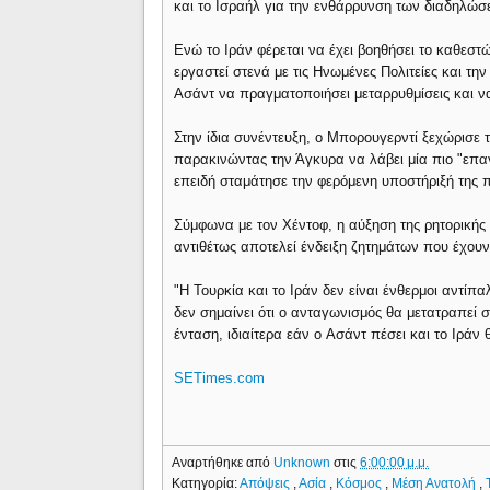
και το Ισραήλ για την ενθάρρυνση των διαδηλώσ
Ενώ το Ιράν φέρεται να έχει βοηθήσει το καθεστ
εργαστεί στενά με τις Ηνωμένες Πολιτείες και 
Ασάντ να πραγματοποιήσει μεταρρυθμίσεις και να 
Στην ίδια συνέντευξη, ο Μπορουγερντί ξεχώρισε τ
παρακινώντας την Άγκυρα να λάβει μία πιο "επα
επειδή σταμάτησε την φερόμενη υποστήριξή της π
Σύμφωνα με τον Χέντοφ, η αύξηση της ρητορικής 
αντιθέτως αποτελεί ένδειξη ζητημάτων που έχουν
"Η Τουρκία και το Ιράν δεν είναι ένθερμοι αντίπ
δεν σημαίνει ότι ο ανταγωνισμός θα μετατραπεί
ένταση, ιδιαίτερα εάν ο Aσάντ πέσει και το Ιράν
SETimes.com
Αναρτήθηκε από
Unknown
στις
6:00:00 μ.μ.
Κατηγορία:
Απόψεις
,
Ασία
,
Κόσμος
,
Μέση Ανατολή
,