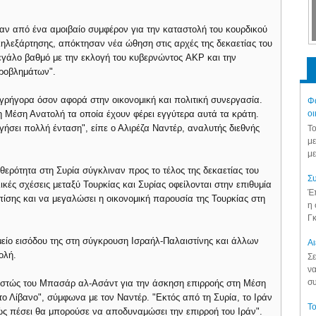
καν από ένα αμοιβαίο συμφέρον για την καταστολή του κουρδικού
ληλεξάρτησης, απόκτησαν νέα ώθηση στις αρχές της δεκαετίας του
εγάλο βαθμό με την εκλογή του κυβερνώντος AKP και την
προβλημάτων".
 γρήγορα όσον αφορά στην οικονομική και πολιτική συνεργασία.
Φά
 Μέση Ανατολή τα οποία έχουν φέρει εγγύτερα αυτά τα κράτη.
οι
ήσει πολλή ένταση", είπε ο Αλιρέζα Ναντέρ, αναλυτής διεθνής
Το
με
με
θερότητα στη Συρία σύγκλιναν προς το τέλος της δεκαετίας του
Συ
λικές σχέσεις μεταξύ Τουρκίας και Συρίας οφείλονται στην επιθυμία
Έπ
ίσης και να μεγαλώσει η οικονομική παρουσία της Τουρκίας στη
η 
Γκ
ημείο εισόδου της στη σύγκρουση Ισραήλ-Παλαιστίνης και άλλων
Aι
ολή.
Σε
να
συ
θεστώς του Μπασάρ αλ-Ασάντ για την άσκηση επιρροής στη Μέση
το Λίβανο", σύμφωνα με τον Ναντέρ. "Εκτός από τη Συρία, το Ιράν
Το
ώς πέσει θα μπορούσε να αποδυναμώσει την επιρροή του Ιράν".