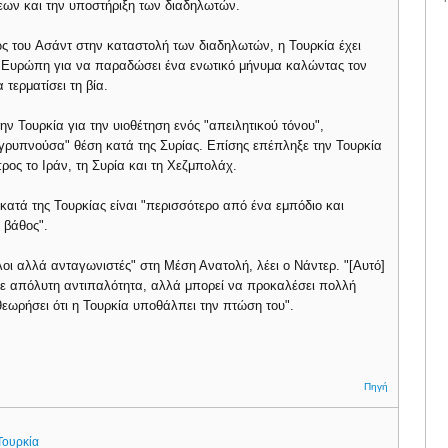
εων και την υποστήριξη των διαδηλωτών.
ώς του Aσάντ στην καταστολή των διαδηλωτών, η Τουρκία έχει
την Ευρώπη για να παραδώσει ένα ενωτικό μήνυμα καλώντας τον
τερματίσει τη βία.
ην Τουρκία για την υιοθέτηση ενός "απειλητικού τόνου",
γρυπνούσα" θέση κατά της Συρίας. Επίσης επέπληξε την Τουρκία
ρος το Ιράν, τη Συρία και τη Χεζμπολάχ.
κατά της Τουρκίας είναι "περισσότερο από ένα εμπόδιο και
 βάθος".
αλοι αλλά ανταγωνιστές" στη Μέση Ανατολή, λέει ο Νάντερ. "[Αυτό]
 σε απόλυτη αντιπαλότητα, αλλά μπορεί να προκαλέσει πολλή
 θεωρήσει ότι η Τουρκία υποθάλπει την πτώση του".
Πηγή
Τουρκία