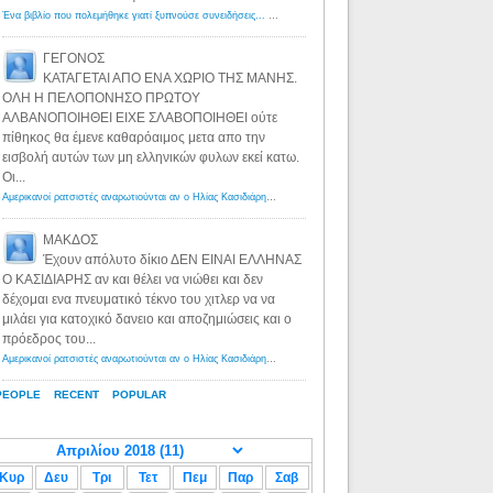
Ένα βιβλίο που πολεμήθηκε γιατί ξυπνούσε συνειδήσεις... - Λόγιος Ερμής | Η γνώση ξεκινάει με την αναζήτηση...
ΓΕΓΟΝΟΣ
ΚΑΤΑΓΕΤΑΙ ΑΠΟ ΕΝΑ ΧΩΡΙΟ ΤΗΣ ΜΑΝΗΣ.
ΟΛΗ Η ΠΕΛΟΠΟΝΗΣΟ ΠΡΩΤΟΥ
ΑΛΒΑΝΟΠΟΙΗΘΕΙ ΕΙΧΕ ΣΛΑΒΟΠΟΙΗΘΕΙ ούτε
πίθηκος θα έμενε καθαρόαιμος μετα απο την
εισβολή αυτών των μη ελληνικών φυλων εκεί κατω.
Οι...
Αμερικανοί ρατσιστές αναρωτιούνται αν ο Ηλίας Κασιδιάρης ανήκει στη λευκή φυλή... - Λόγιος Ερμής
·
8 yea
ΜΑΚΔΟΣ
Έχουν απόλυτο δίκιο ΔΕΝ ΕΙΝΑΙ ΕΛΛΗΝΑΣ
Ο ΚΑΣΙΔΙΑΡΗΣ αν και θέλει να νιώθει και δεν
δέχομαι ενα πνευματικό τέκνο του χιτλερ να να
μιλάει για κατοχικό δανειο και αποζημιώσεις και ο
πρόεδρος του...
Αμερικανοί ρατσιστές αναρωτιούνται αν ο Ηλίας Κασιδιάρης ανήκει στη λευκή φυλή... - Λόγιος Ερμής
·
8 yea
PEOPLE
RECENT
POPULAR
Κυρ
Δευ
Τρι
Τετ
Πεμ
Παρ
Σαβ