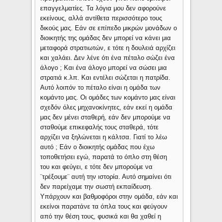
επαγγελματίες. Τα λόγια μου δεν αφορούνε
εκείνους, αλλά αντίθετα περισσότερο τους
δικούς μας. Εάν σε επίπεδο μικρών μονάδων ο
διοικητής της ομάδας δεν μπορεί να κάνει μια
μεταφορά στρατιωτών, ε τότε η δουλειά αρχίζει
και χαλάει. Δεν λένε ότι ένα πέταλο σώζει ένα
άλογο ; Και ένα άλογο μπορεί να σώσει μια
στρατιά κ.λπ. Και εντέλει σώζεται η πατρίδα.
Αυτό λοιπόν το πέταλο είναι η ομάδα των
κομάντο μας. Οι ομάδες των κομάντο μας είναι
σχεδόν όλες μηχανοκίνητες, εάν εκεί η ομάδα
μας δεν μένει σταθερή, εάν δεν μπορούμε να
σταθούμε επικεφαλής τους σταθερά, τότε
αρχίζει να ξηλώνεται η κάλτσα. Γιατί το λέω
αυτό ; Εάν ο διοικητής ομάδας που έχω
τοποθετήσει εγώ, παρατά το όπλο στη θέση
του και φεύγει, ε τότε δεν μπορούμε να
¨τρέξουμε¨ αυτή την ιστορία. Αυτό σημαίνει ότι
δεν παρείχαμε την σωστή εκπαίδευση.
Υπάρχουν και βαθμοφόροι στην ομάδα, εάν και
εκείνοι παρατάνε τα όπλα τους και φεύγουν
από την θέση τους, φυσικά και θα χαθεί η