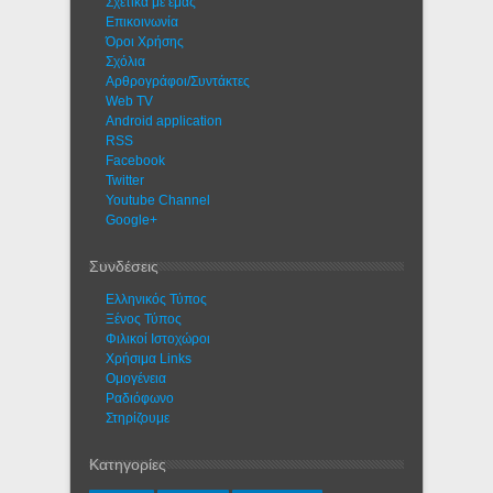
Σχετικά με εμάς
Eπικοινωνία
Όροι Χρήσης
Σχόλια
Αρθρογράφοι/Συντάκτες
Web TV
Android application
RSS
Facebook
Twitter
Youtube Channel
Google+
Συνδέσεις
Ελληνικός Τύπος
Ξένος Τύπος
Φιλικοί Ιστοχώροι
Χρήσιμα Links
Ομογένεια
Ραδιόφωνο
Στηρίζουμε
Κατηγορίες