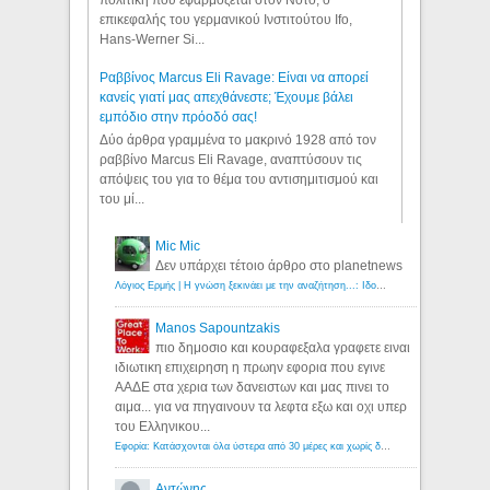
πολιτική που εφαρμόζεται στον Νότο, ο
επικεφαλής του γερμανικού Ινστιτούτου Ifo,
Hans-Werner Si...
Ραββίνος Marcus Eli Ravage: Είναι να απορεί
κανείς γιατί μας απεχθάνεστε; Έχουμε βάλει
εμπόδιο στην πρόοδό σας!
Δύο άρθρα γραμμένα το μακρινό 1928 από τον
ραββίνο Marcus Eli Ravage, αναπτύσουν τις
απόψεις του για το θέμα του αντισημιτισμού και
του μί...
Mic Mic
Δεν υπάρχει τέτοιο άρθρο στο planetnews
Λόγιος Ερμής | Η γνώση ξεκινάει με την αναζήτηση...: Ιδού οι 18 που χρωστούν 11 δις ευρώ!
Manos Sapountzakis
πιο δημοσιο και κουραφεξαλα γραφετε ειναι
ιδιωτικη επιχειρηση η πρωην εφορια που εγινε
ΑΑΔΕ στα χερια των δανειστων και μας πινει το
αιμα... για να πηγαινουν τα λεφτα εξω και οχι υπερ
του Ελληνικου...
Εφορία: Κατάσχονται όλα ύστερα από 30 μέρες και χωρίς δικαστικές αποφάσεις - Λόγιος Ερμής
Αντώνης