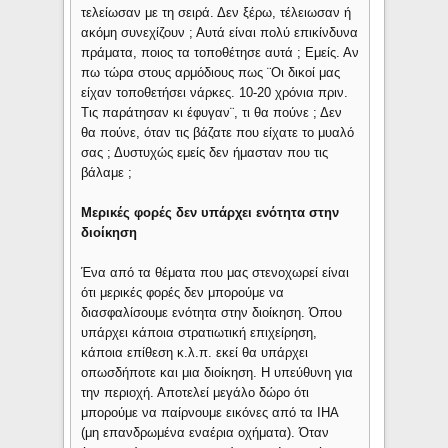
τελείωσαν με τη σειρά. Δεν ξέρω, τέλειωσαν ή
ακόμη συνεχίζουν ; Αυτά είναι πολύ επικίνδυνα
πράματα, ποιος τα τοποθέτησε αυτά ; Εμείς. Αν
πω τώρα στους αρμόδιους πως ¨Οι δικοί μας
είχαν τοποθετήσει νάρκες. 10-20 χρόνια πριν.
Τις παράτησαν κι έφυγαν¨, τι θα πούνε ; Δεν
θα πούνε, όταν τις βάζατε που είχατε το μυαλό
σας ; Δυστυχώς εμείς δεν ήμασταν που τις
βάλαμε ;
Μερικές φορές δεν υπάρχει ενότητα στην
διοίκηση
Ένα από τα θέματα που μας στενοχωρεί είναι
ότι μερικές φορές δεν μπορούμε να
διασφαλίσουμε ενότητα στην διοίκηση. Όπου
υπάρχει κάποια στρατιωτική επιχείρηση,
κάποια επίθεση κ.λ.π. εκεί θα υπάρχει
οπωσδήποτε και μια διοίκηση. Η υπεύθυνη για
την περιοχή. Αποτελεί μεγάλο δώρο ότι
μπορούμε να παίρνουμε εικόνες από τα ΙΗΑ
(μη επανδρωμένα εναέρια οχήματα). Όταν