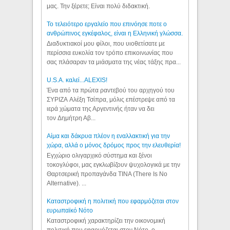
μας. Την ξέρετε; Είναι πολύ διδακτική.
Το τελειότερο εργαλείο που επινόησε ποτε ο
ανθρώπινος εγκέφαλος, είναι η Ελληνική γλώσσα.
Διαδυκτιακοί μου φίλοι, που υιοθετίσατε με
περίσσια ευκολία τον τρόπο επικοινωνίας που
σας πλάσαραν τα μιάσματα της νέας τάξης πρα...
U.S.A. καλεί...ALEXIS!
Ένα από τα πρώτα ραντεβού του αρχηγού του
ΣΥΡΙΖΑ Αλέξη Τσίπρα, μόλις επέστρεψε από τα
ιερά χώματα της Αργεντινής ήταν να δει
τον Δημήτρη Αβ...
Αίμα και δάκρυα πλέον η εναλλακτική για την
χώρα, αλλά ο μόνος δρόμος προς την ελευθερία!
Εγχώριο ολιγαρχικό σύστημα και ξένοι
τοκογλύφοι, μας εγκλωβίζουν ψυχολογικά με την
Θαρτσερική προπαγάνδα TINA (There Is No
Alternative). ...
Καταστροφική η πολιτική που εφαρμόζεται στον
ευρωπαϊκό Νότο
Καταστροφική χαρακτηρίζει την οικονομική