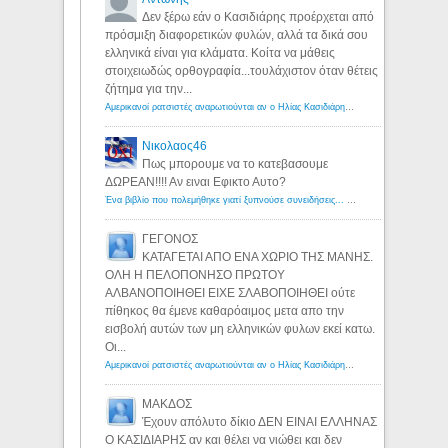
Δεν ξέρω εάν ο Κασιδιάρης προέρχεται από
πρόσμιξη διαφορετικών φυλών, αλλά τα δικά σου
ελληνικά είναι για κλάματα. Κοίτα να μάθεις
στοιχειωδώς ορθογραφία...τουλάχιστον όταν θέτεις
ζήτημα για την...
Αμερικανοί ρατσιστές αναρωτιούνται αν ο Ηλίας Κασιδιάρης ανήκει στη λευκή φυλή... - Λόγιος Ερμής
Νικολαος46
Πως μπορουμε να το κατεβασουμε
ΔΩΡΕΑΝ!!!! Αν ειναι Εφικτο Αυτο?
Ένα βιβλίο που πολεμήθηκε γιατί ξυπνούσε συνειδήσεις... - Λόγιος Ερμής | Η γνώση ξεκινάει με την αναζήτηση...
ΓΕΓΟΝΟΣ
ΚΑΤΑΓΕΤΑΙ ΑΠΟ ΕΝΑ ΧΩΡΙΟ ΤΗΣ ΜΑΝΗΣ.
ΟΛΗ Η ΠΕΛΟΠΟΝΗΣΟ ΠΡΩΤΟΥ
ΑΛΒΑΝΟΠΟΙΗΘΕΙ ΕΙΧΕ ΣΛΑΒΟΠΟΙΗΘΕΙ ούτε
πίθηκος θα έμενε καθαρόαιμος μετα απο την
εισβολή αυτών των μη ελληνικών φυλων εκεί κατω.
Οι...
Αμερικανοί ρατσιστές αναρωτιούνται αν ο Ηλίας Κασιδιάρης ανήκει στη λευκή φυλή... - Λόγιος Ερμής
ΜΑΚΔΟΣ
Έχουν απόλυτο δίκιο ΔΕΝ ΕΙΝΑΙ ΕΛΛΗΝΑΣ
Ο ΚΑΣΙΔΙΑΡΗΣ αν και θέλει να νιώθει και δεν