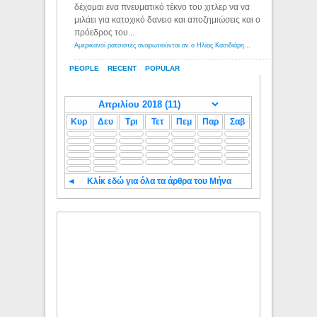
δέχομαι ενα πνευματικό τέκνο του χιτλερ να να
μιλάει για κατοχικό δανειο και αποζημιώσεις και ο
πρόεδρος του...
Αμερικανοί ρατσιστές αναρωτιούνται αν ο Ηλίας Κασιδιάρης ανήκει στη λευκή φυλή... - Λόγιος Ερμής
PEOPLE
RECENT
POPULAR
Κυρ
Δευ
Τρι
Τετ
Πεμ
Παρ
Σαβ
◄
Κλίκ εδώ για όλα τα άρθρα του Μήνα