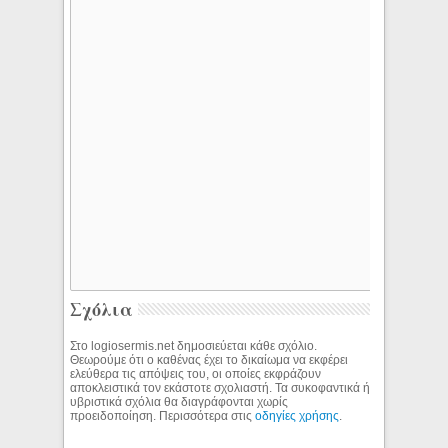
Σχόλια
Στο logiosermis.net δημοσιεύεται κάθε σχόλιο.
Θεωρούμε ότι ο καθένας έχει το δικαίωμα να εκφέρει
ελεύθερα τις απόψεις του, οι οποίες εκφράζουν
αποκλειστικά τον εκάστοτε σχολιαστή. Τα συκοφαντικά ή
υβριστικά σχόλια θα διαγράφονται χωρίς
προειδοποίηση. Περισσότερα στις
οδηγίες χρήσης
.