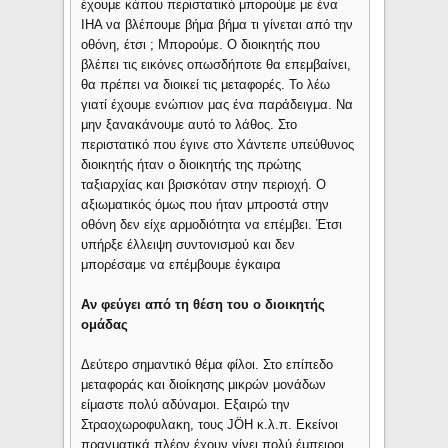
έχουμε κάπου περιστατικό μπορούμε με ένα
ΙΗΑ να βλέπουμε βήμα βήμα τι γίνεται από την
οθόνη, έτσι ; Μπορούμε. Ο διοικητής που
βλέπει τις εικόνες οπωσδήποτε θα επεμβαίνει,
θα πρέπει να διοικεί τις μεταφορές. Το λέω
γιατί έχουμε ενώπιον μας ένα παράδειγμα. Να
μην ξανακάνουμε αυτό το λάθος. Στο
περιστατικό που έγινε στο Χάντεπε υπεύθυνος
διοικητής ήταν ο διοικητής της πρώτης
ταξιαρχίας και βρισκόταν στην περιοχή. Ο
αξιωματικός όμως που ήταν μπροστά στην
οθόνη δεν είχε αρμοδιότητα να επέμβει. Έτσι
υπήρξε έλλειψη συντονισμού και δεν
μπορέσαμε να επέμβουμε έγκαιρα
Αν φεύγει από τη θέση του ο διοικητής
ομάδας
Δεύτερο σημαντικό θέμα φίλοι. Στο επίπεδο
μεταφοράς και διοίκησης μικρών μονάδων
είμαστε πολύ αδύναμοι. Εξαιρώ την
Στραοχωροφυλακη, τους JÖH κ.λ.π. Εκείνοι
πραγματικά πλέον έχουν γίνει πολύ έμπειροι