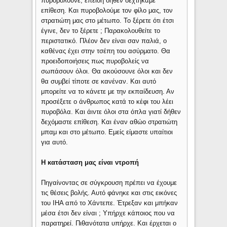
πυροβολούνε, επειδή δήθεν δεχτήκαμε
επίθεση. Και πυροβολούμε τον φίλο μας, τον
στρατιώτη μας στο μέτωπο. Το ξέρετε ότι έτσι
έγινε, δεν το ξέρετε ; Παρακολουθείτε το
περιστατικό. Πλέον δεν είναι σαν παλιά, ο
καθένας έχει στην τσέπη του ασύρματο. Θα
προειδοποιήσεις πως πυροβολείς να
σωπάσουν όλοι. Θα ακούσουνε όλοι και δεν
θα συμβεί τίποτε σε κανέναν. Και αυτό
μπορείτε να το κάνετε με την εκπαίδευση. Αν
προσέξετε ο άνθρωπος κατά το κέφι του λέει
πυροβόλα. Και άιντε όλοι στα όπλα γιατί δήθεν
δεχόμαστε επίθεση. Και έναν αθώο στρατιώτη
μπαμ και στο μέτωπο. Εμείς είμαστε υπαίτιοι
για αυτό.
Η κατάσταση μας είναι ντροπή
Πηγαίνοντας σε σύγκρουση πρέπει να έχουμε
τις θέσεις βολής. Αυτό φάνηκε και στις εικόνες
του ΙΗΑ από το Χάντεπε. Έτρεξαν και μπήκαν
μέσα έτσι δεν είναι ; Υπήρχε κάποιος που να
παρατηρεί. Πιθανότατα υπήρχε. Και έρχεται ο