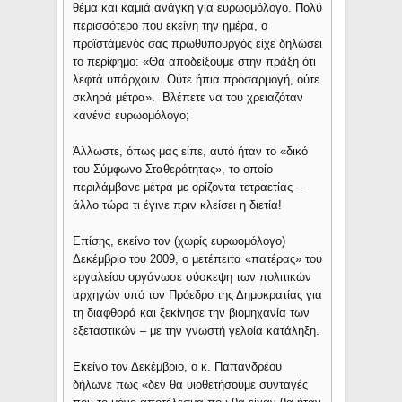
θέμα και καμιά ανάγκη για ευρωομόλογο. Πολύ
περισσότερο που εκείνη την ημέρα, ο
προϊστάμενός σας πρωθυπουργός είχε δηλώσει
το περίφημο: «Θα αποδείξουμε στην πράξη ότι
λεφτά υπάρχουν. Ούτε ήπια προσαρμογή, ούτε
σκληρά μέτρα». Βλέπετε να του χρειαζόταν
κανένα ευρωομόλογο;
Άλλωστε, όπως μας είπε, αυτό ήταν το «δικό
του Σύμφωνο Σταθερότητας», το οποίο
περιλάμβανε μέτρα με ορίζοντα τετραετίας –
άλλο τώρα τι έγινε πριν κλείσει η διετία!
Επίσης, εκείνο τον (χωρίς ευρωομόλογο)
Δεκέμβριο του 2009, ο μετέπειτα «πατέρας» του
εργαλείου οργάνωσε σύσκεψη των πολιτικών
αρχηγών υπό τον Πρόεδρο της Δημοκρατίας για
τη διαφθορά και ξεκίνησε την βιομηχανία των
εξεταστικών – με την γνωστή γελοία κατάληξη.
Εκείνο τον Δεκέμβριο, ο κ. Παπανδρέου
δήλωνε πως «δεν θα υιοθετήσουμε συνταγές