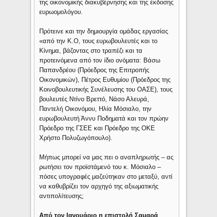
της οικονομικής διακυβέρνησης και της έκδοσης
ευρωομολόγου.
Πρότεινε και την δημιουργία ομάδας εργασίας
«από την Κ.Ο, τους ευρωβουλευτές και το
Κίνημα, βάζοντας στο τραπέζι και τα
προτεινόμενα από τον ίδιο ονόματα: Βάσω
Παπανδρέου (Πρόεδρος της Επιτροπής
Οικονομικών), Πέτρος Ευθυμίου (Πρόεδρος της
Κοινοβουλευτικής Συνέλευσης του ΟΑΣΕ), τους
βουλευτές Ντίνο Βρεττό, Νάσο Αλευρά,
Παντελή Οικονόμου, Ηλία Μόσιαλο, την
ευρωβουλευτή Άννυ Ποδηματά και τον πρώην
Πρόεδρο της ΓΣΕΕ και Πρόεδρο της ΟΚΕ
Χρήστο Πολυζωγόπουλο).
Μήπως μπορεί να μας πει ο αναπληρωτής – ας
ρωτήσει τον προϊστάμενό του κ. Μόσιαλο –
πόσες υπογραφές μαζεύτηκαν στο μεταξύ, αντί
να καθυβρίζει τον αρχηγό της αξιωματικής
αντιπολίτευσης;
Από τον Ιανουάριο η επιστολή Σαμαρά