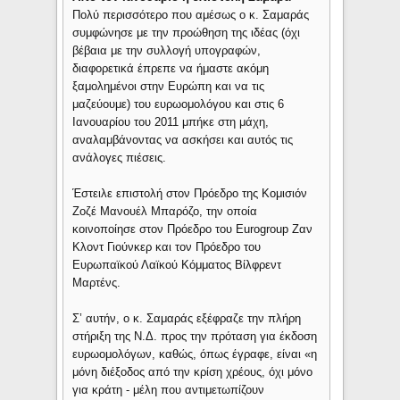
Πολύ περισσότερο που αμέσως ο κ. Σαμαράς
συμφώνησε με την προώθηση της ιδέας (όχι
βέβαια με την συλλογή υπογραφών,
διαφορετικά έπρεπε να ήμαστε ακόμη
ξαμολημένοι στην Ευρώπη και να τις
μαζεύουμε) του ευρωομολόγου και στις 6
Ιανουαρίου του 2011 μπήκε στη μάχη,
αναλαμβάνοντας να ασκήσει και αυτός τις
ανάλογες πιέσεις.
Έστειλε επιστολή στον Πρόεδρο της Κομισιόν
Ζοζέ Μανουέλ Μπαρόζο, την οποία
κοινοποίησε στον Πρόεδρο του Eurogroup Ζαν
Κλοντ Γιούνκερ και τον Πρόεδρο του
Ευρωπαϊκού Λαϊκού Κόμματος Βίλφρεντ
Μαρτένς.
Σ’ αυτήν, ο κ. Σαμαράς εξέφραζε την πλήρη
στήριξη της Ν.Δ. προς την πρόταση για έκδοση
ευρωομολόγων, καθώς, όπως έγραφε, είναι «η
μόνη διέξοδος από την κρίση χρέους, όχι μόνο
για κράτη - μέλη που αντιμετωπίζουν