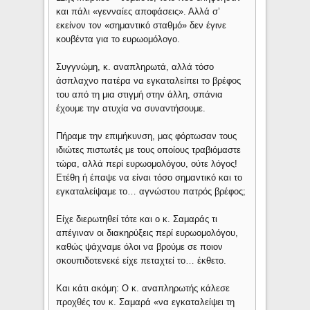
και πάλι «γενναίες αποφάσεις». Αλλά σ’
εκείνον τον «σημαντικό σταθμό» δεν έγινε
κουβέντα για το ευρωομόλογο.
Συγγνώμη, κ. αναπληρωτά, αλλά τόσο
άσπλαχνο πατέρα να εγκαταλείπει το βρέφος
του από τη μια στιγμή στην άλλη, σπάνια
έχουμε την ατυχία να συναντήσουμε.
Πήραμε την επιμήκυνση, μας φόρτωσαν τους
ιδιώτες πιστωτές με τους οποίους τραβιόμαστε
τώρα, αλλά περί ευρωομολόγου, ούτε λόγος!
Ετέθη ή έπαψε να είναι τόσο σημαντικό και το
εγκαταλείψαμε το… αγνώστου πατρός βρέφος;
Είχε διερωτηθεί τότε και ο κ. Σαμαράς τι
απέγιναν οι διακηρύξεις περί ευρωομολόγου,
καθώς ψάχναμε όλοι να βρούμε σε ποιον
σκουπιδοτενεκέ είχε πεταχτεί το… έκθετο.
Και κάτι ακόμη: Ο κ. αναπληρωτής κάλεσε
προχθές τον κ. Σαμαρά «να εγκαταλείψει τη