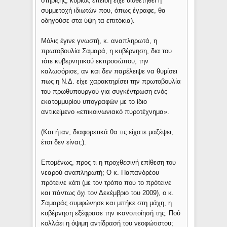
στήριξης, κυρίως επειδή είχε υιοθετηθεί η
συμμετοχή ιδιωτών που, όπως έγραφε, θα
οδηγούσε στα ύψη τα επιτόκια).
Μόλις έγινε γνωστή, κ. αναπληρωτά, η
πρωτοβουλία Σαμαρά, η κυβέρνηση, δια του
τότε κυβερνητικού εκπροσώπου, την
καλωσόρισε, αν και δεν παρέλειψε να θυμίσει
πως η Ν.Δ. είχε χαρακτηρίσει την πρωτοβουλία
του πρωθυπουργού για συγκέντρωση ενός
εκατομμυρίου υπογραφών με το ίδιο
αντικείμενο «επικοινωνιακό πυροτέχνημα».
(Και ήταν, διαφορετικά θα τις είχατε μαζέψει,
έτσι δεν είναι;).
Επομένως, προς τι η προχθεσινή επίθεση του
νεαρού αναπληρωτή; Ο κ. Παπανδρέου
πρότεινε κάτι (με τον τρόπο που το πρότεινε
και πάντως όχι τον Δεκέμβριο του 2009), ο κ.
Σαμαράς συμφώνησε και μπήκε στη μάχη, η
κυβέρνηση εξέφρασε την ικανοποίησή της. Πού
κολλάει η όψιμη αντίδρασή του νεοφώτιστου;