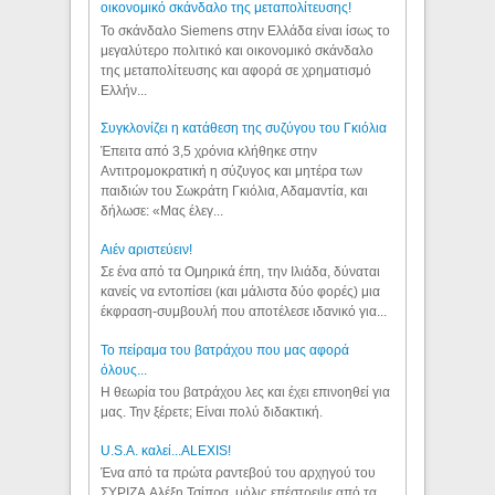
οικονομικό σκάνδαλο της μεταπολίτευσης!
Το σκάνδαλο Siemens στην Ελλάδα είναι ίσως το
μεγαλύτερο πολιτικό και οικονομικό σκάνδαλο
της μεταπολίτευσης και αφορά σε χρηματισμό
Ελλήν...
Συγκλονίζει η κατάθεση της συζύγου του Γκιόλια
Έπειτα από 3,5 χρόνια κλήθηκε στην
Αντιτρομοκρατική η σύζυγος και μητέρα των
παιδιών του Σωκράτη Γκιόλια, Αδαμαντία, και
δήλωσε: «Μας έλεγ...
Aιέν αριστεύειν!
Σε ένα από τα Ομηρικά έπη, την Ιλιάδα, δύναται
κανείς να εντοπίσει (και μάλιστα δύο φορές) μια
έκφραση-συμβουλή που αποτέλεσε ιδανικό για...
Το πείραμα του βατράχου που μας αφορά
όλους...
Η θεωρία του βατράχου λες και έχει επινοηθεί για
μας. Την ξέρετε; Είναι πολύ διδακτική.
U.S.A. καλεί...ALEXIS!
Ένα από τα πρώτα ραντεβού του αρχηγού του
ΣΥΡΙΖΑ Αλέξη Τσίπρα, μόλις επέστρεψε από τα