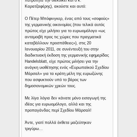
πατρότητα την διεκδικεί και ο κ.
Καρατζαφέρης), ακούστε και αυτό:
Ο Πέτερ Μπόφινγκερ, ένας από τους «σοφούς»
της γερμανικής οικονομίας (που τελικά αυτός
πρώτος είχε μιλήσει για το ευρωομόλογο «ως
ανταμοιβή προς τις χώρες που πραγματικά
καταβάλλουν προσπάθειες»), στις 20
Ιανουαρίου 2011, σε συνέντευξή του στην
διαδικτυακή έκδοση της γερμανικής εφημερίδας
Handelsblatt, είχε πρώτος μιλήσει για την
ανάγκη υιοθέτησης ενός «Ευρωπαϊκού Σχεδίου
Μάρσαλ» για τα κράτη μέλη της ευρωζώνης
που ασφυκτιούν υπό το βάρος των
δημοσιονομικών χρεών τους.
Με λίγα λόγια δεν κάνατε μόνο εισαγωγή της
ιδέας για ευρωομόλογο, αλλά και της
προπαγάνδας περί Σχεδίου Μάρσαλ!
Άντε, γιατί πολλά έκθετα μαζεύτηκαν
τριγύρω…