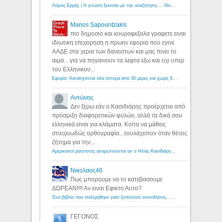
Λόγιος Ερμής | Η γνώση ξεκινάει με την αναζήτηση...: Ιδού οι 18 που χρωστούν 11 δις ευρώ!
Manos Sapountzakis
πιο δημοσιο και κουραφεξαλα γραφετε ειναι
ιδιωτικη επιχειρηση η πρωην εφορια που εγινε
ΑΑΔΕ στα χερια των δανειστων και μας πινει το
αιμα... για να πηγαινουν τα λεφτα εξω και οχι υπερ
του Ελληνικου...
Εφορία: Κατάσχονται όλα ύστερα από 30 μέρες και χωρίς δικαστικές αποφάσεις - Λόγιος Ερμής
Αντώνης
Δεν ξέρω εάν ο Κασιδιάρης προέρχεται από
πρόσμιξη διαφορετικών φυλών, αλλά τα δικά σου
ελληνικά είναι για κλάματα. Κοίτα να μάθεις
στοιχειωδώς ορθογραφία...τουλάχιστον όταν θέτεις
ζήτημα για την...
Αμερικανοί ρατσιστές αναρωτιούνται αν ο Ηλίας Κασιδιάρης ανήκει στη λευκή φυλή... - Λόγιος Ερμής
Νικολαος46
Πως μπορουμε να το κατεβασουμε
ΔΩΡΕΑΝ!!!! Αν ειναι Εφικτο Αυτο?
Ένα βιβλίο που πολεμήθηκε γιατί ξυπνούσε συνειδήσεις... - Λόγιος Ερμής | Η γνώση ξεκινάει με την αναζήτηση...
ΓΕΓΟΝΟΣ