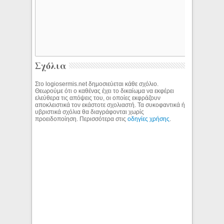
Σχόλια
Στο logiosermis.net δημοσιεύεται κάθε σχόλιο.
Θεωρούμε ότι ο καθένας έχει το δικαίωμα να εκφέρει
ελεύθερα τις απόψεις του, οι οποίες εκφράζουν
αποκλειστικά τον εκάστοτε σχολιαστή. Τα συκοφαντικά ή
υβριστικά σχόλια θα διαγράφονται χωρίς
προειδοποίηση. Περισσότερα στις
οδηγίες χρήσης
.