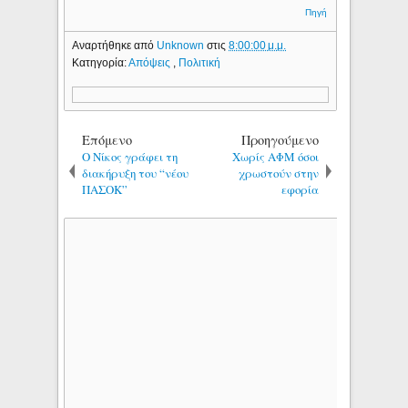
Πηγή
Αναρτήθηκε από
Unknown
στις
8:00:00 μ.μ.
Κατηγορία:
Απόψεις
,
Πολιτική
Επόμενο
Προηγούμενο
Ο Νίκος γράφει τη
Χωρίς ΑΦΜ όσοι
διακήρυξη του “νέου
χρωστούν στην
ΠΑΣΟΚ”
εφορία