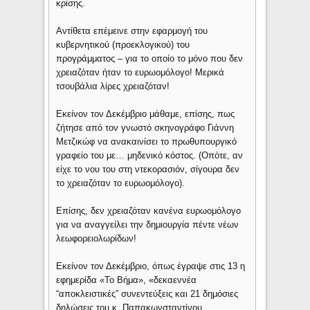
κρίσης.
Αντίθετα επέμεινε στην εφαρμογή του
κυβερνητικού (προεκλογικού) του
προγράμματος – για το οποίο το μόνο που δεν
χρειαζόταν ήταν το ευρωομόλογο! Μερικά
τσουβάλια λίρες χρειαζόταν!
Εκείνον τον Δεκέμβριο μάθαμε, επίσης, πως
ζήτησε από τον γνωστό σκηνογράφο Γιάννη
Μετζικώφ να ανακαινίσει το πρωθυπουργικό
γραφείο του με… μηδενικό κόστος. (Οπότε, αν
είχε το νου του στη ντεκορασιόν, σίγουρα δεν
το χρειαζόταν το ευρωομόλογο).
Επίσης, δεν χρειαζόταν κανένα ευρωομόλογο
για να αναγγείλει την δημιουργία πέντε νέων
λεωφορειολωρίδων!
Εκείνον τον Δεκέμβριο, όπως έγραψε στις 13 η
εφημερίδα «Το Βήμα», «δεκαεννέα
“αποκλειστικές” συνεντεύξεις και 21 δημόσιες
δηλώσεις του κ. Παπακωνσταντίνου