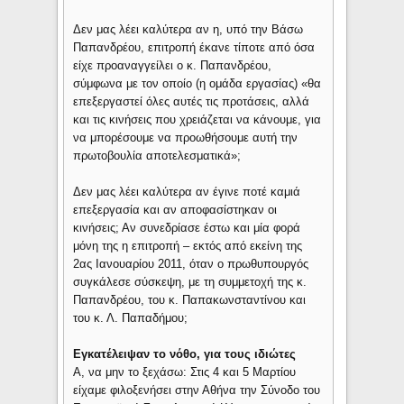
Δεν μας λέει καλύτερα αν η, υπό την Βάσω
Παπανδρέου, επιτροπή έκανε τίποτε από όσα
είχε προαναγγείλει ο κ. Παπανδρέου,
σύμφωνα με τον οποίο (η ομάδα εργασίας) «θα
επεξεργαστεί όλες αυτές τις προτάσεις, αλλά
και τις κινήσεις που χρειάζεται να κάνουμε, για
να μπορέσουμε να προωθήσουμε αυτή την
πρωτοβουλία αποτελεσματικά»;
Δεν μας λέει καλύτερα αν έγινε ποτέ καμιά
επεξεργασία και αν αποφασίστηκαν οι
κινήσεις; Αν συνεδρίασε έστω και μία φορά
μόνη της η επιτροπή – εκτός από εκείνη της
2ας Ιανουαρίου 2011, όταν ο πρωθυπουργός
συγκάλεσε σύσκεψη, με τη συμμετοχή της κ.
Παπανδρέου, του κ. Παπακωνσταντίνου και
του κ. Λ. Παπαδήμου;
Εγκατέλειψαν το νόθο, για τους ιδιώτες
Α, να μην το ξεχάσω: Στις 4 και 5 Μαρτίου
είχαμε φιλοξενήσει στην Αθήνα την Σύνοδο του