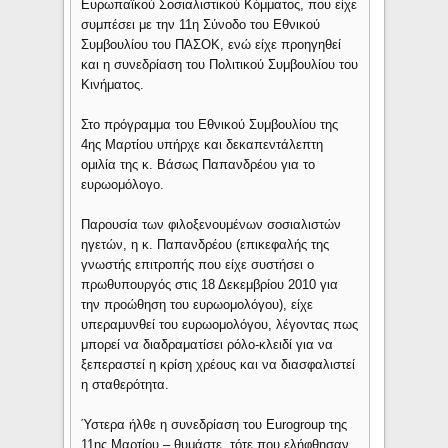
Ευρωπαϊκού Σοσιαλιστικού Κόμματος, που είχε
συμπέσει με την 11η Σύνοδο του Εθνικού
Συμβουλίου του ΠΑΣΟΚ, ενώ είχε προηγηθεί
και η συνεδρίαση του Πολιτικού Συμβουλίου του
Κινήματος.
Στο πρόγραμμα του Εθνικού Συμβουλίου της
4ης Μαρτίου υπήρχε και δεκαπεντάλεπτη
ομιλία της κ. Βάσως Παπανδρέου για το
ευρωομόλογο.
Παρουσία των φιλοξενουμένων σοσιαλιστών
ηγετών, η κ. Παπανδρέου (επικεφαλής της
γνωστής επιτροπής που είχε συστήσει ο
πρωθυπουργός στις 18 Δεκεμβρίου 2010 για
την προώθηση του ευρωομολόγου), είχε
υπεραμυνθεί του ευρωομολόγου, λέγοντας πως
μπορεί να διαδραματίσει ρόλο-κλειδί για να
ξεπεραστεί η κρίση χρέους και να διασφαλιστεί
η σταθερότητα.
Ύστερα ήλθε η συνεδρίαση του Eurogroup της
11ης Μαρτίου – θυμάστε, τότε που ελήφθησαν