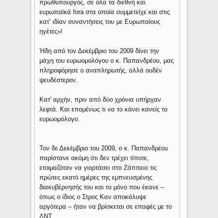
πρωθυπουργός, σε όλα τα διεθνή και
ευρωπαϊκά fora στα οποία συμμετείχε και στις
κατ’ ιδίαν συναντήσεις του με Ευρωπαίους
ηγέτες»!
Ήδη από τον Δεκέμβριο του 2009 δίνει την
μάχη του ευρωομολόγου ο κ. Παπανδρέου, μας
πληροφόρησε ο αναπληρωτής, αλλά ουδέν
ψευδέστερον.
Κατ' αρχήν, πριν από δύο χρόνια υπήρχαν
λεφτά. Και επομένως τι να το κάνει κανείς το
ευρωομόλογο.
Τον δε Δεκέμβριο του 2009, ο κ. Παπανδρέου
παρίστανε ακόμη ότι δεν τρέχει τίποτε,
ετοιμαζόταν να γιορτάσει στο Ζάππειο τις
πρώτες εκατό ημέρες της εμπνευσμένης
διακυβέρνησής του και το μόνο που έκανε –
όπως ο ίδιος ο Στρος Καν αποκάλυψε
αργότερα – ήταν να βρίσκεται σε επαφές με το
ΔΝΤ.