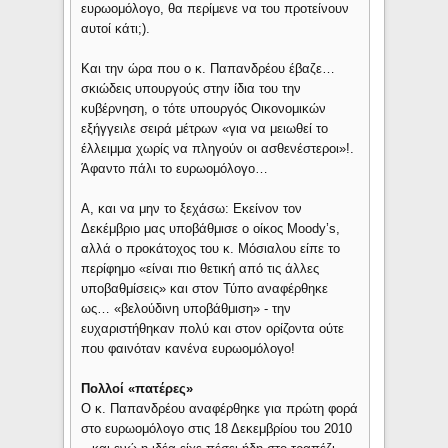
ευρωομόλογο, θα περίμενε να του προτείνουν
αυτοί κάτι;).
Και την ώρα που ο κ. Παπανδρέου έβαζε…
σκιώδεις υπουργούς στην ίδια του την
κυβέρνηση, ο τότε υπουργός Οικονομικών
εξήγγειλε σειρά μέτρων «για να μειωθεί το
έλλειμμα χωρίς να πληγούν οι ασθενέστεροι»!.
Άφαντο πάλι το ευρωομόλογο…
Α, και να μην το ξεχάσω: Εκείνον τον
Δεκέμβριο μας υποβάθμισε ο οίκος Moody’s,
αλλά ο προκάτοχος του κ. Μόσιαλου είπε το
περίφημο «είναι πιο θετική από τις άλλες
υποβαθμίσεις» και στον Τύπο αναφέρθηκε
ως… «βελούδινη υποβάθμιση» - την
ευχαριστήθηκαν πολύ και στον ορίζοντα ούτε
που φαινόταν κανένα ευρωομόλογο!
Πολλοί «πατέρες»
Ο κ. Παπανδρέου αναφέρθηκε για πρώτη φορά
στο ευρωομόλογο στις 18 Δεκεμβρίου του 2010