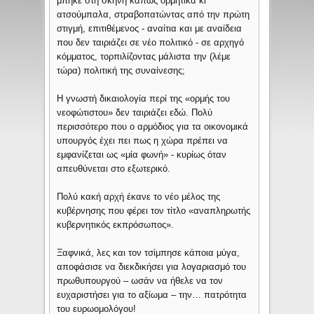
μπήκε στη σκηνή κάπως ορμητικά κι’
ατσούμπαλα, στραβοπατώντας από την πρώτη
στιγμή, επιτιθέμενος - αναίτια και με αναίδεια
που δεν ταιριάζει σε νέο πολιτικό - σε αρχηγό
κόμματος, τορπιλίζοντας μάλιστα την (λέμε
τώρα) πολιτική της συναίνεσης;
Η γνωστή δικαιολογία περί της «ορμής του
νεοφώτιστου» δεν ταιριάζει εδώ. Πολύ
περισσότερο που ο αρμόδιος για τα οικονομικά
υπουργός έχει πει πως η χώρα πρέπει να
εμφανίζεται ως «μία φωνή» - κυρίως όταν
απευθύνεται στο εξωτερικό.
Πολύ κακή αρχή έκανε το νέο μέλος της
κυβέρνησης που φέρει τον τίτλο «αναπληρωτής
κυβερνητικός εκπρόσωπος».
Ξαφνικά, λες και τον τσίμπησε κάποια μύγα,
αποφάσισε να διεκδικήσει για λογαριασμό του
πρωθυπουργού – ωσάν να ήθελε να τον
ευχαριστήσει για το αξίωμα – την… πατρότητα
του ευρωομολόγου!