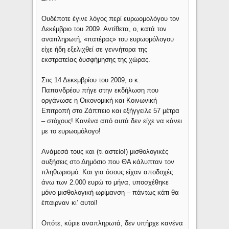
Ουδέποτε έγινε λόγος περί ευρωομολόγου τον
Δεκέμβριο του 2009. Αντίθετα, ο, κατά τον
αναπληρωτή, «πατέρας» του ευρωομόλογου
είχε ήδη εξελιχθεί σε γεννήτορα της
εκστρατείας δυσφήμησης της χώρας.
Στις 14 Δεκεμβρίου του 2009, ο κ.
Παπανδρέου πήγε στην εκδήλωση που
οργάνωσε η Οικονομική και Κοινωνική
Επιτροπή στο Ζάππειο και εξήγγειλε 57 μέτρα
– στόχους! Κανένα από αυτά δεν είχε να κάνει
με το ευρωομόλογο!
Ανάμεσά τους και (τι αστείο!) μισθολογικές
αυξήσεις στο Δημόσιο που ΘΑ κάλυπταν τον
πληθωρισμό. Και για όσους είχαν αποδοχές
άνω των 2.000 ευρώ το μήνα, υποσχέθηκε
μόνο μισθολογική ωρίμανση – πάντως κάτι θα
έπαιρναν κι’ αυτοί!
Οπότε, κύριε αναπληρωτά, δεν υπήρχε κανένα