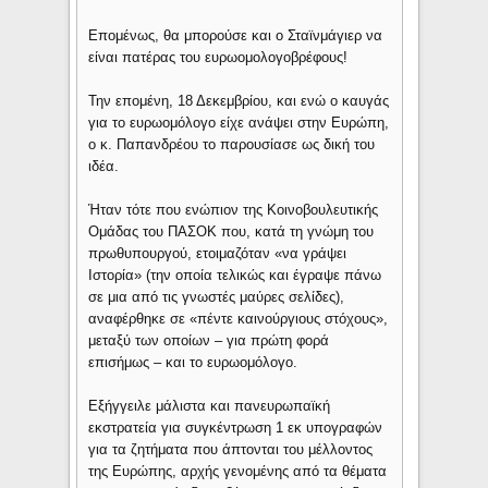
Επομένως, θα μπορούσε και ο Σταϊνμάγιερ να
είναι πατέρας του ευρωομολογοβρέφους!
Την επομένη, 18 Δεκεμβρίου, και ενώ ο καυγάς
για το ευρωομόλογο είχε ανάψει στην Ευρώπη,
ο κ. Παπανδρέου το παρουσίασε ως δική του
ιδέα.
Ήταν τότε που ενώπιον της Κοινοβουλευτικής
Ομάδας του ΠΑΣΟΚ που, κατά τη γνώμη του
πρωθυπουργού, ετοιμαζόταν «να γράψει
Ιστορία» (την οποία τελικώς και έγραψε πάνω
σε μια από τις γνωστές μαύρες σελίδες),
αναφέρθηκε σε «πέντε καινούργιους στόχους»,
μεταξύ των οποίων – για πρώτη φορά
επισήμως – και το ευρωομόλογο.
Εξήγγειλε μάλιστα και πανευρωπαϊκή
εκστρατεία για συγκέντρωση 1 εκ υπογραφών
για τα ζητήματα που άπτονται του μέλλοντος
της Ευρώπης, αρχής γενομένης από τα θέματα