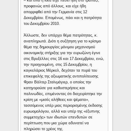
– και ενώ η ιδέα είχε πέσει ήδη στο τραπέζι,
προφανώς από άλλους, και είχε ήδη
απορριφθεί από την Γερμανία στις 12
Δεκεμβρίου. Επομένως, πάει και η πατρότητα
του Δεκεμβρίου 2010.
Άλλωστε, δεν υπάρχει θέμα πατρότητας, κ.
αναπληρωτά. Διότι η συζήτηση για το κρίσιμο
θέμα της δημιουργίας μόνιμου μηχανισμού
οικονομικής στήριξης για την ευρωζώνη έγινε
στις Βρυξέλλες στις 16 και 17 Δεκεμβρίου, ενώ,
την προηγουμένη, στις 15 Δεκεμβρίου, η
καγκελάριος Μέρκελ, δεχόταν τα πυρά του
επικεφαλής της αξιωματικής αντιπολίτευσης
Φραν Βάλτερ Σταϊνμάγιερ, ο οποίος την
κατηγορούσε για καθυστερήσεις και
παλινωδίες, επιμένοντας ότι διαχειρίστηκε την
κρίση με «μισές αλήθειες και ψέματα»,
τασσόμενος υπέρ μιας περιορισμένης έκδοσης
ευρωομολόγου, αλλά και υπέρ της «έξυπνης
συμμετοχής» των ιδιωτών επενδυτών σε
περίπτωση που μια χώρα αδυνατεί να
πληρώσει το χρέος της.