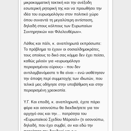
μικροκομματική τακτική και την ανέξοδη
εσωτερική ρητορική της και να προωθήσει την
ιδέα του ευρωομολόγου στον πολιτικό χώρο
όπου συναντά τη μεγαλύτερη αντίσταση,
δηλαδή στους κόλπους των Ευρωπαίων
Συντηρητικών και Φιλελευθέρων».
Λάθος και πάλι, κ. αναπληρωτά εκπρόσωπε:
Το πρόβλημα το έχουν οι σοσιαλδημοκράτες,
τους οποίους το δικό σας κόμμα δεν έχει πείσει,
καθώς μιλούν για «ευρωομόλογο
περιορισμένου εύρους» - που δεν
αντιλαμβανόμαστε τι θα είναι – ενώ υιοθέτησαν
την άποψη περί συμμετοχής των ιδιωτών, που
τελικά μας οδήγησε στην υποβάθμιση και στην
περιορισμένη χρεοκοπία.
Υ.Γ. Και επειδή, κ. αναπληρωτά, έχετε πάρει
φόρα και οσονούπω θα διεκδικήσετε για τον
αρχηγό σας και την… πατρότητα του
«Ευρωπαϊκού Σχεδίου Μάρσαλ» (τι οσονούπω,
δηλαδή, που έχει συμβεί, αν και εδώ την