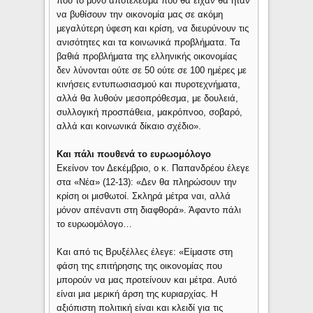
που το μόνο αποτέλεσμα που θα είχαν θα ήταν
να βυθίσουν την οικονομία μας σε ακόμη
μεγαλύτερη ύφεση και κρίση, να διευρύνουν τις
ανισότητες και τα κοινωνικά προβλήματα. Τα
βαθιά προβλήματα της ελληνικής οικονομίας
δεν λύνονται ούτε σε 50 ούτε σε 100 ημέρες με
κινήσεις εντυπωσιασμού και πυροτεχνήματα,
αλλά θα λυθούν μεσοπρόθεσμα, με δουλειά,
συλλογική προσπάθεια, μακρόπνοο, σοβαρό,
αλλά και κοινωνικά δίκαιο σχέδιο».
Και πάλι πουθενά το ευρωομόλογο
Εκείνον τον Δεκέμβριο, ο κ. Παπανδρέου έλεγε
στα «Νέα» (12-13): «Δεν θα πληρώσουν την
κρίση οι μισθωτοί. Σκληρά μέτρα ναι, αλλά
μόνον απέναντι στη διαφθορά». Άφαντο πάλι
το ευρωομόλογο…
Και από τις Βρυξέλλες έλεγε: «Είμαστε στη
φάση της επιτήρησης της οικονομίας που
μπορούν να μας προτείνουν και μέτρα. Αυτό
είναι μια μερική άρση της κυριαρχίας. Η
αξιόπιστη πολιτική είναι και κλειδί για τις