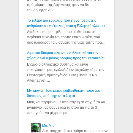
ιερά χώματα της Αργεντινής ήταν να δει
τον Δημήτρη Αβ...
Το τελειότερο εργαλείο που επινόησε ποτε ο
ανθρώπινος εγκέφαλος, είναι η Ελληνική γλώσσα.
Διαδυκτιακοί μου φίλοι, που υιοθετίσατε με
περίσσια ευκολία τον τρόπο επικοινωνίας που
σας πλάσαραν τα μιάσματα της νέας τάξης πρα...
Αίμα και δάκρυα πλέον η εναλλακτική για την
χώρα, αλλά ο μόνος δρόμος προς την ελευθερία!
Εγχώριο ολιγαρχικό σύστημα και ξένοι
τοκογλύφοι, μας εγκλωβίζουν ψυχολογικά με την
Θαρτσερική προπαγάνδα TINA (There Is No
Alternative). ...
Μνημόνια: Ποια μέτρα επιβλήθηκαν, ποιοι μας
δάνεισαν, πού πήγαν τα λεφτά...
Μιας και περιμένουμε απο στιγμή σε στιγμή το 4ο
μνημόνιο , ας δούμε όλα τα στοιχεία για τα 3
προηγούμενα μέχρι τώρα...
Mic Mic
Δεν υπάρχει τέτοιο άρθρο στο planetnews