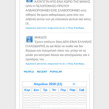
ΚΑΤΑΓΕΤΑΙ ΑΠΟ ΕΝΑ ΧΩΡΙΟ ΤΗΣ ΜΑΝΗΣ.
ΟΛΗ Η ΠΕΛΟΠΟΝΗΣΟ ΠΡΩΤΟΥ
ΑΛΒΑΝΟΠΟΙΗΘΕΙ ΕΙΧΕ ΣΛΑΒΟΠΟΙΗΘΕΙ ούτε
πίθηκος θα έμενε καθαρόαιμος μετα απο την
εισβολή αυτών των μη ελληνικών φυλων εκεί κατω.
Οι...
Αμερικανοί ρατσιστές αναρωτιούνται αν ο Ηλίας Κασιδιάρης ανήκει στη λευκή φυλή... - Λόγιος Ερμής
ΜΑΚΔΟΣ
Έχουν απόλυτο δίκιο ΔΕΝ ΕΙΝΑΙ ΕΛΛΗΝΑΣ
Ο ΚΑΣΙΔΙΑΡΗΣ αν και θέλει να νιώθει και δεν
δέχομαι ενα πνευματικό τέκνο του χιτλερ να να
μιλάει για κατοχικό δανειο και αποζημιώσεις και ο
πρόεδρος του...
Αμερικανοί ρατσιστές αναρωτιούνται αν ο Ηλίας Κασιδιάρης ανήκει στη λευκή φυλή... - Λόγιος Ερμής
PEOPLE
RECENT
POPULAR
Κυρ
Δευ
Τρι
Τετ
Πεμ
Παρ
Σαβ