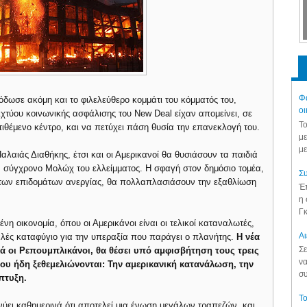
Φά
δωσε ακόμη και το φιλελεύθερο κομμάτι του κόμματός του,
οι
ιχτύου κοινωνικής ασφάλισης του New Deal είχαν απομείνει, σε
Το
τιθέμενο κέντρο, και να πετύχει πάση θυσία την επανεκλογή του.
με
με
αλαιάς Διαθήκης, έτσι και οι Αμερικανοί θα θυσιάσουν τα παιδιά
ον σύγχρονο Μολώχ του ελλείμματος. Η σφαγή στον δημόσιο τομέα,
Συ
ις των επιδομάτων ανεργίας, θα πολλαπλασιάσουν την εξαθλίωση
Έπ
η 
Γκ
η οικονομία, όπου οι Αμερικάνοι είναι οι τελικοί καταναλωτές,
Aι
φαλές καταφύγιο για την υπεραξία που παράγει ο πλανήτης.
Η νέα
Σε
ά οι Ρεπουμπλικάνοι, θα θέσει υπό αμφισβήτηση τους τρεις
να
υ ήδη ξεθεμελιώνονται: Την αμερικανική κατανάλωση, την
συ
πτυξη.
Το
νύει καθημερινά ότι αποτελεί μια ένωση μεγάλων τραπεζών, και