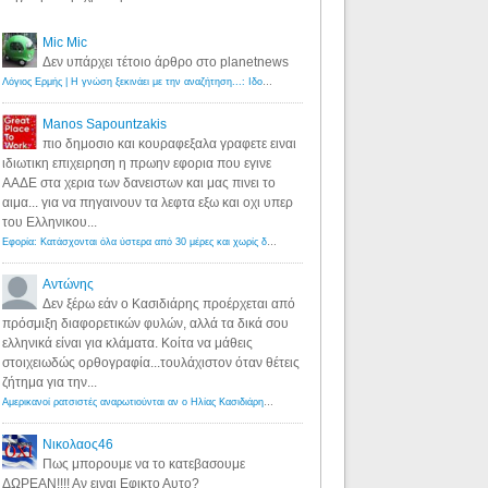
Mic Mic
Δεν υπάρχει τέτοιο άρθρο στο planetnews
Λόγιος Ερμής | Η γνώση ξεκινάει με την αναζήτηση...: Ιδού οι 18 που χρωστούν 11 δις ευρώ!
·
6 years ago
Manos Sapountzakis
πιο δημοσιο και κουραφεξαλα γραφετε ειναι
ιδιωτικη επιχειρηση η πρωην εφορια που εγινε
ΑΑΔΕ στα χερια των δανειστων και μας πινει το
αιμα... για να πηγαινουν τα λεφτα εξω και οχι υπερ
του Ελληνικου...
Εφορία: Κατάσχονται όλα ύστερα από 30 μέρες και χωρίς δικαστικές αποφάσεις - Λόγιος Ερμής
·
6 years ag
Αντώνης
Δεν ξέρω εάν ο Κασιδιάρης προέρχεται από
πρόσμιξη διαφορετικών φυλών, αλλά τα δικά σου
ελληνικά είναι για κλάματα. Κοίτα να μάθεις
στοιχειωδώς ορθογραφία...τουλάχιστον όταν θέτεις
ζήτημα για την...
Αμερικανοί ρατσιστές αναρωτιούνται αν ο Ηλίας Κασιδιάρης ανήκει στη λευκή φυλή... - Λόγιος Ερμής
·
7 yea
Νικολαος46
Πως μπορουμε να το κατεβασουμε
ΔΩΡΕΑΝ!!!! Αν ειναι Εφικτο Αυτο?