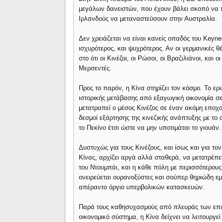
μεγάλων δανειστών, που έχουν βάλει σκοπό να 
Ιρλανδούς να μεταναστεύσουν στην Αυστραλία.
Δεν χρειάζεται να είναι κανείς οπαδός του Keyne
ισχυρότερος, και ψυχρότερος. Αν οι γερμανικές 
στο ότι οι Κινέζοι, οι Ρώσοι, οι Βραζιλιάνοι, κα
Μερσεντές.
Προς το παρόν, η Κίνα στηρίζει τον κόσμο. Το ερ
ιστορικής μετάβασης από εξαγωγική οικονομία σε
μετατραπεί ο μέσος Κινέζος σε έναν ακόμη εποχ
δεσμοί εξάρτησης της κινεζικής ανάπτυξης με το 
το Πεκίνο έτσι ώστε να μην υποτιμάται το γιουάν.
Δυστυχώς για τους Κινέζους, και ίσως και για τ
Κίνας, αρχίζει αργά αλλά σταθερά, να μετατρέπε
του Ντουμπάι, και η κάθε πόλη με περισσότερου
ονειρεύεται ουρανοξύστες και σούπερ θηριώδη ε
απέραντο όργιο υπερβολικών κατασκευών.
Παρά τους καθησυχασμούς από πλευράς των επιτ
οικονομικό σύστημα, η Κίνα δείχνει να λειτουργεί