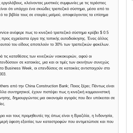
 εργολάβους, κλείνοντας μυστικές συμφωνίες με τις τεράστιες
 είναι ότι υπάρχει ένα σκιώδες τραπεζικό σύστημα, μέσα από το
ό τα βιβλία τους σε εταιρίες μαϊμού, αποφεύγοντας τα επίσημα
vice ανέφερε πως το κινεζικό τραπεζικό σύστημα κρύβει $ 0.5
 προς αχρείαστα έργα της τοπικής αυτοδιοίκησης. Ένας άλλος
 αυτού του είδους αποτελούν το 30% των τραπεζικών φακέλων.
 τις καταθέσεις των κινεζικών νοικοκυριών, αφού οι
ενδύσουν σε κατοικίες, μια και οι τιμές των ακινήτων συνεχώς
 το Business Week, οι επενδύσεις σε κατοικίες αντιστοιχούν στο
003.
ers από την China Construction Bank; Ποιος ξέρει; Πάντως είναι
άλλα συντηρητικοί, έχουν πιστέψει πως η κινεζική κομμουνιστική
ίνησης, δημιουργώντας μια οικονομία αγοράς που δεν υπόκειται σε
ες.
 και τους προμηθευτές της όπως είναι η Βραζιλία, η Ινδονησία,
ομερή ύφεση εξαιτίας των καταστροφών που αντιμετώπισε και που