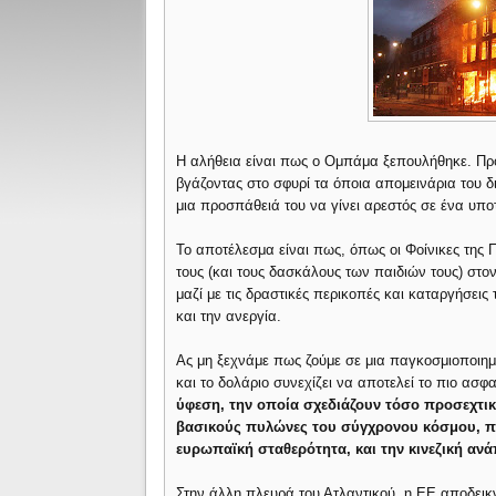
Η αλήθεια είναι πως ο Ομπάμα ξεπουλήθηκε. Πρό
βγάζοντας στο σφυρί τα όποια απομεινάρια του δ
μια προσπάθειά του να γίνει αρεστός σε ένα υπο
Το αποτέλεσμα είναι πως, όπως οι Φοίνικες της Π
τους (και τους δασκάλους των παιδιών τους) στ
μαζί με τις δραστικές περικοπές και καταργήσε
και την ανεργία.
Ας μη ξεχνάμε πως ζούμε σε μια παγκοσμιοποιημέν
και το δολάριο συνεχίζει να αποτελεί το πιο ασ
ύφεση, την οποία σχεδιάζουν τόσο προσεχτικ
βασικούς πυλώνες του σύγχρονου κόσμου, πο
ευρωπαϊκή σταθερότητα, και την κινεζική ανά
Στην άλλη πλευρά του Ατλαντικού, η ΕΕ αποδεικ