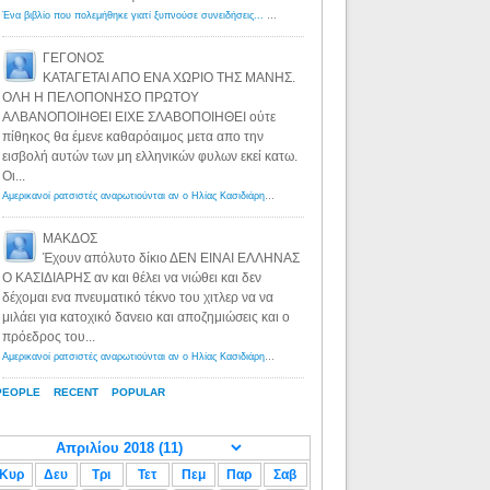
Ένα βιβλίο που πολεμήθηκε γιατί ξυπνούσε συνειδήσεις... - Λόγιος Ερμής | Η γνώση ξεκινάει με την αναζήτηση...
ΓΕΓΟΝΟΣ
ΚΑΤΑΓΕΤΑΙ ΑΠΟ ΕΝΑ ΧΩΡΙΟ ΤΗΣ ΜΑΝΗΣ.
ΟΛΗ Η ΠΕΛΟΠΟΝΗΣΟ ΠΡΩΤΟΥ
ΑΛΒΑΝΟΠΟΙΗΘΕΙ ΕΙΧΕ ΣΛΑΒΟΠΟΙΗΘΕΙ ούτε
πίθηκος θα έμενε καθαρόαιμος μετα απο την
εισβολή αυτών των μη ελληνικών φυλων εκεί κατω.
Οι...
Αμερικανοί ρατσιστές αναρωτιούνται αν ο Ηλίας Κασιδιάρης ανήκει στη λευκή φυλή... - Λόγιος Ερμής
·
8 yea
ΜΑΚΔΟΣ
Έχουν απόλυτο δίκιο ΔΕΝ ΕΙΝΑΙ ΕΛΛΗΝΑΣ
Ο ΚΑΣΙΔΙΑΡΗΣ αν και θέλει να νιώθει και δεν
δέχομαι ενα πνευματικό τέκνο του χιτλερ να να
μιλάει για κατοχικό δανειο και αποζημιώσεις και ο
πρόεδρος του...
Αμερικανοί ρατσιστές αναρωτιούνται αν ο Ηλίας Κασιδιάρης ανήκει στη λευκή φυλή... - Λόγιος Ερμής
·
8 yea
PEOPLE
RECENT
POPULAR
Κυρ
Δευ
Τρι
Τετ
Πεμ
Παρ
Σαβ