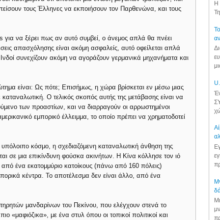
Η 
πείσουν τους Έλληνες να εκποιήσουν τον Παρθενώνα, και τους
Τη
Το
s για να ξέρει πως αν αυτό συμβεί, ο άνεμος απλά θα πνέει
αν
θέσεις απασχόλησης είναι ακόμη ασφαλείς, αυτό οφείλεται απλά
Δι
ευ
ι οι Ινδοί συνεχίζουν ακόμη να αγοράζουν γερμανικά μηχανήματα και
μι
U.
ώτημα είναι: Ως πότε; Επισήμως, η χώρα βρίσκεται εν μέσω μιας
Έν
 καταναλωτική. Ο τελικός σκοπός αυτής της μετάβασης είναι να
ΣΥ
ούμενο των προαστίων, και να διαρραγούν οι αρρωστημένοι
χώ
αμερικανικό εμπορικό έλλειμμα, το οποίο πρέπει να χρηματοδοτεί
Αί
αλ
ον υπόλοιπο κόσμο, η σχεδιαζόμενη καταναλωτική άνθηση της
Εγ
εγ
ται σε μια επικίνδυνη φούσκα ακινήτων. Η Κίνα κόλλησε τον ιό
πρ
ς από ένα εκατομμύριο κατοίκους (πάνω από 160 πόλεις)
μπορικά κέντρα. Το αποτέλεσμα δεν είναι άλλο, από ένα
Μν
δά
Μι
ηρητών μανδαρίνων του Πεκίνου, που ελέγχουν στενά το
μν
 πιο «μαφιόζικα», με ένα στυλ όπου οι τοπικοί πολιτικοί και
πρ