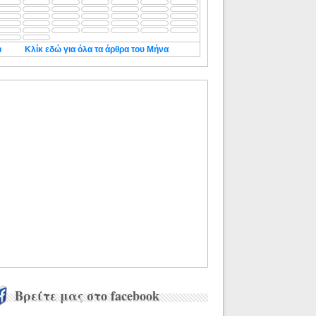
◄
Κλίκ εδώ για όλα τα άρθρα του Μήνα
Βρείτε μας στο facebook