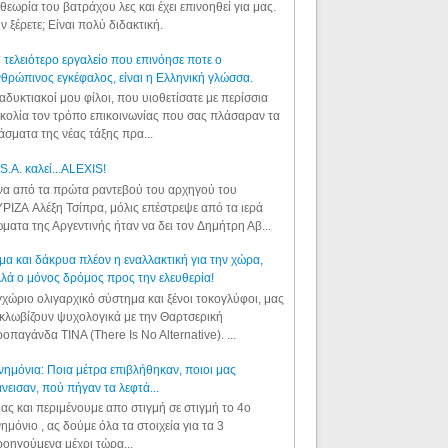
θεωρία του βατράχου λες και έχει επινοηθεί για μας.
ν ξέρετε; Είναι πολύ διδακτική.
 τελειότερο εργαλείο που επινόησε ποτε ο
θρώπινος εγκέφαλος, είναι η Ελληνική γλώσσα.
αδυκτιακοί μου φίλοι, που υιοθετίσατε με περίσσια
κολία τον τρόπο επικοινωνίας που σας πλάσαραν τα
άσματα της νέας τάξης πρα...
S.A. καλεί...ALEXIS!
α από τα πρώτα ραντεβού του αρχηγού του
ΡΙΖΑ Αλέξη Τσίπρα, μόλις επέστρεψε από τα ιερά
ματα της Αργεντινής ήταν να δει τον Δημήτρη Αβ...
μα και δάκρυα πλέον η εναλλακτική για την χώρα,
λά ο μόνος δρόμος προς την ελευθερία!
χώριο ολιγαρχικό σύστημα και ξένοι τοκογλύφοι, μας
κλωβίζουν ψυχολογικά με την Θαρτσερική
οπαγάνδα TINA (There Is No Alternative). ...
ημόνια: Ποια μέτρα επιβλήθηκαν, ποιοι μας
νεισαν, πού πήγαν τα λεφτά...
ας και περιμένουμε απο στιγμή σε στιγμή το 4ο
ημόνιο , ας δούμε όλα τα στοιχεία για τα 3
οηγούμενα μέχρι τώρα...