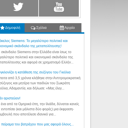
Δημοφιλή
Σχόλια
Αρχείο
κελος Siemens: Το μεγαλύτερο πολιτικό και
κονομικό σκάνδαλο της μεταπολίτευσης!
 σκάνδαλο Siemens στην Ελλάδα είναι ίσως το
γαλύτερο πολιτικό και οικονομικό σκάνδαλο της
ταπολίτευσης και αφορά σε χρηματισμό Ελλήν...
γκλονίζει η κατάθεση της συζύγου του Γκιόλια
ειτα από 3,5 χρόνια κλήθηκε στην Αντιτρομοκρατική
σύζυγος και μητέρα των παιδιών του Σωκράτη
ιόλια, Αδαμαντία, και δήλωσε: «Μας έλεγ...
έν αριστεύειν!
 ένα από τα Ομηρικά έπη, την Ιλιάδα, δύναται κανείς
 εντοπίσει (και μάλιστα δύο φορές) μια έκφραση-
μβουλή που αποτέλεσε ιδανικό για...
 πείραμα του βατράχου που μας αφορά όλους...