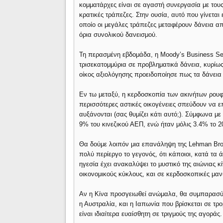
κομματάρχες είναι σε αγαστή συνεργασία με τους
κρατικές τράπεζες. Στην ουσία, αυτό που γίνεται
οποίο οι μεγάλες τράπεζες μεταφέρουν δάνεια απ
όρια συνολικού δανεισμού.
Τη περασμένη εβδομάδα, η Moody’s Business Ser
τρισεκατομμύρια σε προβληματικά δάνεια, κυρίως
οίκος αξιολόγησης προειδοποίησε πως τα δάνεια
Εν τω μεταξύ, η κερδοσκοπία των ακινήτων ρουφά
περισσότερες αστικές οικογένειες σπεύδουν να επ
αυξάνονται (σας θυμίζει κάτι αυτό;). Σύμφωνα με
9% του κινεζικού ΑΕΠ, ενώ ήταν μόλις 3.4% το 2
Θα δούμε λοιπόν μια επανάληψη της Lehman Broth
πολύ περίεργο το γεγονός, ότι κάποιοι, κατά τα 
ηγεσία έχει ανακαλύψει το μυστικό της αιώνιας κ
οικονομικούς κύκλους, και σε κερδοσκοπικές μανί
Αν η Κίνα προσγειωθεί ανώμαλα, θα συμπαρασύρει
η Αυστραλία, και η Ιαπωνία που βρίσκεται σε τρ
είναι ιδιαίτερα ευαίσθητη σε τριγμούς της αγοράς.