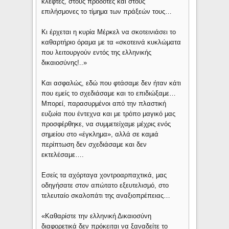
κλέφτες, στους προδότες και στους
επιλήσμονες το τίμημα των πράξεών τους…
Κι έρχεται η κυρία Μέρκελ να σκοτεινιάσει το
καθαρτήριο όραμα με τα «σκοτεινά κυκλώματα
που λειτουργούν εντός της ελληνικής
δικαιοσύνης!..»
Και ασφαλώς, εδώ που φτάσαμε δεν ήταν κάτι
που εμείς το σχεδιάσαμε και το επιδιώξαμε…
Μπορεί, παρασυρμένοι από την πλαστική
ευζωία που έντεχνα και με τρόπο μαγικό μας
προσφέρθηκε, να συμμετείχαμε μέχρις ενός
σημείου στο «έγκλημα», αλλά σε καμιά
περίπτωση δεν σχεδιάσαμε και δεν
εκτελέσαμε….
Εσείς τα αχόρταγα χοντροαρπαχτικά, μας
οδηγήσατε στον απώτατο εξευτελισμό, στο
τελευταίο σκαλοπάτι της αναξιοπρέπειας…
«Kαθαρίστε την ελληνική Δικαιοσύνη
διαφορετικά δεν πρόκειται να ξαναδείτε το