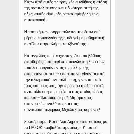
Κάτω από αυτές τις τραγικές συνθήκες η στάση
της αντιπολίτευσης και ειδικότερα αυτή της
αξιωματικής είναι εξαιρετικά αμφίβολη έως
αυτοκτονική.
Η τακτική των ισορροπιών και της έστω επί
μέρους «συνεννόησης», οδηγεί με μαθηματική
ακρίβεια στην πλήρη απαξίωσή της.
Καταγγελίες περί «αχαρτογράφητου βάθους
διαφθοράς» και περί «σκοτεινών κυκλωμάτων
που λειτουργούν εντός της ελληνικής
δικαιοσύνης» που θα έπρεπε να γίνονται από
την αξιωματική αντιπολίτευση, γίνονται από
τους εταίρους μας, την ώρα που η αξιωματική
αντιπολίτευση περιορίζεται στις παιδαριώδεις
και επί θαλάσσιου αφρού Μηταράκειες
οικονομικές αναλύσεις και στις
συνοικιακοπολεμικές Μιχελάκειες κορώνες!
Συμπέρασμα; Και η Νέα Δημοκρατία τις ίδιες με
το ΠΑΣΟΚ κουβαλάει αμαρτίες… Κι αυτοί
έχουν το μερίδιό που τους αναλογεί από την