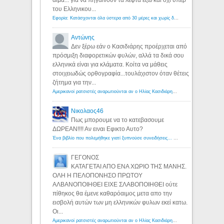
αιμα... για να πηγαινουν τα λεφτα εξω και οχι υπερ
του Ελληνικου...
Εφορία: Κατάσχονται όλα ύστερα από 30 μέρες και χωρίς δικαστικές αποφάσεις - Λόγιος Ερμής
Αντώνης
Δεν ξέρω εάν ο Κασιδιάρης προέρχεται από
πρόσμιξη διαφορετικών φυλών, αλλά τα δικά σου
ελληνικά είναι για κλάματα. Κοίτα να μάθεις
στοιχειωδώς ορθογραφία...τουλάχιστον όταν θέτεις
ζήτημα για την...
Αμερικανοί ρατσιστές αναρωτιούνται αν ο Ηλίας Κασιδιάρης ανήκει στη λευκή φυλή... - Λόγιος Ερμής
Νικολαος46
Πως μπορουμε να το κατεβασουμε
ΔΩΡΕΑΝ!!!! Αν ειναι Εφικτο Αυτο?
Ένα βιβλίο που πολεμήθηκε γιατί ξυπνούσε συνειδήσεις... - Λόγιος Ερμής | Η γνώση ξεκινάει με την αναζήτηση...
ΓΕΓΟΝΟΣ
ΚΑΤΑΓΕΤΑΙ ΑΠΟ ΕΝΑ ΧΩΡΙΟ ΤΗΣ ΜΑΝΗΣ.
ΟΛΗ Η ΠΕΛΟΠΟΝΗΣΟ ΠΡΩΤΟΥ
ΑΛΒΑΝΟΠΟΙΗΘΕΙ ΕΙΧΕ ΣΛΑΒΟΠΟΙΗΘΕΙ ούτε
πίθηκος θα έμενε καθαρόαιμος μετα απο την
εισβολή αυτών των μη ελληνικών φυλων εκεί κατω.
Οι...
Αμερικανοί ρατσιστές αναρωτιούνται αν ο Ηλίας Κασιδιάρης ανήκει στη λευκή φυλή... - Λόγιος Ερμής