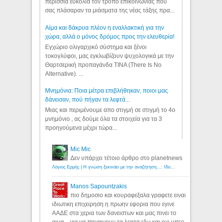
περίσσια ευκολία τον τρόπο επικοινωνίας που
σας πλάσαραν τα μιάσματα της νέας τάξης πρα...
Αίμα και δάκρυα πλέον η εναλλακτική για την
χώρα, αλλά ο μόνος δρόμος προς την ελευθερία!
Εγχώριο ολιγαρχικό σύστημα και ξένοι
τοκογλύφοι, μας εγκλωβίζουν ψυχολογικά με την
Θαρτσερική προπαγάνδα TINA (There Is No
Alternative). ...
Μνημόνια: Ποια μέτρα επιβλήθηκαν, ποιοι μας
δάνεισαν, πού πήγαν τα λεφτά...
Μιας και περιμένουμε απο στιγμή σε στιγμή το 4ο
μνημόνιο , ας δούμε όλα τα στοιχεία για τα 3
προηγούμενα μέχρι τώρα...
Mic Mic
Δεν υπάρχει τέτοιο άρθρο στο planetnews
Λόγιος Ερμής | Η γνώση ξεκινάει με την αναζήτηση...: Ιδού οι 18 που χρωστούν 11 δις ευρώ!
Manos Sapountzakis
πιο δημοσιο και κουραφεξαλα γραφετε ειναι
ιδιωτικη επιχειρηση η πρωην εφορια που εγινε
ΑΑΔΕ στα χερια των δανειστων και μας πινει το