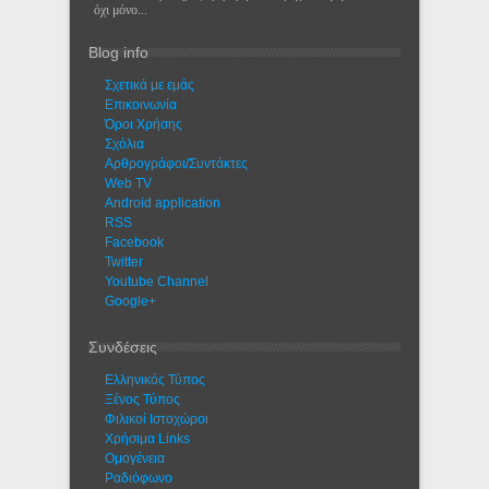
όχι μόνο...
Blog info
Σχετικά με εμάς
Eπικοινωνία
Όροι Χρήσης
Σχόλια
Αρθρογράφοι/Συντάκτες
Web TV
Android application
RSS
Facebook
Twitter
Youtube Channel
Google+
Συνδέσεις
Ελληνικός Τύπος
Ξένος Τύπος
Φιλικοί Ιστοχώροι
Χρήσιμα Links
Ομογένεια
Ραδιόφωνο