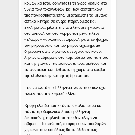
κοινωνικό ιστό, οδηγήσατε τη χώρα δέσμια στα
νύχια των τοκογλύφων και των αρπακτικών
της παγκοσμιοποίησης, μετατρέψατε τα μεγάλα
αστικά κέντρα σε άντρα παρανομίας και
εγκλήματος, ρίξατε την απελπισμένη νεολαία
στο αλκοόλ και στα νομιμοποιημένα πλέον
«ελαφρά» ναρκωτικά, πυροβολήσατε εν ψυχρώ
τον μικρομεσαίο και τον μικροεπιχειρηματία,
δημιουργήσατε στρατιές ανέργων, ως κοινοί
ληστές επιδράματε στο κομπόδεμα του παππού
και της γιαγιάς, πετσοκόψατε τους μισθούς και
τις συντάξεις και βυθίσατε τη χώρα στο έρεβος
της εξαθλίωσης και της αβεβαιότητας.
Που να ελπίζει ο Ελληνικός λαός που δεν έχει
πλέον που την κεφαλή κλίνει…
Κρυφή ελπίδα του «πάντα ευκολόπιστου και
πάντα προδομένου» λαού η ελληνική
δικαιοσύνη, η φλογίτσα που δεν έλεγε να
σβήσει… Το καθαρτήριο όραμα των «καθαρών
χεριών» που επιτέλους θα απέδιδε στους