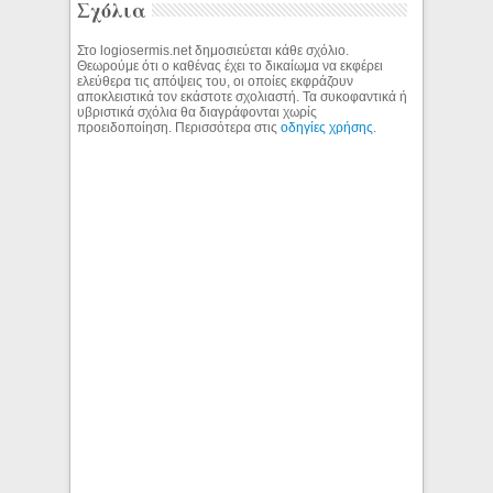
Σχόλια
Στο logiosermis.net δημοσιεύεται κάθε σχόλιο.
Θεωρούμε ότι ο καθένας έχει το δικαίωμα να εκφέρει
ελεύθερα τις απόψεις του, οι οποίες εκφράζουν
αποκλειστικά τον εκάστοτε σχολιαστή. Τα συκοφαντικά ή
υβριστικά σχόλια θα διαγράφονται χωρίς
προειδοποίηση. Περισσότερα στις
οδηγίες χρήσης
.