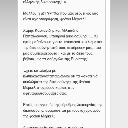
ελληνικής δικαιοσύνης!..»
Μάλλον η μ@*@^%$ που μας δέρνει ως λαό
είναι αχαρτογράφητη, φράου Μέρκελ!
Χάρης Καστανίδης και Μιλτιάδης
ΠαπαΪωάννου, υπουργοί Δικαιοσύνης!!!... Κι
εμείς μαθαίνουμε για τα «σκοτεινά κυκλώματα»
της δικαιοσύνης από τους «εταίρους» μας, που
μας συμπεριφέρονται, και με το δίκιο τους,
βέβαια, ως τα σούργελα της Ευρώπης!
Έχετε καταλάβει ρε
ηλιθιοκαστανοπαπαϊωάννοι ότι τα «σκοτεινά
κυκλώματα της δικαιοσύνης» της Φράου
Μέρκελ στοχεύουν κυρίως στις
αφεντομουτσουνάρες σας;
Εσείς, οι εγγυητές της εύρυθμης λειτουργίας της
δικαιοσύνης, συμφωνείται με τους ισχυρισμούς
της φράου Μέρκελ;
Αν συμφωνείτε και ποιείτε τη νήσσα