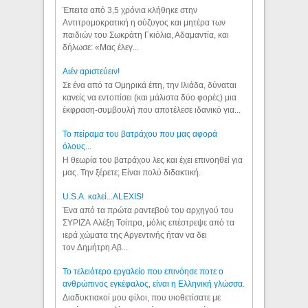
Έπειτα από 3,5 χρόνια κλήθηκε στην
Αντιτρομοκρατική η σύζυγος και μητέρα των
παιδιών του Σωκράτη Γκιόλια, Αδαμαντία, και
δήλωσε: «Μας έλεγ...
Aιέν αριστεύειν!
Σε ένα από τα Ομηρικά έπη, την Ιλιάδα, δύναται
κανείς να εντοπίσει (και μάλιστα δύο φορές) μια
έκφραση-συμβουλή που αποτέλεσε ιδανικό για...
Το πείραμα του βατράχου που μας αφορά
όλους...
Η θεωρία του βατράχου λες και έχει επινοηθεί για
μας. Την ξέρετε; Είναι πολύ διδακτική.
U.S.A. καλεί...ALEXIS!
Ένα από τα πρώτα ραντεβού του αρχηγού του
ΣΥΡΙΖΑ Αλέξη Τσίπρα, μόλις επέστρεψε από τα
ιερά χώματα της Αργεντινής ήταν να δει
τον Δημήτρη Αβ...
Το τελειότερο εργαλείο που επινόησε ποτε ο
ανθρώπινος εγκέφαλος, είναι η Ελληνική γλώσσα.
Διαδυκτιακοί μου φίλοι, που υιοθετίσατε με