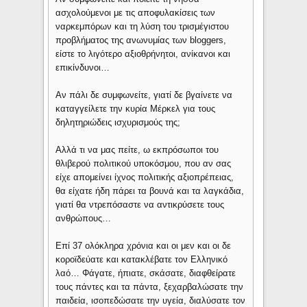
ασχολούμενοι με τις αποφυλακίσεις των
ναρκεμπόρων και τη λύση του τρισμέγιστου
προβλήματος της ανωνυμίας των bloggers,
είστε το λιγότερο αξιοθρήνητοι, ανίκανοι και
επικίνδυνοι…
Αν πάλι δε συμφωνείτε, γιατί δε βγαίνετε να
καταγγείλετε την κυρία Μέρκελ για τους
δηλητηριώδεις ισχυρισμούς της;
Αλλά τι να μας πείτε, ω εκπρόσωποι του
θλιβερού πολιτικού υποκόσμου, που αν σας
είχε απομείνει ίχνος πολιτικής αξιοπρέπειας,
θα είχατε ήδη πάρει τα βουνά και τα λαγκάδια,
γιατί θα ντρεπόσαστε να αντικρύσετε τους
ανθρώπους…
Επί 37 ολόκληρα χρόνια και οι μεν και οι δε
κοροϊδεύατε και κατακλέβατε τον Ελληνικό
λαό… Φάγατε, ήπιατε, σκάσατε, διαφθείρατε
τους πάντες και τα πάντα, ξεχαρβαλώσατε την
παιδεία, ισοπεδώσατε την υγεία, διαλύσατε τον