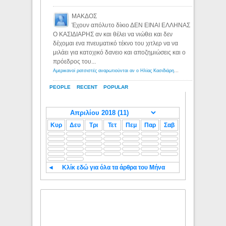
ΜΑΚΔΟΣ
Έχουν απόλυτο δίκιο ΔΕΝ ΕΙΝΑΙ ΕΛΛΗΝΑΣ
Ο ΚΑΣΙΔΙΑΡΗΣ αν και θέλει να νιώθει και δεν
δέχομαι ενα πνευματικό τέκνο του χιτλερ να να
μιλάει για κατοχικό δανειο και αποζημιώσεις και ο
πρόεδρος του...
Αμερικανοί ρατσιστές αναρωτιούνται αν ο Ηλίας Κασιδιάρης ανήκει στη λευκή φυλή... - Λόγιος Ερμής
PEOPLE
RECENT
POPULAR
Κυρ
Δευ
Τρι
Τετ
Πεμ
Παρ
Σαβ
◄
Κλίκ εδώ για όλα τα άρθρα του Μήνα