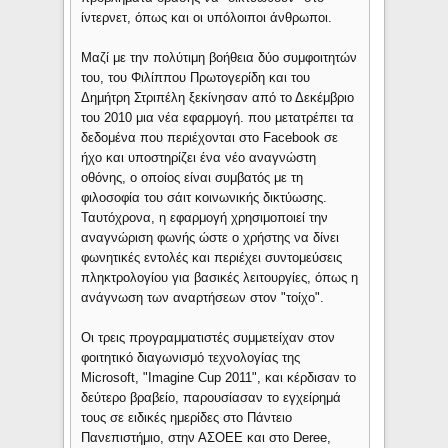
ίντερνετ, όπως και οι υπόλοιποι άνθρωποι.
Μαζί με την πολύτιμη βοήθεια δύο συμφοιτητών
του, του Φιλίππου Πρωτογερίδη και του
Δηµήτρη Στριπέλη ξεκίνησαν από το Δεκέμβριο
του 2010 μια νέα εφαρμογή. που μετατρέπει τα
δεδομένα που περιέχονται στο Facebook σε
ήχο και υποστηρίζει ένα νέο αναγνώστη
οθόνης, ο οποίος είναι συμβατός με τη
φιλοσοφία του σάιτ κοινωνικής δικτύωσης.
Ταυτόχρονα, η εφαρμογή χρησιμοποιεί την
αναγνώριση φωνής ώστε ο χρήστης να δίνει
φωνητικές εντολές και περιέχει συντομεύσεις
πληκτρολογίου για βασικές λειτουργίες, όπως η
ανάγνωση των αναρτήσεων στον "τοίχο".
Οι τρεις προγραμματιστές συμμετείχαν στον
φοιτητικό διαγωνισμό τεχνολογίας της
Microsoft, "Imagine Cup 2011", και κέρδισαν το
δεύτερο βραβείο, παρουσίασαν το εγχείρημά
τους σε ειδικές ημερίδες στο Πάντειο
Πανεπιστήμιο, στην ΑΣΟΕΕ και στο Deree,