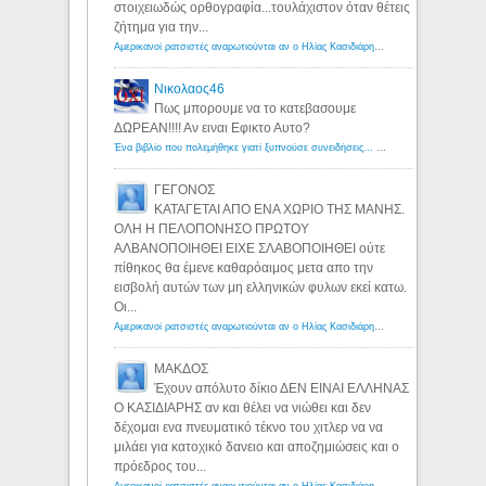
στοιχειωδώς ορθογραφία...τουλάχιστον όταν θέτεις
ζήτημα για την...
Αμερικανοί ρατσιστές αναρωτιούνται αν ο Ηλίας Κασιδιάρης ανήκει στη λευκή φυλή... - Λόγιος Ερμής
Νικολαος46
Πως μπορουμε να το κατεβασουμε
ΔΩΡΕΑΝ!!!! Αν ειναι Εφικτο Αυτο?
Ένα βιβλίο που πολεμήθηκε γιατί ξυπνούσε συνειδήσεις... - Λόγιος Ερμής | Η γνώση ξεκινάει με την αναζήτηση...
ΓΕΓΟΝΟΣ
ΚΑΤΑΓΕΤΑΙ ΑΠΟ ΕΝΑ ΧΩΡΙΟ ΤΗΣ ΜΑΝΗΣ.
ΟΛΗ Η ΠΕΛΟΠΟΝΗΣΟ ΠΡΩΤΟΥ
ΑΛΒΑΝΟΠΟΙΗΘΕΙ ΕΙΧΕ ΣΛΑΒΟΠΟΙΗΘΕΙ ούτε
πίθηκος θα έμενε καθαρόαιμος μετα απο την
εισβολή αυτών των μη ελληνικών φυλων εκεί κατω.
Οι...
Αμερικανοί ρατσιστές αναρωτιούνται αν ο Ηλίας Κασιδιάρης ανήκει στη λευκή φυλή... - Λόγιος Ερμής
ΜΑΚΔΟΣ
Έχουν απόλυτο δίκιο ΔΕΝ ΕΙΝΑΙ ΕΛΛΗΝΑΣ
Ο ΚΑΣΙΔΙΑΡΗΣ αν και θέλει να νιώθει και δεν
δέχομαι ενα πνευματικό τέκνο του χιτλερ να να
μιλάει για κατοχικό δανειο και αποζημιώσεις και ο
πρόεδρος του...
Αμερικανοί ρατσιστές αναρωτιούνται αν ο Ηλίας Κασιδιάρης ανήκει στη λευκή φυλή... - Λόγιος Ερμής