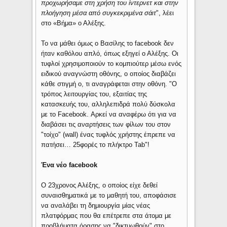
προχωρήσαμε στη χρήση του ίντερνετ και στην
πλοήγηση μέσα από συγκεκριμένα σάιτ
", λέει
στο «Βήμα» ο Αλέξης.
Το να μάθει όμως ο Βασίλης το facebook δεν
ήταν καθόλου απλό, όπως εξηγεί ο Αλέξης. Οι
τυφλοί χρησιμοποιούν το κομπιούτερ μέσω ενός
ειδικού αναγνώστη οθόνης, ο οποίος διαβάζει
κάθε στιγμή ο, τι αναγράφεται στην οθόνη. "Ο
τρόπος λειτουργίας του, εξαιτίας της
κατασκευής του, αλληλεπιδρά πολύ δύσκολα
με το Facebook. Αρκεί να αναφέρω ότι για να
διαβάσει τις αναρτήσεις των φίλων του στον
"τοίχο" (wall) ένας τυφλός χρήστης έπρεπε να
πατήσει… 25φορές το πλήκτρο Tab"!
Ένα νέο facebook
Ο 23χρονος Αλέξης, ο οποίος είχε δεθεί
συναισθηματικά με το μαθητή του, αποφάσισε
να αναλάβει τη δημιουργία μίας νέας
πλατφόρμας που θα επέτρεπε στα άτομα με
προβλήματα όρασης να "δικτυωθούν" στο