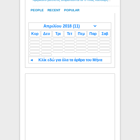
PEOPLE
RECENT
POPULAR
Κυρ
Δευ
Τρι
Τετ
Πεμ
Παρ
Σαβ
◄
Κλίκ εδώ για όλα τα άρθρα του Μήνα