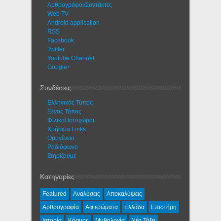
Αρθρογράφοι/Συντάκτες
Web TV
Android application
RSS
Facebook
Twitter
Youtube Channel
Google+
Συνδέσεις
Ελληνικός Τύπος
Ξένος Τύπος
Φιλικοί Ιστοχώροι
Χρήσιμα Links
Ομογένεια
Ραδιόφωνο
Στηρίζουμε
Κατηγορίες
Featured
Αναλύσεις
Αποκαλύψεις
Αρθρογραφία
Αφιερώματα
Ελλάδα
Επιστήμη
Ιστορία
Κόσμος
Μυθολογία
Νέα Τάξη