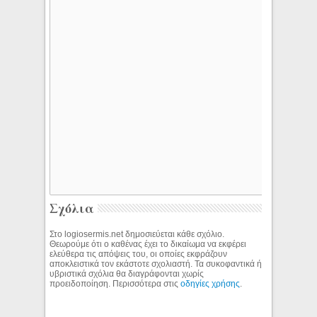
Σχόλια
Στο logiosermis.net δημοσιεύεται κάθε σχόλιο.
Θεωρούμε ότι ο καθένας έχει το δικαίωμα να εκφέρει
ελεύθερα τις απόψεις του, οι οποίες εκφράζουν
αποκλειστικά τον εκάστοτε σχολιαστή. Τα συκοφαντικά ή
υβριστικά σχόλια θα διαγράφονται χωρίς
προειδοποίηση. Περισσότερα στις
οδηγίες χρήσης
.