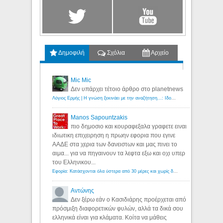
Δημοφιλή
Σχόλια
Αρχείο
Mic Mic
Δεν υπάρχει τέτοιο άρθρο στο planetnews
Λόγιος Ερμής | Η γνώση ξεκινάει με την αναζήτηση...: Ιδού οι 18 που χρωστούν 11 δις ευρώ!
Manos Sapountzakis
πιο δημοσιο και κουραφεξαλα γραφετε ειναι
ιδιωτικη επιχειρηση η πρωην εφορια που εγινε
ΑΑΔΕ στα χερια των δανειστων και μας πινει το
αιμα... για να πηγαινουν τα λεφτα εξω και οχι υπερ
του Ελληνικου...
Εφορία: Κατάσχονται όλα ύστερα από 30 μέρες και χωρίς δικαστικές αποφάσεις - Λόγιος Ερμής
Αντώνης
Δεν ξέρω εάν ο Κασιδιάρης προέρχεται από
πρόσμιξη διαφορετικών φυλών, αλλά τα δικά σου
ελληνικά είναι για κλάματα. Κοίτα να μάθεις