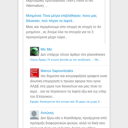
Θαρτσερική προπαγάνδα TINA (There Is No
Alternative). ...
Μνημόνια: Ποια μέτρα επιβλήθηκαν, ποιοι μας
δάνεισαν, πού πήγαν τα λεφτά...
Μιας και περιμένουμε απο στιγμή σε στιγμή το 4ο
μνημόνιο , ας δούμε όλα τα στοιχεία για τα 3
προηγούμενα μέχρι τώρα...
Mic Mic
Δεν υπάρχει τέτοιο άρθρο στο planetnews
Λόγιος Ερμής | Η γνώση ξεκινάει με την αναζήτηση...: Ιδού οι 18 που χρωστούν 11 δις ευρώ!
Manos Sapountzakis
πιο δημοσιο και κουραφεξαλα γραφετε ειναι
ιδιωτικη επιχειρηση η πρωην εφορια που εγινε
ΑΑΔΕ στα χερια των δανειστων και μας πινει το
αιμα... για να πηγαινουν τα λεφτα εξω και οχι υπερ
του Ελληνικου...
Εφορία: Κατάσχονται όλα ύστερα από 30 μέρες και χωρίς δικαστικές αποφάσεις - Λόγιος Ερμής
Αντώνης
Δεν ξέρω εάν ο Κασιδιάρης προέρχεται από
πρόσμιξη διαφορετικών φυλών, αλλά τα δικά σου