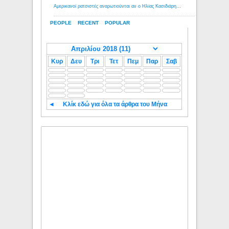
Αμερικανοί ρατσιστές αναρωτιούνται αν ο Ηλίας Κασιδιάρης ανήκει στη λευκή φυλή... - Λόγιος Ερμής
PEOPLE
RECENT
POPULAR
Κυρ
Δευ
Τρι
Τετ
Πεμ
Παρ
Σαβ
◄
Κλίκ εδώ για όλα τα άρθρα του Μήνα