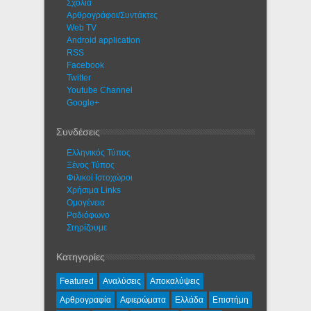
Σχόλια
Αρθρογράφοι/Συντάκτες
Web TV
Android application
RSS
Facebook
Twitter
Youtube Channel
Google+
Συνδέσεις
Ελληνικός Τύπος
Ξένος Τύπος
Φιλικοί Ιστοχώροι
Χρήσιμα Links
Ομογένεια
Ραδιόφωνο
Στηρίζουμε
Κατηγορίες
Featured
Αναλύσεις
Αποκαλύψεις
Αρθρογραφία
Αφιερώματα
Ελλάδα
Επιστήμη