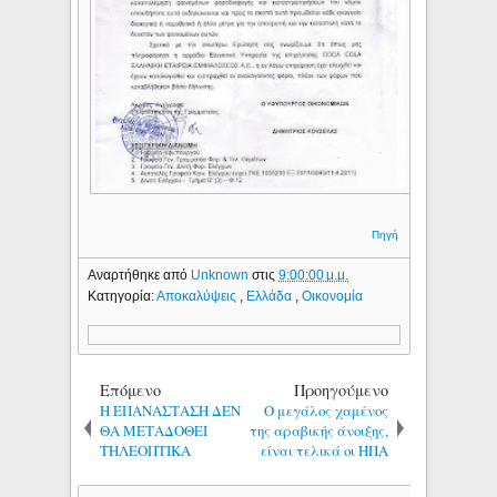
Πηγή
Αναρτήθηκε από
Unknown
στις
9:00:00 μ.μ.
Κατηγορία:
Αποκαλύψεις
,
Ελλάδα
,
Οικονομία
Επόμενο
Προηγούμενο
Η ΕΠΑΝΑΣΤΑΣΗ ΔΕΝ
Ο μεγάλος χαμένος
ΘΑ ΜΕΤΑΔΟΘΕΙ
της αραβικής άνοιξης,
ΤΗΛΕΟΠΤΙΚΑ
είναι τελικά οι ΗΠΑ