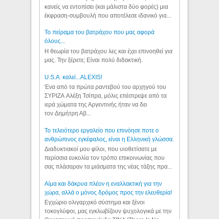
κανείς να εντοπίσει (και μάλιστα δύο φορές) μια
έκφραση-συμβουλή που αποτέλεσε ιδανικό για...
Το πείραμα του βατράχου που μας αφορά
όλους...
Η θεωρία του βατράχου λες και έχει επινοηθεί για
μας. Την ξέρετε; Είναι πολύ διδακτική.
U.S.A. καλεί...ALEXIS!
Ένα από τα πρώτα ραντεβού του αρχηγού του
ΣΥΡΙΖΑ Αλέξη Τσίπρα, μόλις επέστρεψε από τα
ιερά χώματα της Αργεντινής ήταν να δει
τον Δημήτρη Αβ...
Το τελειότερο εργαλείο που επινόησε ποτε ο
ανθρώπινος εγκέφαλος, είναι η Ελληνική γλώσσα.
Διαδυκτιακοί μου φίλοι, που υιοθετίσατε με
περίσσια ευκολία τον τρόπο επικοινωνίας που
σας πλάσαραν τα μιάσματα της νέας τάξης πρα...
Αίμα και δάκρυα πλέον η εναλλακτική για την
χώρα, αλλά ο μόνος δρόμος προς την ελευθερία!
Εγχώριο ολιγαρχικό σύστημα και ξένοι
τοκογλύφοι, μας εγκλωβίζουν ψυχολογικά με την