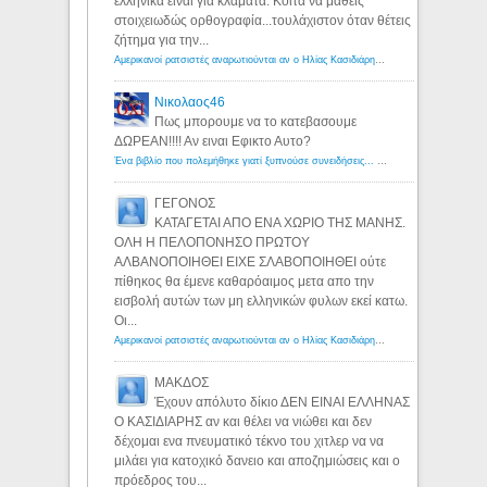
ελληνικά είναι για κλάματα. Κοίτα να μάθεις
στοιχειωδώς ορθογραφία...τουλάχιστον όταν θέτεις
ζήτημα για την...
Αμερικανοί ρατσιστές αναρωτιούνται αν ο Ηλίας Κασιδιάρης ανήκει στη λευκή φυλή... - Λόγιος Ερμής
Νικολαος46
Πως μπορουμε να το κατεβασουμε
ΔΩΡΕΑΝ!!!! Αν ειναι Εφικτο Αυτο?
Ένα βιβλίο που πολεμήθηκε γιατί ξυπνούσε συνειδήσεις... - Λόγιος Ερμής | Η γνώση ξεκινάει με την αναζήτηση...
ΓΕΓΟΝΟΣ
ΚΑΤΑΓΕΤΑΙ ΑΠΟ ΕΝΑ ΧΩΡΙΟ ΤΗΣ ΜΑΝΗΣ.
ΟΛΗ Η ΠΕΛΟΠΟΝΗΣΟ ΠΡΩΤΟΥ
ΑΛΒΑΝΟΠΟΙΗΘΕΙ ΕΙΧΕ ΣΛΑΒΟΠΟΙΗΘΕΙ ούτε
πίθηκος θα έμενε καθαρόαιμος μετα απο την
εισβολή αυτών των μη ελληνικών φυλων εκεί κατω.
Οι...
Αμερικανοί ρατσιστές αναρωτιούνται αν ο Ηλίας Κασιδιάρης ανήκει στη λευκή φυλή... - Λόγιος Ερμής
ΜΑΚΔΟΣ
Έχουν απόλυτο δίκιο ΔΕΝ ΕΙΝΑΙ ΕΛΛΗΝΑΣ
Ο ΚΑΣΙΔΙΑΡΗΣ αν και θέλει να νιώθει και δεν
δέχομαι ενα πνευματικό τέκνο του χιτλερ να να
μιλάει για κατοχικό δανειο και αποζημιώσεις και ο
πρόεδρος του...