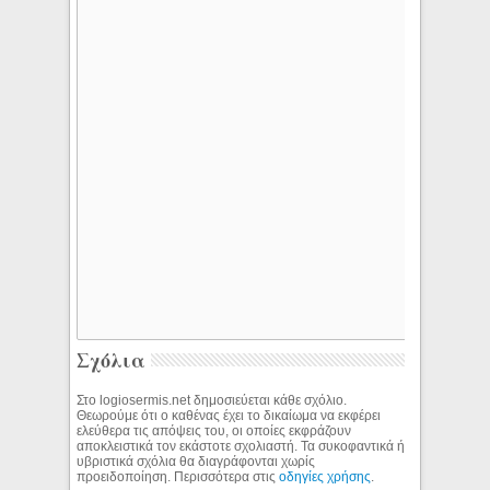
Σχόλια
Στο logiosermis.net δημοσιεύεται κάθε σχόλιο.
Θεωρούμε ότι ο καθένας έχει το δικαίωμα να εκφέρει
ελεύθερα τις απόψεις του, οι οποίες εκφράζουν
αποκλειστικά τον εκάστοτε σχολιαστή. Τα συκοφαντικά ή
υβριστικά σχόλια θα διαγράφονται χωρίς
προειδοποίηση. Περισσότερα στις
οδηγίες χρήσης
.