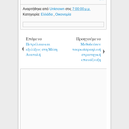
Αναρτήθηκε από
Unknown
στις
7:00:00 μ.μ.
Κατηγορία:
Ελλάδα
,
Οικονομία
Επόμενο
Προηγούμενο
Πετρέλαιο και
Μεθοδεύουν
εξελίξεις στη Μέση
τουρκοϊσραηλινή
Ανατολή
στρατηγική
επανάζευξη