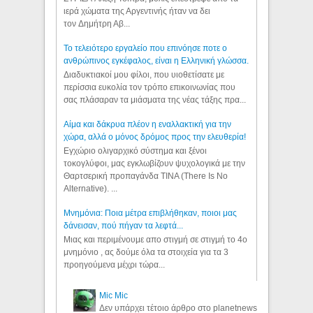
ιερά χώματα της Αργεντινής ήταν να δει
τον Δημήτρη Αβ...
Το τελειότερο εργαλείο που επινόησε ποτε ο
ανθρώπινος εγκέφαλος, είναι η Ελληνική γλώσσα.
Διαδυκτιακοί μου φίλοι, που υιοθετίσατε με
περίσσια ευκολία τον τρόπο επικοινωνίας που
σας πλάσαραν τα μιάσματα της νέας τάξης πρα...
Αίμα και δάκρυα πλέον η εναλλακτική για την
χώρα, αλλά ο μόνος δρόμος προς την ελευθερία!
Εγχώριο ολιγαρχικό σύστημα και ξένοι
τοκογλύφοι, μας εγκλωβίζουν ψυχολογικά με την
Θαρτσερική προπαγάνδα TINA (There Is No
Alternative). ...
Μνημόνια: Ποια μέτρα επιβλήθηκαν, ποιοι μας
δάνεισαν, πού πήγαν τα λεφτά...
Μιας και περιμένουμε απο στιγμή σε στιγμή το 4ο
μνημόνιο , ας δούμε όλα τα στοιχεία για τα 3
προηγούμενα μέχρι τώρα...
Mic Mic
Δεν υπάρχει τέτοιο άρθρο στο planetnews