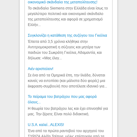
οικονομικό σκάνδαλο της μεταπολίτευσης!
Το σκάνδαλο Siemens στην Ελλάδα είναι ίσως το
μεγαλύτερο πολιτικό και οικονομικό σκάνδαλο
της μεταπολίτευσης και αφορά σε χρηματισμό
Ελλήν...
Συγκλονίζει η κατάθεση της συζύγου του Γκιόλια
Έπειτα από 3,5 χρόνια κλήθηκε στην
Αντιτρομοκρατική η σύζυγος και μητέρα των
παιδιών του Σωκράτη Γκιόλια, Αδαμαντία, και
δήλωσε: «Μας έλεγ...
Aιέν αριστεύειν!
Σε ένα από τα Ομηρικά έπη, την Ιλιάδα, δύναται
κανείς να εντοπίσει (και μάλιστα δύο φορές) μια
έκφραση-συμβουλή που αποτέλεσε ιδανικό για...
Το πείραμα του βατράχου που μας αφορά
όλους...
Η θεωρία του βατράχου λες και έχει επινοηθεί για
μας. Την ξέρετε; Είναι πολύ διδακτική.
U.S.A. καλεί...ALEXIS!
Ένα από τα πρώτα ραντεβού του αρχηγού του
ΣΥΡΙΖΑ Αλέξη Τσίπρα, μόλις επέστρεψε από τα