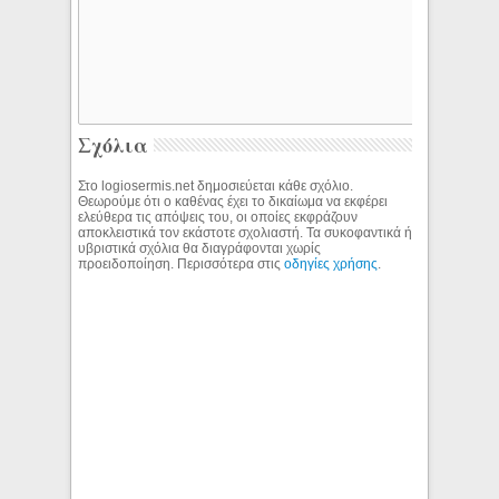
Σχόλια
Στο logiosermis.net δημοσιεύεται κάθε σχόλιο.
Θεωρούμε ότι ο καθένας έχει το δικαίωμα να εκφέρει
ελεύθερα τις απόψεις του, οι οποίες εκφράζουν
αποκλειστικά τον εκάστοτε σχολιαστή. Τα συκοφαντικά ή
υβριστικά σχόλια θα διαγράφονται χωρίς
προειδοποίηση. Περισσότερα στις
οδηγίες χρήσης
.