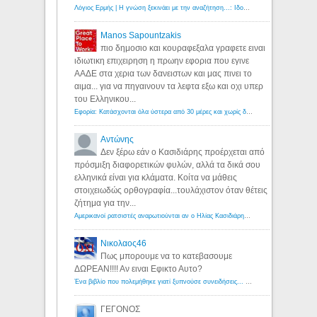
Λόγιος Ερμής | Η γνώση ξεκινάει με την αναζήτηση...: Ιδού οι 18 που χρωστούν 11 δις ευρώ!
Manos Sapountzakis
πιο δημοσιο και κουραφεξαλα γραφετε ειναι
ιδιωτικη επιχειρηση η πρωην εφορια που εγινε
ΑΑΔΕ στα χερια των δανειστων και μας πινει το
αιμα... για να πηγαινουν τα λεφτα εξω και οχι υπερ
του Ελληνικου...
Εφορία: Κατάσχονται όλα ύστερα από 30 μέρες και χωρίς δικαστικές αποφάσεις - Λόγιος Ερμής
Αντώνης
Δεν ξέρω εάν ο Κασιδιάρης προέρχεται από
πρόσμιξη διαφορετικών φυλών, αλλά τα δικά σου
ελληνικά είναι για κλάματα. Κοίτα να μάθεις
στοιχειωδώς ορθογραφία...τουλάχιστον όταν θέτεις
ζήτημα για την...
Αμερικανοί ρατσιστές αναρωτιούνται αν ο Ηλίας Κασιδιάρης ανήκει στη λευκή φυλή... - Λόγιος Ερμής
Νικολαος46
Πως μπορουμε να το κατεβασουμε
ΔΩΡΕΑΝ!!!! Αν ειναι Εφικτο Αυτο?
Ένα βιβλίο που πολεμήθηκε γιατί ξυπνούσε συνειδήσεις... - Λόγιος Ερμής | Η γνώση ξεκινάει με την αναζήτηση...
ΓΕΓΟΝΟΣ