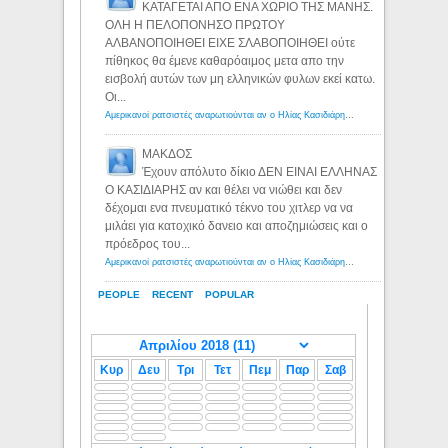
ΚΑΤΑΓΕΤΑΙ ΑΠΟ ΕΝΑ ΧΩΡΙΟ ΤΗΣ ΜΑΝΗΣ.
ΟΛΗ Η ΠΕΛΟΠΟΝΗΣΟ ΠΡΩΤΟΥ
ΑΛΒΑΝΟΠΟΙΗΘΕΙ ΕΙΧΕ ΣΛΑΒΟΠΟΙΗΘΕΙ ούτε
πίθηκος θα έμενε καθαρόαιμος μετα απο την
εισβολή αυτών των μη ελληνικών φυλων εκεί κατω.
Οι...
Αμερικανοί ρατσιστές αναρωτιούνται αν ο Ηλίας Κασιδιάρης ανήκει στη λευκή φυλή... - Λόγιος Ερμής
ΜΑΚΔΟΣ
Έχουν απόλυτο δίκιο ΔΕΝ ΕΙΝΑΙ ΕΛΛΗΝΑΣ
Ο ΚΑΣΙΔΙΑΡΗΣ αν και θέλει να νιώθει και δεν
δέχομαι ενα πνευματικό τέκνο του χιτλερ να να
μιλάει για κατοχικό δανειο και αποζημιώσεις και ο
πρόεδρος του...
Αμερικανοί ρατσιστές αναρωτιούνται αν ο Ηλίας Κασιδιάρης ανήκει στη λευκή φυλή... - Λόγιος Ερμής
PEOPLE
RECENT
POPULAR
Κυρ
Δευ
Τρι
Τετ
Πεμ
Παρ
Σαβ