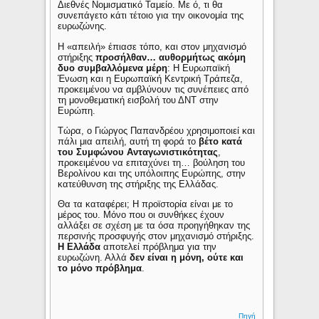
Διεθνές Νομισματικό Ταμείο. Με ό, τι θα
συνεπάγετο κάτι τέτοιο για την οικονομία της
ευρωζώνης.
Η «απειλή» έπιασε τόπο, και στον μηχανισμό
στήριξης
προσήλθαν… αυθορμήτως ακόμη
δυο συμβαλλόμενα μέρη
: Η Ευρωπαϊκή
Ένωση και η Ευρωπαϊκή Κεντρική Τράπεζα,
προκειμένου να αμβλύνουν τις συνέπειες από
τη μονοθεματική εισβολή του ΔΝΤ στην
Ευρώπη.
Τώρα, ο Γιώργος Παπανδρέου χρησιμοποιεί και
πάλι μια απειλή, αυτή τη φορά το
βέτο κατά
του Συμφώνου Ανταγωνιστικότητας
,
προκειμένου να επιταχύνει τη… βούληση του
Βερολίνου και της υπόλοιπης Ευρώπης, στην
κατεύθυνση της στήριξης της Ελλάδας.
Θα τα καταφέρει; Η προϊστορία είναι με το
μέρος του. Μόνο που οι συνθήκες έχουν
αλλάξει σε σχέση με τα όσα προηγήθηκαν της
περσινής προσφυγής στον μηχανισμό στήριξης.
Η Ελλάδα
αποτελεί πρόβλημα για την
ευρωζώνη. Αλλά
δεν είναι η μόνη, ούτε και
το μόνο πρόβλημα
.
Πηγή