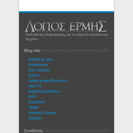
Εναλλακτική πληροφόρηση, για τα τρέχοντα γεγονότα και
όχι μόνο...
Blog info
Σχετικά με εμάς
Eπικοινωνία
Όροι Χρήσης
Σχόλια
Αρθρογράφοι/Συντάκτες
Web TV
Android application
RSS
Facebook
Twitter
Youtube Channel
Google+
Συνδέσεις