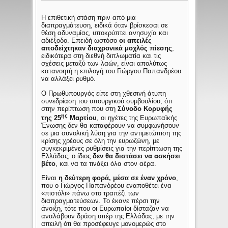
Η επιθετική στάση πριν από μια
διαπραγμάτευση, ειδικά όταν βρίσκεσαι σε
θέση αδυναμίας, υποκρύπτει ανησυχία και
αδιέξοδο. Επειδή ωστόσο
οι απειλές
αποδείχτηκαν διαχρονικά μοχλός πίεσης
,
ειδικότερα στη διεθνή διπλωματία και τις
σχέσεις μεταξύ των λαών, είναι απολύτως
κατανοητή η επιλογή του Γιώργου Παπανδρέου
να αλλάξει ρυθμό.
Ο Πρωθυπουργός είπε στη χθεσινή άτυπη
συνεδρίαση του υπουργικού συμβουλίου, ότι
στην περίπτωση που στη
Σύνοδο Κορυφής
ης
της 25
Μαρτίου
, οι ηγέτες της Ευρωπαϊκής
Ένωσης δεν θα καταφέρουν να συμφωνήσουν
σε μια συνολική λύση για την αντιμετώπιση της
κρίσης χρέους σε όλη την ευρωζώνη, με
συγκεκριμένες ρυθμίσεις για την περίπτωση της
Ελλάδας, ο ίδιος
δεν θα διστάσει να ασκήσει
βέτο
, και να τα τινάξει όλα στον αέρα.
Είναι
η δεύτερη φορά, μέσα σε έναν χρόνο
,
που ο Γιώργος Παπανδρέου εναποθέτει ένα
«πιστόλι» πάνω στο τραπέζι των
διαπραγματεύσεων. Το έκανε πέρσι την
άνοιξη, τότε που οι Ευρωπαίοι δίσταζαν να
αναλάβουν δράση υπέρ της Ελλάδας, με την
απειλή ότι θα προσέφευγε μονομερώς στο