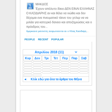
ΜΑΚΔΟΣ
Έχουν απόλυτο δίκιο ΔΕΝ ΕΙΝΑΙ ΕΛΛΗΝΑΣ
Ο ΚΑΣΙΔΙΑΡΗΣ αν και θέλει να νιώθει και δεν
δέχομαι ενα πνευματικό τέκνο του χιτλερ να να
μιλάει για κατοχικό δανειο και αποζημιώσεις και ο
πρόεδρος του...
Αμερικανοί ρατσιστές αναρωτιούνται αν ο Ηλίας Κασιδιάρης ανήκει στη λευκή φυλή... - Λόγιος Ερμής
PEOPLE
RECENT
POPULAR
Κυρ
Δευ
Τρι
Τετ
Πεμ
Παρ
Σαβ
◄
Κλίκ εδώ για όλα τα άρθρα του Μήνα