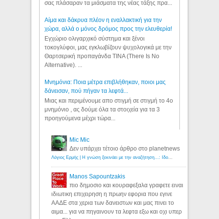
σας πλάσαραν τα μιάσματα της νέας τάξης πρα...
Αίμα και δάκρυα πλέον η εναλλακτική για την
χώρα, αλλά ο μόνος δρόμος προς την ελευθερία!
Εγχώριο ολιγαρχικό σύστημα και ξένοι
τοκογλύφοι, μας εγκλωβίζουν ψυχολογικά με την
Θαρτσερική προπαγάνδα TINA (There Is No
Alternative). ...
Μνημόνια: Ποια μέτρα επιβλήθηκαν, ποιοι μας
δάνεισαν, πού πήγαν τα λεφτά...
Μιας και περιμένουμε απο στιγμή σε στιγμή το 4ο
μνημόνιο , ας δούμε όλα τα στοιχεία για τα 3
προηγούμενα μέχρι τώρα...
Mic Mic
Δεν υπάρχει τέτοιο άρθρο στο planetnews
Λόγιος Ερμής | Η γνώση ξεκινάει με την αναζήτηση...: Ιδού οι 18 που χρωστούν 11 δις ευρώ!
Manos Sapountzakis
πιο δημοσιο και κουραφεξαλα γραφετε ειναι
ιδιωτικη επιχειρηση η πρωην εφορια που εγινε
ΑΑΔΕ στα χερια των δανειστων και μας πινει το
αιμα... για να πηγαινουν τα λεφτα εξω και οχι υπερ