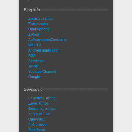
Blog info
Σχετικά με εμάς
Eπικοινωνία
Όροι Χρήσης
Σχόλια
Αρθρογράφοι/Συντάκτες
Web TV
Android application
RSS
Facebook
Twitter
Youtube Channel
Google+
Συνδέσεις
Ελληνικός Τύπος
Ξένος Τύπος
Φιλικοί Ιστοχώροι
Χρήσιμα Links
Ομογένεια
Ραδιόφωνο
Στηρίζουμε