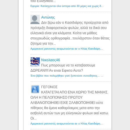
του Ελληνικου...
Εφορία: Κατάσχονται όλα ύστερα από 30 μέρες και χωρίς δικαστικές αποφάσεις - Λόγιος Ερμής
Αντώνης
Δεν ξέρω εάν ο Κασιδιάρης προέρχεται από
πρόσμιξη διαφορετικών φυλών, αλλά τα δικά σου
ελληνικά είναι για κλάματα. Κοίτα να μάθεις
στοιχειωδώς ορθογραφία...τουλάχιστον όταν θέτεις
ζήτημα για την...
Αμερικανοί ρατσιστές αναρωτιούνται αν ο Ηλίας Κασιδιάρης ανήκει στη λευκή φυλή... - Λόγιος Ερμής
Νικολαος46
Πως μπορουμε να το κατεβασουμε
ΔΩΡΕΑΝ!!!! Αν ειναι Εφικτο Αυτο?
Ένα βιβλίο που πολεμήθηκε γιατί ξυπνούσε συνειδήσεις... - Λόγιος Ερμής | Η γνώση ξεκινάει με την αναζήτηση...
ΓΕΓΟΝΟΣ
ΚΑΤΑΓΕΤΑΙ ΑΠΟ ΕΝΑ ΧΩΡΙΟ ΤΗΣ ΜΑΝΗΣ.
ΟΛΗ Η ΠΕΛΟΠΟΝΗΣΟ ΠΡΩΤΟΥ
ΑΛΒΑΝΟΠΟΙΗΘΕΙ ΕΙΧΕ ΣΛΑΒΟΠΟΙΗΘΕΙ ούτε
πίθηκος θα έμενε καθαρόαιμος μετα απο την
εισβολή αυτών των μη ελληνικών φυλων εκεί κατω.
Οι...
Αμερικανοί ρατσιστές αναρωτιούνται αν ο Ηλίας Κασιδιάρης ανήκει στη λευκή φυλή... - Λόγιος Ερμής