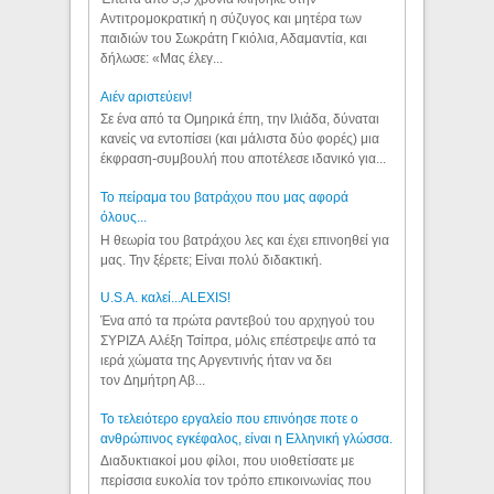
Αντιτρομοκρατική η σύζυγος και μητέρα των
παιδιών του Σωκράτη Γκιόλια, Αδαμαντία, και
δήλωσε: «Μας έλεγ...
Aιέν αριστεύειν!
Σε ένα από τα Ομηρικά έπη, την Ιλιάδα, δύναται
κανείς να εντοπίσει (και μάλιστα δύο φορές) μια
έκφραση-συμβουλή που αποτέλεσε ιδανικό για...
Το πείραμα του βατράχου που μας αφορά
όλους...
Η θεωρία του βατράχου λες και έχει επινοηθεί για
μας. Την ξέρετε; Είναι πολύ διδακτική.
U.S.A. καλεί...ALEXIS!
Ένα από τα πρώτα ραντεβού του αρχηγού του
ΣΥΡΙΖΑ Αλέξη Τσίπρα, μόλις επέστρεψε από τα
ιερά χώματα της Αργεντινής ήταν να δει
τον Δημήτρη Αβ...
Το τελειότερο εργαλείο που επινόησε ποτε ο
ανθρώπινος εγκέφαλος, είναι η Ελληνική γλώσσα.
Διαδυκτιακοί μου φίλοι, που υιοθετίσατε με
περίσσια ευκολία τον τρόπο επικοινωνίας που