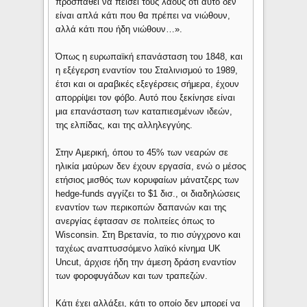
προσπαθεί να πείσει τους λαούς ότι αυτό δεν
είναι απλά κάτι που θα πρέπει να νιώθουν,
αλλά κάτι που ήδη νιώθουν…».
Όπως η ευρωπαϊκή επανάσταση του 1848, και
η εξέγερση εναντίον του Σταλινισμού το 1989,
έτσι και οι αραβικές εξεγέρσεις σήμερα, έχουν
απορρίψει τον φόβο. Αυτό που ξεκίνησε είναι
μια επανάσταση των καταπιεσμένων ιδεών,
της ελπίδας, και της αλληλεγγύης.
Στην Αμερική, όπου το 45% των νεαρών σε
ηλικία μαύρων δεν έχουν εργασία, ενώ ο μέσος
ετήσιος μισθός των κορυφαίων μάνατζερς των
hedge-funds αγγίζει το $1 δισ., οι διαδηλώσεις
εναντίον των περικοπών δαπανών και της
ανεργίας έφτασαν σε πολιτείες όπως το
Wisconsin. Στη Βρετανία, το πιο σύγχρονο και
ταχέως αναπτυσσόμενο λαϊκό κίνημα UK
Uncut, άρχισε ήδη την άμεση δράση εναντίον
των φοροφυγάδων και των τραπεζών.
Κάτι έχει αλλάξει, κάτι το οποίο δεν μπορεί να