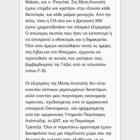
Mobutu, και ο Pinochet. Στη Μέση Ανατολή
έχουν στηρίξει και κρατήσει στην εξουσία κάθε
δικτατορία, και κάθε μαϊμού μοναρχία. Από την
άλλη, τόσο η CIA όσο και η βρετανική MI6
έχουν χρηματοδοτήσει τον ισλαμικό εξτρεμισμό.
Ο απώτερος σκοπός τους ήταν να καταπνιγεί ή
να αποτραπεί ο εθνικισμός και η δημοκρατία.
Όλοι όσοι άμαχοι σκοτώθηκαν αυτές τις ημέρες
στη Λιβύη και στο Μπαχρέιν, έρχονται να
προστεθούν σε αυτούς που γεύτηκαν τους
βομβαρδισμούς της Γάζας από τα τελευταίου
τύπου F-16.
Οι εξεγέρσεις της Μέσης Ανατολής δεν είναι
εναντίον κάποιων μεμονωμένων δικτατόρων,
αλλά εναντίον μιας παγκόσμιας οικονομικής
τυραννίας, σχεδιασμένης από το αμερικανικό
υπουργείο Οικονομικών, και εφαρμοσμένης
από την αμερικανική Υπηρεσία Παγκόσμιας
Ανάπτυξης, το ΔΝΤ, και τη Παγκόσμια
Τράπεζα. Όλοι οι παραπάνω οργανισμοί έχουν
διασφαλίσει πως μια πάμπλουτη χώρα σαν την
Αίγυπτο θα κυλιστεί στην εξαθλίωση, με το