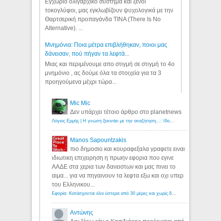
Εγχώριο ολιγαρχικό σύστημα και ξένοι
τοκογλύφοι, μας εγκλωβίζουν ψυχολογικά με την
Θαρτσερική προπαγάνδα TINA (There Is No
Alternative). ...
Μνημόνια: Ποια μέτρα επιβλήθηκαν, ποιοι μας
δάνεισαν, πού πήγαν τα λεφτά...
Μιας και περιμένουμε απο στιγμή σε στιγμή το 4ο
μνημόνιο , ας δούμε όλα τα στοιχεία για τα 3
προηγούμενα μέχρι τώρα...
Mic Mic
Δεν υπάρχει τέτοιο άρθρο στο planetnews
Λόγιος Ερμής | Η γνώση ξεκινάει με την αναζήτηση...: Ιδού οι 18 που χρωστούν 11 δις ευρώ!
Manos Sapountzakis
πιο δημοσιο και κουραφεξαλα γραφετε ειναι
ιδιωτικη επιχειρηση η πρωην εφορια που εγινε
ΑΑΔΕ στα χερια των δανειστων και μας πινει το
αιμα... για να πηγαινουν τα λεφτα εξω και οχι υπερ
του Ελληνικου...
Εφορία: Κατάσχονται όλα ύστερα από 30 μέρες και χωρίς δικαστικές αποφάσεις - Λόγιος Ερμής
Αντώνης