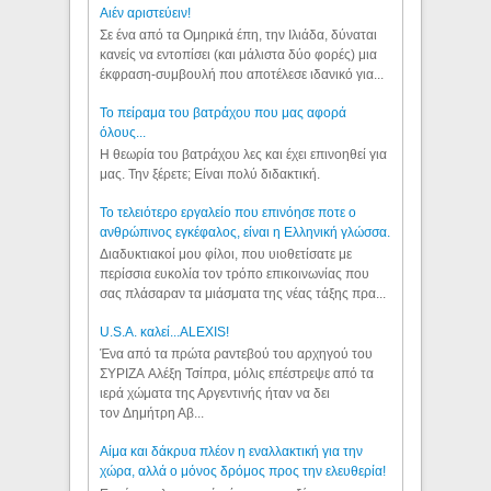
Aιέν αριστεύειν!
Σε ένα από τα Ομηρικά έπη, την Ιλιάδα, δύναται
κανείς να εντοπίσει (και μάλιστα δύο φορές) μια
έκφραση-συμβουλή που αποτέλεσε ιδανικό για...
Το πείραμα του βατράχου που μας αφορά
όλους...
Η θεωρία του βατράχου λες και έχει επινοηθεί για
μας. Την ξέρετε; Είναι πολύ διδακτική.
Το τελειότερο εργαλείο που επινόησε ποτε ο
ανθρώπινος εγκέφαλος, είναι η Ελληνική γλώσσα.
Διαδυκτιακοί μου φίλοι, που υιοθετίσατε με
περίσσια ευκολία τον τρόπο επικοινωνίας που
σας πλάσαραν τα μιάσματα της νέας τάξης πρα...
U.S.A. καλεί...ALEXIS!
Ένα από τα πρώτα ραντεβού του αρχηγού του
ΣΥΡΙΖΑ Αλέξη Τσίπρα, μόλις επέστρεψε από τα
ιερά χώματα της Αργεντινής ήταν να δει
τον Δημήτρη Αβ...
Αίμα και δάκρυα πλέον η εναλλακτική για την
χώρα, αλλά ο μόνος δρόμος προς την ελευθερία!