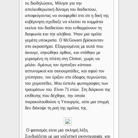
τις διαδηλώσεις. Μίλησε για την
απελευθερωτική δύναμη του διαδικτύου,
αποφεύγοντας να αναφερθεί στο ότι η δική της
κυβέρνηση σχεδίαζε να κλείσει τα κομμάτια
εκείνα του διαδικτύου που ενθαρρύνουν τη
διαφωνία και την αλήθεια. Ήταν μια ομιλία
γεμάτη υποκρισία. Ο McGovern βρίσκονταν
στο ακροατήριο. Εξοργισμένος με αυτά που
άκουγε, σηκώθηκε όρθιος, και στάθηκε με
γυρισμένη τη πλάτη στη Clinton, χωρίς να
μιλάει. Αμέσως τον άρπαξαν κάποιοι
αστυνομικοί και σεκιουριτάδες, και αφού τον
χτύπησαν, τον έριξαν στο έδαφος περνώντας
του χειροπέδες. Μου έστειλε φωτογραφίες των
τραυμάτων του. Είναι 71 ετών. Στη διάρκεια της
επίθεσης που δέχθηκε, την οποία
παρακολουθούσε η Υπουργός, ούτε μια στιγμή
δεν διέκοψε τη ροή της ομιλίας της.
Ο φασισμός είναι μια σκληρή λέξη.
Συνδυάζεται με μια ναζιστική εικονογραφία, και