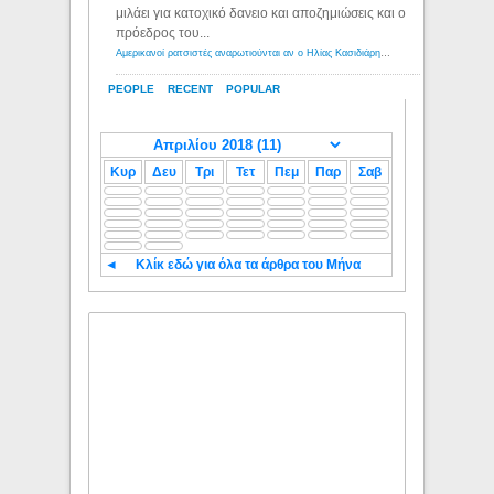
μιλάει για κατοχικό δανειο και αποζημιώσεις και ο
πρόεδρος του...
Αμερικανοί ρατσιστές αναρωτιούνται αν ο Ηλίας Κασιδιάρης ανήκει στη λευκή φυλή... - Λόγιος Ερμής
PEOPLE
RECENT
POPULAR
Κυρ
Δευ
Τρι
Τετ
Πεμ
Παρ
Σαβ
◄
Κλίκ εδώ για όλα τα άρθρα του Μήνα