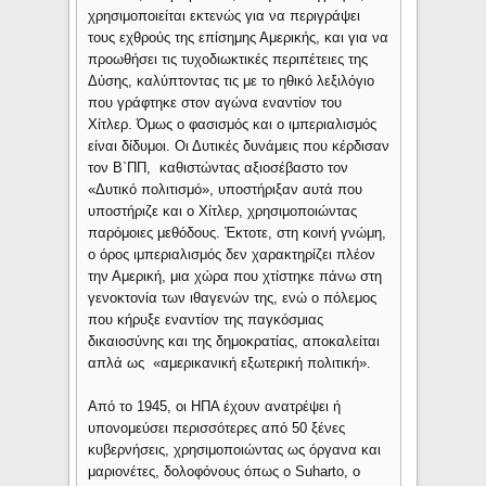
χρησιμοποιείται εκτενώς για να περιγράψει
τους εχθρούς της επίσημης Αμερικής, και για να
προωθήσει τις τυχοδιωκτικές περιπέτειες της
Δύσης, καλύπτοντας τις με το ηθικό λεξιλόγιο
που γράφτηκε στον αγώνα εναντίον του
Χίτλερ. Όμως ο φασισμός και ο ιμπεριαλισμός
είναι δίδυμοι. Οι Δυτικές δυνάμεις που κέρδισαν
τον Β`ΠΠ, καθιστώντας αξιοσέβαστο τον
«Δυτικό πολιτισμό», υποστήριξαν αυτά που
υποστήριζε και ο Χίτλερ, χρησιμοποιώντας
παρόμοιες μεθόδους. Έκτοτε, στη κοινή γνώμη,
ο όρος ιμπεριαλισμός δεν χαρακτηρίζει πλέον
την Αμερική, μια χώρα που χτίστηκε πάνω στη
γενοκτονία των ιθαγενών της, ενώ ο πόλεμος
που κήρυξε εναντίον της παγκόσμιας
δικαιοσύνης και της δημοκρατίας, αποκαλείται
απλά ως «αμερικανική εξωτερική πολιτική».
Από το 1945, οι ΗΠΑ έχουν ανατρέψει ή
υπονομεύσει περισσότερες από 50 ξένες
κυβερνήσεις, χρησιμοποιώντας ως όργανα και
μαριονέτες, δολοφόνους όπως ο Suharto, ο