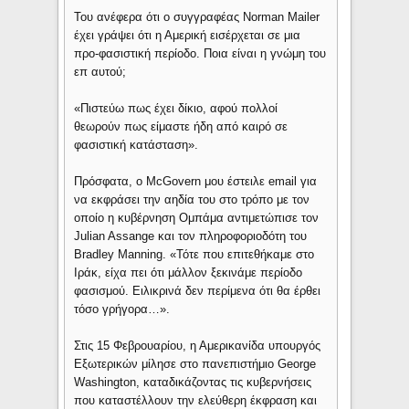
Του ανέφερα ότι ο συγγραφέας Norman Mailer
έχει γράψει ότι η Αμερική εισέρχεται σε μια
προ-φασιστική περίοδο. Ποια είναι η γνώμη του
επ αυτού;
«Πιστεύω πως έχει δίκιο, αφού πολλοί
θεωρούν πως είμαστε ήδη από καιρό σε
φασιστική κατάσταση».
Πρόσφατα, ο McGovern μου έστειλε email για
να εκφράσει την αηδία του στο τρόπο με τον
οποίο η κυβέρνηση Ομπάμα αντιμετώπισε τον
Julian Assange και τον πληροφοριοδότη του
Bradley Manning. «Τότε που επιτεθήκαμε στο
Ιράκ, είχα πει ότι μάλλον ξεκινάμε περίοδο
φασισμού. Ειλικρινά δεν περίμενα ότι θα έρθει
τόσο γρήγορα…».
Στις 15 Φεβρουαρίου, η Αμερικανίδα υπουργός
Εξωτερικών μίλησε στο πανεπιστήμιο George
Washington, καταδικάζοντας τις κυβερνήσεις
που καταστέλλουν την ελεύθερη έκφραση και