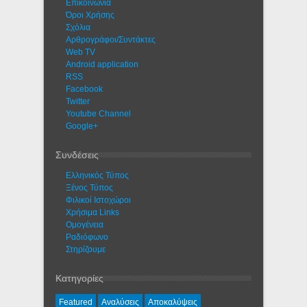
Eπικοινωνία
Όροι Χρήσης
Σχόλια
Αρθρογράφοι/Συντάκτες
Web TV
Android application
RSS
Facebook
Twitter
Youtube Channel
Google+
Συνδέσεις
Ελληνικός Τύπος
Ξένος Τύπος
Φιλικοί Ιστοχώροι
Χρήσιμα Links
Ομογένεια
Ραδιόφωνο
Στηρίζουμε
Κατηγορίες
Featured
Αναλύσεις
Αποκαλύψεις