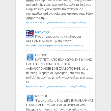
Δεν ξέρω εάν ο Κασιδιάρης προέρχεται από
πρόσμιξη διαφορετικών φυλών, αλλά τα δικά σου
ελληνικά είναι για κλάματα. Κοίτα να μάθεις
στοιχειωδώς ορθογραφία...τουλάχιστον όταν θέτεις
ζήτημα για την...
Αμερικανοί ρατσιστές αναρωτιούνται αν ο Ηλίας Κασιδιάρης ανήκει στη λευκή φυλή... - Λόγιος Ερμής
Νικολαος46
Πως μπορουμε να το κατεβασουμε
ΔΩΡΕΑΝ!!!! Αν ειναι Εφικτο Αυτο?
Ένα βιβλίο που πολεμήθηκε γιατί ξυπνούσε συνειδήσεις... - Λόγιος Ερμής | Η γνώση ξεκινάει με την αναζήτηση...
ΓΕΓΟΝΟΣ
ΚΑΤΑΓΕΤΑΙ ΑΠΟ ΕΝΑ ΧΩΡΙΟ ΤΗΣ ΜΑΝΗΣ.
ΟΛΗ Η ΠΕΛΟΠΟΝΗΣΟ ΠΡΩΤΟΥ
ΑΛΒΑΝΟΠΟΙΗΘΕΙ ΕΙΧΕ ΣΛΑΒΟΠΟΙΗΘΕΙ ούτε
πίθηκος θα έμενε καθαρόαιμος μετα απο την
εισβολή αυτών των μη ελληνικών φυλων εκεί κατω.
Οι...
Αμερικανοί ρατσιστές αναρωτιούνται αν ο Ηλίας Κασιδιάρης ανήκει στη λευκή φυλή... - Λόγιος Ερμής
ΜΑΚΔΟΣ
Έχουν απόλυτο δίκιο ΔΕΝ ΕΙΝΑΙ ΕΛΛΗΝΑΣ
Ο ΚΑΣΙΔΙΑΡΗΣ αν και θέλει να νιώθει και δεν
δέχομαι ενα πνευματικό τέκνο του χιτλερ να να