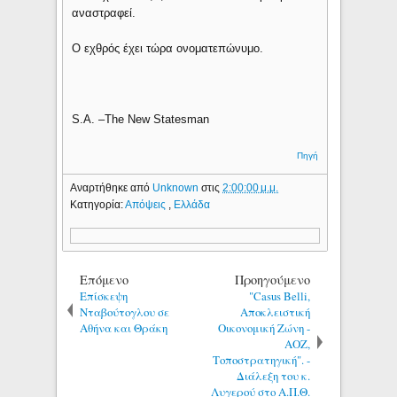
αναστραφεί.
Ο εχθρός έχει τώρα ονοματεπώνυμο.
S.A. –The New Statesman
Πηγή
Αναρτήθηκε από
Unknown
στις
2:00:00 μ.μ.
Κατηγορία:
Απόψεις
,
Ελλάδα
Επόμενο
Προηγούμενο
Επίσκεψη
"Casus Belli,
Νταβούτογλου σε
Aποκλειστική
Αθήνα και Θράκη
Οικονομική Ζώνη -
ΑΟΖ,
Τοποστρατηγική". -
Διάλεξη του κ.
Λυγερού στο Α.Π.Θ.