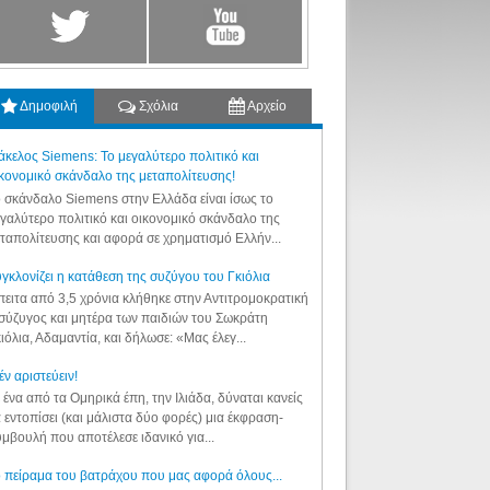
Δημοφιλή
Σχόλια
Αρχείο
κελος Siemens: Το μεγαλύτερο πολιτικό και
κονομικό σκάνδαλο της μεταπολίτευσης!
 σκάνδαλο Siemens στην Ελλάδα είναι ίσως το
γαλύτερο πολιτικό και οικονομικό σκάνδαλο της
ταπολίτευσης και αφορά σε χρηματισμό Ελλήν...
γκλονίζει η κατάθεση της συζύγου του Γκιόλια
ειτα από 3,5 χρόνια κλήθηκε στην Αντιτρομοκρατική
σύζυγος και μητέρα των παιδιών του Σωκράτη
ιόλια, Αδαμαντία, και δήλωσε: «Μας έλεγ...
έν αριστεύειν!
 ένα από τα Ομηρικά έπη, την Ιλιάδα, δύναται κανείς
 εντοπίσει (και μάλιστα δύο φορές) μια έκφραση-
μβουλή που αποτέλεσε ιδανικό για...
 πείραμα του βατράχου που μας αφορά όλους...