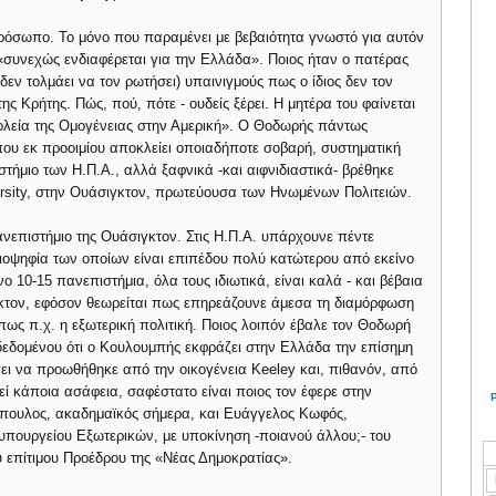
ρόσωπο. Το μόνο που παραμένει με βεβαιότητα γνωστό για αυτόν
 «συνεχώς ενδιαφέρεται για την Ελλάδα». Ποιος ήταν ο πατέρας
δεν τολμάει να τον ρωτήσει) υπαινιγμούς πως ο ίδιος δεν τον
της Κρήτης. Πώς, πού, πότε - ουδείς ξέρει. Η μητέρα του φαίνεται
λεία της Ομογένειας στην Αμερική». Ο Θοδωρής πάντως
που εκ προοιμίου αποκλείει οποιαδήποτε σοβαρή, συστηματική
τήμιο των Η.Π.Α., αλλά ξαφνικά -και αιφνιδιαστικά- βρέθηκε
rsity, στην Ουάσιγκτον, πρωτεύουσα των Ηνωμένων Πολιτειών.
ανεπιστήμιο της Ουάσιγκτον. Στις Η.Π.Α. υπάρχουνε πέντε
λειοψηφία των οποίων είναι επιπέδου πολύ κατώτερου από εκείνο
ο 10-15 πανεπιστήμια, όλα τους ιδιωτικά, είναι καλά - και βέβαια
γκτον, εφόσον θεωρείται πως επηρεάζουνε άμεσα τη διαμόρφωση
 όπως π.χ. η εξωτερική πολιτική. Ποιος λοιπόν έβαλε τον Θοδωρή
δεδομένου ότι ο Κουλουμπής εκφράζει στην Ελλάδα την επίσημη
ι να προωθήθηκε από την οικογένεια Keeley και, πιθανόν, από
τεί κάποια ασάφεια, σαφέστατο είναι ποιος τον έφερε στην
πουλος, ακαδημαϊκός σήμερα, και Ευάγγελος Κωφός,
πουργείου Εξωτερικών, με υποκίνηση -ποιανού άλλου;- του
υ επίτιμου Προέδρου της «Νέας Δημοκρατίας».