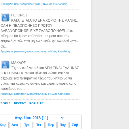
Ένα βιβλίο που πολεμήθηκε γιατί ξυπνούσε συνειδήσεις... - Λόγιος Ερμής | Η γνώση ξεκινάει με την αναζήτηση...
ΓΕΓΟΝΟΣ
ΚΑΤΑΓΕΤΑΙ ΑΠΟ ΕΝΑ ΧΩΡΙΟ ΤΗΣ ΜΑΝΗΣ.
ΟΛΗ Η ΠΕΛΟΠΟΝΗΣΟ ΠΡΩΤΟΥ
ΑΛΒΑΝΟΠΟΙΗΘΕΙ ΕΙΧΕ ΣΛΑΒΟΠΟΙΗΘΕΙ ούτε
πίθηκος θα έμενε καθαρόαιμος μετα απο την
εισβολή αυτών των μη ελληνικών φυλων εκεί κατω.
Οι...
Αμερικανοί ρατσιστές αναρωτιούνται αν ο Ηλίας Κασιδιάρης ανήκει στη λευκή φυλή... - Λόγιος Ερμής
·
8 yea
ΜΑΚΔΟΣ
Έχουν απόλυτο δίκιο ΔΕΝ ΕΙΝΑΙ ΕΛΛΗΝΑΣ
Ο ΚΑΣΙΔΙΑΡΗΣ αν και θέλει να νιώθει και δεν
δέχομαι ενα πνευματικό τέκνο του χιτλερ να να
μιλάει για κατοχικό δανειο και αποζημιώσεις και ο
πρόεδρος του...
Αμερικανοί ρατσιστές αναρωτιούνται αν ο Ηλίας Κασιδιάρης ανήκει στη λευκή φυλή... - Λόγιος Ερμής
·
8 yea
PEOPLE
RECENT
POPULAR
Κυρ
Δευ
Τρι
Τετ
Πεμ
Παρ
Σαβ