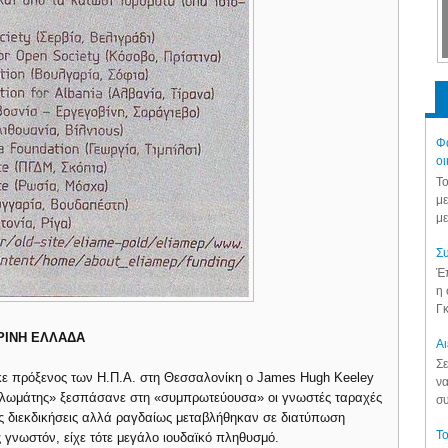
Φά
οι
Το
με
με
Συ
Έπ
η 
Γκ
ΡΙΝΗ ΕΛΛΑΔΑ
Aι
Σε
θηκε πρόξενος των Η.Π.Α. στη Θεσσαλονίκη ο James Hugh Keeley
να
διπλωμάτης» ξεσπάσανε στη «συμπρωτεύουσα» οι γνωστές ταραχές
συ
ές διεκδικήσεις αλλά ραγδαίως μεταβλήθηκαν σε διατύπωση
Το
 γνωστόν, είχε τότε μεγάλο ιουδαϊκό πληθυσμό.