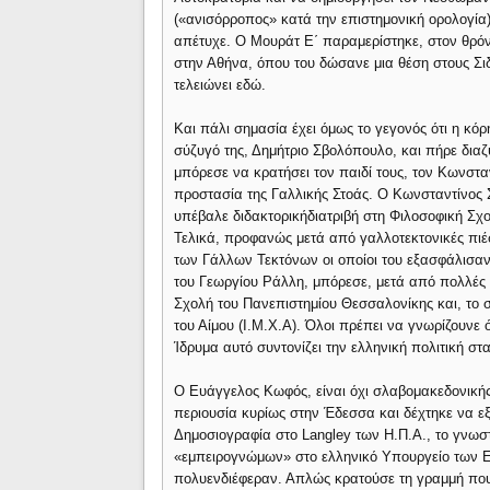
(«ανισόρροπος» κατά την επιστημονική ορολογία
απέτυχε. Ο Μουράτ Ε΄ παραμερίστηκε, στον θρόν
στην Αθήνα, όπου του δώσανε μια θέση στους Σι
τελειώνει εδώ.
Και πάλι σημασία έχει όμως το γεγονός ότι η κό
σύζυγό της, Δημήτριο Σβολόπουλο, και πήρε διαζύ
μπόρεσε να κρατήσει τον παιδί τους, τον Κωνστ
προστασία της Γαλλικής Στοάς. Ο Κωνσταντίνος 
υπέβαλε διδακτορικήδιατριβή στη Φιλοσοφική Σχ
Τελικά, προφανώς μετά από γαλλοτεκτονικές πιέσ
των Γάλλων Τεκτόνων οι οποίοι του εξασφάλισαν
του Γεωργίου Ράλλη, μπόρεσε, μετά από πολλές α
Σχολή του Πανεπιστημίου Θεσσαλονίκης και, το 
του Αίμου (Ι.Μ.Χ.Α). Όλοι πρέπει να γνωρίζουνε 
Ίδρυμα αυτό συντονίζει την ελληνική πολιτική στ
Ο Ευάγγελος Κωφός, είναι όχι σλαβομακεδονικής
περιουσία κυρίως στην Έδεσσα και δέχτηκε να εξ
Δημοσιογραφία στο Langley των Η.Π.Α., το γνωστ
«εμπειρογνώμων» στο ελληνικό Υπουργείο των Εξ
πολυενδιέφεραν. Απλώς κρατούσε τη γραμμή που 