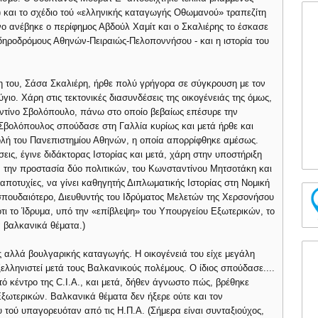
) και το σχέδιο τού «ελληνικής καταγωγής Οθωμανού» τραπεζίτη
ο ανέβηκε ο περίφημος Αβδούλ Χαμίτ και ο Σκαλιέρης το έσκασε
δηροδρόμους Αθηνών-Πειραιώς-Πελοποννήσου - και η ιστορία του
ρη του, Σάσα Σκαλιέρη, ήρθε πολύ γρήγορα σε σύγκρουση με τον
γιο. Χάρη στις τεκτονικές διασυνδέσεις της οικογένειάς της όμως,
αντίνο Σβολόπουλο, πάνω στο οποίο βεβαίως επέσυρε την
Σβολόπουλος σπούδασε στη Γαλλία κυρίως και μετά ήρθε και
ολή του Πανεπιστημίου Αθηνών, η οποία απορρίφθηκε αμέσως.
εις, έγινε διδάκτορας Ιστορίας και μετά, χάρη στην υποστήριξη
 την προστασία δύο πολιτικών, του Κωνσταντίνου Μητσοτάκη και
ποτυχίες, να γίνει καθηγητής Διπλωματικής Ιστορίας στη Νομική
σπουδαιότερο, Διευθυντής του Ιδρύματος Μελετών της Χερσονήσου
ότι το Ίδρυμα, υπό την «επίβλεψη» του Υπουργείου Εξωτερικών, το
α βαλκανικά θέματα.)
 αλλά βουλγαρικής καταγωγής. Η οικογένειά του είχε μεγάλη
ελληνιστεί μετά τους Βαλκανικούς πολέμους. Ο ίδιος σπούδασε....
ό κέντρο της C.I.A., και μετά, δήθεν άγνωστο πώς, βρέθηκε
ωτερικών. Βαλκανικά θέματα δεν ήξερε ούτε και τον
τού υπαγορευόταν από τις Η.Π.Α. (Σήμερα είναι συνταξιούχος,