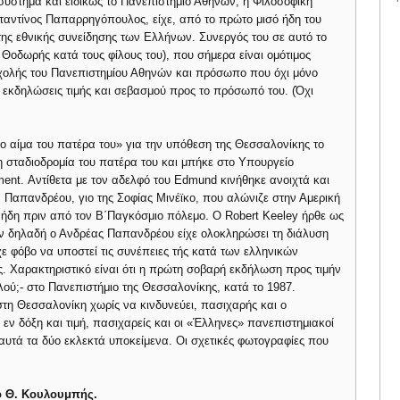
σύστημα και ειδικώς το Πανεπιστήμιο Αθηνών, η Φιλοσοφική
ταντίνος Παπαρρηγόπουλος, είχε, από το πρώτο μισό ήδη του
της εθνικής συνείδησης των Ελλήνων. Συνεργός του σε αυτό το
Θοδωρής κατά τους φίλους του), που σήμερα είναι ομότιμος
Σχολής του Πανεπιστημίου Αθηνών και πρόσωπο που όχι μόνο
 εκδηλώσεις τιμής και σεβασμού προς το πρόσωπό του. (Όχι
 αίμα του πατέρα του» για την υπόθεση της Θεσσαλονίκης το
τη σταδιοδρομία του πατέρα του και μπήκε στο Υπουργείο
ent. Αντίθετα με τον αδελφό του Edmund κινήθηκε ανοιχτά και
α Παπανδρέου, γιο της Σοφίας Μινέϊκο, που αλώνιζε στην Αμερική
ά ήδη πριν από τον Β΄Παγκόσμιο πόλεμο. Ο Robert Keeley ήρθε ως
αν δηλαδή ο Ανδρέας Παπανδρέου είχε ολοκληρώσει τη διάλυση
χε φόβο να υποστεί τις συνέπειες τής κατά των ελληνικών
. Χαρακτηριστικό είναι ότι η πρώτη σοβαρή εκδήλωση προς τιμήν
ύ;- στο Πανεπιστήμιο της Θεσσαλονίκης, κατά το 1987.
τη Θεσσαλονίκη χωρίς να κινδυνεύει, πασιχαρής και ο
εν δόξη και τιμή, πασιχαρείς και οι «Έλληνες» πανεπιστημιακοί
 αυτά τα δύο εκλεκτά υποκείμενα. Οι σχετικές φωτογραφίες που
ο Θ. Κουλουμπής.