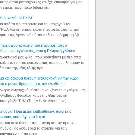
θεωρία του βατράχου λες και έχει επινοηθεί για μας.
ν ξέρετε; Είναι πολύ διδακτική.
S.A. καλεί...ALEXIS!
α από τα πρώτα ραντεβού του αρχηγού του
ΡΙΖΑ Αλέξη Τσίπρα, μόλις επέστρεψε από τα ιερά
ματα της Αργεντινής ήταν να δει τον Δημήτρη Αβ...
 τελειότερο εργαλείο που επινόησε ποτε ο
θρώπινος εγκέφαλος, είναι η Ελληνική γλώσσα.
αδυκτιακοί μου φίλοι, που υιοθετίσατε με περίσσια
κολία τον τρόπο επικοινωνίας που σας πλάσαραν τα
άσματα της νέας τάξης πρα...
μα και δάκρυα πλέον η εναλλακτική για την χώρα,
λά ο μόνος δρόμος προς την ελευθερία!
χώριο ολιγαρχικό σύστημα και ξένοι τοκογλύφοι, μας
κλωβίζουν ψυχολογικά με την Θαρτσερική
οπαγάνδα TINA (There Is No Alternative). ...
ημόνια: Ποια μέτρα επιβλήθηκαν, ποιοι μας
νεισαν, πού πήγαν τα λεφτά...
ας και περιμένουμε απο στιγμή σε στιγμή το 4ο
ημόνιο , ας δούμε όλα τα στοιχεία για τα 3
οηγούμενα μέχρι τώρα...