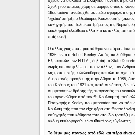
σχέδιο να διαλύσει το Ελληνικό Πανεπιστημιακό 
Σχολή του οποίου, χάρη σε μορφές όπως ο Κωνσ
19ου αιώνα, αναδειχθεί σε πεδίο σφυρηλάτησης 
'σχέδιο' υπήρξε ο Θεόδωρος Κουλουμπής (σκέτος 
καθηγητής του Πολιτικού Τμήματος της Νομικής 
κυκλοφορεί ελεύθερο αλλά και κατακλύζεται από
παίζουμε!)
Ο άλλος γιος που προσπάθησε να πάρει πίσω «το
1936, είναι ο Robert Keeley. Αυτός ακολούθησε 
Εξωτερικών των Η.Π.Α., δηλαδή το State Departm
νωρίς έπιασε φιλίες με -ποιον άλλον;- τον Ανδρέ
ως τροτσκιστής, φιλελεύθερος και όλα τα σχετικ
Αμερικανός πρεσβευτής στην Αθήνα το 1985, ότ
του Κράτους του 1821 και, κατά συνέπεια, δεν εί
συμφερόντων δράσης τής οικογένειάς του γενικώς
του οργανώθηκε από τον Θ. Κουλουμπή -πού αλλο
Πασιχαρής ο Keeley που μπορούσε πια να πάει σ
Κουλουμπής που τον είχε φέρει στη Θεσσαλονίκη 
καθηγητές που κάθησαν τότε στο ίδιο τραπέζι με
ακόμη κυκλοφορούν είναι ιδιαιτέρως εύγλωττες.
Το θέμα μας πάντως από εδώ και πέρα είναι 