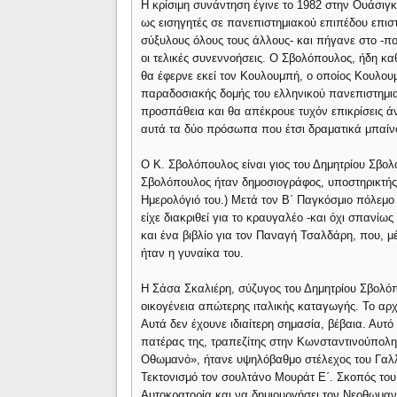
Η κρίσιμη συνάντηση έγινε το 1982 στην Ουάσιγ
ως εισηγητές σε πανεπιστημιακού επιπέδου επισ
σύξυλους όλους τους άλλους- και πήγανε στο -πο
οι τελικές συνεννοήσεις. Ο Σβολόπουλος, ήδη κ
θα έφερνε εκεί τον Κουλουμπή, ο οποίος Κουλου
παραδοσιακής δομής του ελληνικού πανεπιστημι
προσπάθεια και θα απέκρουε τυχόν επικρίσεις άν
αυτά τα δύο πρόσωπα που έτσι δραματικά μπαίνο
Ο Κ. Σβολόπουλος είναι γιος του Δημητρίου Σβο
Σβολόπουλος ήταν δημοσιογράφος, υποστηρικτής
Ημερολόγιό του.) Μετά τον Β΄ Παγκόσμιο πόλεμο έ
είχε διακριθεί για το κραυγαλέο -και όχι σπανίω
και ένα βιβλίο για τον Παναγή Τσαλδάρη, που, μ
ήταν η γυναίκα του.
Η Σάσα Σκαλιέρη, σύζυγος του Δημητρίου Σβολό
οικογένεια απώτερης ιταλικής καταγωγής. Το αρχ
Αυτά δεν έχουνε ιδιαίτερη σημασία, βέβαια. Αυτό
πατέρας της, τραπεζίτης στην Κωνσταντινούπολη
Οθωμανό», ήτανε υψηλόβαθμο στέλεχος του Γαλλι
Τεκτονισμό τον σουλτάνο Μουράτ Ε΄. Σκοπός του
Αυτοκρατορία και να δημιουργήσει τον Νεοθωμαν