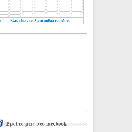
◄
Κλίκ εδώ για όλα τα άρθρα του Μήνα
Βρείτε μας στο facebook