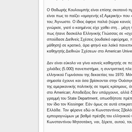
Ο Θοδωρής Κουλουμπής είναι επίσης σκοτεινό π
είναι πως το παίζει «ομογενής εξ Αμερικής» που
του; Άγνωστο. Ο ίδιος άφηνε παλιά (τώρα κανείς 
γνώρισε, γιατί ο καημένος είχε χαθει στη... μάχη 
πως ήτανε δασκάλα Ελληνικής Γλώσσας σε «σχο
σπούδασε Διεθνείς Σχέσεις (ιουδαϊκό εφεύρημα, 
μάθηση) σε κρατικό, άρα φτηνό και λαϊκό πανεπισ
καθηγητής Διεθνών Σχέσεων στο American Unive
Δεν είναι εύκολο να γίνει κανείς καθηγητής σε π
χιλιάδες (5.000) πανεπιστήμια, η συντριπτική π
ελληνικού Γυμνάσιου της δεκαετίας του 1970. Μόν
σημασία έχουνε και όσα βρίσκονται στην Ουάσι
της αμερικανικής πολιτικής σε τομείς κρίσιμους,
στο American; Αποδείξεις δεν υπάρχουνε, αλλά 
γραμμή του State Department, οπωσδήποτε πρέπε
τον ίδιο τον Kissinger. Εάν όμως σε αυτά επικρα
Ελλάδα. Τον φέρανε εδώ οι Κωνσταντίνος Σβολό
εμπειρογνώμων με βαθμό πρέσβη του ελληνικού υ
Κωνσταντίνου Μητσοτάκη, ναι, ξέρετε, αυτού, το