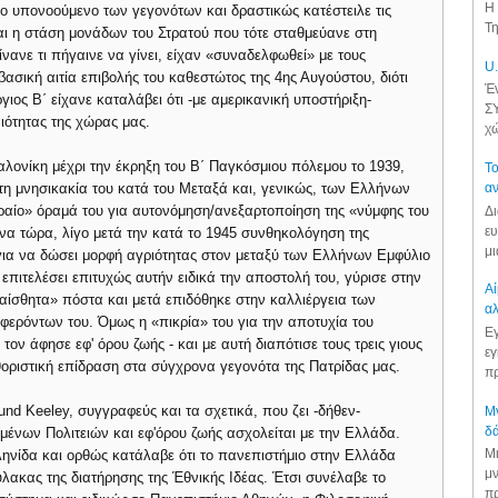
Η 
ο υπονοούμενο των γεγονότων και δραστικώς κατέστειλε τις
Τη
αι η στάση μονάδων του Στρατού που τότε σταθμεύανε στη
νανε τι πήγαινε να γίνει, είχαν «συναδελφωθεί» με τους
U.
ασική αιτία επιβολής του καθεστώτος της 4ης Αυγούστου, διότι
Έν
ιος Β΄ είχανε καταλάβει ότι -με αμερικανική υποστήριξη-
ΣΥ
ιότητας της χώρας μας.
χώ
λονίκη μέχρι την έκρηξη του Β΄ Παγκόσμιου πόλεμου το 1939,
Το
τη μνησικακία του κατά του Μεταξά και, γενικώς, των Ελλήνων
αν
ραίο» όραμά του για αυτονόμηση/ανεξαρτοποίηση της «νύμφης του
Δι
ευ
α τώρα, λίγο μετά την κατά το 1945 συνθηκολόγηση της
μι
για να δώσει μορφή αγριότητας στον μεταξύ των Ελλήνων Εμφύλιο
επιτελέσει επιτυχώς αυτήν ειδικά την αποστολή του, γύρισε στην
Αί
αίσθητα» πόστα και μετά επιδόθηκε στην καλλιέργεια των
αλ
φερόντων του. Όμως η «πικρία» του για την αποτυχία του
Εγ
ν άφησε εφ' όρου ζωής - και με αυτή διαπότισε τους τρεις γιους
εγ
θοριστική επίδραση στα σύγχρονα γεγονότα της Πατρίδας μας.
πρ
und Keeley, συγγραφεύς και τα σχετικά, που ζει -δήθεν-
Μν
δά
ένων Πολιτειών και εφ'όρου ζωής ασχολείται με την Ελλάδα.
Μι
ληνίδα και ορθώς κατάλαβε ότι το πανεπιστήμιο στην Ελλάδα
μν
φύλακας της διατήρησης της Έθνικής Ιδέας. Έτσι συνέλαβε το
πρ