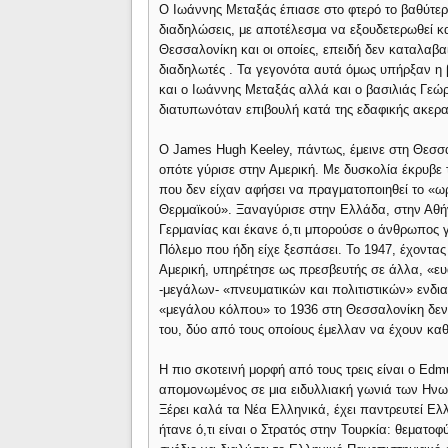
Ο Ιωάννης Μεταξάς έπιασε στο φτερό το βαθύτερ
διαδηλώσεις, με αποτέλεσμα να εξουδετερωθεί κ
Θεσσαλονίκη και οι οποίες, επειδή δεν καταλαβαί
διαδηλωτές . Τα γεγονότα αυτά όμως υπήρξαν η β
και ο Ιωάννης Μεταξάς αλλά και ο βασιλιάς Γεώργ
διατυπωνόταν επιβουλή κατά της εδαφικής ακερα
Ο James Hugh Keeley, πάντως, έμεινε στη Θεσσα
οπότε γύρισε στην Αμερική. Με δυσκολία έκρυβε 
που δεν είχαν αφήσει να πραγματοποιηθεί το «ω
Θερμαϊκού». Ξαναγύρισε στην Ελλάδα, στην Αθήν
Γερμανίας και έκανε ό,τι μπορούσε ο άνθρωπος 
Πόλεμο που ήδη είχε ξεσπάσει. Το 1947, έχοντας 
Αμερική, υπηρέτησε ως πρεσβευτής σε άλλα, «ευ
-μεγάλων- «πνευματικών και πολιτιστικών» ενδια
«μεγάλου κόλπου» το 1936 στη Θεσσαλονίκη δεν το
του, δύο από τους οποίους έμελλαν να έχουν κα
Η πιο σκοτεινή μορφή από τους τρεις είναι ο Edm
απομονωμένος σε μια ειδυλλιακή γωνιά των Ηνωμ
Ξέρει καλά τα Νέα Ελληνικά, έχει παντρευτεί Ελ
ήτανε ό,τι είναι ο Στρατός στην Τουρκία: θεματο