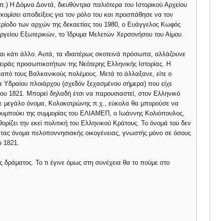
λπ.) Η Δόμνα Δοντά, διευθύντρια παλιότερα του Ιστορικού Αρχείου
ομίσει αποδείξεις για τον ρόλο του και προσπάθησε να τον
ερίοδο των αρχών της δεκαετίας του 1980, ο Ευάγγελος Κωφός
ργείου Εξωτερικών, το Ίδρυμα Μελετών Χερσονήσου του Αίμου.
ι κάτι άλλο. Αυτά, τα ιδιαιτέρως σκοτεινά πρόσωπα, αλλάζουνε
σειράς προσωπικοτήτων της Νεότερης Ελληνικής Ιστορίας. Η
 από τους Βαλκανικούς πολέμους. Μετά το άλλαξανε, είτε ο
α Υδραίου πλοιάρχου (σχεδόν ξεχασμένου σήμερα) που είχε
του 1821. Μπορεί δηλαδή έτσι να παρουσιαστεί, στον Ελληνικό
ζε μεγάλο όνομα, Κολοκοτρώνης π.χ., εύκολα θα μπορούσε να
πουμπούκι της συμμορίας του ΕΛΙΑΜΕΠ, ο Ιωάννης Κολιόπουλος,
ρίζει την εκεί πολιτική του Ελληνικού Κράτους. Το όνομά του δεν
ντας όνομα πελοποννησιακής οικογένειας, γνωστής μόνο σε όσους
υ 1821.
ας δράματος. Το τι έγινε όμως στη συνέχεια θα το πούμε στο