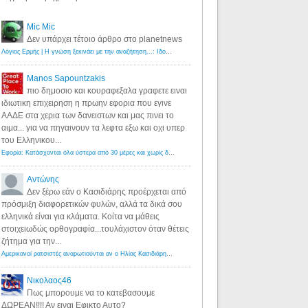
Mic Mic
Δεν υπάρχει τέτοιο άρθρο στο planetnews
Λόγιος Ερμής | Η γνώση ξεκινάει με την αναζήτηση...: Ιδού οι 18 που χρωστούν 11 δις ευρώ!
·
6 years ago
Manos Sapountzakis
πιο δημοσιο και κουραφεξαλα γραφετε ειναι
ιδιωτικη επιχειρηση η πρωην εφορια που εγινε
ΑΑΔΕ στα χερια των δανειστων και μας πινει το
αιμα... για να πηγαινουν τα λεφτα εξω και οχι υπερ
του Ελληνικου...
Εφορία: Κατάσχονται όλα ύστερα από 30 μέρες και χωρίς δικαστικές αποφάσεις - Λόγιος Ερμής
·
6 years ag
Αντώνης
Δεν ξέρω εάν ο Κασιδιάρης προέρχεται από
πρόσμιξη διαφορετικών φυλών, αλλά τα δικά σου
ελληνικά είναι για κλάματα. Κοίτα να μάθεις
στοιχειωδώς ορθογραφία...τουλάχιστον όταν θέτεις
ζήτημα για την...
Αμερικανοί ρατσιστές αναρωτιούνται αν ο Ηλίας Κασιδιάρης ανήκει στη λευκή φυλή... - Λόγιος Ερμής
·
7 yea
Νικολαος46
Πως μπορουμε να το κατεβασουμε
ΔΩΡΕΑΝ!!!! Αν ειναι Εφικτο Αυτο?