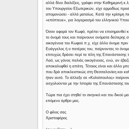
αλλά δίνει διαλέξεις, γράφει στην Καθημερινή κ.
του Υπουργείου Εξωτερικών, είχε αρμοδίως προσκ
απομονώσει - αλλά ματαίως. Κατά την κρίσιμη π
«επόπτευε», για λογαριασμό του ελληνικού Υπου
Όσον αφορά τον Κωφό, πρέπει να επισημανθεί κα
το όνομά τους και παίρνουνε ονόματα δεύτερης 
οικογένεια του Κωφού π.χ. είχε άλλο όνομα πριν
Ευάγγελος ή ο πατέρας του, παίρνοντας το όνομ
επιτυχώς δράσει περί τα τέλη της Επανάστασης 
Λαό, ως γόνος παλιάς οικογένειας, ενώ, αν έβα
αποκαλυφθεί η απάτη. Τέτοιος είναι και άλλο μ
που δρά αποκλειστικώς στη Θεσσαλονίκη και καθο
ήταν αυτό. Το άλλαξε σε «Κολιόπουλος» παίρνο
ασχολούνται με την Ιστορία της Επανάστασης το
Τώρα πια έχει στηθεί το σκηνικό και του δικού μ
επόμενο άρθρο μας.
Ο φίλος σας
Χριστοφόρος