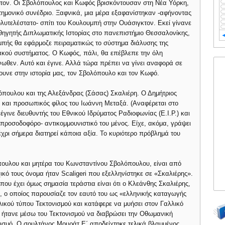
κτον. Οι Σβολόπουλος και Κωφός βρισκόντουσαν στη Νέα Υόρκη,
τημονικό συνέδριο. Ξαφνικά, μια μέρα εξαφανίστηκαν -αφήνοντας
λυτελέστατο- σπίτι του Κουλουμπή στην Ουάσιγκτον. Εκεί γίνανε
αθηγητής Διπλωματικής Ιστορίας στο πανεπιστήμιο Θεσσαλονίκης,
μπής θα εφάρμοζε πειραματικώς το σύστημα διάλυσης της
ακού συστήματος. Ο Κωφός, πάλι, θα επέβλεπε την όλη
ωθεν. Αυτό και έγινε. Αλλά τώρα πρέπει να γίνει αναφορά σε
υνε στην ιστορία μας, τον Σβολόπουλο και τον Κωφό.
λόπουλου και της Αλεξάνδρας (Σάσας) Σκαλιέρη. Ο Δημήτριος
 και προσωπικός φίλος του Ιωάννη Μεταξά. (Αναφέρεται στο
γινε διευθυντής του Εθνικού Ιδρύματος Ραδιοφωνίας (Ε.Ι.Ρ.) και
ς προσοδοφόρο- αντικομμουνιστικό του μένος. Είχε, ακόμα, γράψει
έχρι σήμερα διατηρεί κάποια αξία. Το κυριότερο πρόβλημά του
πουλου και μητέρα του Κωνσταντίνου Σβολόπουλου, είναι από
ικό τους όνομα ήταν Scaligeri που εξελληνίστηκε σε «Σκαλιέρης».
 που έχει όμως σημασία τεράστια είναι ότι ο Κλεάνθης Σκαλιέρης,
, ο οποίος παρουσίαζε τον εαυτό του ως «ελληνικής καταγωγής
κού τύπου Τεκτονισμού και κατάφερε να μυήσει στον Γαλλικό
 ήτανε μέσω του Τεκτονισμού να διαβρώσει την Οθωμανική
ισμό. Ο σουλτάνος Μουράτ Ε΄ αποδείχτηκε τελικά βλαμμένος