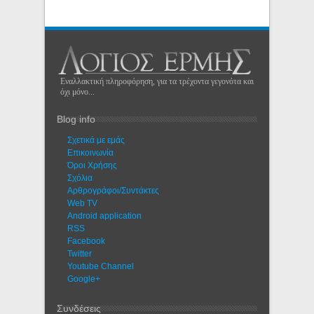
Εναλλακτική πληροφόρηση, για τα τρέχοντα γεγονότα και
όχι μόνο...
Blog info
Σχετικά με εμάς
Eπικοινωνία
Όροι Χρήσης
Σχόλια
Αρθρογράφοι/Συντάκτες
Web TV
Android application
RSS
Facebook
Twitter
Youtube Channel
Google+
Συνδέσεις