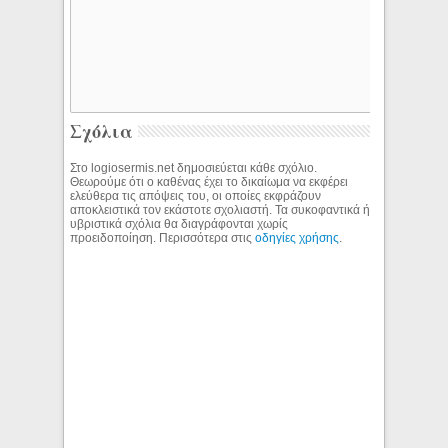
Σχόλια
Στο logiosermis.net δημοσιεύεται κάθε σχόλιο.
Θεωρούμε ότι ο καθένας έχει το δικαίωμα να εκφέρει
ελεύθερα τις απόψεις του, οι οποίες εκφράζουν
αποκλειστικά τον εκάστοτε σχολιαστή. Τα συκοφαντικά ή
υβριστικά σχόλια θα διαγράφονται χωρίς
προειδοποίηση. Περισσότερα στις
οδηγίες χρήσης
.