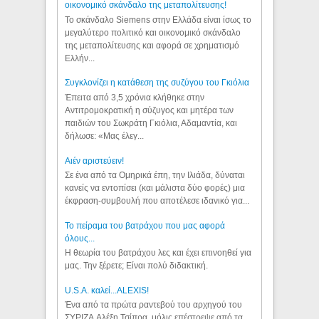
οικονομικό σκάνδαλο της μεταπολίτευσης!
Το σκάνδαλο Siemens στην Ελλάδα είναι ίσως το
μεγαλύτερο πολιτικό και οικονομικό σκάνδαλο
της μεταπολίτευσης και αφορά σε χρηματισμό
Ελλήν...
Συγκλονίζει η κατάθεση της συζύγου του Γκιόλια
Έπειτα από 3,5 χρόνια κλήθηκε στην
Αντιτρομοκρατική η σύζυγος και μητέρα των
παιδιών του Σωκράτη Γκιόλια, Αδαμαντία, και
δήλωσε: «Μας έλεγ...
Aιέν αριστεύειν!
Σε ένα από τα Ομηρικά έπη, την Ιλιάδα, δύναται
κανείς να εντοπίσει (και μάλιστα δύο φορές) μια
έκφραση-συμβουλή που αποτέλεσε ιδανικό για...
Το πείραμα του βατράχου που μας αφορά
όλους...
Η θεωρία του βατράχου λες και έχει επινοηθεί για
μας. Την ξέρετε; Είναι πολύ διδακτική.
U.S.A. καλεί...ALEXIS!
Ένα από τα πρώτα ραντεβού του αρχηγού του
ΣΥΡΙΖΑ Αλέξη Τσίπρα, μόλις επέστρεψε από τα