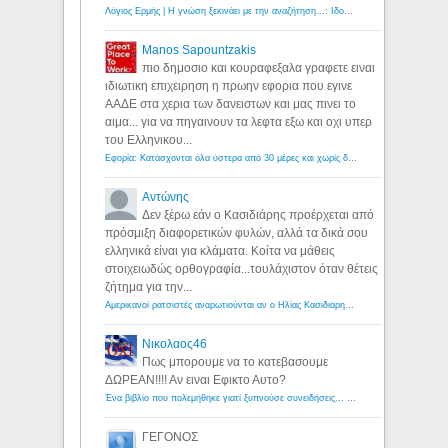
Λόγιος Ερμής | Η γνώση ξεκινάει με την αναζήτηση...: Ιδού οι 18 που χρωστούν 11 δις ευρώ!
Manos Sapountzakis
πιο δημοσιο και κουραφεξαλα γραφετε ειναι
ιδιωτικη επιχειρηση η πρωην εφορια που εγινε
ΑΑΔΕ στα χερια των δανειστων και μας πινει το
αιμα... για να πηγαινουν τα λεφτα εξω και οχι υπερ
του Ελληνικου...
Εφορία: Κατάσχονται όλα ύστερα από 30 μέρες και χωρίς δικαστικές αποφάσεις - Λόγιος Ερμής
Αντώνης
Δεν ξέρω εάν ο Κασιδιάρης προέρχεται από
πρόσμιξη διαφορετικών φυλών, αλλά τα δικά σου
ελληνικά είναι για κλάματα. Κοίτα να μάθεις
στοιχειωδώς ορθογραφία...τουλάχιστον όταν θέτεις
ζήτημα για την...
Αμερικανοί ρατσιστές αναρωτιούνται αν ο Ηλίας Κασιδιάρης ανήκει στη λευκή φυλή... - Λόγιος Ερμής
Νικολαος46
Πως μπορουμε να το κατεβασουμε
ΔΩΡΕΑΝ!!!! Αν ειναι Εφικτο Αυτο?
Ένα βιβλίο που πολεμήθηκε γιατί ξυπνούσε συνειδήσεις... - Λόγιος Ερμής | Η γνώση ξεκινάει με την αναζήτηση...
ΓΕΓΟΝΟΣ