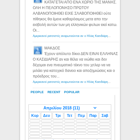
ΚΑΤΑΓΕΤΑΙ ΑΠΟ ΕΝΑ ΧΩΡΙΟ ΤΗΣ ΜΑΝΗΣ.
ΟΛΗ Η ΠΕΛΟΠΟΝΗΣΟ ΠΡΩΤΟΥ
ΑΛΒΑΝΟΠΟΙΗΘΕΙ ΕΙΧΕ ΣΛΑΒΟΠΟΙΗΘΕΙ ούτε
πίθηκος θα έμενε καθαρόαιμος μετα απο την
εισβολή αυτών των μη ελληνικών φυλων εκεί κατω.
Οι...
Αμερικανοί ρατσιστές αναρωτιούνται αν ο Ηλίας Κασιδιάρης ανήκει στη λευκή φυλή... - Λόγιος Ερμής
ΜΑΚΔΟΣ
Έχουν απόλυτο δίκιο ΔΕΝ ΕΙΝΑΙ ΕΛΛΗΝΑΣ
Ο ΚΑΣΙΔΙΑΡΗΣ αν και θέλει να νιώθει και δεν
δέχομαι ενα πνευματικό τέκνο του χιτλερ να να
μιλάει για κατοχικό δανειο και αποζημιώσεις και ο
πρόεδρος του...
Αμερικανοί ρατσιστές αναρωτιούνται αν ο Ηλίας Κασιδιάρης ανήκει στη λευκή φυλή... - Λόγιος Ερμής
PEOPLE
RECENT
POPULAR
Κυρ
Δευ
Τρι
Τετ
Πεμ
Παρ
Σαβ