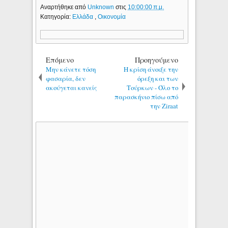
Αναρτήθηκε από
Unknown
στις
10:00:00 π.μ.
Κατηγορία:
Ελλάδα
,
Οικονομία
Επόμενο
Προηγούμενο
Μην κάνετε τόση
Η κρίση άνοιξε την
φασαρία, δεν
όρεξη και των
ακούγεται κανείς
Τούρκων - Όλο το
παρασκήνιο πίσω από
την Ziraat