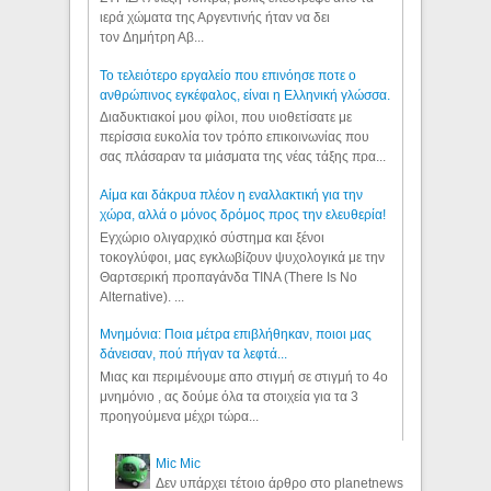
ιερά χώματα της Αργεντινής ήταν να δει
τον Δημήτρη Αβ...
Το τελειότερο εργαλείο που επινόησε ποτε ο
ανθρώπινος εγκέφαλος, είναι η Ελληνική γλώσσα.
Διαδυκτιακοί μου φίλοι, που υιοθετίσατε με
περίσσια ευκολία τον τρόπο επικοινωνίας που
σας πλάσαραν τα μιάσματα της νέας τάξης πρα...
Αίμα και δάκρυα πλέον η εναλλακτική για την
χώρα, αλλά ο μόνος δρόμος προς την ελευθερία!
Εγχώριο ολιγαρχικό σύστημα και ξένοι
τοκογλύφοι, μας εγκλωβίζουν ψυχολογικά με την
Θαρτσερική προπαγάνδα TINA (There Is No
Alternative). ...
Μνημόνια: Ποια μέτρα επιβλήθηκαν, ποιοι μας
δάνεισαν, πού πήγαν τα λεφτά...
Μιας και περιμένουμε απο στιγμή σε στιγμή το 4ο
μνημόνιο , ας δούμε όλα τα στοιχεία για τα 3
προηγούμενα μέχρι τώρα...
Mic Mic
Δεν υπάρχει τέτοιο άρθρο στο planetnews