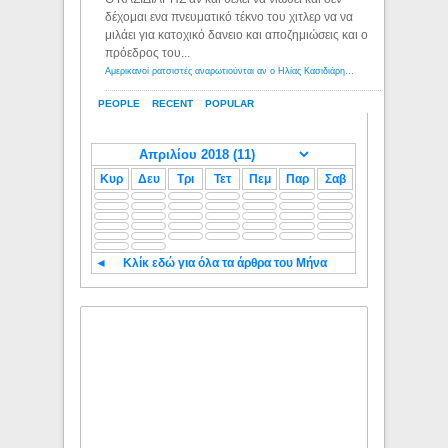
δέχομαι ενα πνευματικό τέκνο του χιτλερ να να
μιλάει για κατοχικό δανειο και αποζημιώσεις και ο
πρόεδρος του...
Αμερικανοί ρατσιστές αναρωτιούνται αν ο Ηλίας Κασιδιάρης ανήκει στη λευκή φυλή... - Λόγιος Ερμής
PEOPLE
RECENT
POPULAR
Κυρ
Δευ
Τρι
Τετ
Πεμ
Παρ
Σαβ
◄
Κλίκ εδώ για όλα τα άρθρα του Μήνα