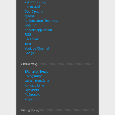
Σχετικά με εμάς
Eπικοινωνία
Όροι Χρήσης
Σχόλια
Αρθρογράφοι/Συντάκτες
Web TV
Android application
RSS
Facebook
Twitter
Youtube Channel
Google+
Συνδέσεις
Ελληνικός Τύπος
Ξένος Τύπος
Φιλικοί Ιστοχώροι
Χρήσιμα Links
Ομογένεια
Ραδιόφωνο
Στηρίζουμε
Κατηγορίες