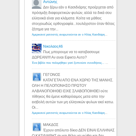
Αντώνης
Δεν ξέρω εάν ο Κασιδιάρης προέρχεται από
πρόσμιξη διαφορετικών φυλών, αλλά τα δικά σου
ελληνικά είναι για κλάματα. Κοίτα να μάθεις
στοιχειωδώς ορθογραφία...τουλάχιστον όταν θέτεις
ζήτημα για την...
Αμερικανοί ρατσιστές αναρωτιούνται αν ο Ηλίας Κασιδιάρης ανήκει στη λευκή φυλή... - Λόγιος Ερμής
Νικολαος46
Πως μπορουμε να το κατεβασουμε
ΔΩΡΕΑΝ!!!! Αν ειναι Εφικτο Αυτο?
Ένα βιβλίο που πολεμήθηκε γιατί ξυπνούσε συνειδήσεις... - Λόγιος Ερμής | Η γνώση ξεκινάει με την αναζήτηση...
ΓΕΓΟΝΟΣ
ΚΑΤΑΓΕΤΑΙ ΑΠΟ ΕΝΑ ΧΩΡΙΟ ΤΗΣ ΜΑΝΗΣ.
ΟΛΗ Η ΠΕΛΟΠΟΝΗΣΟ ΠΡΩΤΟΥ
ΑΛΒΑΝΟΠΟΙΗΘΕΙ ΕΙΧΕ ΣΛΑΒΟΠΟΙΗΘΕΙ ούτε
πίθηκος θα έμενε καθαρόαιμος μετα απο την
εισβολή αυτών των μη ελληνικών φυλων εκεί κατω.
Οι...
Αμερικανοί ρατσιστές αναρωτιούνται αν ο Ηλίας Κασιδιάρης ανήκει στη λευκή φυλή... - Λόγιος Ερμής
ΜΑΚΔΟΣ
Έχουν απόλυτο δίκιο ΔΕΝ ΕΙΝΑΙ ΕΛΛΗΝΑΣ
Ο ΚΑΣΙΔΙΑΡΗΣ αν και θέλει να νιώθει και δεν