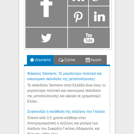
Δημοφιλή
Σχόλια
Αρχείο
Φάκελος Siemens: Το μεγαλύτερο πολιτικό και
οικονομικό σκάνδαλο της μεταπολίτευσης!
Το σκάνδαλο Siemens στην Ελλάδα είναι ίσως το
μεγαλύτερο πολιτικό και οικονομικό σκάνδαλο
της μεταπολίτευσης και αφορά σε χρηματισμό
Ελλήν...
Συγκλονίζει η κατάθεση της συζύγου του Γκιόλια
Έπειτα από 3,5 χρόνια κλήθηκε στην
Αντιτρομοκρατική η σύζυγος και μητέρα των
παιδιών του Σωκράτη Γκιόλια, Αδαμαντία, και
δήλωσε: «Μας έλεγ...