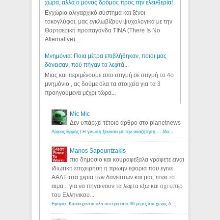
χώρα, αλλά ο μόνος δρόμος προς την ελευθερία!
Εγχώριο ολιγαρχικό σύστημα και ξένοι
τοκογλύφοι, μας εγκλωβίζουν ψυχολογικά με την
Θαρτσερική προπαγάνδα TINA (There Is No
Alternative). ...
Μνημόνια: Ποια μέτρα επιβλήθηκαν, ποιοι μας
δάνεισαν, πού πήγαν τα λεφτά...
Μιας και περιμένουμε απο στιγμή σε στιγμή το 4ο
μνημόνιο , ας δούμε όλα τα στοιχεία για τα 3
προηγούμενα μέχρι τώρα...
Mic Mic
Δεν υπάρχει τέτοιο άρθρο στο planetnews
Λόγιος Ερμής | Η γνώση ξεκινάει με την αναζήτηση...: Ιδού οι 18 που χρωστούν 11 δις ευρώ!
Manos Sapountzakis
πιο δημοσιο και κουραφεξαλα γραφετε ειναι
ιδιωτικη επιχειρηση η πρωην εφορια που εγινε
ΑΑΔΕ στα χερια των δανειστων και μας πινει το
αιμα... για να πηγαινουν τα λεφτα εξω και οχι υπερ
του Ελληνικου...
Εφορία: Κατάσχονται όλα ύστερα από 30 μέρες και χωρίς δικαστικές αποφάσεις - Λόγιος Ερμής