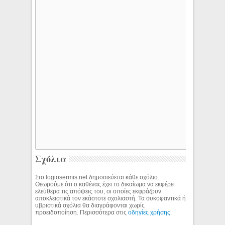
Σχόλια
Στο logiosermis.net δημοσιεύεται κάθε σχόλιο.
Θεωρούμε ότι ο καθένας έχει το δικαίωμα να εκφέρει
ελεύθερα τις απόψεις του, οι οποίες εκφράζουν
αποκλειστικά τον εκάστοτε σχολιαστή. Τα συκοφαντικά ή
υβριστικά σχόλια θα διαγράφονται χωρίς
προειδοποίηση. Περισσότερα στις
οδηγίες χρήσης
.