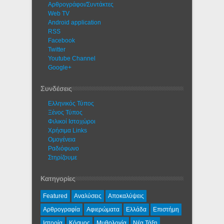
Αρθρογράφοι/Συντάκτες
Web TV
Android application
RSS
Facebook
Twitter
Youtube Channel
Google+
Συνδέσεις
Ελληνικός Τύπος
Ξένος Τύπος
Φιλικοί Ιστοχώροι
Χρήσιμα Links
Ομογένεια
Ραδιόφωνο
Στηρίζουμε
Κατηγορίες
Featured
Αναλύσεις
Αποκαλύψεις
Αρθρογραφία
Αφιερώματα
Ελλάδα
Επιστήμη
Ιστορία
Κόσμος
Μυθολογία
Νέα Τάξη