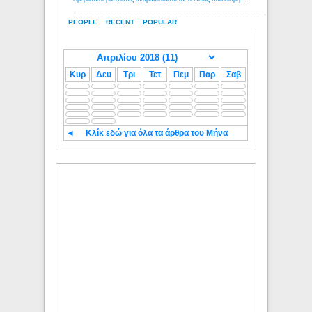
PEOPLE
RECENT
POPULAR
Κυρ
Δευ
Τρι
Τετ
Πεμ
Παρ
Σαβ
◄
Κλίκ εδώ για όλα τα άρθρα του Μήνα