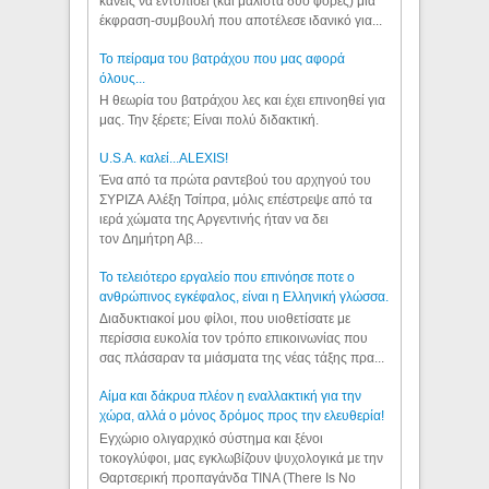
κανείς να εντοπίσει (και μάλιστα δύο φορές) μια
έκφραση-συμβουλή που αποτέλεσε ιδανικό για...
Το πείραμα του βατράχου που μας αφορά
όλους...
Η θεωρία του βατράχου λες και έχει επινοηθεί για
μας. Την ξέρετε; Είναι πολύ διδακτική.
U.S.A. καλεί...ALEXIS!
Ένα από τα πρώτα ραντεβού του αρχηγού του
ΣΥΡΙΖΑ Αλέξη Τσίπρα, μόλις επέστρεψε από τα
ιερά χώματα της Αργεντινής ήταν να δει
τον Δημήτρη Αβ...
Το τελειότερο εργαλείο που επινόησε ποτε ο
ανθρώπινος εγκέφαλος, είναι η Ελληνική γλώσσα.
Διαδυκτιακοί μου φίλοι, που υιοθετίσατε με
περίσσια ευκολία τον τρόπο επικοινωνίας που
σας πλάσαραν τα μιάσματα της νέας τάξης πρα...
Αίμα και δάκρυα πλέον η εναλλακτική για την
χώρα, αλλά ο μόνος δρόμος προς την ελευθερία!
Εγχώριο ολιγαρχικό σύστημα και ξένοι
τοκογλύφοι, μας εγκλωβίζουν ψυχολογικά με την
Θαρτσερική προπαγάνδα TINA (There Is No