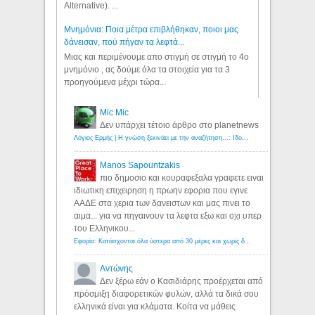
Alternative). ...
Μνημόνια: Ποια μέτρα επιβλήθηκαν, ποιοι μας
δάνεισαν, πού πήγαν τα λεφτά...
Μιας και περιμένουμε απο στιγμή σε στιγμή το 4ο
μνημόνιο , ας δούμε όλα τα στοιχεία για τα 3
προηγούμενα μέχρι τώρα...
Mic Mic
Δεν υπάρχει τέτοιο άρθρο στο planetnews
Λόγιος Ερμής | Η γνώση ξεκινάει με την αναζήτηση...: Ιδού οι 18 που χρωστούν 11 δις ευρώ!
Manos Sapountzakis
πιο δημοσιο και κουραφεξαλα γραφετε ειναι
ιδιωτικη επιχειρηση η πρωην εφορια που εγινε
ΑΑΔΕ στα χερια των δανειστων και μας πινει το
αιμα... για να πηγαινουν τα λεφτα εξω και οχι υπερ
του Ελληνικου...
Εφορία: Κατάσχονται όλα ύστερα από 30 μέρες και χωρίς δικαστικές αποφάσεις - Λόγιος Ερμής
Αντώνης
Δεν ξέρω εάν ο Κασιδιάρης προέρχεται από
πρόσμιξη διαφορετικών φυλών, αλλά τα δικά σου
ελληνικά είναι για κλάματα. Κοίτα να μάθεις