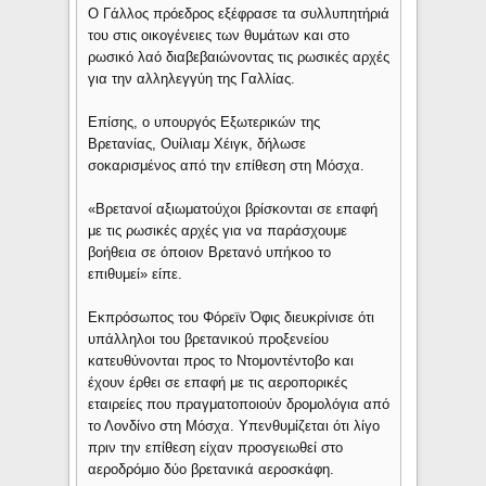
Ο Γάλλος πρόεδρος εξέφρασε τα συλλυπητήριά
του στις οικογένειες των θυμάτων και στο
ρωσικό λαό διαβεβαιώνοντας τις ρωσικές αρχές
για την αλληλεγγύη της Γαλλίας.
Επίσης, ο υπουργός Εξωτερικών της
Βρετανίας, Ουίλιαμ Χέιγκ, δήλωσε
σοκαρισμένος από την επίθεση στη Μόσχα.
«Βρετανοί αξιωματούχοι βρίσκονται σε επαφή
με τις ρωσικές αρχές για να παράσχουμε
βοήθεια σε όποιον Βρετανό υπήκοο το
επιθυμεί» είπε.
Εκπρόσωπος του Φόρεϊν Όφις διευκρίνισε ότι
υπάλληλοι του βρετανικού προξενείου
κατευθύνονται προς το Ντομοντέντοβο και
έχουν έρθει σε επαφή με τις αεροπορικές
εταιρείες που πραγματοποιούν δρομολόγια από
το Λονδίνο στη Μόσχα. Υπενθυμίζεται ότι λίγο
πριν την επίθεση είχαν προσγειωθεί στο
αεροδρόμιο δύο βρετανικά αεροσκάφη.