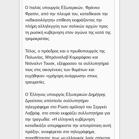
Ο Ιταλός υπουργός Εξωτερικών, Φράνκο
Φρατίνι, από την πλευρά του, καταδίκασε την
«αδικαιολόγητη» επίθεση εκφράζοντας την
πλήρη αλληλεγγύη των ιταλικών αρχών προς
τη ρωσική κυβέρνηση στον αγώνα της κατά της
τρομοκρατίας.
Τέλος, ο πρόεδρος και ο πρωθυπουργός της
Πολωνίας, Μπρόνισλαβ Κομορόφσκι και
Ντόναλντ Τουσκ, εξέφρασαν τα συλλυπητήριά
τους στις οικογένειες των θυμάτων και
ευχήθηκαν «γρήγορη ανάρρωση» στους
τραυματίες.
O Έλληνας υπουργός Εξωτερικών Δημήτρης
Δρούτσας απέστειλε συλλυπητήριο
τηλεγράφημα στο Ρώσο ομόλογό του Σεργκέι
Λαβρόφ, στο οποίο εκφράζει συλλυπητήρια για
την τραγωδία: «Η ελληνική κυβέρνηση
καταδικάζει απερίφραστα την αποτρόπαιη αυτή
πράξη», αναφέρεται στο τηλεγράφημα,
προσθέτοντας πως «ο ελληνικός λαός στέκεται