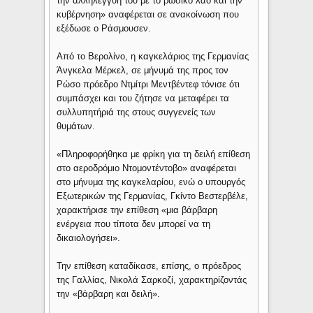
την αλληλεγγύη του με το ρωσικό λαό και την
κυβέρνηση» αναφέρεται σε ανακοίνωση που
εξέδωσε ο Ράσμουσεν.
Από το Βερολίνο, η καγκελάριος της Γερμανίας
Άνγκελα Μέρκελ, σε μήνυμά της προς τον
Ρώσο πρόεδρο Ντμίτρι Μεντβέντεφ τόνισε ότι
συμπάσχει και του ζήτησε να μεταφέρει τα
συλλυπητήριά της στους συγγενείς των
θυμάτων.
«Πληροφορήθηκα με φρίκη για τη δειλή επίθεση
στο αεροδρόμιο Ντομοντέντοβο» αναφέρεται
στο μήνυμα της καγκελαρίου, ενώ ο υπουργός
Εξωτερικών της Γερμανίας, Γκίντο Βεστερβέλε,
χαρακτήρισε την επίθεση «μια βάρβαρη
ενέργεια που τίποτα δεν μπορεί να τη
δικαιολογήσει».
Την επίθεση καταδίκασε, επίσης, ο πρόεδρος
της Γαλλίας, Νικολά Σαρκοζί, χαρακτηρίζοντάς
την «βάρβαρη και δειλή».