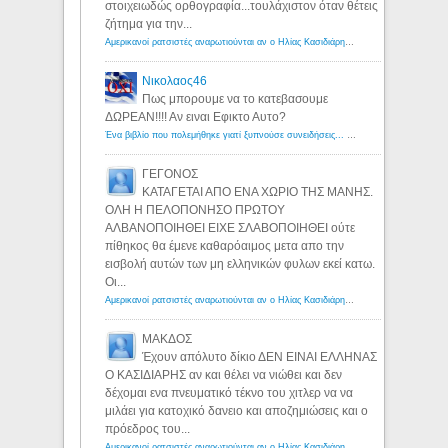
στοιχειωδώς ορθογραφία...τουλάχιστον όταν θέτεις
ζήτημα για την...
Αμερικανοί ρατσιστές αναρωτιούνται αν ο Ηλίας Κασιδιάρης ανήκει στη λευκή φυλή... - Λόγιος Ερμής
Νικολαος46
Πως μπορουμε να το κατεβασουμε
ΔΩΡΕΑΝ!!!! Αν ειναι Εφικτο Αυτο?
Ένα βιβλίο που πολεμήθηκε γιατί ξυπνούσε συνειδήσεις... - Λόγιος Ερμής | Η γνώση ξεκινάει με την αναζήτηση...
ΓΕΓΟΝΟΣ
ΚΑΤΑΓΕΤΑΙ ΑΠΟ ΕΝΑ ΧΩΡΙΟ ΤΗΣ ΜΑΝΗΣ.
ΟΛΗ Η ΠΕΛΟΠΟΝΗΣΟ ΠΡΩΤΟΥ
ΑΛΒΑΝΟΠΟΙΗΘΕΙ ΕΙΧΕ ΣΛΑΒΟΠΟΙΗΘΕΙ ούτε
πίθηκος θα έμενε καθαρόαιμος μετα απο την
εισβολή αυτών των μη ελληνικών φυλων εκεί κατω.
Οι...
Αμερικανοί ρατσιστές αναρωτιούνται αν ο Ηλίας Κασιδιάρης ανήκει στη λευκή φυλή... - Λόγιος Ερμής
ΜΑΚΔΟΣ
Έχουν απόλυτο δίκιο ΔΕΝ ΕΙΝΑΙ ΕΛΛΗΝΑΣ
Ο ΚΑΣΙΔΙΑΡΗΣ αν και θέλει να νιώθει και δεν
δέχομαι ενα πνευματικό τέκνο του χιτλερ να να
μιλάει για κατοχικό δανειο και αποζημιώσεις και ο
πρόεδρος του...
Αμερικανοί ρατσιστές αναρωτιούνται αν ο Ηλίας Κασιδιάρης ανήκει στη λευκή φυλή... - Λόγιος Ερμής