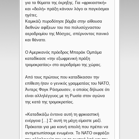
για τα θύματα της έκρηξης. Για «φρικιαστική»
και «δειλή» πράξη κάνουν λόγο οι παγκόσμιοι
ηγέτες.
Καμικάζι πυροδότησε βόμβα στην αίθουσα
διεθνών αφίξεων του πιο πολυσύχναστου
αεροδρομίου της Μόσχας, σπέρνοντας πανικό
και θάνατο.
Ο Αμερικανός πρόεδρος Μπαράκ Ομπάμα
καταδίκασε «την εξωφρενική πράξη
τρομοκρατίας» στο αεροδρόμιο της χώρας.
Από τους πρώτους που καταδίκασαν την
επίθεση ήταν ο γενικός γραμματέας του ΝΑΤΟ,
Άντερς Φογκ Ράσμουσεν, ο οποίος δήλωσε ότι
είναι αλληλέγγυος με τη Ρωσία στον αγώνα
της κατά της τρομοκρατίας.
«Καταδικάζω έντονα αυτή τη φρικιαστική
ενέργεια [...] Σ' αυτή τη μάχη είμαστε μαζί.
Πρόκειται για μια κοινή απειλή που πρέπει να
αντιμετωπίσουμε ενωμένοι. Το ΝΑΤΟ εκφράζει