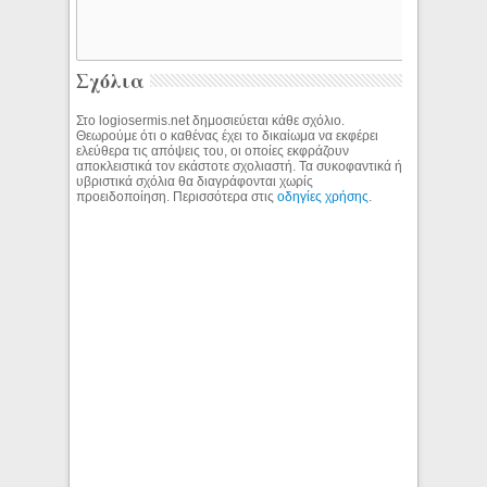
Σχόλια
Στο logiosermis.net δημοσιεύεται κάθε σχόλιο.
Θεωρούμε ότι ο καθένας έχει το δικαίωμα να εκφέρει
ελεύθερα τις απόψεις του, οι οποίες εκφράζουν
αποκλειστικά τον εκάστοτε σχολιαστή. Τα συκοφαντικά ή
υβριστικά σχόλια θα διαγράφονται χωρίς
προειδοποίηση. Περισσότερα στις
οδηγίες χρήσης
.