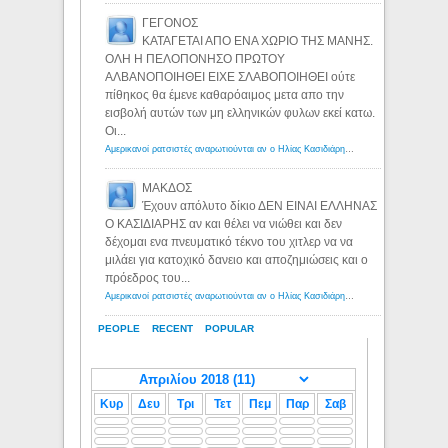
ΓΕΓΟΝΟΣ
ΚΑΤΑΓΕΤΑΙ ΑΠΟ ΕΝΑ ΧΩΡΙΟ ΤΗΣ ΜΑΝΗΣ.
ΟΛΗ Η ΠΕΛΟΠΟΝΗΣΟ ΠΡΩΤΟΥ
ΑΛΒΑΝΟΠΟΙΗΘΕΙ ΕΙΧΕ ΣΛΑΒΟΠΟΙΗΘΕΙ ούτε
πίθηκος θα έμενε καθαρόαιμος μετα απο την
εισβολή αυτών των μη ελληνικών φυλων εκεί κατω.
Οι...
Αμερικανοί ρατσιστές αναρωτιούνται αν ο Ηλίας Κασιδιάρης ανήκει στη λευκή φυλή... - Λόγιος Ερμής
ΜΑΚΔΟΣ
Έχουν απόλυτο δίκιο ΔΕΝ ΕΙΝΑΙ ΕΛΛΗΝΑΣ
Ο ΚΑΣΙΔΙΑΡΗΣ αν και θέλει να νιώθει και δεν
δέχομαι ενα πνευματικό τέκνο του χιτλερ να να
μιλάει για κατοχικό δανειο και αποζημιώσεις και ο
πρόεδρος του...
Αμερικανοί ρατσιστές αναρωτιούνται αν ο Ηλίας Κασιδιάρης ανήκει στη λευκή φυλή... - Λόγιος Ερμής
PEOPLE
RECENT
POPULAR
Κυρ
Δευ
Τρι
Τετ
Πεμ
Παρ
Σαβ