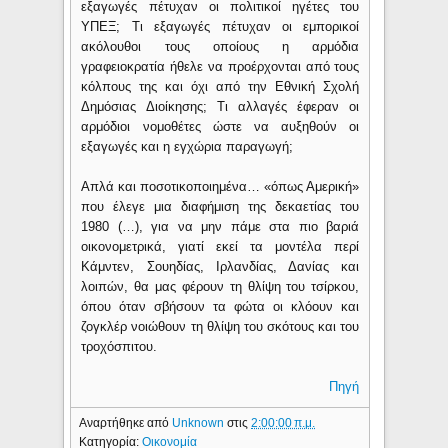
εξαγωγές πέτυχαν οι πολιτικοί ηγέτες του
ΥΠΕΞ; Τι εξαγωγές πέτυχαν οι εμπορικοί
ακόλουθοι τους οποίους η αρμόδια
γραφειοκρατία ήθελε να προέρχονται από τους
κόλπους της και όχι από την Εθνική Σχολή
Δημόσιας Διοίκησης; Τι αλλαγές έφεραν οι
αρμόδιοι νομοθέτες ώστε να αυξηθούν οι
εξαγωγές και η εγχώρια παραγωγή;
Απλά και ποσοτικοποιημένα… «όπως Αμερική»
που έλεγε μια διαφήμιση της δεκαετίας του
1980 (…), για να μην πάμε στα πιο βαριά
οικονομετρικά, γιατί εκεί τα μοντέλα περί
Κάμντεν, Σουηδίας, Ιρλανδίας, Δανίας και
λοιπών, θα μας φέρουν τη θλίψη του τσίρκου,
όπου όταν σβήσουν τα φώτα οι κλόουν και
ζογκλέρ νοιώθουν τη θλίψη του σκότους και του
τροχόσπιτου.
Πηγή
Αναρτήθηκε από
Unknown
στις
2:00:00 π.μ.
Κατηγορία:
Οικονομία