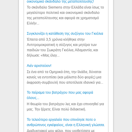
οικονομικό σκάνδαλο της μεταπολίτευσης!
Το σκάνδαλο Siemens στην Ελλάδα είναι ίσως το
μεγαλύτερο πολιτικό και οικονομικό σκάνδαλο
της μεταπολίτευσης και αφορά σε χρηματισμό
Ελλήν...
Συγκλονίζει η κατάθεση της συζύγου του Γκιόλια
Έπειτα από 3,5 χρόνια κλήθηκε στην
Αντιτρομοκρατική η σύζυγος και μητέρα των
παιδιών του Σωκράτη Γκιόλια, Αδαμαντία, και
δήλωσε: «Μας έλεγ...
Aιέν αριστεύειν!
Σε ένα από τα Ομηρικά έπη, την Ιλιάδα, δύναται
κανείς να εντοπίσει (και μάλιστα δύο φορές) μια
έκφραση-συμβουλή που αποτέλεσε ιδανικό για...
Το πείραμα του βατράχου που μας αφορά
όλους...
Η θεωρία του βατράχου λες και έχει επινοηθεί για
μας. Την ξέρετε; Είναι πολύ διδακτική.
Το τελειότερο εργαλείο που επινόησε ποτε ο
ανθρώπινος εγκέφαλος, είναι η Ελληνική γλώσσα.
Διαδυκτιακοί μου φίλοι, που υιοθετίσατε με