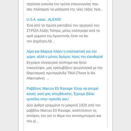
περίσσια ευκολία τον τρόπο επικοινωνίας που
σας πλάσαραν τα μιάσματα της νέας τάξης πρα...
U.S.A. καλεί...ALEXIS!
Ένα από τα πρώτα ραντεβού του αρχηγού του
ΣΥΡΙΖΑ Αλέξη Τσίπρα, μόλις επέστρεψε από τα
ιερά χώματα της Αργεντινής ήταν να δει
τον Δημήτρη Αβ...
Αίμα και δάκρυα πλέον η εναλλακτική για την
χώρα, αλλά ο μόνος δρόμος προς την ελευθερία!
Εγχώριο ολιγαρχικό σύστημα και ξένοι
τοκογλύφοι, μας εγκλωβίζουν ψυχολογικά με την
Θαρτσερική προπαγάνδα TINA (There Is No
Alternative). ...
Ραββίνος Marcus Eli Ravage: Είναι να απορεί
κανείς γιατί μας απεχθάνεστε; Έχουμε βάλει
εμπόδιο στην πρόοδό σας!
Δύο άρθρα γραμμένα το μακρινό 1928 από τον
ραββίνο Marcus Eli Ravage, αναπτύσουν τις
απόψεις του για το θέμα του αντισημιτισμού και
του μί...