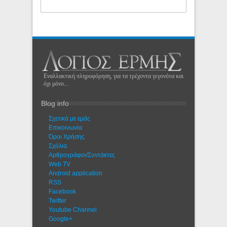
Εναλλακτική πληροφόρηση, για τα τρέχοντα γεγονότα και
όχι μόνο...
Blog info
Σχετικά με εμάς
Eπικοινωνία
Όροι Χρήσης
Σχόλια
Αρθρογράφοι/Συντάκτες
Web TV
Android application
RSS
Facebook
Twitter
Youtube Channel
Google+