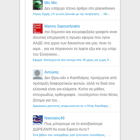
Mic Mic
Δεν υπάρχει τέτοιο άρθρο στο planetnews
Λόγιος Ερμής | Η γνώση ξεκινάει με την αναζήτηση...: Ιδού οι 18 που χρωστούν 11 δις ευρώ!
Manos Sapountzakis
πιο δημοσιο και κουραφεξαλα γραφετε ειναι
ιδιωτικη επιχειρηση η πρωην εφορια που εγινε
ΑΑΔΕ στα χερια των δανειστων και μας πινει το
αιμα... για να πηγαινουν τα λεφτα εξω και οχι υπερ
του Ελληνικου...
Εφορία: Κατάσχονται όλα ύστερα από 30 μέρες και χωρίς δικαστικές αποφάσεις - Λόγιος Ερμής
Αντώνης
Δεν ξέρω εάν ο Κασιδιάρης προέρχεται από
πρόσμιξη διαφορετικών φυλών, αλλά τα δικά σου
ελληνικά είναι για κλάματα. Κοίτα να μάθεις
στοιχειωδώς ορθογραφία...τουλάχιστον όταν θέτεις
ζήτημα για την...
Αμερικανοί ρατσιστές αναρωτιούνται αν ο Ηλίας Κασιδιάρης ανήκει στη λευκή φυλή... - Λόγιος Ερμής
Νικολαος46
Πως μπορουμε να το κατεβασουμε
ΔΩΡΕΑΝ!!!! Αν ειναι Εφικτο Αυτο?
Ένα βιβλίο που πολεμήθηκε γιατί ξυπνούσε συνειδήσεις... - Λόγιος Ερμής | Η γνώση ξεκινάει με την αναζήτηση...