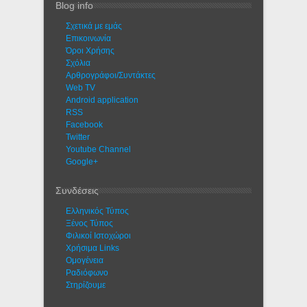
Blog info
Σχετικά με εμάς
Eπικοινωνία
Όροι Χρήσης
Σχόλια
Αρθρογράφοι/Συντάκτες
Web TV
Android application
RSS
Facebook
Twitter
Youtube Channel
Google+
Συνδέσεις
Ελληνικός Τύπος
Ξένος Τύπος
Φιλικοί Ιστοχώροι
Χρήσιμα Links
Ομογένεια
Ραδιόφωνο
Στηρίζουμε