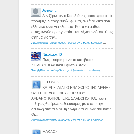
Αντώνης
Δεν ξέρω εάν ο Κασιδιάρης προέρχεται από
πρόσμιξη διαφορετικών φυλών, αλλά τα δικά σου
ελληνικά είναι για κλάματα. Κοίτα να μάθεις
στοιχειωδώς ορθογραφία...τουλάχιστον όταν θέτεις
ζήτημα για την...
Αμερικανοί ρατσιστές αναρωτιούνται αν ο Ηλίας Κασιδιάρης ανήκει στη λευκή φυλή... - Λόγιος Ερμής
Νικολαος46
Πως μπορουμε να το κατεβασουμε
ΔΩΡΕΑΝ!!!! Αν ειναι Εφικτο Αυτο?
Ένα βιβλίο που πολεμήθηκε γιατί ξυπνούσε συνειδήσεις... - Λόγιος Ερμής | Η γνώση ξεκινάει με την αναζήτηση...
ΓΕΓΟΝΟΣ
ΚΑΤΑΓΕΤΑΙ ΑΠΟ ΕΝΑ ΧΩΡΙΟ ΤΗΣ ΜΑΝΗΣ.
ΟΛΗ Η ΠΕΛΟΠΟΝΗΣΟ ΠΡΩΤΟΥ
ΑΛΒΑΝΟΠΟΙΗΘΕΙ ΕΙΧΕ ΣΛΑΒΟΠΟΙΗΘΕΙ ούτε
πίθηκος θα έμενε καθαρόαιμος μετα απο την
εισβολή αυτών των μη ελληνικών φυλων εκεί κατω.
Οι...
Αμερικανοί ρατσιστές αναρωτιούνται αν ο Ηλίας Κασιδιάρης ανήκει στη λευκή φυλή... - Λόγιος Ερμής
ΜΑΚΔΟΣ