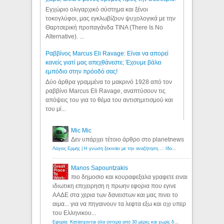
Εγχώριο ολιγαρχικό σύστημα και ξένοι
τοκογλύφοι, μας εγκλωβίζουν ψυχολογικά με την
Θαρτσερική προπαγάνδα TINA (There Is No
Alternative). ...
Ραββίνος Marcus Eli Ravage: Είναι να απορεί
κανείς γιατί μας απεχθάνεστε; Έχουμε βάλει
εμπόδιο στην πρόοδό σας!
Δύο άρθρα γραμμένα το μακρινό 1928 από τον
ραββίνο Marcus Eli Ravage, αναπτύσουν τις
απόψεις του για το θέμα του αντισημιτισμού και
του μί...
Mic Mic
Δεν υπάρχει τέτοιο άρθρο στο planetnews
Λόγιος Ερμής | Η γνώση ξεκινάει με την αναζήτηση...: Ιδού οι 18 που χρωστούν 11 δις ευρώ!
Manos Sapountzakis
πιο δημοσιο και κουραφεξαλα γραφετε ειναι
ιδιωτικη επιχειρηση η πρωην εφορια που εγινε
ΑΑΔΕ στα χερια των δανειστων και μας πινει το
αιμα... για να πηγαινουν τα λεφτα εξω και οχι υπερ
του Ελληνικου...
Εφορία: Κατάσχονται όλα ύστερα από 30 μέρες και χωρίς δικαστικές αποφάσεις - Λόγιος Ερμής