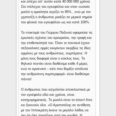
και απέχει απ’ αυτόν κατά 40 000 000 χρόνια.
Στο στέλεχος του εγκεφάλου και στον νωτιαίο
μυελό η ομοιότητα αγγίζει το 95% , ενώ με τον
χιμπατζή ο άνθρωπος μοιάζει σε μερικά σημεία
του φλοιού του εγκεφάλου ως και κατά 100%.
Το ντοκτορά του Γιώργου Παξινού αφορούσε τις
ερωτικές σχέσεις του αρουραίου, την τροφή και
την επιθετικότητά του. Όταν οι ποντικοί έχουν
σεξουαλικές ορμές εκκρίνουν ακριβώς τις ίδιες
ορμόνες με τους ανθρώπους, συμπέρανε. Η
μόνη τους διαφορά είναι ο κύκλος τους. Το
θηλυκό ποντίκι είναι διαθέσιμο κάθε 4 μέρες
ενώ το αρσενικό – κάτι που θυμίζει απόλυτα
την ανθρώπινη συμπεριφορά- είναι διαθέσιμο
πάντα!
Ο άνθρωπος που ασχολείται αποκλειστικά με
τον εγκέφαλο εδώ και χρόνια, είναι
κατηγορηματικός. Το μυαλό είναι το άπαν! Απο
κει ξεκινούν όλα. «Ο Αριστοτέλης σε αντίθεση
με τον Ιπποκράτη έκανε το μεγάλο λάθος να
πει ότι όλα πηγάζουν από την καρδιά. Η