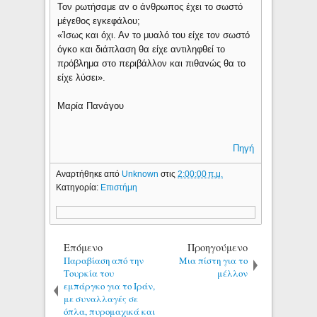
Τον ρωτήσαμε αν ο άνθρωπος έχει το σωστό
μέγεθος εγκεφάλου;
«Ίσως και όχι. Αν το μυαλό του είχε τον σωστό
όγκο και διάπλαση θα είχε αντιληφθεί το
πρόβλημα στο περιβάλλον και πιθανώς θα το
είχε λύσει».
Μαρία Πανάγου
Πηγή
Αναρτήθηκε από
Unknown
στις
2:00:00 π.μ.
Κατηγορία:
Επιστήμη
Επόμενο
Προηγούμενο
Παραβίαση από την
Μια πίστη για το
Τουρκία του
μέλλον
εμπάργκο για το Ιράν,
με συναλλαγές σε
όπλα, πυρομαχικά και