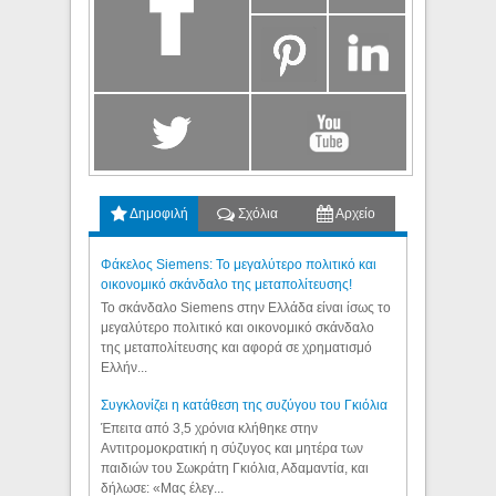
Δημοφιλή
Σχόλια
Αρχείο
Φάκελος Siemens: Το μεγαλύτερο πολιτικό και
οικονομικό σκάνδαλο της μεταπολίτευσης!
Το σκάνδαλο Siemens στην Ελλάδα είναι ίσως το
μεγαλύτερο πολιτικό και οικονομικό σκάνδαλο
της μεταπολίτευσης και αφορά σε χρηματισμό
Ελλήν...
Συγκλονίζει η κατάθεση της συζύγου του Γκιόλια
Έπειτα από 3,5 χρόνια κλήθηκε στην
Αντιτρομοκρατική η σύζυγος και μητέρα των
παιδιών του Σωκράτη Γκιόλια, Αδαμαντία, και
δήλωσε: «Μας έλεγ...