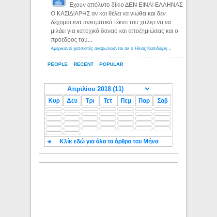
Έχουν απόλυτο δίκιο ΔΕΝ ΕΙΝΑΙ ΕΛΛΗΝΑΣ
Ο ΚΑΣΙΔΙΑΡΗΣ αν και θέλει να νιώθει και δεν
δέχομαι ενα πνευματικό τέκνο του χιτλερ να να
μιλάει για κατοχικό δανειο και αποζημιώσεις και ο
πρόεδρος του...
Αμερικανοί ρατσιστές αναρωτιούνται αν ο Ηλίας Κασιδιάρης ανήκει στη λευκή φυλή... - Λόγιος Ερμής
PEOPLE
RECENT
POPULAR
Κυρ
Δευ
Τρι
Τετ
Πεμ
Παρ
Σαβ
◄
Κλίκ εδώ για όλα τα άρθρα του Μήνα