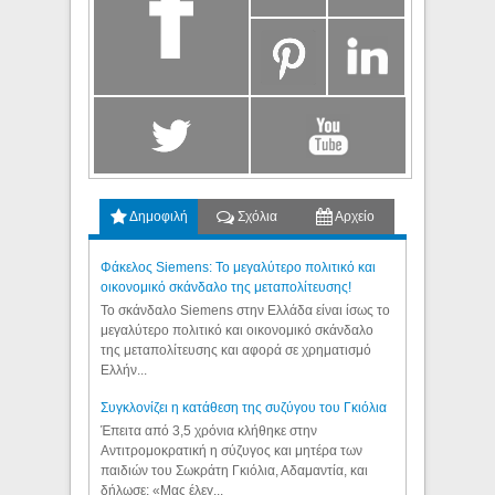
Δημοφιλή
Σχόλια
Αρχείο
Φάκελος Siemens: Το μεγαλύτερο πολιτικό και
οικονομικό σκάνδαλο της μεταπολίτευσης!
Το σκάνδαλο Siemens στην Ελλάδα είναι ίσως το
μεγαλύτερο πολιτικό και οικονομικό σκάνδαλο
της μεταπολίτευσης και αφορά σε χρηματισμό
Ελλήν...
Συγκλονίζει η κατάθεση της συζύγου του Γκιόλια
Έπειτα από 3,5 χρόνια κλήθηκε στην
Αντιτρομοκρατική η σύζυγος και μητέρα των
παιδιών του Σωκράτη Γκιόλια, Αδαμαντία, και
δήλωσε: «Μας έλεγ...