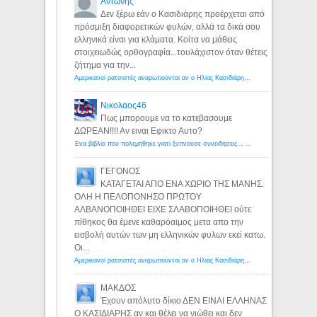
Αντώνης
Δεν ξέρω εάν ο Κασιδιάρης προέρχεται από
πρόσμιξη διαφορετικών φυλών, αλλά τα δικά σου
ελληνικά είναι για κλάματα. Κοίτα να μάθεις
στοιχειωδώς ορθογραφία...τουλάχιστον όταν θέτεις
ζήτημα για την...
Αμερικανοί ρατσιστές αναρωτιούνται αν ο Ηλίας Κασιδιάρης ανήκει στη λευκή φυλή... - Λόγιος Ερμής
Νικολαος46
Πως μπορουμε να το κατεβασουμε
ΔΩΡΕΑΝ!!!! Αν ειναι Εφικτο Αυτο?
Ένα βιβλίο που πολεμήθηκε γιατί ξυπνούσε συνειδήσεις... - Λόγιος Ερμής | Η γνώση ξεκινάει με την αναζήτηση...
ΓΕΓΟΝΟΣ
ΚΑΤΑΓΕΤΑΙ ΑΠΟ ΕΝΑ ΧΩΡΙΟ ΤΗΣ ΜΑΝΗΣ.
ΟΛΗ Η ΠΕΛΟΠΟΝΗΣΟ ΠΡΩΤΟΥ
ΑΛΒΑΝΟΠΟΙΗΘΕΙ ΕΙΧΕ ΣΛΑΒΟΠΟΙΗΘΕΙ ούτε
πίθηκος θα έμενε καθαρόαιμος μετα απο την
εισβολή αυτών των μη ελληνικών φυλων εκεί κατω.
Οι...
Αμερικανοί ρατσιστές αναρωτιούνται αν ο Ηλίας Κασιδιάρης ανήκει στη λευκή φυλή... - Λόγιος Ερμής
ΜΑΚΔΟΣ
Έχουν απόλυτο δίκιο ΔΕΝ ΕΙΝΑΙ ΕΛΛΗΝΑΣ
Ο ΚΑΣΙΔΙΑΡΗΣ αν και θέλει να νιώθει και δεν