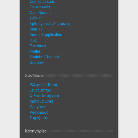
Σχετικά με εμάς
Eπικοινωνία
Όροι Χρήσης
Σχόλια
Αρθρογράφοι/Συντάκτες
Web TV
Android application
RSS
Facebook
Twitter
Youtube Channel
Google+
Συνδέσεις
Ελληνικός Τύπος
Ξένος Τύπος
Φιλικοί Ιστοχώροι
Χρήσιμα Links
Ομογένεια
Ραδιόφωνο
Στηρίζουμε
Κατηγορίες