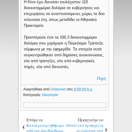
Η Κίνα έχει δανείσει τουλάχιστον 110
δισεκατομμύρια δολάρια σε κυβερνήσεις και
επιχειρήσεις σε αναπτυσσόμενες χώρες τα δύο
τελευταία έτη, όπως μεταδίδει το Αθηναϊκό
Πρακτορείο.
Προσπέρασε έτσι τα 100,3 δισεκατομμύρια
δολάρια που χορήγησε η Παγκόσμια Τράπεζα,
σύμφωνα με την εφημερίδα. Τα στοιχεία αυτά
συγκεντρώθηκαν από δημόσιες ανακοινώσεις,
είτε από τράπεζες, είτε από κυβερνητικές
πηγές, είτε από δανειστές.
Πηγή
Αναρτήθηκε από
Unknown
στις
6:00:00 π.μ.
Κατηγορία:
Οικονομία
Επόμενο
Προηγούμενο
Κατακρεουργηθήκαμε
Απίστευτα προηγμένη
από τον ίδιο βάρβαρο
τεχνολογία στα