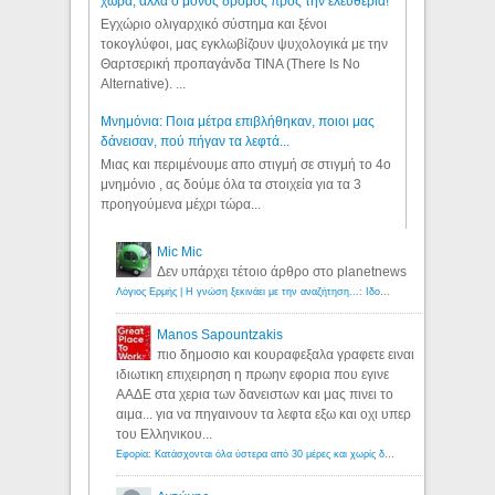
χώρα, αλλά ο μόνος δρόμος προς την ελευθερία!
Εγχώριο ολιγαρχικό σύστημα και ξένοι
τοκογλύφοι, μας εγκλωβίζουν ψυχολογικά με την
Θαρτσερική προπαγάνδα TINA (There Is No
Alternative). ...
Μνημόνια: Ποια μέτρα επιβλήθηκαν, ποιοι μας
δάνεισαν, πού πήγαν τα λεφτά...
Μιας και περιμένουμε απο στιγμή σε στιγμή το 4ο
μνημόνιο , ας δούμε όλα τα στοιχεία για τα 3
προηγούμενα μέχρι τώρα...
Mic Mic
Δεν υπάρχει τέτοιο άρθρο στο planetnews
Λόγιος Ερμής | Η γνώση ξεκινάει με την αναζήτηση...: Ιδού οι 18 που χρωστούν 11 δις ευρώ!
Manos Sapountzakis
πιο δημοσιο και κουραφεξαλα γραφετε ειναι
ιδιωτικη επιχειρηση η πρωην εφορια που εγινε
ΑΑΔΕ στα χερια των δανειστων και μας πινει το
αιμα... για να πηγαινουν τα λεφτα εξω και οχι υπερ
του Ελληνικου...
Εφορία: Κατάσχονται όλα ύστερα από 30 μέρες και χωρίς δικαστικές αποφάσεις - Λόγιος Ερμής