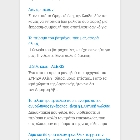
Aιέν αριστεύειν!
Σε ένα από τα Ομηρικά έπη, την Ιλιάδα, δύναται
κανείς να εντοπίσει (και μάλιστα δύο φορές) μια
έκφραση-συμβουλή που αποτέλεσε ιδανικό για...
Το πείραμα του βατράχου που μας αφορά
όλους...
Η θεωρία του βατράχου λες και έχει επινοηθεί για
μας. Την ξέρετε; Είναι πολύ διδακτική.
U.S.A. καλεί...ALEXIS!
Ένα από τα πρώτα ραντεβού του αρχηγού του
ΣΥΡΙΖΑ Αλέξη Τσίπρα, μόλις επέστρεψε από τα
ιερά χώματα της Αργεντινής ήταν να δει
τον Δημήτρη Αβ...
Το τελειότερο εργαλείο που επινόησε ποτε ο
ανθρώπινος εγκέφαλος, είναι η Ελληνική γλώσσα.
Διαδυκτιακοί μου φίλοι, που υιοθετίσατε με
περίσσια ευκολία τον τρόπο επικοινωνίας που
σας πλάσαραν τα μιάσματα της νέας τάξης πρα...
Αίμα και δάκρυα πλέον η εναλλακτική για την