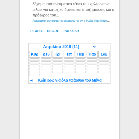
δέχομαι ενα πνευματικό τέκνο του χιτλερ να να
μιλάει για κατοχικό δανειο και αποζημιώσεις και ο
πρόεδρος του...
Αμερικανοί ρατσιστές αναρωτιούνται αν ο Ηλίας Κασιδιάρης ανήκει στη λευκή φυλή... - Λόγιος Ερμής
PEOPLE
RECENT
POPULAR
Κυρ
Δευ
Τρι
Τετ
Πεμ
Παρ
Σαβ
◄
Κλίκ εδώ για όλα τα άρθρα του Μήνα