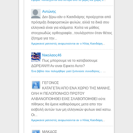
Εφορία: Κατάσχονται όλα ύστερα από 30 μέρες και χωρίς δικαστικές αποφάσεις - Λόγιος Ερμής
Αντώνης
Δεν ξέρω εάν ο Κασιδιάρης προέρχεται από
πρόσμιξη διαφορετικών φυλών, αλλά τα δικά σου
ελληνικά είναι για κλάματα. Κοίτα να μάθεις
στοιχειωδώς ορθογραφία...τουλάχιστον όταν θέτεις
ζήτημα για την...
Αμερικανοί ρατσιστές αναρωτιούνται αν ο Ηλίας Κασιδιάρης ανήκει στη λευκή φυλή... - Λόγιος Ερμής
Νικολαος46
Πως μπορουμε να το κατεβασουμε
ΔΩΡΕΑΝ!!!! Αν ειναι Εφικτο Αυτο?
Ένα βιβλίο που πολεμήθηκε γιατί ξυπνούσε συνειδήσεις... - Λόγιος Ερμής | Η γνώση ξεκινάει με την αναζήτηση...
ΓΕΓΟΝΟΣ
ΚΑΤΑΓΕΤΑΙ ΑΠΟ ΕΝΑ ΧΩΡΙΟ ΤΗΣ ΜΑΝΗΣ.
ΟΛΗ Η ΠΕΛΟΠΟΝΗΣΟ ΠΡΩΤΟΥ
ΑΛΒΑΝΟΠΟΙΗΘΕΙ ΕΙΧΕ ΣΛΑΒΟΠΟΙΗΘΕΙ ούτε
πίθηκος θα έμενε καθαρόαιμος μετα απο την
εισβολή αυτών των μη ελληνικών φυλων εκεί κατω.
Οι...
Αμερικανοί ρατσιστές αναρωτιούνται αν ο Ηλίας Κασιδιάρης ανήκει στη λευκή φυλή... - Λόγιος Ερμής
ΜΑΚΔΟΣ