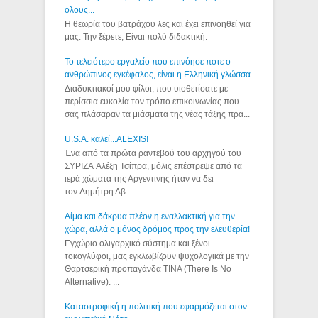
όλους...
Η θεωρία του βατράχου λες και έχει επινοηθεί για
μας. Την ξέρετε; Είναι πολύ διδακτική.
Το τελειότερο εργαλείο που επινόησε ποτε ο
ανθρώπινος εγκέφαλος, είναι η Ελληνική γλώσσα.
Διαδυκτιακοί μου φίλοι, που υιοθετίσατε με
περίσσια ευκολία τον τρόπο επικοινωνίας που
σας πλάσαραν τα μιάσματα της νέας τάξης πρα...
U.S.A. καλεί...ALEXIS!
Ένα από τα πρώτα ραντεβού του αρχηγού του
ΣΥΡΙΖΑ Αλέξη Τσίπρα, μόλις επέστρεψε από τα
ιερά χώματα της Αργεντινής ήταν να δει
τον Δημήτρη Αβ...
Αίμα και δάκρυα πλέον η εναλλακτική για την
χώρα, αλλά ο μόνος δρόμος προς την ελευθερία!
Εγχώριο ολιγαρχικό σύστημα και ξένοι
τοκογλύφοι, μας εγκλωβίζουν ψυχολογικά με την
Θαρτσερική προπαγάνδα TINA (There Is No
Alternative). ...
Καταστροφική η πολιτική που εφαρμόζεται στον