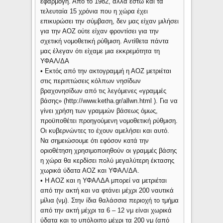
εφαρμογή. Από το 1982, αλλά έστω και τα
τελευταία 15 χρόνια που η χώρα έχει
επικυρώσει την σύμβαση, δεν μας είχαν μιλήσει
για την ΑΟΖ ούτε είχαν φροντίσει για την
σχετική νομοθετική ρύθμιση. Αντίθετα πάντα
μας έλεγαν ότι είχαμε μια εκκρεμότητα τη
ΥΦΑΛ/ΔΑ
• Εκτός από την ακτογραμμή η ΑΟΖ μετριέται
στις περιπτώσεις κόλπων νησίδων
βραχονησίδων από τις λεγόμενες «γραμμές
βάσης» (http://www.ketha.gr/allwn.html ). Για να
γίνει χρήση των γραμμών βάσεως όμως,
προϋποθέτει προηγούμενη νομοθετική ρύθμιση.
Οι κυβερνώντες το έχουν αμελήσει και αυτό.
Να σημειώσουμε ότι εφόσον κατά την
οριοθέτηση χρησιμοποιηθούν οι γραμμές βάσης
η χώρα θα κερδίσει πολύ μεγαλύτερη έκτασης
χωρικά ύδατα ΑΟΖ και ΥΦΑΛ/ΔΑ.
• Η ΑΟΖ και η ΥΦΑΛΔΑ μπορεί να μετριέται
από την ακτή και να φτάνει μέχρι 200 ναυτικά
μίλια (νμ). Στην ίδια θαλάσσια περιοχή το τμήμα
από την ακτή μέχρι τα 6 – 12 νμ είναι χωρικά
ύδατα και το υπόλοιπο μέχρι τα 200 νμ (από