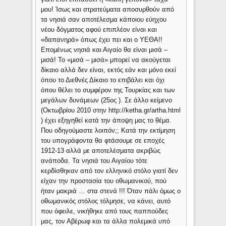
μου! Ίσως και στρατεύματα αποσυρθούν από
τα νησιά σαν αποτέλεσμα κάποιου εύηχου
νέου δόγματος αφού επιπλέον είναι και
«δαπανηρά» όπως έχει πει και ο ΥΕΘΑ!!
Επομένως νησιά και Αιγαίο θα είναι μισά –
μισά! Το «μισά – μισά» μπορεί να ακούγεται
δίκαιο αλλά δεν είναι, εκτός εάν και μόνο εκεί
όπου το Διεθνές Δίκαιο το επιβάλει και όχι
όπου θέλει το συμφέρον της Τουρκίας και των
μεγάλων δυνάμεων (25ος ). Σε άλλο κείμενο
(Οκτωβρίου 2010 στην http://ketha.gr/artha.html
) έχει εξηγηθεί κατά την άποψη μας το θέμα.
Που οδηγούμαστε λοιπόν;; Κατά την εκτίμηση
του υπογράφοντα θα φτάσουμε σε εποχές
1912-13 αλλά με αποτελέσματα ακριβώς
ανάποδα. Τα νησιά του Αιγαίου τότε
κερδίσθηκαν από τον ελληνικό στόλο γιατί δεν
είχαν την προστασία του οθωμανικού, πού
ήταν μακριά … στα στενά !!! Όταν πάλι όμως ο
οθωμανικός στόλος τόλμησε, να κάνει, αυτό
που όφειλε, νικήθηκε από τους παππούδες
μας, τον Αβέρωφ και τα άλλα πολεμικά υπό