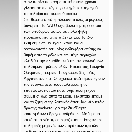
στον υπόλοιπο κόσμο τα τελευταία χρόνια
γίνεται πολύς λόγος για πηγές και αγωγούς
πετρελαίου και φυσικού αερίου.
Στα θέματα αυτά εμπλέκονται όλες οι μεγάλες
δυνάμεις. Το ΝΑΤΟ έχει βάλει την προστασία
των υποδομών αυτών σε πολύ ψηλή
προτεραιότητα στην ατζέντα του. Το ίδιο
εκτιμούμε ότι θα έχουν κάνει και οι
ανταγωνιστές του. Μας ενδιαφέρει επίσης να
θυμόμαστε το ρόλο και την τύχη περιοχών
κλειδιά στην αλυσίδα από την παραγωγή των
πολύτιμων πρώτων υλών: Καύκασος, Γεωργία,
Ουκρανία, Τουρκία, Γιουγκοσλαβία, Ιράκ,
Αφγανιστάν κ.α. Οι σχετικές συζητήσεις έγιναν
πιο έντονες μετά τους πολέμους ή τις
επαναστάσεις που κατά σύμπτωση έχουν
συμβεί σ΄ όλα αυτά τα μέρη. Τελευταία είχαμε
και το ζήτημα της Αρκτικής όπου ένα νέο πεδίο
δράσης ανοίγεται για την διεκδίκηση
κοιτασμάτων υδρογονανθράκων. Μαζί με τα
καλά αυτά νέα προετοιμάζονται επίσης και οι
πολεμικές μηχανές των παράκτιων κρατών.
Το θέμα της αποκλειστικής οικονομικής ζώνης