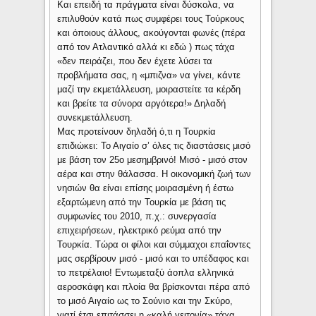
Και επειδή τα πράγματα είναι δύσκολα, να
επιλυθούν κατά πως συμφέρει τους Τούρκους
και όποιους άλλους, ακούγονται φωνές (πέρα
από τον Ατλαντικό αλλά κι εδώ ) πως τάχα
«δεν πειράζει, που δεν έχετε λύσει τα
προβλήματα σας, η «μπιζνα» να γίνει, κάντε
μαζί την εκμετάλλευση, μοιραστείτε τα κέρδη
και βρείτε τα σύνορα αργότερα!» Δηλαδή
συνεκμετάλλευση.
Μας προτείνουν δηλαδή ό,τι η Τουρκία
επιδιώκει: Το Αιγαίο σ’ όλες τις διαστάσεις μισό
με βάση τον 25ο μεσημβρινό! Μισό - μισό στον
αέρα και στην θάλασσα. Η οικονομική ζωή των
νησιών θα είναι επίσης μοιρασμένη ή έστω
εξαρτώμενη από την Τουρκία με βάση τις
συμφωνίες του 2010, π.χ.: συνεργασία
επιχειρήσεων, ηλεκτρικό ρεύμα από την
Τουρκία. Τώρα οι φίλοι και σύμμαχοι επαΐοντες
μας σερβίρουν μισό - μισό και το υπέδαφος και
το πετρέλαιο! Εντωμεταξύ άοπλα ελληνικά
αεροσκάφη και πλοία θα βρίσκονται πέρα από
το μισό Αιγαίο ως το Σούνιο και την Σκύρο,
γιατί έτσι επιτάσσει η «καλή γειτονία» τάχα