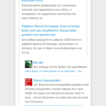
ευρωπαϊκό Νότο
Καταστροφική χαρακτηρίζει την οικονομική
πολιτική που εφαρμόζεται στον Νότο, ο
επικεφαλής του γερμανικού Ινστιτούτου Ifo,
Hans-Werner Si...
Ραββίνος Marcus Eli Ravage: Είναι να απορεί
κανείς γιατί μας απεχθάνεστε; Έχουμε βάλει
εμπόδιο στην πρόοδό σας!
Δύο άρθρα γραμμένα το μακρινό 1928 από τον
ραββίνο Marcus Eli Ravage, αναπτύσουν τις
απόψεις του για το θέμα του αντισημιτισμού και
του μί...
Mic Mic
Δεν υπάρχει τέτοιο άρθρο στο planetnews
Λόγιος Ερμής | Η γνώση ξεκινάει με την αναζήτηση...: Ιδού οι 18 που χρωστούν 11 δις ευρώ!
Manos Sapountzakis
πιο δημοσιο και κουραφεξαλα γραφετε ειναι
ιδιωτικη επιχειρηση η πρωην εφορια που εγινε
ΑΑΔΕ στα χερια των δανειστων και μας πινει το
αιμα... για να πηγαινουν τα λεφτα εξω και οχι υπερ
του Ελληνικου...