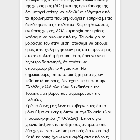
της χώρας μας (ΑΟΖ) και της οριοθέτησης της
δεν μπορεί επίσης να ειδωθεί ανεξάρτητα από
τα προβλήματα που δημιουργεί η Τουρκία με τις
διεκδικήσεις της στο Αιγαίο. Χωρική θάλασσα,
εναέριος χώρος, ΑΟΖ κυριαρχία σε νησίδες.
Φτάσαμε να ακούμε από την Τουρκία για το
μοίρασμα του στην μέση, φτάσαμε να ακούμε
όμως από χείλη ηγητόρων μας ότι η άμυνα μας
στο ανατολικό τμήμα του θα πρέπει να γίνει
λιγότερο δαπανηρή, ότι πρέπει να
αποσυμφορηθεί το Αιγαίο κ.α. Να
σημειώσουμε, ότι τα όποια ζητήματα έχουν
τεθεί κατά καιρούς, δεν έχουν τεθεί από την
Ελλάδα, αλλά όλα είναι διεκδικήσεις της
Τουρκίας σε βάρος των συμφερόντων της
Ελλάδας.
Χρόνια όμως μας λένε οι κυβερνώντες ότι το
μόνο θέμα σε εκκρεμότητα με την Τουρκία είναι
η υφαλοκρηπίδα (ΥΦΑΛ/ΔΑ)!! Επίσης για
χρόνια διεξάγονται συζητήσεις ανάμεσα στις
δύο χώρες στο πλαίσιο μυστικής διπλωματίας!
Κατά καιρούς έχουν γίνει σφάλματα από τους