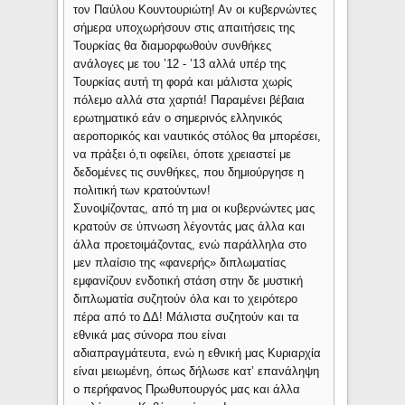
τον Παύλου Κουντουριώτη! Αν οι κυβερνώντες
σήμερα υποχωρήσουν στις απαιτήσεις της
Τουρκίας θα διαμορφωθούν συνθήκες
ανάλογες με του ’12 - ’13 αλλά υπέρ της
Τουρκίας αυτή τη φορά και μάλιστα χωρίς
πόλεμο αλλά στα χαρτιά! Παραμένει βέβαια
ερωτηματικό εάν ο σημερινός ελληνικός
αεροπορικός και ναυτικός στόλος θα μπορέσει,
να πράξει ό,τι οφείλει, όποτε χρειαστεί με
δεδομένες τις συνθήκες, που δημιούργησε η
πολιτική των κρατούντων!
Συνοψίζοντας, από τη μια οι κυβερνώντες μας
κρατούν σε ύπνωση λέγοντάς μας άλλα και
άλλα προετοιμάζοντας, ενώ παράλληλα στο
μεν πλαίσιο της «φανερής» διπλωματίας
εμφανίζουν ενδοτική στάση στην δε μυστική
διπλωματία συζητούν όλα και το χειρότερο
πέρα από το ΔΔ! Μάλιστα συζητούν και τα
εθνικά μας σύνορα που είναι
αδιαπραγμάτευτα, ενώ η εθνική μας Κυριαρχία
είναι μειωμένη, όπως δήλωσε κατ’ επανάληψη
ο περήφανος Πρωθυπουργός μας και άλλα