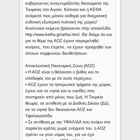
κυβερνώντες αναγνωρίζοντας δικαιώματα της
Τουρκίας στο Αιγαίο. Κάποιοι και η ΚΕΘΑ
ανάμεσά τους μιλούν καθαρά για διαχρονική
ενδοτική εξωτερική πολιτική της χώρας!
Αναλυτικά κείμενα βρίσκονται στην ιστοσελίδα:
http://www.ketha.gr/artha.html. Θα δούμε ότι και
για το θέμα της ΑΟΖ έχουν παραμεληθεί
κινήσεις, που έπρεπε, να έχουν προηγηθεί των
όποιων συμφωνιών διευθετήσεων.
Αποκλειστική Οικονομική Ζώνη (ΑΟΖ)
• Η ΑΟΖ είναι η θάλασσα ο βυθός και το
υπέδαφός του με ότι αυτά περιέχουν.
• ΑΟΖ έχουν τα ηπειρωτικά τμήματα της χώρας
έχουν και τα νησιά και οι νησίδες που
συντηρούν από μόνες τους ζωή. Η Τουρκία
θεωρεί, σε αντίθεση με το Διεθνές Δίκαιο (ΔΔ),
ότι τα νησιά δεν δικαιούνται ΑΟΖ και
Υφαλοκρηπίδα.
• Σε αντίθεση με την ΥΦΑΛ/ΔΑ που ανήκει στο
παράκτιο κράτος χωρίς ενέργεια του, η ΑΟΖ
πρέπει να γίνει νόμος του, για να έχει