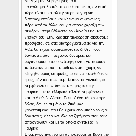
στελέχη της Κυβέρνησής του!
Το ερώτημα λοιπόν που τίθεται, είναι, αν αυτή
τώρα είναι η καταλληλότερη στιγμή για
διαπραγματεύσεις και κλείσιμο συμφωνίας
πέρα από τα άλλα και για επαναχάραξη των
συνόρων στην θάλασσα του Αιγαίου και των
νησιών του! Στην κρατική τηλεόραση ακούσαμε
πρόσφατα, ότι στις διαπραγματεύσεις για την
ΑΟΖ θα έχομε συμπαραστάτες δήθεν, τους
δανειστές μας – μεγάλες δυνάμεις και
οργανισμούς, αφού ενδιαφέρονται να πάρουν
τα δανεικά πίσω. Ειπώθηκε αυτό, χωρίς να
εξηγηθεί όμως επαρκώς, ώστε να πεισθούμε κι
εμείς, εάν και πως συμπίπτουν τα γενικότερα
συμφέροντα των δανειστών μας και της
Τουρκίας με τα ελληνικά εθνικά συμφέροντα
και το Διεθνές Δίκαιο! Γιατί σ’ ένα τέτοιο πάρε –
δώσε, δεν είναι μόνο τα δικά μας
χρωστούμενα, που θα έχουν στο μυαλό τους οι
δανειστές, αλλά και όλα τα ζητήματα που τους
απασχολούν και με τα οποία σχετίζεται η
Τουρκία!
Επομένως είναι να μη ανησυχούμε με βάση την