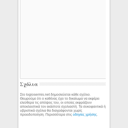
Σχόλια
Στο logiosermis.net δημοσιεύεται κάθε σχόλιο.
Θεωρούμε ότι ο καθένας έχει το δικαίωμα να εκφέρει
ελεύθερα τις απόψεις του, οι οποίες εκφράζουν
αποκλειστικά τον εκάστοτε σχολιαστή. Τα συκοφαντικά ή
υβριστικά σχόλια θα διαγράφονται χωρίς
προειδοποίηση. Περισσότερα στις
οδηγίες χρήσης
.