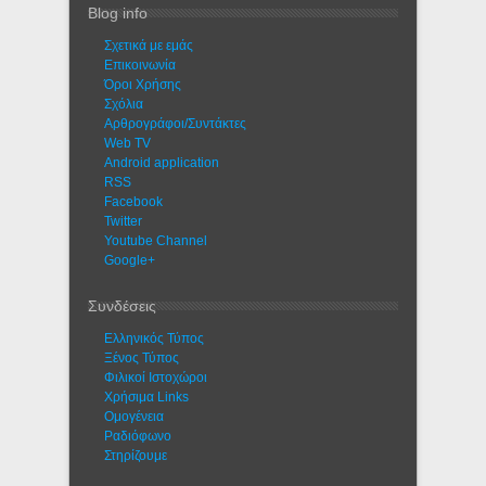
Blog info
Σχετικά με εμάς
Eπικοινωνία
Όροι Χρήσης
Σχόλια
Αρθρογράφοι/Συντάκτες
Web TV
Android application
RSS
Facebook
Twitter
Youtube Channel
Google+
Συνδέσεις
Ελληνικός Τύπος
Ξένος Τύπος
Φιλικοί Ιστοχώροι
Χρήσιμα Links
Ομογένεια
Ραδιόφωνο
Στηρίζουμε