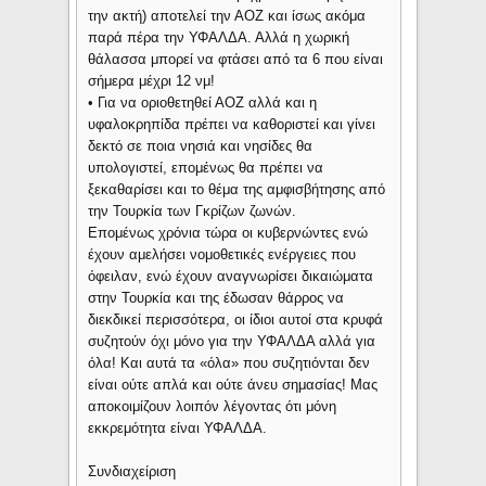
την ακτή) αποτελεί την ΑΟΖ και ίσως ακόμα
παρά πέρα την ΥΦΑΛΔΑ. Αλλά η χωρική
θάλασσα μπορεί να φτάσει από τα 6 που είναι
σήμερα μέχρι 12 νμ!
• Για να οριοθετηθεί ΑΟΖ αλλά και η
υφαλοκρηπίδα πρέπει να καθοριστεί και γίνει
δεκτό σε ποια νησιά και νησίδες θα
υπολογιστεί, επομένως θα πρέπει να
ξεκαθαρίσει και το θέμα της αμφισβήτησης από
την Τουρκία των Γκρίζων ζωνών.
Επομένως χρόνια τώρα οι κυβερνώντες ενώ
έχουν αμελήσει νομοθετικές ενέργειες που
όφειλαν, ενώ έχουν αναγνωρίσει δικαιώματα
στην Τουρκία και της έδωσαν θάρρος να
διεκδικεί περισσότερα, οι ίδιοι αυτοί στα κρυφά
συζητούν όχι μόνο για την ΥΦΑΛΔΑ αλλά για
όλα! Και αυτά τα «όλα» που συζητιόνται δεν
είναι ούτε απλά και ούτε άνευ σημασίας! Μας
αποκοιμίζουν λοιπόν λέγοντας ότι μόνη
εκκρεμότητα είναι ΥΦΑΛΔΑ.
Συνδιαχείριση