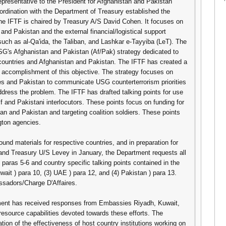
resentative to the President for Afghanistan and Pakistan
dination with the Department of Treasury established the
The IFTF is chaired by Treasury A/S David Cohen. It focuses on
an and Pakistan and the external financial/logistical support
 such as al-Qa'ida, the Taliban, and Lashkar e-Tayyiba (LeT). The
USG's Afghanistan and Pakistan (Af/Pak) strategy dedicated to
lf countries and Afghanistan and Pakistan. The IFTF has created a
e accomplishment of this objective. The strategy focuses on
es and Pakistan to communicate USG counterterrorism priorities
address the problem. The IFTF has drafted talking points for use
ulf and Pakistani interlocutors. These points focus on funding for
stan and Pakistan and targeting coalition soldiers. These points
gton agencies.
und materials for respective countries, and in preparation for
nd Treasury U/S Levey in January, the Department requests all
n paras 5-6 and country specific talking points contained in the
uwait ) para 10, (3) UAE ) para 12, and (4) Pakistan ) para 13.
ssadors/Charge D'Affaires.
tment has received responses from Embassies Riyadh, Kuwait,
esource capabilities devoted towards these efforts. The
ion of the effectiveness of host country institutions working on