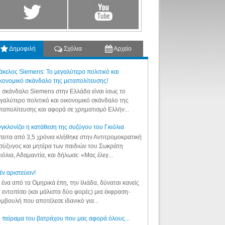
Δημοφιλή
Σχόλια
Αρχείο
κελος Siemens: Το μεγαλύτερο πολιτικό και
κονομικό σκάνδαλο της μεταπολίτευσης!
 σκάνδαλο Siemens στην Ελλάδα είναι ίσως το
γαλύτερο πολιτικό και οικονομικό σκάνδαλο της
ταπολίτευσης και αφορά σε χρηματισμό Ελλήν...
γκλονίζει η κατάθεση της συζύγου του Γκιόλια
ειτα από 3,5 χρόνια κλήθηκε στην Αντιτρομοκρατική
σύζυγος και μητέρα των παιδιών του Σωκράτη
ιόλια, Αδαμαντία, και δήλωσε: «Μας έλεγ...
έν αριστεύειν!
 ένα από τα Ομηρικά έπη, την Ιλιάδα, δύναται κανείς
 εντοπίσει (και μάλιστα δύο φορές) μια έκφραση-
μβουλή που αποτέλεσε ιδανικό για...
 πείραμα του βατράχου που μας αφορά όλους...