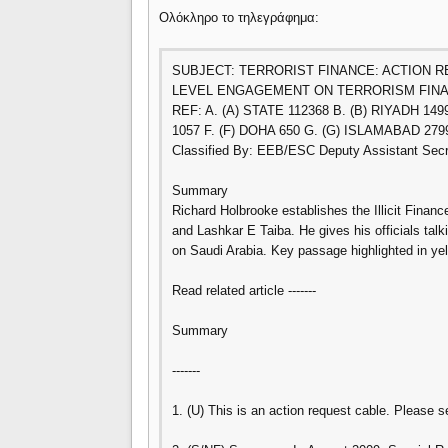
Ολόκληρο το τηλεγράφημα:
SUBJECT: TERRORIST FINANCE: ACTION 
LEVEL ENGAGEMENT ON TERRORISM FIN
REF: A. (A) STATE 112368 B. (B) RIYADH 149
1057 F. (F) DOHA 650 G. (G) ISLAMABAD 279
Classified By: EEB/ESC Deputy Assistant Secre
Summary
Richard Holbrooke establishes the Illicit Financ
and Lashkar E Taiba. He gives his officials talki
on Saudi Arabia. Key passage highlighted in yel
Read related article -------
Summary
-------
1. (U) This is an action request cable. Please s