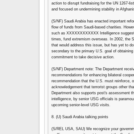
action to disrupt fundraising for the UN 1267-lis
and focused on undermining stability in Afghan
(S/NF) Saudi Arabia has enacted important reform
flow of funds from Saudi-based charities. Howeve
such as XXXXXXXXXXXX Intelligence suggests 
times, fund extremism overseas. In 2002, the 
that would address this issue, but has yet to 
secondary to the primary U.S. goal of obtainin
commitment to take decisive action.
(S/NF) Department note: The Department recei
recommendations for enhancing bilateral cooper
recommendation that the U.S. must reinforce, on
acknowledgement that terrorist groups other than 
Department also supports post's assessment th
intelligence, by senior USG officials is paramo
upcoming senior-level USG visits.
8. (U) Saudi Arabia talking points
(S/REL USA, SAU) We recognize your government