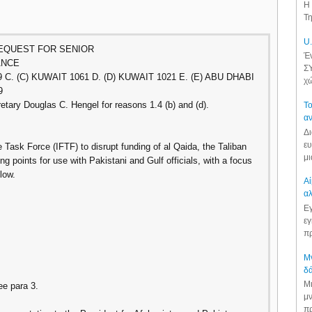
Η 
Τη
U.
REQUEST FOR SENIOR
Έν
ANCE
ΣΥ
9 C. (C) KUWAIT 1061 D. (D) KUWAIT 1021 E. (E) ABU DHABI
χώ
9
tary Douglas C. Hengel for reasons 1.4 (b) and (d).
Το
αν
Δι
ευ
e Task Force (IFTF) to disrupt funding of al Qaida, the Taliban
μι
ng points for use with Pakistani and Gulf officials, with a focus
low.
Αί
αλ
Εγ
εγ
πρ
Μν
δά
Μι
ee para 3.
μν
πρ