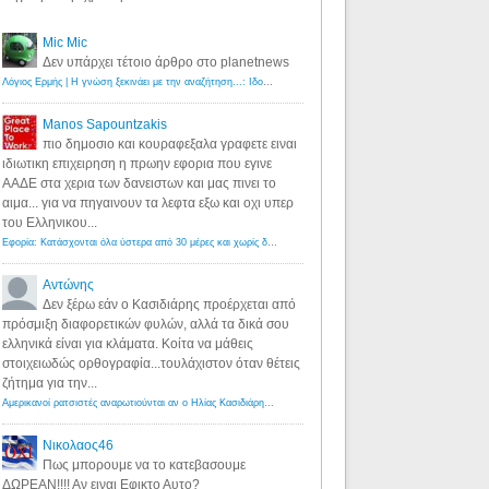
Mic Mic
Δεν υπάρχει τέτοιο άρθρο στο planetnews
Λόγιος Ερμής | Η γνώση ξεκινάει με την αναζήτηση...: Ιδού οι 18 που χρωστούν 11 δις ευρώ!
·
6 years ago
Manos Sapountzakis
πιο δημοσιο και κουραφεξαλα γραφετε ειναι
ιδιωτικη επιχειρηση η πρωην εφορια που εγινε
ΑΑΔΕ στα χερια των δανειστων και μας πινει το
αιμα... για να πηγαινουν τα λεφτα εξω και οχι υπερ
του Ελληνικου...
Εφορία: Κατάσχονται όλα ύστερα από 30 μέρες και χωρίς δικαστικές αποφάσεις - Λόγιος Ερμής
·
6 years ag
Αντώνης
Δεν ξέρω εάν ο Κασιδιάρης προέρχεται από
πρόσμιξη διαφορετικών φυλών, αλλά τα δικά σου
ελληνικά είναι για κλάματα. Κοίτα να μάθεις
στοιχειωδώς ορθογραφία...τουλάχιστον όταν θέτεις
ζήτημα για την...
Αμερικανοί ρατσιστές αναρωτιούνται αν ο Ηλίας Κασιδιάρης ανήκει στη λευκή φυλή... - Λόγιος Ερμής
·
7 yea
Νικολαος46
Πως μπορουμε να το κατεβασουμε
ΔΩΡΕΑΝ!!!! Αν ειναι Εφικτο Αυτο?