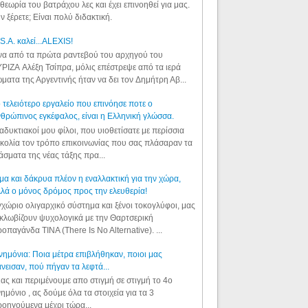
θεωρία του βατράχου λες και έχει επινοηθεί για μας.
ν ξέρετε; Είναι πολύ διδακτική.
S.A. καλεί...ALEXIS!
α από τα πρώτα ραντεβού του αρχηγού του
ΡΙΖΑ Αλέξη Τσίπρα, μόλις επέστρεψε από τα ιερά
ματα της Αργεντινής ήταν να δει τον Δημήτρη Αβ...
 τελειότερο εργαλείο που επινόησε ποτε ο
θρώπινος εγκέφαλος, είναι η Ελληνική γλώσσα.
αδυκτιακοί μου φίλοι, που υιοθετίσατε με περίσσια
κολία τον τρόπο επικοινωνίας που σας πλάσαραν τα
άσματα της νέας τάξης πρα...
μα και δάκρυα πλέον η εναλλακτική για την χώρα,
λά ο μόνος δρόμος προς την ελευθερία!
χώριο ολιγαρχικό σύστημα και ξένοι τοκογλύφοι, μας
κλωβίζουν ψυχολογικά με την Θαρτσερική
οπαγάνδα TINA (There Is No Alternative). ...
ημόνια: Ποια μέτρα επιβλήθηκαν, ποιοι μας
νεισαν, πού πήγαν τα λεφτά...
ας και περιμένουμε απο στιγμή σε στιγμή το 4ο
ημόνιο , ας δούμε όλα τα στοιχεία για τα 3
οηγούμενα μέχρι τώρα...