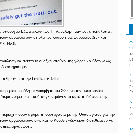
ς υπουργού Εξωτερικών των ΗΠΑ, Χίλαρι Κλίντον, αποκαλύπτει
ατικών οργανώσεων σε όλο τον κόσμο είναι Σαουδάραβες» και
Φά
ikileaks.
οι
Το
με
πρόκληση να πειστούν οι αξιωματούχοι της χώρας να θέσουν ως
με
 δραστηριότητας.
Συ
 Ταλιμπάν και την Lashkar-e-Taiba.
Έπ
η 
φημερίδα εστάλη το Δεκέμβριο του 2009 με την αμερικανίδα
Γκ
λύτερα χρηματικά ποσά συγκεντρώνονται κατά τη διάρκεια της
Aι
Σε
να
ν περιοχή» όσον αφορά τη συνεργασία με την Ουάσινγκτον για την
συ
κών οργανώσεων, ενώ και το Κουβέιτ «δεν είναι διατεθειμένο να
ιστικές οργανώσεις.
Το