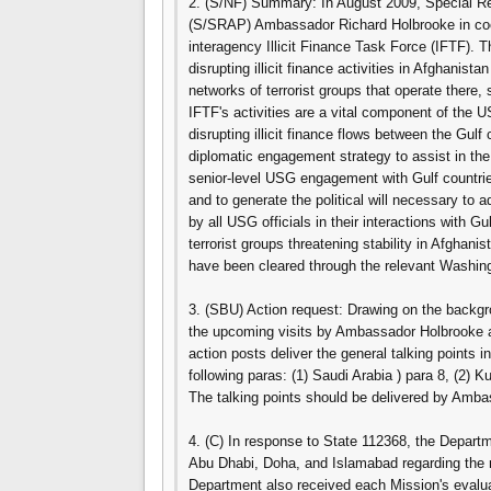
2. (S/NF) Summary: In August 2009, Special Rep
(S/SRAP) Ambassador Richard Holbrooke in coor
interagency Illicit Finance Task Force (IFTF). 
disrupting illicit finance activities in Afghanist
networks of terrorist groups that operate there,
IFTF's activities are a vital component of the 
disrupting illicit finance flows between the Gu
diplomatic engagement strategy to assist in th
senior-level USG engagement with Gulf countri
and to generate the political will necessary to 
by all USG officials in their interactions with G
terrorist groups threatening stability in Afghani
have been cleared through the relevant Washin
3. (SBU) Action request: Drawing on the backgro
the upcoming visits by Ambassador Holbrooke a
action posts deliver the general talking points i
following paras: (1) Saudi Arabia ) para 8, (2) K
The talking points should be delivered by Amba
4. (C) In response to State 112368, the Depar
Abu Dhabi, Doha, and Islamabad regarding the r
Department also received each Mission's evaluat