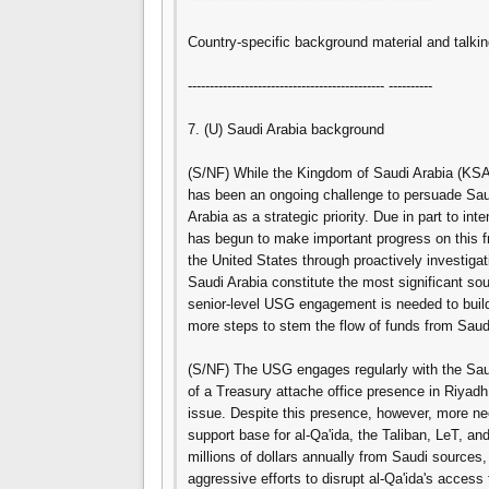
Country-specific background material and talkin
--------------------------------------------- ----------
7. (U) Saudi Arabia background
(S/NF) While the Kingdom of Saudi Arabia (KSA) t
has been an ongoing challenge to persuade Saudi
Arabia as a strategic priority. Due in part to i
has begun to make important progress on this fr
the United States through proactively investigatin
Saudi Arabia constitute the most significant sou
senior-level USG engagement is needed to build
more steps to stem the flow of funds from Saudi
(S/NF) The USG engages regularly with the Saud
of a Treasury attache office presence in Riyadh 
issue. Despite this presence, however, more nee
support base for al-Qa'ida, the Taliban, LeT, an
millions of dollars annually from Saudi sources,
aggressive efforts to disrupt al-Qa'ida's acces