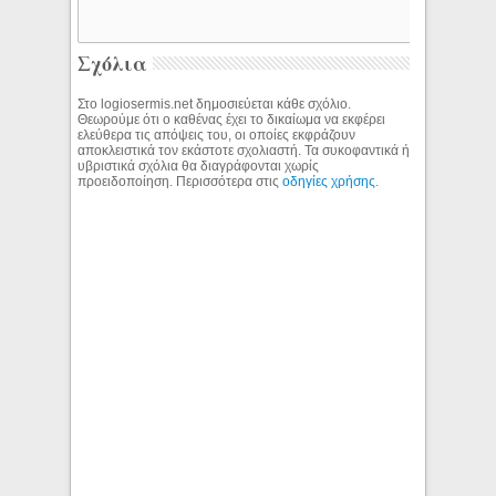
Σχόλια
Στο logiosermis.net δημοσιεύεται κάθε σχόλιο.
Θεωρούμε ότι ο καθένας έχει το δικαίωμα να εκφέρει
ελεύθερα τις απόψεις του, οι οποίες εκφράζουν
αποκλειστικά τον εκάστοτε σχολιαστή. Τα συκοφαντικά ή
υβριστικά σχόλια θα διαγράφονται χωρίς
προειδοποίηση. Περισσότερα στις
οδηγίες χρήσης
.