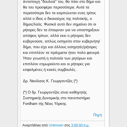
άντιστοιχη "δουλειά" του, θα πάει στο δήμο και
θα του προσφέρει περισσότερα. Αυτά τα
περισσότερα δεν τα καρπώνεται ενας τρίτος
αλλά ο ίδιος ο δικαιούχος της πολιτικής, ο
δήμος/λαός. Φυσικά αυτό δεν σημαίνει ότι οι
ρήτορες δεν τα έπαιρναν για να υποστηριξουν
απόψεις τρίτων, αλλά εκει ο ρήτορας δεν
κυβερνούσε, απλώς εισηγείτο στον κυβερνήτη/
δήμο, που είχε και άλλους εισηγητές/ρήτορες
και επιπλέον τα πράγματα ήταν πολύ φανερά.
Ήταν γνωστή η πολιτεία των ρητόρων και
επιπλέον ετιμωρούντο και οι ρήτορες για
εσφαλμένες ή κακές συμβουλές..
Δρ. Νικόλαος Κ. Γεωργαντζάς (*)
(*) Ο δρ. Γεωργαντζάς είναι καθηγητής
Συστημικής Δυναμικής στο πανεπιστήμιο
Fordham τής Νέας Υόρκης.
Πηγή
Αναρτήθηκε από
Unknown
στις
3:00:00 π.μ.