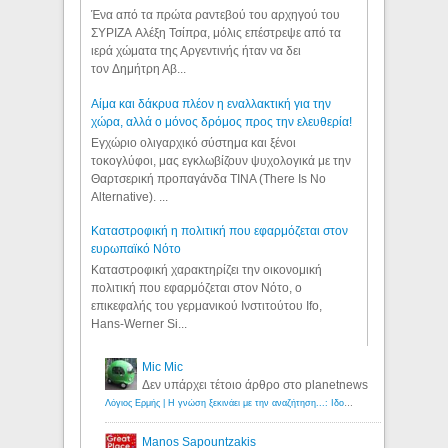
Ένα από τα πρώτα ραντεβού του αρχηγού του
ΣΥΡΙΖΑ Αλέξη Τσίπρα, μόλις επέστρεψε από τα
ιερά χώματα της Αργεντινής ήταν να δει
τον Δημήτρη Αβ...
Αίμα και δάκρυα πλέον η εναλλακτική για την
χώρα, αλλά ο μόνος δρόμος προς την ελευθερία!
Εγχώριο ολιγαρχικό σύστημα και ξένοι
τοκογλύφοι, μας εγκλωβίζουν ψυχολογικά με την
Θαρτσερική προπαγάνδα TINA (There Is No
Alternative). ...
Καταστροφική η πολιτική που εφαρμόζεται στον
ευρωπαϊκό Νότο
Καταστροφική χαρακτηρίζει την οικονομική
πολιτική που εφαρμόζεται στον Νότο, ο
επικεφαλής του γερμανικού Ινστιτούτου Ifo,
Hans-Werner Si...
Mic Mic
Δεν υπάρχει τέτοιο άρθρο στο planetnews
Λόγιος Ερμής | Η γνώση ξεκινάει με την αναζήτηση...: Ιδού οι 18 που χρωστούν 11 δις ευρώ!
Manos Sapountzakis