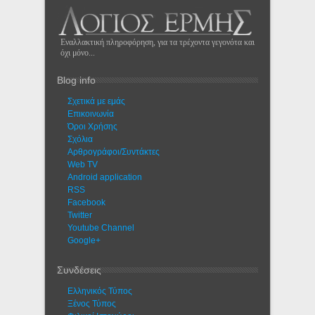
Εναλλακτική πληροφόρηση, για τα τρέχοντα γεγονότα και
όχι μόνο...
Blog info
Σχετικά με εμάς
Eπικοινωνία
Όροι Χρήσης
Σχόλια
Αρθρογράφοι/Συντάκτες
Web TV
Android application
RSS
Facebook
Twitter
Youtube Channel
Google+
Συνδέσεις
Ελληνικός Τύπος
Ξένος Τύπος