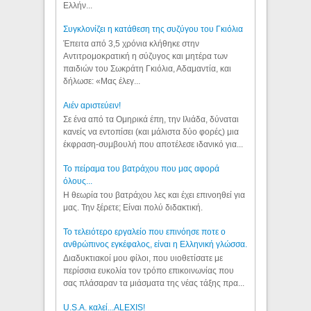
Ελλήν...
Συγκλονίζει η κατάθεση της συζύγου του Γκιόλια
Έπειτα από 3,5 χρόνια κλήθηκε στην
Αντιτρομοκρατική η σύζυγος και μητέρα των
παιδιών του Σωκράτη Γκιόλια, Αδαμαντία, και
δήλωσε: «Μας έλεγ...
Aιέν αριστεύειν!
Σε ένα από τα Ομηρικά έπη, την Ιλιάδα, δύναται
κανείς να εντοπίσει (και μάλιστα δύο φορές) μια
έκφραση-συμβουλή που αποτέλεσε ιδανικό για...
Το πείραμα του βατράχου που μας αφορά
όλους...
Η θεωρία του βατράχου λες και έχει επινοηθεί για
μας. Την ξέρετε; Είναι πολύ διδακτική.
Το τελειότερο εργαλείο που επινόησε ποτε ο
ανθρώπινος εγκέφαλος, είναι η Ελληνική γλώσσα.
Διαδυκτιακοί μου φίλοι, που υιοθετίσατε με
περίσσια ευκολία τον τρόπο επικοινωνίας που
σας πλάσαραν τα μιάσματα της νέας τάξης πρα...
U.S.A. καλεί...ALEXIS!