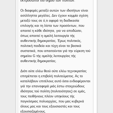
εκπρόσωποι τού δήμου των πολιτών.
Οι διαφορές μεταξύ αυτών των ιδιοτήτων είναι
ασύλληπτα μεγάλες. Δεν έχουν καμμία σχέση
μεταξύ τους σε ό,τι αφορά τη διαδικασία
επιλογής και τη λίστα των προσόντων, που
απαιτεί η κάθε ιδιότητα, για να αποδώσει,
όπως απαιτεί η ομαλή λειτουργία τής
αυθεντικής δημοκρατίας. Έρως πολιτικός,
πολιτική παιδεία και τύχη είναι τα βασικά
συστατικά, που απαιτούνται γιά την εύρεση τού
σημείου G τής ομαλής λειτουργίας τής
αυθεντικής δημοκρατίας.
Διότι ούτε ελέω θεού ούτε ελέω τεχνοκρατίας
επιτρέπεται η επιβολή πολιτεύματος. Ας το
καταλάβουν επιτέλους αυτό όσοι ενδιαφέρονται
γιά την επαναφορά μιάς έστω στοιχειώδους
ιδιότητας τού πολίτη (πολιτειότητας) σε εμάς,
τους πειθήνιους πλέον υπηκόους τής
παγκόσμιας πολυαρχίας, που μας κυβερνά
όλους μας και τους εξουσιαστές και τους
εξουσιαζομένους.