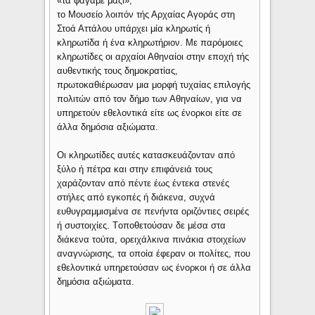
«τα φάγαμε μαζί»;
το Μουσείο λοιπόν τής Αρχαίας Αγοράς στη
Στοά Αττάλου υπάρχει μία κληρωτίς ή
κληρωτίδα ή ένα κληρωτήριον. Με παρόμοιες
κληρωτίδες οι αρχαίοι Αθηναίοι στην εποχή τής
αυθεντικής τους δημοκρατίας,
πρωτοκαθιέρωσαν μια μορφή τυχαίας επιλογής
πολιτών από τον δήμο των Αθηναίων, για να
υπηρετούν εθελοντικά είτε ως ένορκοι είτε σε
άλλα δημόσια αξιώματα.
Οι κληρωτίδες αυτές κατασκευάζονταν από
ξύλο ή πέτρα και στην επιφάνειά τους
χαράζονταν από πέντε έως έντεκα στενές
στήλες από εγκοπές ή διάκενα, συχνά
ευθυγραμμισμένα σε πενήντα οριζόντιες σειρές
ή συστοιχίες. Tοποθετούσαν δε μέσα στα
διάκενα τούτα, ορειχάλκινα πινάκια στοιχείων
αναγνώρισης, τα οποία έφεραν οι πολίτες, που
εθελοντικά υπηρετούσαν ως ένορκοι ή σε άλλα
δημόσια αξιώματα.