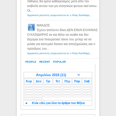
πίθηκος θα έμενε καθαρόαιμος μετα απο την
εισβολή αυτών των μη ελληνικών φυλων εκεί κατω.
Οι...
Αμερικανοί ρατσιστές αναρωτιούνται αν ο Ηλίας Κασιδιάρης ανήκει στη λευκή φυλή... - Λόγιος Ερμής
ΜΑΚΔΟΣ
Έχουν απόλυτο δίκιο ΔΕΝ ΕΙΝΑΙ ΕΛΛΗΝΑΣ
Ο ΚΑΣΙΔΙΑΡΗΣ αν και θέλει να νιώθει και δεν
δέχομαι ενα πνευματικό τέκνο του χιτλερ να να
μιλάει για κατοχικό δανειο και αποζημιώσεις και ο
πρόεδρος του...
Αμερικανοί ρατσιστές αναρωτιούνται αν ο Ηλίας Κασιδιάρης ανήκει στη λευκή φυλή... - Λόγιος Ερμής
PEOPLE
RECENT
POPULAR
Κυρ
Δευ
Τρι
Τετ
Πεμ
Παρ
Σαβ
◄
Κλίκ εδώ για όλα τα άρθρα του Μήνα