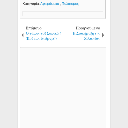
Κατηγορία:
Αφιερώματα
,
Πολιτισμός
Επόμενο
Προηγούμενο
Ὁ τάφος τοῦ Σοφοκλῆ
Η Διακήρυξη της
(Kι ὅμως ὑπάρχει!)
Χιλιετίας