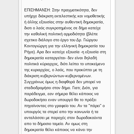
ΕΠΙΣΗΜΑΝΣΗ: Στην πραγματικότητα, δεν
υπήρχε διάκριση εκτελεστικής και νομοθετικής
ή άλλης εξουσίας στην αυθεντική δημοκρατία,
διοτι ο λαός συγκροτημένος σε δήμο κατείχε
την καθολική πολιτική αρμοδιότητα (βλέπε
σχετικο διάλογο στο έργο του Δρ. Γιώργου
Κοντογιώργη για την ελληνική δημοκρατία του
Ρήγα). Αρα δεν κατείχε εξουσία -η εξουσία στη
δημοκρατία καταργείται- δεν είναι δηλαδή
πολιτικά κύριαρχος, διότι λείπει το υποκείμενο
της κυριαρχίας, ο λαός, που προκύπτει με τη
διάκριση κυβερνώντων-κυβερνομένων.
Συγχρόνως όμως η διαφθορά δεν μπορεί να
σταδιοδρομήσει στον δήμο. Γιατι; Διότι, για
παράδειγμα, εαν σήμερα θέλει κάποιος να
δωροδοκήσει εναν υπουργό θα το πράξει
πηγαίνοντας στο γραφείο του. Αν τα "πάρει" ο
υπουργός τα στερεί απο την κοινωνία ή τα
ανταλάσσει με παροχές στον δωροδοκούντα
απο το δήμοσιο ταμείο. Αν ομως στη
δημοκρατία θέλει κάποιος να κάνει την