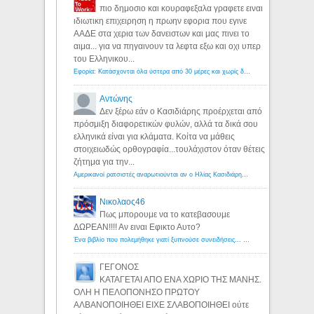
πιο δημοσιο και κουραφεξαλα γραφετε ειναι
ιδιωτικη επιχειρηση η πρωην εφορια που εγινε
ΑΑΔΕ στα χερια των δανειστων και μας πινει το
αιμα... για να πηγαινουν τα λεφτα εξω και οχι υπερ
του Ελληνικου...
Εφορία: Κατάσχονται όλα ύστερα από 30 μέρες και χωρίς δικαστικές αποφάσεις - Λόγιος Ερμής
Αντώνης
Δεν ξέρω εάν ο Κασιδιάρης προέρχεται από
πρόσμιξη διαφορετικών φυλών, αλλά τα δικά σου
ελληνικά είναι για κλάματα. Κοίτα να μάθεις
στοιχειωδώς ορθογραφία...τουλάχιστον όταν θέτεις
ζήτημα για την...
Αμερικανοί ρατσιστές αναρωτιούνται αν ο Ηλίας Κασιδιάρης ανήκει στη λευκή φυλή... - Λόγιος Ερμής
Νικολαος46
Πως μπορουμε να το κατεβασουμε
ΔΩΡΕΑΝ!!!! Αν ειναι Εφικτο Αυτο?
Ένα βιβλίο που πολεμήθηκε γιατί ξυπνούσε συνειδήσεις... - Λόγιος Ερμής | Η γνώση ξεκινάει με την αναζήτηση...
ΓΕΓΟΝΟΣ
ΚΑΤΑΓΕΤΑΙ ΑΠΟ ΕΝΑ ΧΩΡΙΟ ΤΗΣ ΜΑΝΗΣ.
ΟΛΗ Η ΠΕΛΟΠΟΝΗΣΟ ΠΡΩΤΟΥ
ΑΛΒΑΝΟΠΟΙΗΘΕΙ ΕΙΧΕ ΣΛΑΒΟΠΟΙΗΘΕΙ ούτε