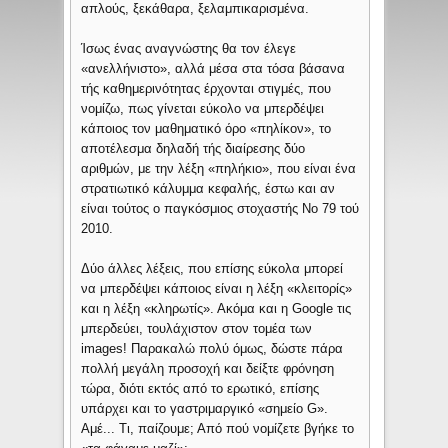
απλούς, ξεκάθαρα, ξελαμπικαρισμένα.
Ίσως ένας αναγνώστης θα τον έλεγε
«ανελλήνιστο», αλλά μέσα στα τόσα βάσανα
τής καθημερινότητας έρχονται στιγμές, που
νομίζω, πως γίνεται εύκολο να μπερδέψει
κάποιος τον μαθηματικό όρο «πηλίκον», το
αποτέλεσμα δηλαδή τής διαίρεσης δύο
αριθμών, με την λέξη «πηλήκιο», που είναι ένα
στρατιωτικό κάλυμμα κεφαλής, έστω και αν
είναι τούτος ο παγκόσμιος στοχαστής Νο 79 τού
2010.
Δύο άλλες λέξεις, που επίσης εύκολα μπορεί
να μπερδέψει κάποιος είναι η λέξη «κλειτορίς»
και η λέξη «κληρωτίς». Ακόμα και η Google τις
μπερδεύει, τουλάχιστον στον τομέα των
images! Παρακαλώ πολύ όμως, δώστε πάρα
πολλή μεγάλη προσοχή και δείξτε φρόνηση
τώρα, διότι εκτός από το ερωτικό, επίσης
υπάρχει και το γαστριμαργικό «σημείο G».
Αμέ... Τι, παίζουμε; Από πού νομίζετε βγήκε το