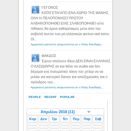
ΓΕΓΟΝΟΣ
ΚΑΤΑΓΕΤΑΙ ΑΠΟ ΕΝΑ ΧΩΡΙΟ ΤΗΣ ΜΑΝΗΣ.
ΟΛΗ Η ΠΕΛΟΠΟΝΗΣΟ ΠΡΩΤΟΥ
ΑΛΒΑΝΟΠΟΙΗΘΕΙ ΕΙΧΕ ΣΛΑΒΟΠΟΙΗΘΕΙ ούτε
πίθηκος θα έμενε καθαρόαιμος μετα απο την
εισβολή αυτών των μη ελληνικών φυλων εκεί κατω.
Οι...
Αμερικανοί ρατσιστές αναρωτιούνται αν ο Ηλίας Κασιδιάρης ανήκει στη λευκή φυλή... - Λόγιος Ερμής
ΜΑΚΔΟΣ
Έχουν απόλυτο δίκιο ΔΕΝ ΕΙΝΑΙ ΕΛΛΗΝΑΣ
Ο ΚΑΣΙΔΙΑΡΗΣ αν και θέλει να νιώθει και δεν
δέχομαι ενα πνευματικό τέκνο του χιτλερ να να
μιλάει για κατοχικό δανειο και αποζημιώσεις και ο
πρόεδρος του...
Αμερικανοί ρατσιστές αναρωτιούνται αν ο Ηλίας Κασιδιάρης ανήκει στη λευκή φυλή... - Λόγιος Ερμής
PEOPLE
RECENT
POPULAR
Κυρ
Δευ
Τρι
Τετ
Πεμ
Παρ
Σαβ