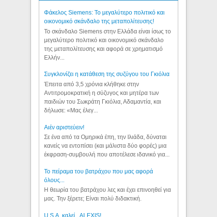
Φάκελος Siemens: Το μεγαλύτερο πολιτικό και
οικονομικό σκάνδαλο της μεταπολίτευσης!
Το σκάνδαλο Siemens στην Ελλάδα είναι ίσως το
μεγαλύτερο πολιτικό και οικονομικό σκάνδαλο
της μεταπολίτευσης και αφορά σε χρηματισμό
Ελλήν...
Συγκλονίζει η κατάθεση της συζύγου του Γκιόλια
Έπειτα από 3,5 χρόνια κλήθηκε στην
Αντιτρομοκρατική η σύζυγος και μητέρα των
παιδιών του Σωκράτη Γκιόλια, Αδαμαντία, και
δήλωσε: «Μας έλεγ...
Aιέν αριστεύειν!
Σε ένα από τα Ομηρικά έπη, την Ιλιάδα, δύναται
κανείς να εντοπίσει (και μάλιστα δύο φορές) μια
έκφραση-συμβουλή που αποτέλεσε ιδανικό για...
Το πείραμα του βατράχου που μας αφορά
όλους...
Η θεωρία του βατράχου λες και έχει επινοηθεί για
μας. Την ξέρετε; Είναι πολύ διδακτική.
U.S.A. καλεί...ALEXIS!