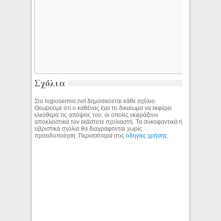
Σχόλια
Στο logiosermis.net δημοσιεύεται κάθε σχόλιο.
Θεωρούμε ότι ο καθένας έχει το δικαίωμα να εκφέρει
ελεύθερα τις απόψεις του, οι οποίες εκφράζουν
αποκλειστικά τον εκάστοτε σχολιαστή. Τα συκοφαντικά ή
υβριστικά σχόλια θα διαγράφονται χωρίς
προειδοποίηση. Περισσότερα στις
οδηγίες χρήσης
.