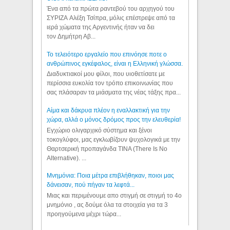
Ένα από τα πρώτα ραντεβού του αρχηγού του
ΣΥΡΙΖΑ Αλέξη Τσίπρα, μόλις επέστρεψε από τα
ιερά χώματα της Αργεντινής ήταν να δει
τον Δημήτρη Αβ...
Το τελειότερο εργαλείο που επινόησε ποτε ο
ανθρώπινος εγκέφαλος, είναι η Ελληνική γλώσσα.
Διαδυκτιακοί μου φίλοι, που υιοθετίσατε με
περίσσια ευκολία τον τρόπο επικοινωνίας που
σας πλάσαραν τα μιάσματα της νέας τάξης πρα...
Αίμα και δάκρυα πλέον η εναλλακτική για την
χώρα, αλλά ο μόνος δρόμος προς την ελευθερία!
Εγχώριο ολιγαρχικό σύστημα και ξένοι
τοκογλύφοι, μας εγκλωβίζουν ψυχολογικά με την
Θαρτσερική προπαγάνδα TINA (There Is No
Alternative). ...
Μνημόνια: Ποια μέτρα επιβλήθηκαν, ποιοι μας
δάνεισαν, πού πήγαν τα λεφτά...
Μιας και περιμένουμε απο στιγμή σε στιγμή το 4ο
μνημόνιο , ας δούμε όλα τα στοιχεία για τα 3
προηγούμενα μέχρι τώρα...