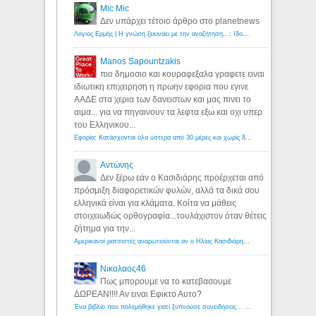
Mic Mic
Δεν υπάρχει τέτοιο άρθρο στο planetnews
Λόγιος Ερμής | Η γνώση ξεκινάει με την αναζήτηση...: Ιδού οι 18 που χρωστούν 11 δις ευρώ!
Manos Sapountzakis
πιο δημοσιο και κουραφεξαλα γραφετε ειναι
ιδιωτικη επιχειρηση η πρωην εφορια που εγινε
ΑΑΔΕ στα χερια των δανειστων και μας πινει το
αιμα... για να πηγαινουν τα λεφτα εξω και οχι υπερ
του Ελληνικου...
Εφορία: Κατάσχονται όλα ύστερα από 30 μέρες και χωρίς δικαστικές αποφάσεις - Λόγιος Ερμής
Αντώνης
Δεν ξέρω εάν ο Κασιδιάρης προέρχεται από
πρόσμιξη διαφορετικών φυλών, αλλά τα δικά σου
ελληνικά είναι για κλάματα. Κοίτα να μάθεις
στοιχειωδώς ορθογραφία...τουλάχιστον όταν θέτεις
ζήτημα για την...
Αμερικανοί ρατσιστές αναρωτιούνται αν ο Ηλίας Κασιδιάρης ανήκει στη λευκή φυλή... - Λόγιος Ερμής
Νικολαος46
Πως μπορουμε να το κατεβασουμε
ΔΩΡΕΑΝ!!!! Αν ειναι Εφικτο Αυτο?
Ένα βιβλίο που πολεμήθηκε γιατί ξυπνούσε συνειδήσεις... - Λόγιος Ερμής | Η γνώση ξεκινάει με την αναζήτηση...