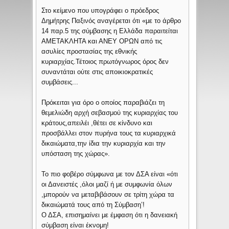
Στο κείμενο που υπογράφει ο πρόεδρος
Δημήτρης Παξινός αναγέρεται ότι «με το άρθρο
14 παρ.5 της σύμβασης η Ελλάδα παραιτείται
ΑΜΕΤΑΚΛΗΤΑ και ΑΝΕΥ ΟΡΩΝ από τις
ασυλίες προστασίας της εθνικής
κυριαρχίας.Τέτοιος πρωτόγνωρος όρος δεν
συναντάται ούτε στις αποικιοκρατικές
συμβάσεις...
Πρόκειται για όρο ο οποίος παραβιάζει τη
θεμελιώδη αρχή σεβασμού της κυριαρχίας του
κράτους,απειλέι ,θέτει σε κίνδυνο και
προσβάλλει στον πυρήνα τους τα κυριαρχικά
δικαιώματα,την ίδια την κυριαρχία και την
υπόσταση της χώρας».
Το πιο φοβέρο σύμφωνα με τον ΔΣΑ είναι «ότι
οι Δανειστές ,όλοι μαζί ή με συμφωνία όλων
,μπορούν να μεταβιβάσουν σε τρίτη χώρα τα
δικαιώματά τους από τη Σύμβαση’!
Ο ΔΣΑ, επισημαίνει με έμφαση ότι η δανειακή
σύμβαση είναι έκνομη!