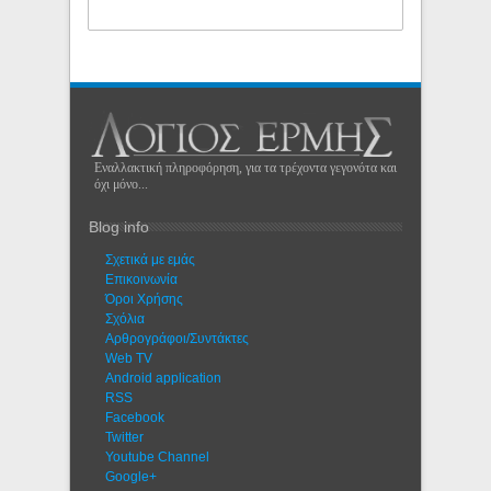
Εναλλακτική πληροφόρηση, για τα τρέχοντα γεγονότα και
όχι μόνο...
Blog info
Σχετικά με εμάς
Eπικοινωνία
Όροι Χρήσης
Σχόλια
Αρθρογράφοι/Συντάκτες
Web TV
Android application
RSS
Facebook
Twitter
Youtube Channel
Google+