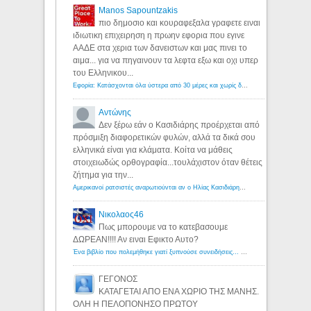
Manos Sapountzakis
πιο δημοσιο και κουραφεξαλα γραφετε ειναι
ιδιωτικη επιχειρηση η πρωην εφορια που εγινε
ΑΑΔΕ στα χερια των δανειστων και μας πινει το
αιμα... για να πηγαινουν τα λεφτα εξω και οχι υπερ
του Ελληνικου...
Εφορία: Κατάσχονται όλα ύστερα από 30 μέρες και χωρίς δικαστικές αποφάσεις - Λόγιος Ερμής
Αντώνης
Δεν ξέρω εάν ο Κασιδιάρης προέρχεται από
πρόσμιξη διαφορετικών φυλών, αλλά τα δικά σου
ελληνικά είναι για κλάματα. Κοίτα να μάθεις
στοιχειωδώς ορθογραφία...τουλάχιστον όταν θέτεις
ζήτημα για την...
Αμερικανοί ρατσιστές αναρωτιούνται αν ο Ηλίας Κασιδιάρης ανήκει στη λευκή φυλή... - Λόγιος Ερμής
Νικολαος46
Πως μπορουμε να το κατεβασουμε
ΔΩΡΕΑΝ!!!! Αν ειναι Εφικτο Αυτο?
Ένα βιβλίο που πολεμήθηκε γιατί ξυπνούσε συνειδήσεις... - Λόγιος Ερμής | Η γνώση ξεκινάει με την αναζήτηση...
ΓΕΓΟΝΟΣ
ΚΑΤΑΓΕΤΑΙ ΑΠΟ ΕΝΑ ΧΩΡΙΟ ΤΗΣ ΜΑΝΗΣ.
ΟΛΗ Η ΠΕΛΟΠΟΝΗΣΟ ΠΡΩΤΟΥ