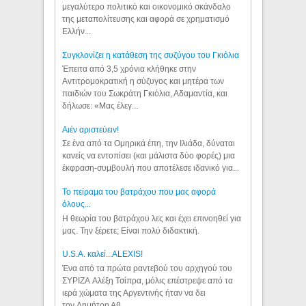
μεγαλύτερο πολιτικό και οικονομικό σκάνδαλο
της μεταπολίτευσης και αφορά σε χρηματισμό
Ελλήν...
Συγκλονίζει η κατάθεση της συζύγου του Γκιόλια
Έπειτα από 3,5 χρόνια κλήθηκε στην
Αντιτρομοκρατική η σύζυγος και μητέρα των
παιδιών του Σωκράτη Γκιόλια, Αδαμαντία, και
δήλωσε: «Μας έλεγ...
Aιέν αριστεύειν!
Σε ένα από τα Ομηρικά έπη, την Ιλιάδα, δύναται
κανείς να εντοπίσει (και μάλιστα δύο φορές) μια
έκφραση-συμβουλή που αποτέλεσε ιδανικό για...
Το πείραμα του βατράχου που μας αφορά
όλους...
Η θεωρία του βατράχου λες και έχει επινοηθεί για
μας. Την ξέρετε; Είναι πολύ διδακτική.
U.S.A. καλεί...ALEXIS!
Ένα από τα πρώτα ραντεβού του αρχηγού του
ΣΥΡΙΖΑ Αλέξη Τσίπρα, μόλις επέστρεψε από τα
ιερά χώματα της Αργεντινής ήταν να δει
τον Δημήτρη Αβ...