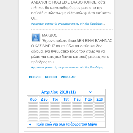
ΑΛΒΑΝΟΠΟΙΗΘΕΙ ΕΙΧΕ ΣΛΑΒΟΠΟΙΗΘΕΙ ούτε
πίθηκος θα έμενε καθαρόαιμος μετα απο την
εισβολή αυτών των μη ελληνικών φυλων εκεί κατω.
Οι...
Αμερικανοί ρατσιστές αναρωτιούνται αν ο Ηλίας Κασιδιάρης ανήκει στη λευκή φυλή... - Λόγιος Ερμής
ΜΑΚΔΟΣ
Έχουν απόλυτο δίκιο ΔΕΝ ΕΙΝΑΙ ΕΛΛΗΝΑΣ
Ο ΚΑΣΙΔΙΑΡΗΣ αν και θέλει να νιώθει και δεν
δέχομαι ενα πνευματικό τέκνο του χιτλερ να να
μιλάει για κατοχικό δανειο και αποζημιώσεις και ο
πρόεδρος του...
Αμερικανοί ρατσιστές αναρωτιούνται αν ο Ηλίας Κασιδιάρης ανήκει στη λευκή φυλή... - Λόγιος Ερμής
PEOPLE
RECENT
POPULAR
Κυρ
Δευ
Τρι
Τετ
Πεμ
Παρ
Σαβ
◄
Κλίκ εδώ για όλα τα άρθρα του Μήνα