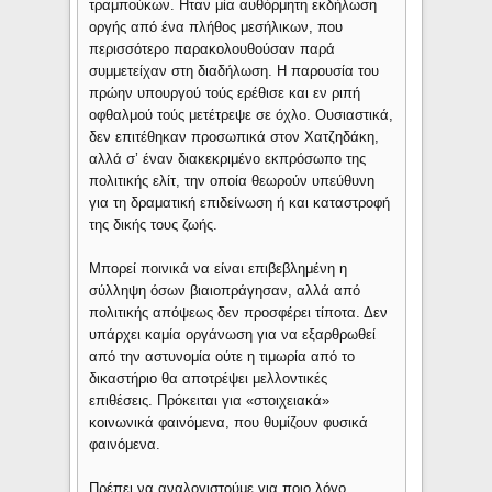
τραμπούκων. Ηταν μία αυθόρμητη εκδήλωση
οργής από ένα πλήθος μεσήλικων, που
περισσότερο παρακολουθούσαν παρά
συμμετείχαν στη διαδήλωση. Η παρουσία του
πρώην υπουργού τούς ερέθισε και εν ριπή
οφθαλμού τούς μετέτρεψε σε όχλο. Ουσιαστικά,
δεν επιτέθηκαν προσωπικά στον Χατζηδάκη,
αλλά σ’ έναν διακεκριμένο εκπρόσωπο της
πολιτικής ελίτ, την οποία θεωρούν υπεύθυνη
για τη δραματική επιδείνωση ή και καταστροφή
της δικής τους ζωής.
Μπορεί ποινικά να είναι επιβεβλημένη η
σύλληψη όσων βιαιοπράγησαν, αλλά από
πολιτικής απόψεως δεν προσφέρει τίποτα. Δεν
υπάρχει καμία οργάνωση για να εξαρθρωθεί
από την αστυνομία ούτε η τιμωρία από το
δικαστήριο θα αποτρέψει μελλοντικές
επιθέσεις. Πρόκειται για «στοιχειακά»
κοινωνικά φαινόμενα, που θυμίζουν φυσικά
φαινόμενα.
Πρέπει να αναλογιστούμε για ποιο λόγο,