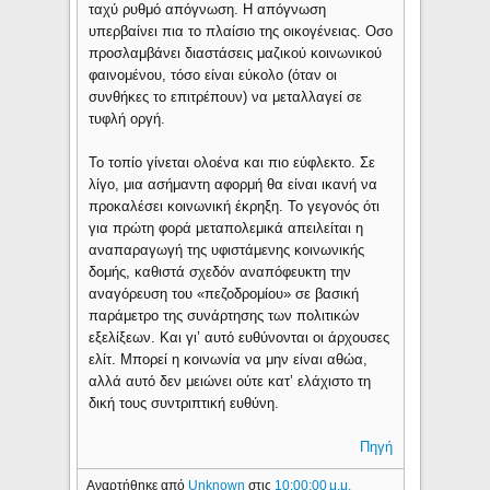
ταχύ ρυθμό απόγνωση. Η απόγνωση
υπερβαίνει πια το πλαίσιο της οικογένειας. Οσο
προσλαμβάνει διαστάσεις μαζικού κοινωνικού
φαινομένου, τόσο είναι εύκολο (όταν οι
συνθήκες το επιτρέπουν) να μεταλλαγεί σε
τυφλή οργή.
Το τοπίο γίνεται ολοένα και πιο εύφλεκτο. Σε
λίγο, μια ασήμαντη αφορμή θα είναι ικανή να
προκαλέσει κοινωνική έκρηξη. Το γεγονός ότι
για πρώτη φορά μεταπολεμικά απειλείται η
αναπαραγωγή της υφιστάμενης κοινωνικής
δομής, καθιστά σχεδόν αναπόφευκτη την
αναγόρευση του «πεζοδρομίου» σε βασική
παράμετρο της συνάρτησης των πολιτικών
εξελίξεων. Και γι’ αυτό ευθύνονται οι άρχουσες
ελίτ. Μπορεί η κοινωνία να μην είναι αθώα,
αλλά αυτό δεν μειώνει ούτε κατ’ ελάχιστο τη
δική τους συντριπτική ευθύνη.
Πηγή
Αναρτήθηκε από
Unknown
στις
10:00:00 μ.μ.