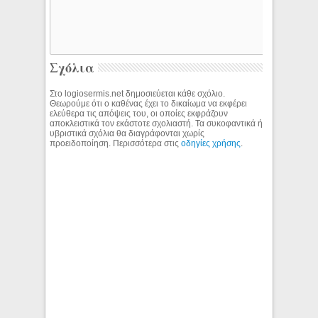
Σχόλια
Στο logiosermis.net δημοσιεύεται κάθε σχόλιο.
Θεωρούμε ότι ο καθένας έχει το δικαίωμα να εκφέρει
ελεύθερα τις απόψεις του, οι οποίες εκφράζουν
αποκλειστικά τον εκάστοτε σχολιαστή. Τα συκοφαντικά ή
υβριστικά σχόλια θα διαγράφονται χωρίς
προειδοποίηση. Περισσότερα στις
οδηγίες χρήσης
.