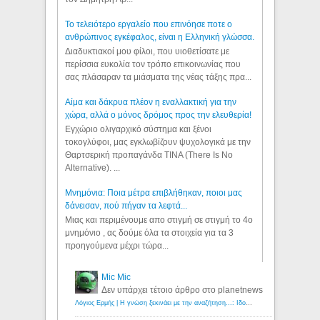
Το τελειότερο εργαλείο που επινόησε ποτε ο
ανθρώπινος εγκέφαλος, είναι η Ελληνική γλώσσα.
Διαδυκτιακοί μου φίλοι, που υιοθετίσατε με
περίσσια ευκολία τον τρόπο επικοινωνίας που
σας πλάσαραν τα μιάσματα της νέας τάξης πρα...
Αίμα και δάκρυα πλέον η εναλλακτική για την
χώρα, αλλά ο μόνος δρόμος προς την ελευθερία!
Εγχώριο ολιγαρχικό σύστημα και ξένοι
τοκογλύφοι, μας εγκλωβίζουν ψυχολογικά με την
Θαρτσερική προπαγάνδα TINA (There Is No
Alternative). ...
Μνημόνια: Ποια μέτρα επιβλήθηκαν, ποιοι μας
δάνεισαν, πού πήγαν τα λεφτά...
Μιας και περιμένουμε απο στιγμή σε στιγμή το 4ο
μνημόνιο , ας δούμε όλα τα στοιχεία για τα 3
προηγούμενα μέχρι τώρα...
Mic Mic
Δεν υπάρχει τέτοιο άρθρο στο planetnews
Λόγιος Ερμής | Η γνώση ξεκινάει με την αναζήτηση...: Ιδού οι 18 που χρωστούν 11 δις ευρώ!