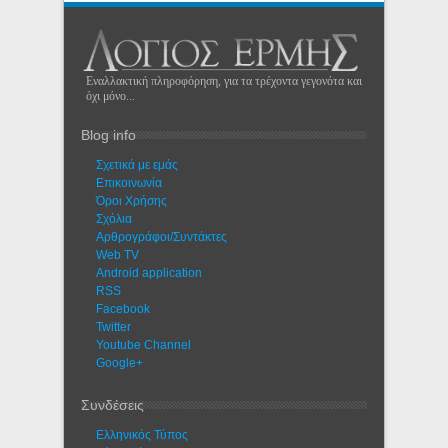
Εναλλακτική πληροφόρηση, για τα τρέχοντα γεγονότα και
όχι μόνο...
Blog info
Σχετικά με εμάς
Eπικοινωνία
Όροι Χρήσης
Σχόλια
Αρθρογράφοι/Συντάκτες
Web TV
Android application
RSS
Facebook
Twitter
Youtube Channel
Google+
Συνδέσεις
Ελληνικός Τύπος