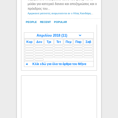
μιλάει για κατοχικό δανειο και αποζημιώσεις και ο
πρόεδρος του...
Αμερικανοί ρατσιστές αναρωτιούνται αν ο Ηλίας Κασιδιάρης ανήκει στη λευκή φυλή... - Λόγιος Ερμής
PEOPLE
RECENT
POPULAR
Κυρ
Δευ
Τρι
Τετ
Πεμ
Παρ
Σαβ
◄
Κλίκ εδώ για όλα τα άρθρα του Μήνα