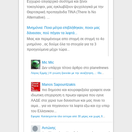
Εγχώριο ολιγαρχικό σύστημα και ξένοι
τοκογλύφοι, μας εγκλωβίζουν ψυχολογικά με την
Θαρτσερική προπαγάνδα TINA (There Is No
Alternative). ...
Μνημόνια: Ποια μέτρα επιβλήθηκαν, ποιοι μας
δάνεισαν, πού πήγαν τα λεφτά...
Μιας και περιμένουμε απο στιγμή σε στιγμή το 4ο
μνημόνιο , ας δούμε όλα τα στοιχεία για τα 3
προηγούμενα μέχρι τώρα...
Mic Mic
Δεν υπάρχει τέτοιο άρθρο στο planetnews
Λόγιος Ερμής | Η γνώση ξεκινάει με την αναζήτηση...: Ιδού οι 18 που χρωστούν 11 δις ευρώ!
Manos Sapountzakis
πιο δημοσιο και κουραφεξαλα γραφετε ειναι
ιδιωτικη επιχειρηση η πρωην εφορια που εγινε
ΑΑΔΕ στα χερια των δανειστων και μας πινει το
αιμα... για να πηγαινουν τα λεφτα εξω και οχι υπερ
του Ελληνικου...
Εφορία: Κατάσχονται όλα ύστερα από 30 μέρες και χωρίς δικαστικές αποφάσεις - Λόγιος Ερμής
Αντώνης