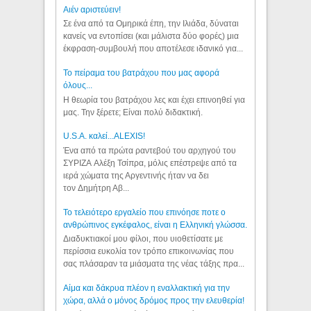
Aιέν αριστεύειν!
Σε ένα από τα Ομηρικά έπη, την Ιλιάδα, δύναται
κανείς να εντοπίσει (και μάλιστα δύο φορές) μια
έκφραση-συμβουλή που αποτέλεσε ιδανικό για...
Το πείραμα του βατράχου που μας αφορά
όλους...
Η θεωρία του βατράχου λες και έχει επινοηθεί για
μας. Την ξέρετε; Είναι πολύ διδακτική.
U.S.A. καλεί...ALEXIS!
Ένα από τα πρώτα ραντεβού του αρχηγού του
ΣΥΡΙΖΑ Αλέξη Τσίπρα, μόλις επέστρεψε από τα
ιερά χώματα της Αργεντινής ήταν να δει
τον Δημήτρη Αβ...
Το τελειότερο εργαλείο που επινόησε ποτε ο
ανθρώπινος εγκέφαλος, είναι η Ελληνική γλώσσα.
Διαδυκτιακοί μου φίλοι, που υιοθετίσατε με
περίσσια ευκολία τον τρόπο επικοινωνίας που
σας πλάσαραν τα μιάσματα της νέας τάξης πρα...
Αίμα και δάκρυα πλέον η εναλλακτική για την
χώρα, αλλά ο μόνος δρόμος προς την ελευθερία!