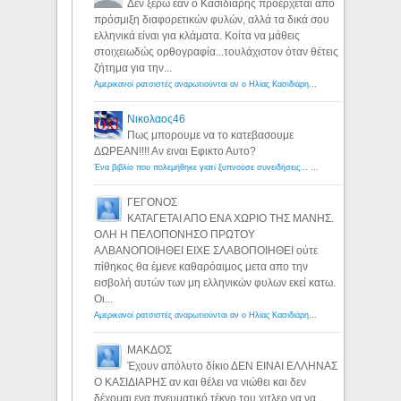
Δεν ξέρω εάν ο Κασιδιάρης προέρχεται από
πρόσμιξη διαφορετικών φυλών, αλλά τα δικά σου
ελληνικά είναι για κλάματα. Κοίτα να μάθεις
στοιχειωδώς ορθογραφία...τουλάχιστον όταν θέτεις
ζήτημα για την...
Αμερικανοί ρατσιστές αναρωτιούνται αν ο Ηλίας Κασιδιάρης ανήκει στη λευκή φυλή... - Λόγιος Ερμής
Νικολαος46
Πως μπορουμε να το κατεβασουμε
ΔΩΡΕΑΝ!!!! Αν ειναι Εφικτο Αυτο?
Ένα βιβλίο που πολεμήθηκε γιατί ξυπνούσε συνειδήσεις... - Λόγιος Ερμής | Η γνώση ξεκινάει με την αναζήτηση...
ΓΕΓΟΝΟΣ
ΚΑΤΑΓΕΤΑΙ ΑΠΟ ΕΝΑ ΧΩΡΙΟ ΤΗΣ ΜΑΝΗΣ.
ΟΛΗ Η ΠΕΛΟΠΟΝΗΣΟ ΠΡΩΤΟΥ
ΑΛΒΑΝΟΠΟΙΗΘΕΙ ΕΙΧΕ ΣΛΑΒΟΠΟΙΗΘΕΙ ούτε
πίθηκος θα έμενε καθαρόαιμος μετα απο την
εισβολή αυτών των μη ελληνικών φυλων εκεί κατω.
Οι...
Αμερικανοί ρατσιστές αναρωτιούνται αν ο Ηλίας Κασιδιάρης ανήκει στη λευκή φυλή... - Λόγιος Ερμής
ΜΑΚΔΟΣ
Έχουν απόλυτο δίκιο ΔΕΝ ΕΙΝΑΙ ΕΛΛΗΝΑΣ
Ο ΚΑΣΙΔΙΑΡΗΣ αν και θέλει να νιώθει και δεν
δέχομαι ενα πνευματικό τέκνο του χιτλερ να να