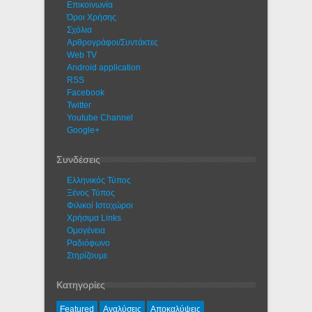
Eπικοινωνία
Όροι Χρήσης
Σχόλια
Αρθρογράφοι/Συντάκτες
Web TV
Android application
RSS
Facebook
Twitter
Youtube Channel
Google+
Συνδέσεις
Ελληνικός Τύπος
Ξένος Τύπος
Φιλικοί Ιστοχώροι
Χρήσιμα Links
Ομογένεια
Ραδιόφωνο
Στηρίζουμε
Κατηγορίες
Featured
Αναλύσεις
Αποκαλύψεις