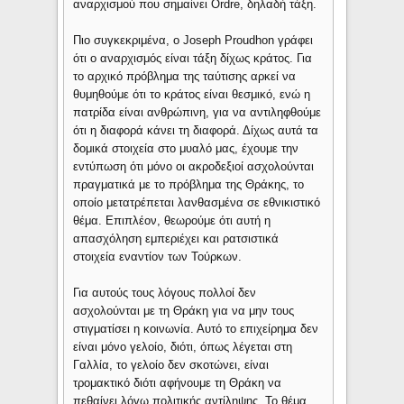
αναρχισμού που σημαίνει Ordre, δηλαδή τάξη.
Πιο συγκεκριμένα, ο Joseph Proudhon γράφει
ότι ο αναρχισμός είναι τάξη δίχως κράτος. Για
το αρχικό πρόβλημα της ταύτισης αρκεί να
θυμηθούμε ότι το κράτος είναι θεσμικό, ενώ η
πατρίδα είναι ανθρώπινη, για να αντιληφθούμε
ότι η διαφορά κάνει τη διαφορά. Δίχως αυτά τα
δομικά στοιχεία στο μυαλό μας, έχουμε την
εντύπωση ότι μόνο οι ακροδεξιοί ασχολούνται
πραγματικά με το πρόβλημα της Θράκης, το
οποίο μετατρέπεται λανθασμένα σε εθνικιστικό
θέμα. Επιπλέον, θεωρούμε ότι αυτή η
απασχόληση εμπεριέχει και ρατσιστικά
στοιχεία εναντίον των Τούρκων.
Για αυτούς τους λόγους πολλοί δεν
ασχολούνται με τη Θράκη για να μην τους
στιγματίσει η κοινωνία. Αυτό το επιχείρημα δεν
είναι μόνο γελοίο, διότι, όπως λέγεται στη
Γαλλία, το γελοίο δεν σκοτώνει, είναι
τρομακτικό διότι αφήνουμε τη Θράκη να
πεθαίνει λόγω πολιτικής αντίληψης. Το θέμα