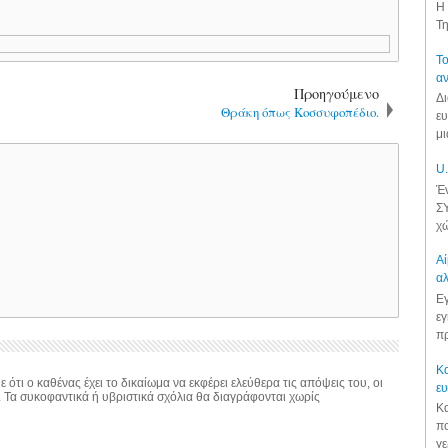
Η 
Τη
Το
αν
Προηγούμενο
Δι
Θράκη όπως Κοσσυφοπέδιο.
ευ
μι
U.
Έν
ΣΥ
χώ
Αί
αλ
Εγ
εγ
πρ
Κα
 ότι ο καθένας έχει το δικαίωμα να εκφέρει ελεύθερα τις απόψεις του, οι
ε
. Τα συκοφαντικά ή υβριστικά σχόλια θα διαγράφονται χωρίς
Κα
πο
γε