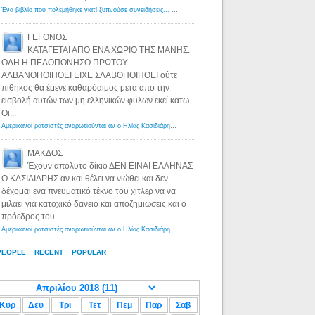
Ένα βιβλίο που πολεμήθηκε γιατί ξυπνούσε συνειδήσεις... - Λόγιος Ερμής | Η γνώση ξεκινάει με την αναζήτηση...
ΓΕΓΟΝΟΣ
ΚΑΤΑΓΕΤΑΙ ΑΠΟ ΕΝΑ ΧΩΡΙΟ ΤΗΣ ΜΑΝΗΣ.
ΟΛΗ Η ΠΕΛΟΠΟΝΗΣΟ ΠΡΩΤΟΥ
ΑΛΒΑΝΟΠΟΙΗΘΕΙ ΕΙΧΕ ΣΛΑΒΟΠΟΙΗΘΕΙ ούτε
πίθηκος θα έμενε καθαρόαιμος μετα απο την
εισβολή αυτών των μη ελληνικών φυλων εκεί κατω.
Οι...
Αμερικανοί ρατσιστές αναρωτιούνται αν ο Ηλίας Κασιδιάρης ανήκει στη λευκή φυλή... - Λόγιος Ερμής
·
8 yea
ΜΑΚΔΟΣ
Έχουν απόλυτο δίκιο ΔΕΝ ΕΙΝΑΙ ΕΛΛΗΝΑΣ
Ο ΚΑΣΙΔΙΑΡΗΣ αν και θέλει να νιώθει και δεν
δέχομαι ενα πνευματικό τέκνο του χιτλερ να να
μιλάει για κατοχικό δανειο και αποζημιώσεις και ο
πρόεδρος του...
Αμερικανοί ρατσιστές αναρωτιούνται αν ο Ηλίας Κασιδιάρης ανήκει στη λευκή φυλή... - Λόγιος Ερμής
·
8 yea
PEOPLE
RECENT
POPULAR
Κυρ
Δευ
Τρι
Τετ
Πεμ
Παρ
Σαβ