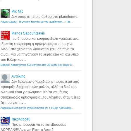
Mic Mic
Δεν υπάρχει τέτοιο άρθρο στο planetnews
Λόγιος Ερμής | Η γνώση ξεκινάει με την αναζήτηση...: Ιδού οι 18 που χρωστούν 11 δις ευρώ!
·
6 years ago
Manos Sapountzakis
πιο δημοσιο και κουραφεξαλα γραφετε ειναι
ιδιωτικη επιχειρηση η πρωην εφορια που εγινε
ΑΑΔΕ στα χερια των δανειστων και μας πινει το
αιμα... για να πηγαινουν τα λεφτα εξω και οχι υπερ
του Ελληνικου...
Εφορία: Κατάσχονται όλα ύστερα από 30 μέρες και χωρίς δικαστικές αποφάσεις - Λόγιος Ερμής
·
6 years ag
Αντώνης
Δεν ξέρω εάν ο Κασιδιάρης προέρχεται από
πρόσμιξη διαφορετικών φυλών, αλλά τα δικά σου
ελληνικά είναι για κλάματα. Κοίτα να μάθεις
στοιχειωδώς ορθογραφία...τουλάχιστον όταν θέτεις
ζήτημα για την...
Αμερικανοί ρατσιστές αναρωτιούνται αν ο Ηλίας Κασιδιάρης ανήκει στη λευκή φυλή... - Λόγιος Ερμής
·
7 yea
Νικολαος46
Πως μπορουμε να το κατεβασουμε
ΔΩΡΕΑΝ!!!! Αν ειναι Εφικτο Αυτο?