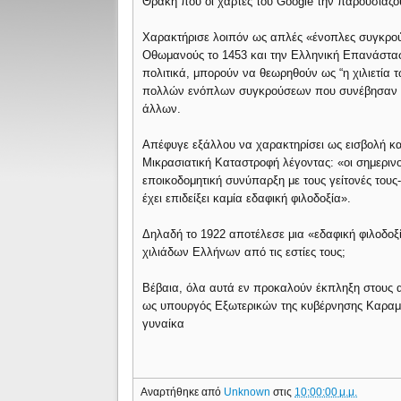
Θράκη που οι χάρτες του Google την παρουσιάζο
Χαρακτήρισε λοιπόν ως απλές «ένοπλες συγκρού
Οθωμανούς το 1453 και την Ελληνική Επανάστασ
πολιτικά, μπορούν να θεωρηθούν ως “η χιλιετία 
πολλών ενόπλων συγκρούσεων που συνέβησαν ιδια
άλλων.
Απέφυγε εξάλλου να χαρακτηρίσει ως εισβολή κα
Μικρασιατική Καταστροφή λέγοντας: «οι σημερινοί
εποικοδομητική συνύπαρξη με τους γείτονές τους-
έχει επιδείξει καμία εδαφική φιλοδοξία».
Δηλαδή το 1922 αποτέλεσε μια «εδαφική φιλοδοξ
χιλιάδων Ελλήνων από τις εστίες τους;
Βέβαια, όλα αυτά εν προκαλούν έκπληξη στους ασ
ως υπουργός Εξωτερικών της κυβέρνησης Καραμ
γυναίκα
Αναρτήθηκε από
Unknown
στις
10:00:00 μ.μ.