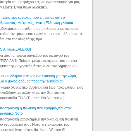
θεωρία του βατράχου λες και έχει επινοηθεί για μας.
ν ξέρετε; Είναι πολύ διδακτική.
 τελειότερο εργαλείο που επινόησε ποτε ο
θρώπινος εγκέφαλος, είναι η Ελληνική γλώσσα.
αδυκτιακοί μου φίλοι, που υιοθετίσατε με περίσσια
κολία τον τρόπο επικοινωνίας που σας πλάσαραν τα
άσματα της νέας τάξης πρα...
S.A. καλεί...ALEXIS!
α από τα πρώτα ραντεβού του αρχηγού του
ΡΙΖΑ Αλέξη Τσίπρα, μόλις επέστρεψε από τα ιερά
ματα της Αργεντινής ήταν να δει τον Δημήτρη Αβ...
μα και δάκρυα πλέον η εναλλακτική για την χώρα,
λά ο μόνος δρόμος προς την ελευθερία!
χώριο ολιγαρχικό σύστημα και ξένοι τοκογλύφοι, μας
κλωβίζουν ψυχολογικά με την Θαρτσερική
οπαγάνδα TINA (There Is No Alternative). ...
ταστροφική η πολιτική που εφαρμόζεται στον
υρωπαϊκό Νότο
ταστροφική χαρακτηρίζει την οικονομική πολιτική
υ εφαρμόζεται στον Νότο, ο επικεφαλής του
ρμανικού Ινστιτούτου Ifo, Hans-Werner Si...