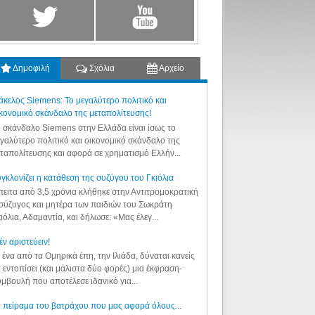
Δημοφιλή
Σχόλια
Αρχείο
κελος Siemens: Το μεγαλύτερο πολιτικό και
κονομικό σκάνδαλο της μεταπολίτευσης!
 σκάνδαλο Siemens στην Ελλάδα είναι ίσως το
γαλύτερο πολιτικό και οικονομικό σκάνδαλο της
ταπολίτευσης και αφορά σε χρηματισμό Ελλήν...
γκλονίζει η κατάθεση της συζύγου του Γκιόλια
ειτα από 3,5 χρόνια κλήθηκε στην Αντιτρομοκρατική
σύζυγος και μητέρα των παιδιών του Σωκράτη
ιόλια, Αδαμαντία, και δήλωσε: «Μας έλεγ...
έν αριστεύειν!
 ένα από τα Ομηρικά έπη, την Ιλιάδα, δύναται κανείς
 εντοπίσει (και μάλιστα δύο φορές) μια έκφραση-
μβουλή που αποτέλεσε ιδανικό για...
 πείραμα του βατράχου που μας αφορά όλους...