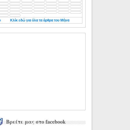
◄
Κλίκ εδώ για όλα τα άρθρα του Μήνα
Βρείτε μας στο facebook