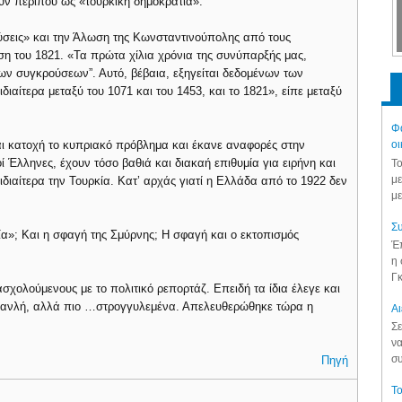
υν περίπου ως «τουρκική δημοκρατία»:
σεις» και την Άλωση της Κωνσταντινούπολης από τους
η του 1821. «Τα πρώτα χίλια χρόνια της συνύπαρξής μας,
των συγκρούσεων”. Αυτό, βέβαια, εξηγείται δεδομένων των
ίτερα μεταξύ του 1071 και του 1453, και το 1821», είπε μεταξύ
Φά
ι κατοχή το κυπριακό πρόβλημα και έκανε αναφορές στην
οι
 Έλληνες, έχουν τόσο βαθιά και διακαή επιθυμία για ειρήνη και
Το
με
ιδιαίτερα την Τουρκία. Κατ’ αρχάς γιατί η Ελλάδα από το 1922 δεν
με
Συ
ία»; Και η σφαγή της Σμύρνης; Η σφαγή και ο εκτοπισμός
Έπ
η 
Γκ
χολούμενους με το πολιτικό ρεπορτάζ. Επειδή τα ίδια έλεγε και
ανλή, αλλά πιο …στρογγυλεμένα. Απελευθερώθηκε τώρα η
Aι
Σε
να
συ
Πηγή
Το