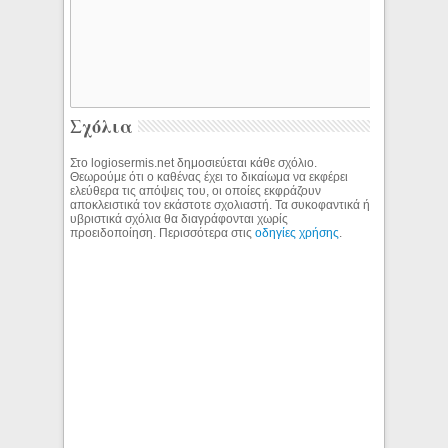
Σχόλια
Στο logiosermis.net δημοσιεύεται κάθε σχόλιο.
Θεωρούμε ότι ο καθένας έχει το δικαίωμα να εκφέρει
ελεύθερα τις απόψεις του, οι οποίες εκφράζουν
αποκλειστικά τον εκάστοτε σχολιαστή. Τα συκοφαντικά ή
υβριστικά σχόλια θα διαγράφονται χωρίς
προειδοποίηση. Περισσότερα στις
οδηγίες χρήσης
.