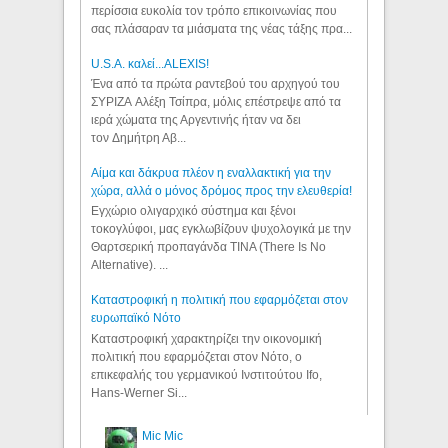
περίσσια ευκολία τον τρόπο επικοινωνίας που
σας πλάσαραν τα μιάσματα της νέας τάξης πρα...
U.S.A. καλεί...ALEXIS!
Ένα από τα πρώτα ραντεβού του αρχηγού του
ΣΥΡΙΖΑ Αλέξη Τσίπρα, μόλις επέστρεψε από τα
ιερά χώματα της Αργεντινής ήταν να δει
τον Δημήτρη Αβ...
Αίμα και δάκρυα πλέον η εναλλακτική για την
χώρα, αλλά ο μόνος δρόμος προς την ελευθερία!
Εγχώριο ολιγαρχικό σύστημα και ξένοι
τοκογλύφοι, μας εγκλωβίζουν ψυχολογικά με την
Θαρτσερική προπαγάνδα TINA (There Is No
Alternative). ...
Καταστροφική η πολιτική που εφαρμόζεται στον
ευρωπαϊκό Νότο
Καταστροφική χαρακτηρίζει την οικονομική
πολιτική που εφαρμόζεται στον Νότο, ο
επικεφαλής του γερμανικού Ινστιτούτου Ifo,
Hans-Werner Si...
Mic Mic