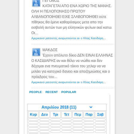
ΓΕΓΟΝΟΣ
ΚΑΤΑΓΕΤΑΙ ΑΠΟ ΕΝΑ ΧΩΡΙΟ ΤΗΣ ΜΑΝΗΣ.
ΟΛΗ Η ΠΕΛΟΠΟΝΗΣΟ ΠΡΩΤΟΥ
ΑΛΒΑΝΟΠΟΙΗΘΕΙ ΕΙΧΕ ΣΛΑΒΟΠΟΙΗΘΕΙ ούτε
πίθηκος θα έμενε καθαρόαιμος μετα απο την
εισβολή αυτών των μη ελληνικών φυλων εκεί κατω.
Οι...
Αμερικανοί ρατσιστές αναρωτιούνται αν ο Ηλίας Κασιδιάρης ανήκει στη λευκή φυλή... - Λόγιος Ερμής
ΜΑΚΔΟΣ
Έχουν απόλυτο δίκιο ΔΕΝ ΕΙΝΑΙ ΕΛΛΗΝΑΣ
Ο ΚΑΣΙΔΙΑΡΗΣ αν και θέλει να νιώθει και δεν
δέχομαι ενα πνευματικό τέκνο του χιτλερ να να
μιλάει για κατοχικό δανειο και αποζημιώσεις και ο
πρόεδρος του...
Αμερικανοί ρατσιστές αναρωτιούνται αν ο Ηλίας Κασιδιάρης ανήκει στη λευκή φυλή... - Λόγιος Ερμής
PEOPLE
RECENT
POPULAR
Κυρ
Δευ
Τρι
Τετ
Πεμ
Παρ
Σαβ