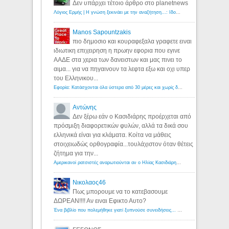
Δεν υπάρχει τέτοιο άρθρο στο planetnews
Λόγιος Ερμής | Η γνώση ξεκινάει με την αναζήτηση...: Ιδού οι 18 που χρωστούν 11 δις ευρώ!
Manos Sapountzakis
πιο δημοσιο και κουραφεξαλα γραφετε ειναι
ιδιωτικη επιχειρηση η πρωην εφορια που εγινε
ΑΑΔΕ στα χερια των δανειστων και μας πινει το
αιμα... για να πηγαινουν τα λεφτα εξω και οχι υπερ
του Ελληνικου...
Εφορία: Κατάσχονται όλα ύστερα από 30 μέρες και χωρίς δικαστικές αποφάσεις - Λόγιος Ερμής
Αντώνης
Δεν ξέρω εάν ο Κασιδιάρης προέρχεται από
πρόσμιξη διαφορετικών φυλών, αλλά τα δικά σου
ελληνικά είναι για κλάματα. Κοίτα να μάθεις
στοιχειωδώς ορθογραφία...τουλάχιστον όταν θέτεις
ζήτημα για την...
Αμερικανοί ρατσιστές αναρωτιούνται αν ο Ηλίας Κασιδιάρης ανήκει στη λευκή φυλή... - Λόγιος Ερμής
Νικολαος46
Πως μπορουμε να το κατεβασουμε
ΔΩΡΕΑΝ!!!! Αν ειναι Εφικτο Αυτο?
Ένα βιβλίο που πολεμήθηκε γιατί ξυπνούσε συνειδήσεις... - Λόγιος Ερμής | Η γνώση ξεκινάει με την αναζήτηση...