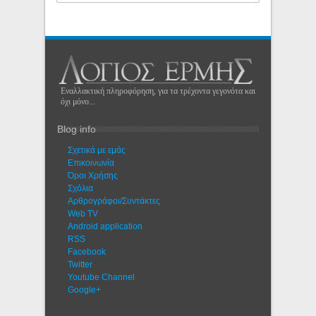
Εναλλακτική πληροφόρηση, για τα τρέχοντα γεγονότα και
όχι μόνο...
Blog info
Σχετικά με εμάς
Eπικοινωνία
Όροι Χρήσης
Σχόλια
Αρθρογράφοι/Συντάκτες
Web TV
Android application
RSS
Facebook
Twitter
Youtube Channel
Google+