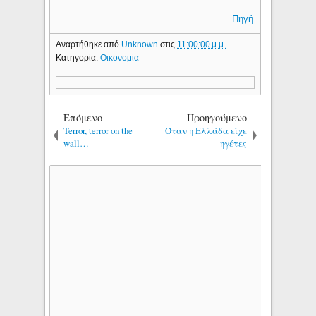
Πηγή
Αναρτήθηκε από
Unknown
στις
11:00:00 μ.μ.
Κατηγορία:
Οικονομία
Επόμενο
Προηγούμενο
Terror, terror on the
Όταν η Ελλάδα είχε
wall…
ηγέτες