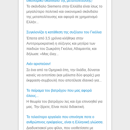
οικονομικό σκάνδαλο της μεταπολίτευσης!
Το σκάνδαλο Siemens στην Ελλάδα είναι ίσως το
μεγαλύτερο πολιτικό και οικονομικό σκάνδαλο
της μεταπολίτευσης και αφορά σε χρηματισμό
Ελλήν...
Συγκλονίζει η κατάθεση της συζύγου του Γκιόλια
Έπειτα από 3,5 χρόνια κλήθηκε στην
Αντιτρομοκρατική η σύζυγος και μητέρα των
παιδιών του Σωκράτη Γκιόλια, Αδαμαντία, και
δήλωσε: «Μας έλεγ...
Aιέν αριστεύειν!
Σε ένα από τα Ομηρικά έπη, την Ιλιάδα, δύναται
κανείς να εντοπίσει (και μάλιστα δύο φορές) μια
έκφραση-συμβουλή που αποτέλεσε ιδανικό για...
Το πείραμα του βατράχου που μας αφορά
όλους...
Η θεωρία του βατράχου λες και έχει επινοηθεί για
μας. Την ξέρετε; Είναι πολύ διδακτική.
Το τελειότερο εργαλείο που επινόησε ποτε ο
ανθρώπινος εγκέφαλος, είναι η Ελληνική γλώσσα.
Διαδυκτιακοί μου φίλοι, που υιοθετίσατε με