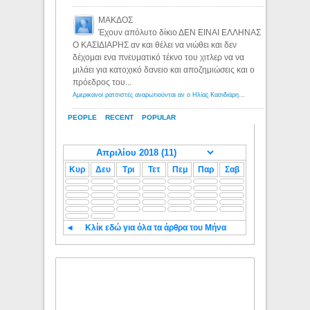
ΜΑΚΔΟΣ
Έχουν απόλυτο δίκιο ΔΕΝ ΕΙΝΑΙ ΕΛΛΗΝΑΣ
Ο ΚΑΣΙΔΙΑΡΗΣ αν και θέλει να νιώθει και δεν
δέχομαι ενα πνευματικό τέκνο του χιτλερ να να
μιλάει για κατοχικό δανειο και αποζημιώσεις και ο
πρόεδρος του...
Αμερικανοί ρατσιστές αναρωτιούνται αν ο Ηλίας Κασιδιάρης ανήκει στη λευκή φυλή... - Λόγιος Ερμής
PEOPLE
RECENT
POPULAR
Κυρ
Δευ
Τρι
Τετ
Πεμ
Παρ
Σαβ
◄
Κλίκ εδώ για όλα τα άρθρα του Μήνα