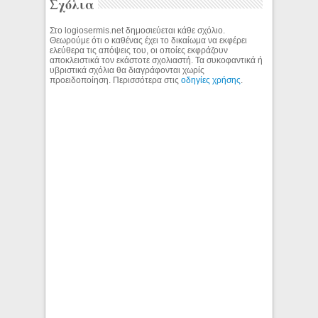
Σχόλια
Στο logiosermis.net δημοσιεύεται κάθε σχόλιο.
Θεωρούμε ότι ο καθένας έχει το δικαίωμα να εκφέρει
ελεύθερα τις απόψεις του, οι οποίες εκφράζουν
αποκλειστικά τον εκάστοτε σχολιαστή. Τα συκοφαντικά ή
υβριστικά σχόλια θα διαγράφονται χωρίς
προειδοποίηση. Περισσότερα στις
οδηγίες χρήσης
.