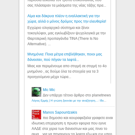
περίσσια ευκολία τον τρόπο επικοινωνίας που
σας πλάσαραν τα μιάσματα της νέας τάξης πρα...
Αίμα και δάκρυα πλέον η εναλλακτική για την
χώρα, αλλά ο μόνος δρόμος προς την ελευθερία!
Εγχώριο ολιγαρχικό σύστημα και ξένοι
τοκογλύφοι, μας εγκλωβίζουν ψυχολογικά με την
Θαρτσερική προπαγάνδα TINA (There Is No
Alternative). ...
Μνημόνια: Ποια μέτρα επιβλήθηκαν, ποιοι μας
δάνεισαν, πού πήγαν τα λεφτά...
Μιας και περιμένουμε απο στιγμή σε στιγμή το 4ο
μνημόνιο , ας δούμε όλα τα στοιχεία για τα 3
προηγούμενα μέχρι τώρα...
Mic Mic
Δεν υπάρχει τέτοιο άρθρο στο planetnews
Λόγιος Ερμής | Η γνώση ξεκινάει με την αναζήτηση...: Ιδού οι 18 που χρωστούν 11 δις ευρώ!
Manos Sapountzakis
πιο δημοσιο και κουραφεξαλα γραφετε ειναι
ιδιωτικη επιχειρηση η πρωην εφορια που εγινε
ΑΑΔΕ στα χερια των δανειστων και μας πινει το
αιμα... για να πηγαινουν τα λεφτα εξω και οχι υπερ