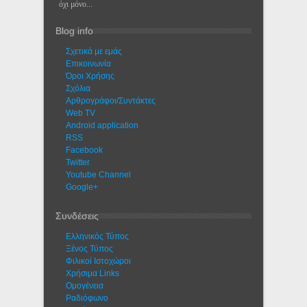
όχι μόνο...
Blog info
Σχετικά με εμάς
Eπικοινωνία
Όροι Χρήσης
Σχόλια
Αρθρογράφοι/Συντάκτες
Web TV
Android application
RSS
Facebook
Twitter
Youtube Channel
Google+
Συνδέσεις
Ελληνικός Τύπος
Ξένος Τύπος
Φιλικοί Ιστοχώροι
Χρήσιμα Links
Ομογένεια
Ραδιόφωνο