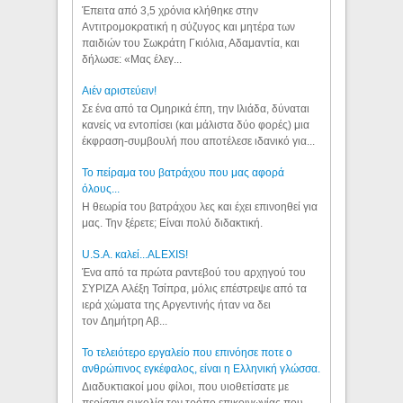
Έπειτα από 3,5 χρόνια κλήθηκε στην
Αντιτρομοκρατική η σύζυγος και μητέρα των
παιδιών του Σωκράτη Γκιόλια, Αδαμαντία, και
δήλωσε: «Μας έλεγ...
Aιέν αριστεύειν!
Σε ένα από τα Ομηρικά έπη, την Ιλιάδα, δύναται
κανείς να εντοπίσει (και μάλιστα δύο φορές) μια
έκφραση-συμβουλή που αποτέλεσε ιδανικό για...
Το πείραμα του βατράχου που μας αφορά
όλους...
Η θεωρία του βατράχου λες και έχει επινοηθεί για
μας. Την ξέρετε; Είναι πολύ διδακτική.
U.S.A. καλεί...ALEXIS!
Ένα από τα πρώτα ραντεβού του αρχηγού του
ΣΥΡΙΖΑ Αλέξη Τσίπρα, μόλις επέστρεψε από τα
ιερά χώματα της Αργεντινής ήταν να δει
τον Δημήτρη Αβ...
Το τελειότερο εργαλείο που επινόησε ποτε ο
ανθρώπινος εγκέφαλος, είναι η Ελληνική γλώσσα.
Διαδυκτιακοί μου φίλοι, που υιοθετίσατε με