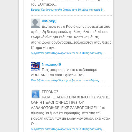
του Ελληνικου...
Εφορία: Κατάσχονται όλα ύστερα από 30 μέρες και χωρίς δικαστικές αποφάσεις - Λόγιος Ερμής
Αντώνης
Δεν ξέρω εάν ο Κασιδιάρης προέρχεται από
πρόσμιξη διαφορετικών φυλών, αλλά τα δικά σου
ελληνικά είναι για κλάματα. Κοίτα να μάθεις
στοιχειωδώς ορθογραφία...τουλάχιστον όταν θέτεις
ζήτημα για την...
Αμερικανοί ρατσιστές αναρωτιούνται αν ο Ηλίας Κασιδιάρης ανήκει στη λευκή φυλή... - Λόγιος Ερμής
Νικολαος46
Πως μπορουμε να το κατεβασουμε
ΔΩΡΕΑΝ!!!! Αν ειναι Εφικτο Αυτο?
Ένα βιβλίο που πολεμήθηκε γιατί ξυπνούσε συνειδήσεις... - Λόγιος Ερμής | Η γνώση ξεκινάει με την αναζήτηση...
ΓΕΓΟΝΟΣ
ΚΑΤΑΓΕΤΑΙ ΑΠΟ ΕΝΑ ΧΩΡΙΟ ΤΗΣ ΜΑΝΗΣ.
ΟΛΗ Η ΠΕΛΟΠΟΝΗΣΟ ΠΡΩΤΟΥ
ΑΛΒΑΝΟΠΟΙΗΘΕΙ ΕΙΧΕ ΣΛΑΒΟΠΟΙΗΘΕΙ ούτε
πίθηκος θα έμενε καθαρόαιμος μετα απο την
εισβολή αυτών των μη ελληνικών φυλων εκεί κατω.
Οι...
Αμερικανοί ρατσιστές αναρωτιούνται αν ο Ηλίας Κασιδιάρης ανήκει στη λευκή φυλή... - Λόγιος Ερμής