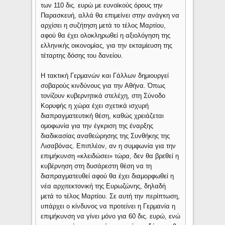
των 110 δις. ευρώ με ευνοϊκούς όρους την
Παρασκευή, αλλά θα επιμείνει στην ανάγκη να
αρχίσει η συζήτηση μετά το τέλος Μαρτίου,
αφού θα έχει ολοκληρωθεί η αξιολόγηση της
ελληνικής οικονομίας, για την εκταμίευση της
τέταρτης δόσης του δανείου.
Η τακτική Γερμανών και Γάλλων δημιουργεί
σοβαρούς κινδύνους για την Αθήνα. Όπως
τονίζουν κυβερνητικά στελέχη, στη Σύνοδο
Κορυφής η χώρα έχει σχετικά ισχυρή
διαπραγματευτική θέση, καθώς χρειάζεται
ομοφωνία για την έγκριση της έναρξης
διαδικασίας αναθεώρησης της Συνθήκης της
Λισαβόνας. Επιπλέον, αν η συμφωνία για την
επιμήκυνση «κλειδώσει» τώρα, δεν θα βρεθεί η
κυβέρνηση στη δυσάρεστη θέση να τη
διαπραγματευθεί αφού θα έχει διαμορφωθεί η
νέα αρχιτεκτονική της Ευρωζώνης, δηλαδή
μετά το τέλος Μαρτίου. Σε αυτή την περίπτωση,
υπάρχει ο κίνδυνος να προτείνει η Γερμανία η
επιμήκυνση να γίνει μόνο για 60 δις. ευρώ, ενώ