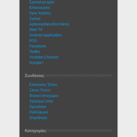
Σχετικά με εμάς
Eπικοινωνία
Όροι Χρήσης
Σχόλια
Αρθρογράφοι/Συντάκτες
Web TV
Android application
RSS
Facebook
Twitter
Youtube Channel
Google+
Συνδέσεις
Ελληνικός Τύπος
Ξένος Τύπος
Φιλικοί Ιστοχώροι
Χρήσιμα Links
Ομογένεια
Ραδιόφωνο
Στηρίζουμε
Κατηγορίες