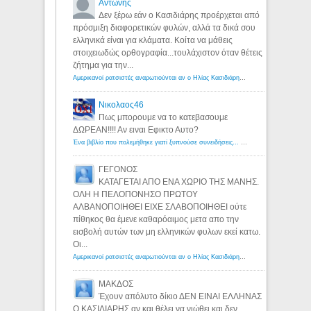
Αντώνης
Δεν ξέρω εάν ο Κασιδιάρης προέρχεται από
πρόσμιξη διαφορετικών φυλών, αλλά τα δικά σου
ελληνικά είναι για κλάματα. Κοίτα να μάθεις
στοιχειωδώς ορθογραφία...τουλάχιστον όταν θέτεις
ζήτημα για την...
Αμερικανοί ρατσιστές αναρωτιούνται αν ο Ηλίας Κασιδιάρης ανήκει στη λευκή φυλή... - Λόγιος Ερμής
Νικολαος46
Πως μπορουμε να το κατεβασουμε
ΔΩΡΕΑΝ!!!! Αν ειναι Εφικτο Αυτο?
Ένα βιβλίο που πολεμήθηκε γιατί ξυπνούσε συνειδήσεις... - Λόγιος Ερμής | Η γνώση ξεκινάει με την αναζήτηση...
ΓΕΓΟΝΟΣ
ΚΑΤΑΓΕΤΑΙ ΑΠΟ ΕΝΑ ΧΩΡΙΟ ΤΗΣ ΜΑΝΗΣ.
ΟΛΗ Η ΠΕΛΟΠΟΝΗΣΟ ΠΡΩΤΟΥ
ΑΛΒΑΝΟΠΟΙΗΘΕΙ ΕΙΧΕ ΣΛΑΒΟΠΟΙΗΘΕΙ ούτε
πίθηκος θα έμενε καθαρόαιμος μετα απο την
εισβολή αυτών των μη ελληνικών φυλων εκεί κατω.
Οι...
Αμερικανοί ρατσιστές αναρωτιούνται αν ο Ηλίας Κασιδιάρης ανήκει στη λευκή φυλή... - Λόγιος Ερμής
ΜΑΚΔΟΣ
Έχουν απόλυτο δίκιο ΔΕΝ ΕΙΝΑΙ ΕΛΛΗΝΑΣ
Ο ΚΑΣΙΔΙΑΡΗΣ αν και θέλει να νιώθει και δεν