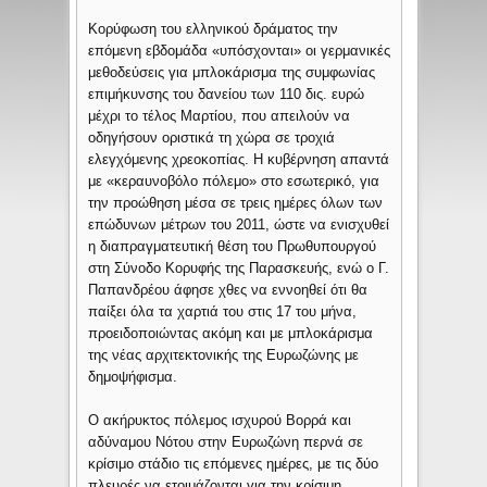
Κορύφωση του ελληνικού δράματος την
επόμενη εβδομάδα «υπόσχονται» οι γερμανικές
μεθοδεύσεις για μπλοκάρισμα της συμφωνίας
επιμήκυνσης του δανείου των 110 δις. ευρώ
μέχρι το τέλος Μαρτίου, που απειλούν να
οδηγήσουν οριστικά τη χώρα σε τροχιά
ελεγχόμενης χρεοκοπίας. Η κυβέρνηση απαντά
με «κεραυνοβόλο πόλεμο» στο εσωτερικό, για
την προώθηση μέσα σε τρεις ημέρες όλων των
επώδυνων μέτρων του 2011, ώστε να ενισχυθεί
η διαπραγματευτική θέση του Πρωθυπουργού
στη Σύνοδο Κορυφής της Παρασκευής, ενώ ο Γ.
Παπανδρέου άφησε χθες να εννοηθεί ότι θα
παίξει όλα τα χαρτιά του στις 17 του μήνα,
προειδοποιώντας ακόμη και με μπλοκάρισμα
της νέας αρχιτεκτονικής της Ευρωζώνης με
δημοψήφισμα.
Ο ακήρυκτος πόλεμος ισχυρού Βορρά και
αδύναμου Νότου στην Ευρωζώνη περνά σε
κρίσιμο στάδιο τις επόμενες ημέρες, με τις δύο
πλευρές να ετοιμάζονται για την κρίσιμη