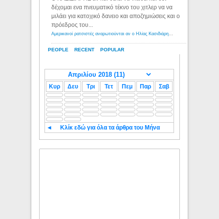
δέχομαι ενα πνευματικό τέκνο του χιτλερ να να
μιλάει για κατοχικό δανειο και αποζημιώσεις και ο
πρόεδρος του...
Αμερικανοί ρατσιστές αναρωτιούνται αν ο Ηλίας Κασιδιάρης ανήκει στη λευκή φυλή... - Λόγιος Ερμής
PEOPLE
RECENT
POPULAR
Κυρ
Δευ
Τρι
Τετ
Πεμ
Παρ
Σαβ
◄
Κλίκ εδώ για όλα τα άρθρα του Μήνα