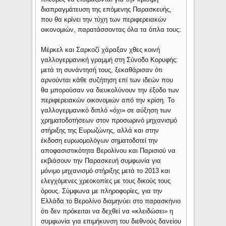
διαπραγμάτευση της επόμενης Παρασκευής,
που θα κρίνει την τύχη των περιφερειακών
οικονομιών, παρατάσσοντας όλα τα όπλα τους:
Μέρκελ και Σαρκοζί χάραξαν χθες κοινή
γαλλογερμανική γραμμή στη Σύνοδο Κορυφής:
μετά τη συνάντησή τους, ξεκαθάρισαν ότι
αρνούνται κάθε συζήτηση επί των ιδεών που
θα μπορούσαν να διευκολύνουν την έξοδο των
περιφερειακών οικονομιών από την κρίση. Το
γαλλογερμανικό διπλό «όχι» σε αύξηση των
χρηματοδοτήσεων στον προσωρινό μηχανισμό
στήριξης της Ευρωζώνης, αλλά και στην
έκδοση ευρωομολόγων σηματοδοτεί την
αποφασιστικότητα Βερολίνου και Παρισιού να
εκβιάσουν την Παρασκευή συμφωνία για
μόνιμο μηχανισμό στήριξης μετά το 2013 και
ελεγχόμενες χρεοκοπίες με τους δικούς τους
όρους. Σύμφωνα με πληροφορίες, για την
Ελλάδα το Βερολίνο διαμηνύει στο παρασκήνιο
ότι δεν πρόκειται να δεχθεί να «κλειδώσει» η
συμφωνία για επιμήκυνση του διεθνούς δανείου