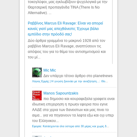
τοκογλύφοι, μας εγκλωβίζουν ψυχολογικά με την
Θαρτσερική προπαγάνδα TINA (There Is No
Alternative). ...
Ραββίνος Marcus Eli Ravage: Είναι να απορεί
κανείς γιατί μας απεχθάνεστε; Έχουμε βάλει
εμπόδιο στην πρόοδό σας!
Δύο άρθρα γραμμένα το μακρινό 1928 από τον
ραββίνο Marcus Eli Ravage, αναπτύσουν τις
απόψεις του για το θέμα του αντισημιτισμού και
του μί...
Mic Mic
Δεν υπάρχει τέτοιο άρθρο στο planetnews
Λόγιος Ερμής | Η γνώση ξεκινάει με την αναζήτηση...: Ιδού οι 18 που χρωστούν 11 δις ευρώ!
Manos Sapountzakis
πιο δημοσιο και κουραφεξαλα γραφετε ειναι
ιδιωτικη επιχειρηση η πρωην εφορια που εγινε
ΑΑΔΕ στα χερια των δανειστων και μας πινει το
αιμα... για να πηγαινουν τα λεφτα εξω και οχι υπερ
του Ελληνικου...
Εφορία: Κατάσχονται όλα ύστερα από 30 μέρες και χωρίς δικαστικές αποφάσεις - Λόγιος Ερμής