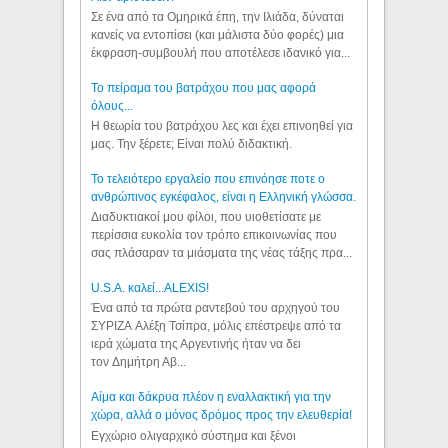
Σε ένα από τα Ομηρικά έπη, την Ιλιάδα, δύναται
κανείς να εντοπίσει (και μάλιστα δύο φορές) μια
έκφραση-συμβουλή που αποτέλεσε ιδανικό για...
Το πείραμα του βατράχου που μας αφορά
όλους...
Η θεωρία του βατράχου λες και έχει επινοηθεί για
μας. Την ξέρετε; Είναι πολύ διδακτική.
Το τελειότερο εργαλείο που επινόησε ποτε ο
ανθρώπινος εγκέφαλος, είναι η Ελληνική γλώσσα.
Διαδυκτιακοί μου φίλοι, που υιοθετίσατε με
περίσσια ευκολία τον τρόπο επικοινωνίας που
σας πλάσαραν τα μιάσματα της νέας τάξης πρα...
U.S.A. καλεί...ALEXIS!
Ένα από τα πρώτα ραντεβού του αρχηγού του
ΣΥΡΙΖΑ Αλέξη Τσίπρα, μόλις επέστρεψε από τα
ιερά χώματα της Αργεντινής ήταν να δει
τον Δημήτρη Αβ...
Αίμα και δάκρυα πλέον η εναλλακτική για την
χώρα, αλλά ο μόνος δρόμος προς την ελευθερία!
Εγχώριο ολιγαρχικό σύστημα και ξένοι