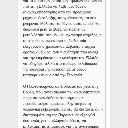
για το ποσό των τεσσάρων πρώτων δόσεων θα
πρέπει η Ελλάδα να λάβει νέο δάνειο
αναχρηματοδότησης από τον προσωρινό
μηχανισμό στήριξης, υπογράφοντας και νέο
μνημόνιο. Μάλιστα, το δάνειο αυτό, επειδή θα
διαρκέσει μετά το 2013, θα πρέπει να
μεταβιβασθεί στο μόνιμο μηχανισμό στήριξης, ο
οποίος θα ενσωματώνει τη διαδικασία
ελεγχόμενης χρεοκοπίας. Δηλαδή, υπάρχει
ορατός κίνδυνος, αντί η συζήτηση που άνοιξε
για την επιμήκυνση να ωφελήσει την Ελλάδα,
να οδηγήσει τελικά στο πρόωρο «κλείδωμα»
της ελεγχόμενης χρεοκοπίας με όρους
υπαγορευμένους από την Γερμανία.
Ο Πρωθυπουργός, σε δηλώσεις του χθες στη
Βουλή, που αντανακλούν την κρισιμότητα των
περιστάσεων έφθασε στο σημείο να
προειδοποιήσει εμμέσως πλην σαφώς τη
γερμανική κυβέρνηση, ότι δεν θα διστάσει, αν η
διαπραγμάτευση της Παρασκευής εξελιχθεί
δυσμενώς για τις ελληνικές θέσεις, να
μπλοκάρει τις αποφάσεις για την αναθεώρηση