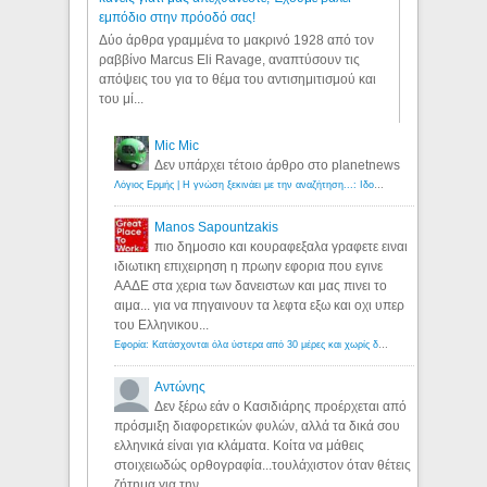
εμπόδιο στην πρόοδό σας!
Δύο άρθρα γραμμένα το μακρινό 1928 από τον
ραββίνο Marcus Eli Ravage, αναπτύσουν τις
απόψεις του για το θέμα του αντισημιτισμού και
του μί...
Mic Mic
Δεν υπάρχει τέτοιο άρθρο στο planetnews
Λόγιος Ερμής | Η γνώση ξεκινάει με την αναζήτηση...: Ιδού οι 18 που χρωστούν 11 δις ευρώ!
Manos Sapountzakis
πιο δημοσιο και κουραφεξαλα γραφετε ειναι
ιδιωτικη επιχειρηση η πρωην εφορια που εγινε
ΑΑΔΕ στα χερια των δανειστων και μας πινει το
αιμα... για να πηγαινουν τα λεφτα εξω και οχι υπερ
του Ελληνικου...
Εφορία: Κατάσχονται όλα ύστερα από 30 μέρες και χωρίς δικαστικές αποφάσεις - Λόγιος Ερμής
Αντώνης
Δεν ξέρω εάν ο Κασιδιάρης προέρχεται από
πρόσμιξη διαφορετικών φυλών, αλλά τα δικά σου
ελληνικά είναι για κλάματα. Κοίτα να μάθεις
στοιχειωδώς ορθογραφία...τουλάχιστον όταν θέτεις
ζήτημα για την...