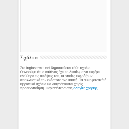
Σχόλια
Στο logiosermis.net δημοσιεύεται κάθε σχόλιο.
Θεωρούμε ότι ο καθένας έχει το δικαίωμα να εκφέρει
ελεύθερα τις απόψεις του, οι οποίες εκφράζουν
αποκλειστικά τον εκάστοτε σχολιαστή. Τα συκοφαντικά ή
υβριστικά σχόλια θα διαγράφονται χωρίς
προειδοποίηση. Περισσότερα στις
οδηγίες χρήσης
.