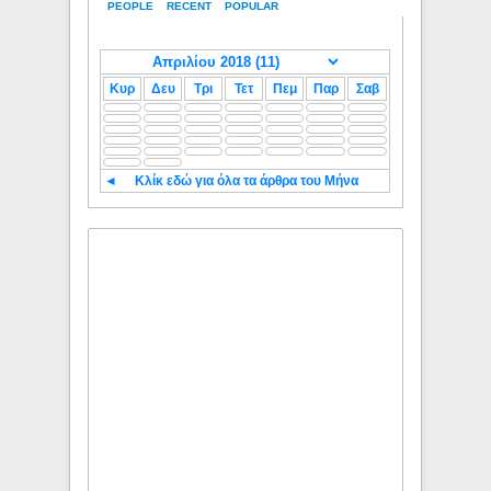
PEOPLE
RECENT
POPULAR
Κυρ
Δευ
Τρι
Τετ
Πεμ
Παρ
Σαβ
◄
Κλίκ εδώ για όλα τα άρθρα του Μήνα