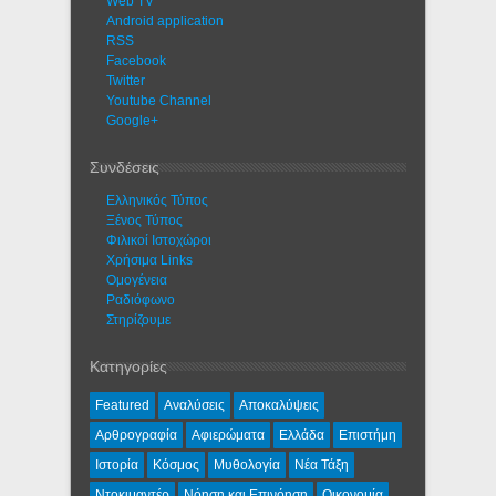
Web TV
Android application
RSS
Facebook
Twitter
Youtube Channel
Google+
Συνδέσεις
Ελληνικός Τύπος
Ξένος Τύπος
Φιλικοί Ιστοχώροι
Χρήσιμα Links
Ομογένεια
Ραδιόφωνο
Στηρίζουμε
Κατηγορίες
Featured
Αναλύσεις
Αποκαλύψεις
Αρθρογραφία
Αφιερώματα
Ελλάδα
Επιστήμη
Ιστορία
Κόσμος
Μυθολογία
Νέα Τάξη
Ντοκιμαντέρ
Νόηση και Επινόηση
Οικονομία