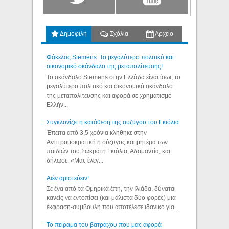
Δημοφιλή
Σχόλια
Αρχείο
Φάκελος Siemens: Το μεγαλύτερο πολιτικό και
οικονομικό σκάνδαλο της μεταπολίτευσης!
Το σκάνδαλο Siemens στην Ελλάδα είναι ίσως το
μεγαλύτερο πολιτικό και οικονομικό σκάνδαλο
της μεταπολίτευσης και αφορά σε χρηματισμό
Ελλήν...
Συγκλονίζει η κατάθεση της συζύγου του Γκιόλια
Έπειτα από 3,5 χρόνια κλήθηκε στην
Αντιτρομοκρατική η σύζυγος και μητέρα των
παιδιών του Σωκράτη Γκιόλια, Αδαμαντία, και
δήλωσε: «Μας έλεγ...
Aιέν αριστεύειν!
Σε ένα από τα Ομηρικά έπη, την Ιλιάδα, δύναται
κανείς να εντοπίσει (και μάλιστα δύο φορές) μια
έκφραση-συμβουλή που αποτέλεσε ιδανικό για...
Το πείραμα του βατράχου που μας αφορά