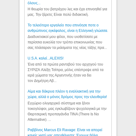
όλους...
Η θεωρία του βατράχου λες και έχει επινοηθεί για
μας. Την ξέρετε; Είναι πολύ διδακτική.
Το τελειότερο εργαλείο που επινόησε ποτε ο
ανθρώπινος εγκέφαλος, είναι η Ελληνική γλώσσα.
Διαδυκτιακοί μου φίλοι, που υιοθετίσατε με
περίσσια ευκολία τον τρόπο επικοινωνίας που
σας πλάσαραν τα μιάσματα της νέας τάξης πρα...
U.S.A. καλεί...ALEXIS!
Ένα από τα πρώτα ραντεβού του αρχηγού του
ΣΥΡΙΖΑ Αλέξη Τσίπρα, μόλις επέστρεψε από τα
ιερά χώματα της Αργεντινής ήταν να δει
τον Δημήτρη Αβ...
Αίμα και δάκρυα πλέον η εναλλακτική για την
χώρα, αλλά ο μόνος δρόμος προς την ελευθερία!
Εγχώριο ολιγαρχικό σύστημα και ξένοι
τοκογλύφοι, μας εγκλωβίζουν ψυχολογικά με την
Θαρτσερική προπαγάνδα TINA (There Is No
Alternative). ...
Ραββίνος Marcus Eli Ravage: Είναι να απορεί
κανείς γιατί μας απεχθάνεστε; Έχουμε βάλει