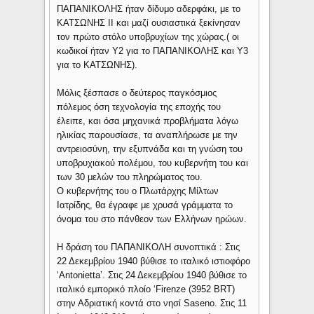
ΠΑΠΑΝΙΚΟΛΗΣ ήταν δίδυμο αδερφάκι, με το
ΚΑΤΣΩΝΗΣ ΙΙ και μαζί ουσιαστικά ξεκίνησαν
τον πρώτο στόλο υποβρυχίων της χώρας.( οι
κωδικοί ήταν Υ2 για το ΠΑΠΑΝΙΚΟΛΗΣ και Υ3
για το ΚΑΤΣΩΝΗΣ).
Μόλις ξέσπασε ο δεύτερος παγκόσμιος
πόλεμος όση τεχνολογία της εποχής του
έλειπε, και όσα μηχανικά προβλήματα λόγω
ηλικίας παρουσίασε, τα αναπλήρωσε με την
αντρειοσύνη, την εξυπνάδα και τη γνώση του
υποβρυχιακού πολέμου, του κυβερνήτη του και
των 30 μελών του πληρώματος του.
Ο κυβερνήτης του ο Πλωτάρχης Μίλτων
Ιατρίδης, θα έγραφε με χρυσά γράμματα το
όνομα του στο πάνθεον των Ελλήνων ηρώων.
Η δράση του ΠΑΠΑΝΙΚΟΛΗ συνοπτικά : Στις
22 Δεκεμβρίου 1940 βύθισε το ιταλικό ιστιοφόρο
‘Antonietta’. Στις 24 Δεκεμβρίου 1940 βύθισε το
ιταλικό εμπορικό πλοίο ‘Firenze (3952 BRT)
στην Αδριατική κοντά στο νησί Saseno. Στις 11