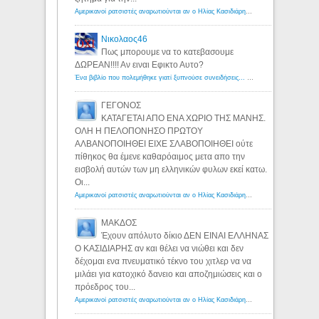
Αμερικανοί ρατσιστές αναρωτιούνται αν ο Ηλίας Κασιδιάρης ανήκει στη λευκή φυλή... - Λόγιος Ερμής
Νικολαος46
Πως μπορουμε να το κατεβασουμε
ΔΩΡΕΑΝ!!!! Αν ειναι Εφικτο Αυτο?
Ένα βιβλίο που πολεμήθηκε γιατί ξυπνούσε συνειδήσεις... - Λόγιος Ερμής | Η γνώση ξεκινάει με την αναζήτηση...
ΓΕΓΟΝΟΣ
ΚΑΤΑΓΕΤΑΙ ΑΠΟ ΕΝΑ ΧΩΡΙΟ ΤΗΣ ΜΑΝΗΣ.
ΟΛΗ Η ΠΕΛΟΠΟΝΗΣΟ ΠΡΩΤΟΥ
ΑΛΒΑΝΟΠΟΙΗΘΕΙ ΕΙΧΕ ΣΛΑΒΟΠΟΙΗΘΕΙ ούτε
πίθηκος θα έμενε καθαρόαιμος μετα απο την
εισβολή αυτών των μη ελληνικών φυλων εκεί κατω.
Οι...
Αμερικανοί ρατσιστές αναρωτιούνται αν ο Ηλίας Κασιδιάρης ανήκει στη λευκή φυλή... - Λόγιος Ερμής
ΜΑΚΔΟΣ
Έχουν απόλυτο δίκιο ΔΕΝ ΕΙΝΑΙ ΕΛΛΗΝΑΣ
Ο ΚΑΣΙΔΙΑΡΗΣ αν και θέλει να νιώθει και δεν
δέχομαι ενα πνευματικό τέκνο του χιτλερ να να
μιλάει για κατοχικό δανειο και αποζημιώσεις και ο
πρόεδρος του...
Αμερικανοί ρατσιστές αναρωτιούνται αν ο Ηλίας Κασιδιάρης ανήκει στη λευκή φυλή... - Λόγιος Ερμής