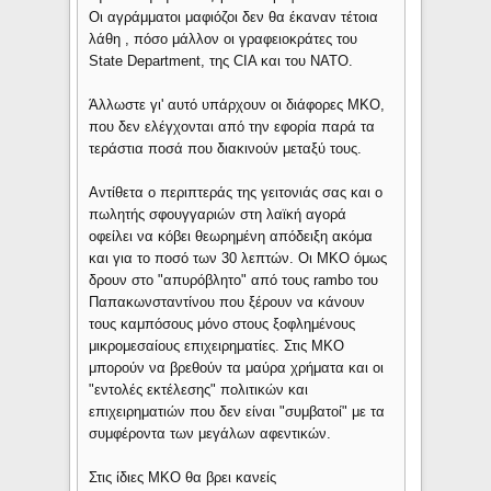
Οι αγράμματοι μαφιόζοι δεν θα έκαναν τέτοια
λάθη , πόσο μάλλον οι γραφειοκράτες του
State Department, της CIA και του ΝΑΤΟ.
Άλλωστε γι' αυτό υπάρχουν οι διάφορες ΜΚΟ,
που δεν ελέγχονται από την εφορία παρά τα
τεράστια ποσά που διακινούν μεταξύ τους.
Αντίθετα ο περιπτεράς της γειτονιάς σας και ο
πωλητής σφουγγαριών στη λαϊκή αγορά
οφείλει να κόβει θεωρημένη απόδειξη ακόμα
και για το ποσό των 30 λεπτών. Οι ΜΚΟ όμως
δρουν στο "απυρόβλητο" από τους rambo του
Παπακωνσταντίνου που ξέρουν να κάνουν
τους καμπόσους μόνο στους ξοφλημένους
μικρομεσαίους επιχειρηματίες. Στις ΜΚΟ
μπορούν να βρεθούν τα μαύρα χρήματα και οι
"εντολές εκτέλεσης" πολιτικών και
επιχειρηματιών που δεν είναι "συμβατοί" με τα
συμφέροντα των μεγάλων αφεντικών.
Στις ίδιες ΜΚΟ θα βρει κανείς