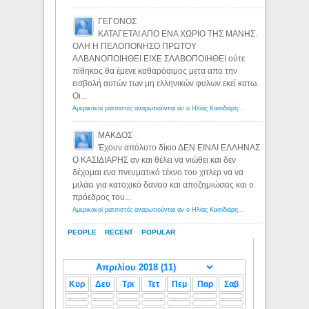
ΓΕΓΟΝΟΣ
ΚΑΤΑΓΕΤΑΙ ΑΠΟ ΕΝΑ ΧΩΡΙΟ ΤΗΣ ΜΑΝΗΣ.
ΟΛΗ Η ΠΕΛΟΠΟΝΗΣΟ ΠΡΩΤΟΥ
ΑΛΒΑΝΟΠΟΙΗΘΕΙ ΕΙΧΕ ΣΛΑΒΟΠΟΙΗΘΕΙ ούτε
πίθηκος θα έμενε καθαρόαιμος μετα απο την
εισβολή αυτών των μη ελληνικών φυλων εκεί κατω.
Οι...
Αμερικανοί ρατσιστές αναρωτιούνται αν ο Ηλίας Κασιδιάρης ανήκει στη λευκή φυλή... - Λόγιος Ερμής
ΜΑΚΔΟΣ
Έχουν απόλυτο δίκιο ΔΕΝ ΕΙΝΑΙ ΕΛΛΗΝΑΣ
Ο ΚΑΣΙΔΙΑΡΗΣ αν και θέλει να νιώθει και δεν
δέχομαι ενα πνευματικό τέκνο του χιτλερ να να
μιλάει για κατοχικό δανειο και αποζημιώσεις και ο
πρόεδρος του...
Αμερικανοί ρατσιστές αναρωτιούνται αν ο Ηλίας Κασιδιάρης ανήκει στη λευκή φυλή... - Λόγιος Ερμής
PEOPLE
RECENT
POPULAR
Κυρ
Δευ
Τρι
Τετ
Πεμ
Παρ
Σαβ