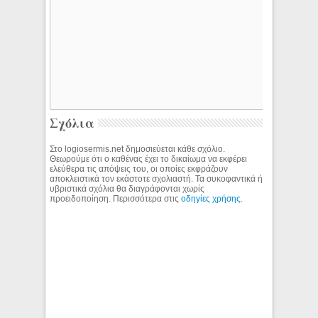
Σχόλια
Στο logiosermis.net δημοσιεύεται κάθε σχόλιο.
Θεωρούμε ότι ο καθένας έχει το δικαίωμα να εκφέρει
ελεύθερα τις απόψεις του, οι οποίες εκφράζουν
αποκλειστικά τον εκάστοτε σχολιαστή. Τα συκοφαντικά ή
υβριστικά σχόλια θα διαγράφονται χωρίς
προειδοποίηση. Περισσότερα στις
οδηγίες χρήσης
.