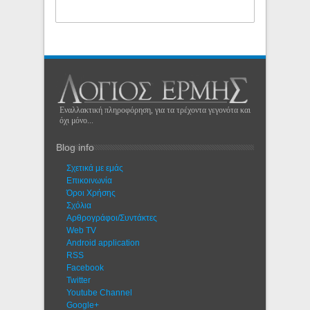
Εναλλακτική πληροφόρηση, για τα τρέχοντα γεγονότα και
όχι μόνο...
Blog info
Σχετικά με εμάς
Eπικοινωνία
Όροι Χρήσης
Σχόλια
Αρθρογράφοι/Συντάκτες
Web TV
Android application
RSS
Facebook
Twitter
Youtube Channel
Google+