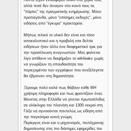
αλλά ποτέ δεν άνοιγαν στο κοινό τους τις
"πόρτες" της πραγματικής ενημέρωσης. Μόνο
προπαγάνδα, μόνο "επίσημες εκδοχές", μόνο
ειδήσεις από "έγκυρα" πρακτορεία .
Μήπως τελικά το υλικό δεν είναι και τόσο
αποκαλυπτικό και η προβολή στα δελτία
ειδήσεων ήταν άλλο ένα διαφημιστικό τρικ για
την προσέλκυση αναγνωστών; Μας φαίνεται
λίγο απίθανο να διαφήμιζαν το wikileaks χωρίς
να γνωρίζουν τη σπουδαιότητα του
περιεχομένου των εγγράφων που ανεξέλεγκτα
θα έβγαιναν στη δημοσιότητα.
Ξέρουμε πολύ καλά πως θάβουν κάθε ΜΗ
χρήσιμη πληροφορία και πως φροντίζουν ένας
θάνατος στην Ελλάδα να γίνεται πρωτοσέλιδος
σε ολόκληρο τον πλανήτη και 1300 νεκροί στη
Γάζα να αγνοούνται παντελώς ως είδηση από
την παγκόσμια κοινή γνώμη.
Περίεργος είναι και ο μηχανισμός, ταυτόχρονης
δημοσίευσης στις πιο διάσημες εφημερίδες του