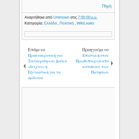
Πηγή
Αναρτήθηκε από
Unknown
στις
7:00:00 μ.μ.
Κατηγορία:
Ελλάδα
,
Πολιτική
,
WikiLeaks
Επόμενο
Προηγούμενο
Προανακριτική για
Επιστολή στον
Τσιτουρίδη και Δούκα
Πρωθυπουργό απο
«δείχνει» η
κατοίκους των
Εξεταστική για τα
Πατησίων
ομόλογα