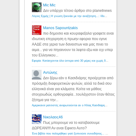
Mic Mic
Δεν υπάρχει τέτοιο άρθρο στο planetnews
Λόγιος Ερμής | Η γνώση ξεκινάει με την αναζήτηση...: Ιδού οι 18 που χρωστούν 11 δις ευρώ!
Manos Sapountzakis
πιο δημοσιο και κουραφεξαλα γραφετε ειναι
ιδιωτικη επιχειρηση η πρωην εφορια που εγινε
ΑΑΔΕ στα χερια των δανειστων και μας πινει το
αιμα... για να πηγαινουν τα λεφτα εξω και οχι υπερ
του Ελληνικου...
Εφορία: Κατάσχονται όλα ύστερα από 30 μέρες και χωρίς δικαστικές αποφάσεις - Λόγιος Ερμής
Αντώνης
Δεν ξέρω εάν ο Κασιδιάρης προέρχεται από
πρόσμιξη διαφορετικών φυλών, αλλά τα δικά σου
ελληνικά είναι για κλάματα. Κοίτα να μάθεις
στοιχειωδώς ορθογραφία...τουλάχιστον όταν θέτεις
ζήτημα για την...
Αμερικανοί ρατσιστές αναρωτιούνται αν ο Ηλίας Κασιδιάρης ανήκει στη λευκή φυλή... - Λόγιος Ερμής
Νικολαος46
Πως μπορουμε να το κατεβασουμε
ΔΩΡΕΑΝ!!!! Αν ειναι Εφικτο Αυτο?
Ένα βιβλίο που πολεμήθηκε γιατί ξυπνούσε συνειδήσεις... - Λόγιος Ερμής | Η γνώση ξεκινάει με την αναζήτηση...