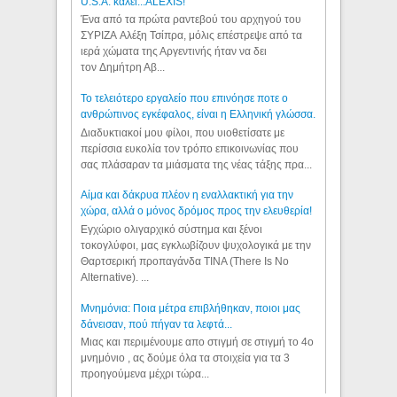
U.S.A. καλεί...ALEXIS!
Ένα από τα πρώτα ραντεβού του αρχηγού του
ΣΥΡΙΖΑ Αλέξη Τσίπρα, μόλις επέστρεψε από τα
ιερά χώματα της Αργεντινής ήταν να δει
τον Δημήτρη Αβ...
Το τελειότερο εργαλείο που επινόησε ποτε ο
ανθρώπινος εγκέφαλος, είναι η Ελληνική γλώσσα.
Διαδυκτιακοί μου φίλοι, που υιοθετίσατε με
περίσσια ευκολία τον τρόπο επικοινωνίας που
σας πλάσαραν τα μιάσματα της νέας τάξης πρα...
Αίμα και δάκρυα πλέον η εναλλακτική για την
χώρα, αλλά ο μόνος δρόμος προς την ελευθερία!
Εγχώριο ολιγαρχικό σύστημα και ξένοι
τοκογλύφοι, μας εγκλωβίζουν ψυχολογικά με την
Θαρτσερική προπαγάνδα TINA (There Is No
Alternative). ...
Μνημόνια: Ποια μέτρα επιβλήθηκαν, ποιοι μας
δάνεισαν, πού πήγαν τα λεφτά...
Μιας και περιμένουμε απο στιγμή σε στιγμή το 4ο
μνημόνιο , ας δούμε όλα τα στοιχεία για τα 3
προηγούμενα μέχρι τώρα...