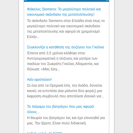
Φάκελος Siemens: Το μεγαλύτερο πολιτικό και
οικονομικό σκάνδαλο της μεταπολίτευσης!
Το σκάνδαλο Siemens στην Ελλάδα είναι ίσως το
μεγαλύτερο πολιτικό και οικονομικό σκάνδαλο
της μεταπολίτευσης και αφορά σε χρηματισμό
Ελλήν...
Συγκλονίζει η κατάθεση της συζύγου του Γκιόλια
Έπειτα από 3,5 χρόνια κλήθηκε στην
Αντιτρομοκρατική η σύζυγος και μητέρα των
παιδιών του Σωκράτη Γκιόλια, Αδαμαντία, και
δήλωσε: «Μας έλεγ...
Aιέν αριστεύειν!
Σε ένα από τα Ομηρικά έπη, την Ιλιάδα, δύναται
κανείς να εντοπίσει (και μάλιστα δύο φορές) μια
έκφραση-συμβουλή που αποτέλεσε ιδανικό για...
Το πείραμα του βατράχου που μας αφορά
όλους...
Η θεωρία του βατράχου λες και έχει επινοηθεί για
μας. Την ξέρετε; Είναι πολύ διδακτική.