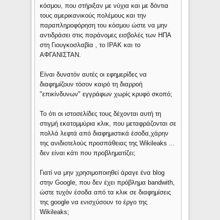
κόσμου, που στήριξαν με νύχια και με δόντια
τους αμερικανικούς πολέμους και την
παραπληροφόρηση του κόσμου ώστε να μην
αντιδράσει στις παράνομες εισβολές των ΗΠΑ
στη Γιουγκοσλαβία , το ΙΡΑΚ και το
ΑΦΓΑΝΙΣΤΑΝ.
Είναι δυνατόν αυτές οι εφημερίδες να
διαφημίζουν τόσον καιρό τη διαρροή
"επικίνδυνων" εγγράφων χωρίς κρυφό σκοπό;
Το ότι οι ιστοσελίδες τους δέχονται αυτή τη
στιγμή εκατομμύρια κλικ, που μεταφράζονται σε
πολλά λεφτά από διαφημιστικά έσοδα,χάρην
της ανιδιοτελούς προσπάθειας της Wikileaks ...
δεν είναι κάτι που προβληματίζει;
Γιατί να μην χρησιμοποιηθεί άραγε ένα blog
στην Google, που δεν έχει πρόβλημα bandwith,
ώστε τυχόν έσοδα από τα κλικ σε διαφημίσεις
της google να ενισχύσουν το έργο της
Wikileaks;