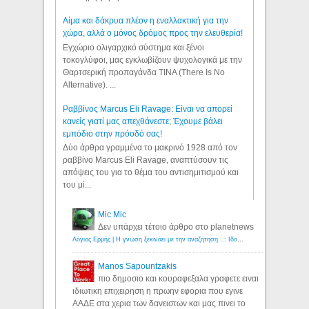
Αίμα και δάκρυα πλέον η εναλλακτική για την
χώρα, αλλά ο μόνος δρόμος προς την ελευθερία!
Εγχώριο ολιγαρχικό σύστημα και ξένοι
τοκογλύφοι, μας εγκλωβίζουν ψυχολογικά με την
Θαρτσερική προπαγάνδα TINA (There Is No
Alternative). ...
Ραββίνος Marcus Eli Ravage: Είναι να απορεί
κανείς γιατί μας απεχθάνεστε; Έχουμε βάλει
εμπόδιο στην πρόοδό σας!
Δύο άρθρα γραμμένα το μακρινό 1928 από τον
ραββίνο Marcus Eli Ravage, αναπτύσουν τις
απόψεις του για το θέμα του αντισημιτισμού και
του μί...
Mic Mic
Δεν υπάρχει τέτοιο άρθρο στο planetnews
Λόγιος Ερμής | Η γνώση ξεκινάει με την αναζήτηση...: Ιδού οι 18 που χρωστούν 11 δις ευρώ!
Manos Sapountzakis
πιο δημοσιο και κουραφεξαλα γραφετε ειναι
ιδιωτικη επιχειρηση η πρωην εφορια που εγινε
ΑΑΔΕ στα χερια των δανειστων και μας πινει το