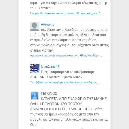
αιμα... για να πηγαινουν τα λεφτα εξω και οχι υπερ
του Ελληνικου...
Εφορία: Κατάσχονται όλα ύστερα από 30 μέρες και χωρίς δικαστικές αποφάσεις - Λόγιος Ερμής
Αντώνης
Δεν ξέρω εάν ο Κασιδιάρης προέρχεται από
πρόσμιξη διαφορετικών φυλών, αλλά τα δικά σου
ελληνικά είναι για κλάματα. Κοίτα να μάθεις
στοιχειωδώς ορθογραφία...τουλάχιστον όταν θέτεις
ζήτημα για την...
Αμερικανοί ρατσιστές αναρωτιούνται αν ο Ηλίας Κασιδιάρης ανήκει στη λευκή φυλή... - Λόγιος Ερμής
Νικολαος46
Πως μπορουμε να το κατεβασουμε
ΔΩΡΕΑΝ!!!! Αν ειναι Εφικτο Αυτο?
Ένα βιβλίο που πολεμήθηκε γιατί ξυπνούσε συνειδήσεις... - Λόγιος Ερμής | Η γνώση ξεκινάει με την αναζήτηση...
ΓΕΓΟΝΟΣ
ΚΑΤΑΓΕΤΑΙ ΑΠΟ ΕΝΑ ΧΩΡΙΟ ΤΗΣ ΜΑΝΗΣ.
ΟΛΗ Η ΠΕΛΟΠΟΝΗΣΟ ΠΡΩΤΟΥ
ΑΛΒΑΝΟΠΟΙΗΘΕΙ ΕΙΧΕ ΣΛΑΒΟΠΟΙΗΘΕΙ ούτε
πίθηκος θα έμενε καθαρόαιμος μετα απο την
εισβολή αυτών των μη ελληνικών φυλων εκεί κατω.
Οι...