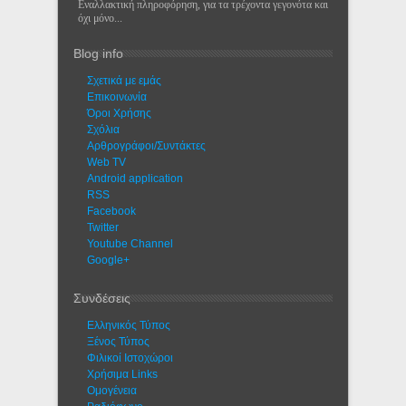
Εναλλακτική πληροφόρηση, για τα τρέχοντα γεγονότα και
όχι μόνο...
Blog info
Σχετικά με εμάς
Eπικοινωνία
Όροι Χρήσης
Σχόλια
Αρθρογράφοι/Συντάκτες
Web TV
Android application
RSS
Facebook
Twitter
Youtube Channel
Google+
Συνδέσεις
Ελληνικός Τύπος
Ξένος Τύπος
Φιλικοί Ιστοχώροι
Χρήσιμα Links
Ομογένεια