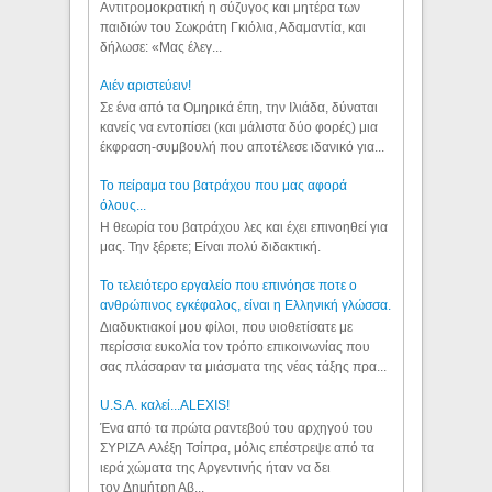
Αντιτρομοκρατική η σύζυγος και μητέρα των
παιδιών του Σωκράτη Γκιόλια, Αδαμαντία, και
δήλωσε: «Μας έλεγ...
Aιέν αριστεύειν!
Σε ένα από τα Ομηρικά έπη, την Ιλιάδα, δύναται
κανείς να εντοπίσει (και μάλιστα δύο φορές) μια
έκφραση-συμβουλή που αποτέλεσε ιδανικό για...
Το πείραμα του βατράχου που μας αφορά
όλους...
Η θεωρία του βατράχου λες και έχει επινοηθεί για
μας. Την ξέρετε; Είναι πολύ διδακτική.
Το τελειότερο εργαλείο που επινόησε ποτε ο
ανθρώπινος εγκέφαλος, είναι η Ελληνική γλώσσα.
Διαδυκτιακοί μου φίλοι, που υιοθετίσατε με
περίσσια ευκολία τον τρόπο επικοινωνίας που
σας πλάσαραν τα μιάσματα της νέας τάξης πρα...
U.S.A. καλεί...ALEXIS!
Ένα από τα πρώτα ραντεβού του αρχηγού του
ΣΥΡΙΖΑ Αλέξη Τσίπρα, μόλις επέστρεψε από τα
ιερά χώματα της Αργεντινής ήταν να δει
τον Δημήτρη Αβ...