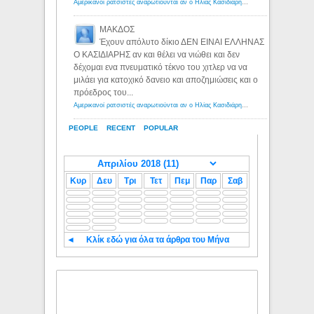
Αμερικανοί ρατσιστές αναρωτιούνται αν ο Ηλίας Κασιδιάρης ανήκει στη λευκή φυλή... - Λόγιος Ερμής
ΜΑΚΔΟΣ
Έχουν απόλυτο δίκιο ΔΕΝ ΕΙΝΑΙ ΕΛΛΗΝΑΣ
Ο ΚΑΣΙΔΙΑΡΗΣ αν και θέλει να νιώθει και δεν
δέχομαι ενα πνευματικό τέκνο του χιτλερ να να
μιλάει για κατοχικό δανειο και αποζημιώσεις και ο
πρόεδρος του...
Αμερικανοί ρατσιστές αναρωτιούνται αν ο Ηλίας Κασιδιάρης ανήκει στη λευκή φυλή... - Λόγιος Ερμής
PEOPLE
RECENT
POPULAR
Κυρ
Δευ
Τρι
Τετ
Πεμ
Παρ
Σαβ
◄
Κλίκ εδώ για όλα τα άρθρα του Μήνα