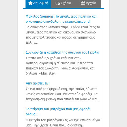
Δημοφιλή
Σχόλια
Αρχείο
Φάκελος Siemens: Το μεγαλύτερο πολιτικό και
οικονομικό σκάνδαλο της μεταπολίτευσης!
Το σκάνδαλο Siemens στην Ελλάδα είναι ίσως το
μεγαλύτερο πολιτικό και οικονομικό σκάνδαλο
της μεταπολίτευσης και αφορά σε χρηματισμό
Ελλήν...
Συγκλονίζει η κατάθεση της συζύγου του Γκιόλια
Έπειτα από 3,5 χρόνια κλήθηκε στην
Αντιτρομοκρατική η σύζυγος και μητέρα των
παιδιών του Σωκράτη Γκιόλια, Αδαμαντία, και
δήλωσε: «Μας έλεγ...
Aιέν αριστεύειν!
Σε ένα από τα Ομηρικά έπη, την Ιλιάδα, δύναται
κανείς να εντοπίσει (και μάλιστα δύο φορές) μια
έκφραση-συμβουλή που αποτέλεσε ιδανικό για...
Το πείραμα του βατράχου που μας αφορά
όλους...
Η θεωρία του βατράχου λες και έχει επινοηθεί για
μας. Την ξέρετε; Είναι πολύ διδακτική.