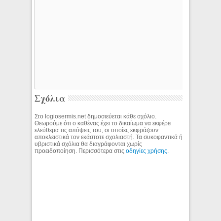
Σχόλια
Στο logiosermis.net δημοσιεύεται κάθε σχόλιο.
Θεωρούμε ότι ο καθένας έχει το δικαίωμα να εκφέρει
ελεύθερα τις απόψεις του, οι οποίες εκφράζουν
αποκλειστικά τον εκάστοτε σχολιαστή. Τα συκοφαντικά ή
υβριστικά σχόλια θα διαγράφονται χωρίς
προειδοποίηση. Περισσότερα στις
οδηγίες χρήσης
.