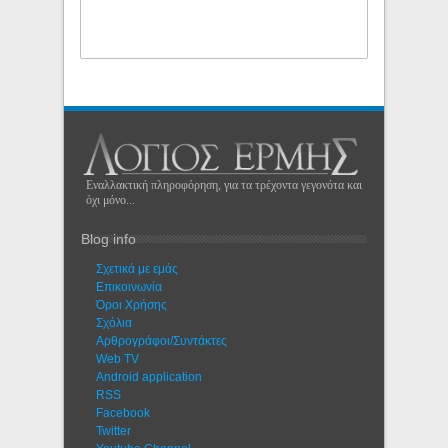
Εναλλακτική πληροφόρηση, για τα τρέχοντα γεγονότα και
όχι μόνο...
Blog info
Σχετικά με εμάς
Eπικοινωνία
Όροι Χρήσης
Σχόλια
Αρθρογράφοι/Συντάκτες
Web TV
Android application
RSS
Facebook
Twitter