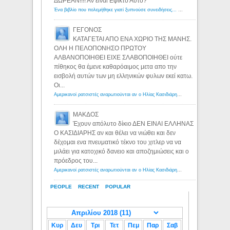
ΔΩΡΕΑΝ!!!! Αν ειναι Εφικτο Αυτο?
Ένα βιβλίο που πολεμήθηκε γιατί ξυπνούσε συνειδήσεις... - Λόγιος Ερμής | Η γνώση ξεκινάει με την αναζήτηση...
ΓΕΓΟΝΟΣ
ΚΑΤΑΓΕΤΑΙ ΑΠΟ ΕΝΑ ΧΩΡΙΟ ΤΗΣ ΜΑΝΗΣ.
ΟΛΗ Η ΠΕΛΟΠΟΝΗΣΟ ΠΡΩΤΟΥ
ΑΛΒΑΝΟΠΟΙΗΘΕΙ ΕΙΧΕ ΣΛΑΒΟΠΟΙΗΘΕΙ ούτε
πίθηκος θα έμενε καθαρόαιμος μετα απο την
εισβολή αυτών των μη ελληνικών φυλων εκεί κατω.
Οι...
Αμερικανοί ρατσιστές αναρωτιούνται αν ο Ηλίας Κασιδιάρης ανήκει στη λευκή φυλή... - Λόγιος Ερμής
ΜΑΚΔΟΣ
Έχουν απόλυτο δίκιο ΔΕΝ ΕΙΝΑΙ ΕΛΛΗΝΑΣ
Ο ΚΑΣΙΔΙΑΡΗΣ αν και θέλει να νιώθει και δεν
δέχομαι ενα πνευματικό τέκνο του χιτλερ να να
μιλάει για κατοχικό δανειο και αποζημιώσεις και ο
πρόεδρος του...
Αμερικανοί ρατσιστές αναρωτιούνται αν ο Ηλίας Κασιδιάρης ανήκει στη λευκή φυλή... - Λόγιος Ερμής
PEOPLE
RECENT
POPULAR
Κυρ
Δευ
Τρι
Τετ
Πεμ
Παρ
Σαβ