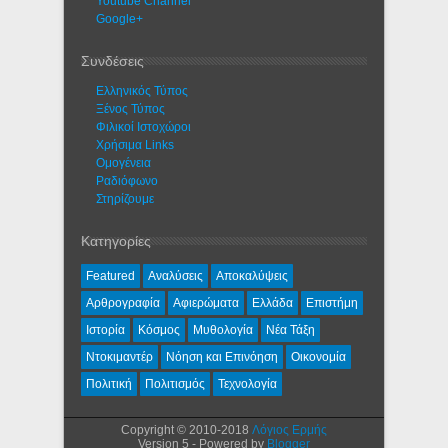
Youtube Channel
Google+
Συνδέσεις
Ελληνικός Τύπος
Ξένος Τύπος
Φιλικοί Ιστοχώροι
Χρήσιμα Links
Ομογένεια
Ραδιόφωνο
Στηρίζουμε
Κατηγορίες
Featured
Αναλύσεις
Αποκαλύψεις
Αρθρογραφία
Αφιερώματα
Ελλάδα
Επιστήμη
Ιστορία
Κόσμος
Μυθολογία
Νέα Τάξη
Ντοκιμαντέρ
Νόηση και Επινόηση
Οικονομία
Πολιτική
Πολιτισμός
Τεχνολογία
Copyright © 2010-2018
Λόγιος Ερμής
Version 5 - Powered by
Blogger