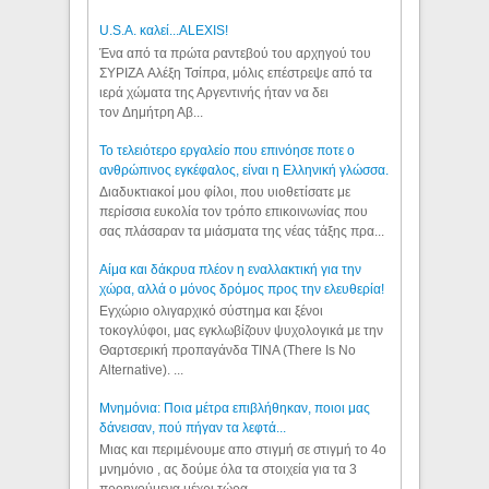
U.S.A. καλεί...ALEXIS!
Ένα από τα πρώτα ραντεβού του αρχηγού του
ΣΥΡΙΖΑ Αλέξη Τσίπρα, μόλις επέστρεψε από τα
ιερά χώματα της Αργεντινής ήταν να δει
τον Δημήτρη Αβ...
Το τελειότερο εργαλείο που επινόησε ποτε ο
ανθρώπινος εγκέφαλος, είναι η Ελληνική γλώσσα.
Διαδυκτιακοί μου φίλοι, που υιοθετίσατε με
περίσσια ευκολία τον τρόπο επικοινωνίας που
σας πλάσαραν τα μιάσματα της νέας τάξης πρα...
Αίμα και δάκρυα πλέον η εναλλακτική για την
χώρα, αλλά ο μόνος δρόμος προς την ελευθερία!
Εγχώριο ολιγαρχικό σύστημα και ξένοι
τοκογλύφοι, μας εγκλωβίζουν ψυχολογικά με την
Θαρτσερική προπαγάνδα TINA (There Is No
Alternative). ...
Μνημόνια: Ποια μέτρα επιβλήθηκαν, ποιοι μας
δάνεισαν, πού πήγαν τα λεφτά...
Μιας και περιμένουμε απο στιγμή σε στιγμή το 4ο
μνημόνιο , ας δούμε όλα τα στοιχεία για τα 3