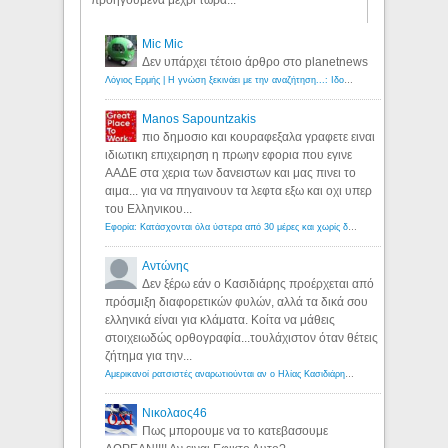
προηγούμενα μέχρι τώρα...
Mic Mic
Δεν υπάρχει τέτοιο άρθρο στο planetnews
Λόγιος Ερμής | Η γνώση ξεκινάει με την αναζήτηση...: Ιδού οι 18 που χρωστούν 11 δις ευρώ!
Manos Sapountzakis
πιο δημοσιο και κουραφεξαλα γραφετε ειναι
ιδιωτικη επιχειρηση η πρωην εφορια που εγινε
ΑΑΔΕ στα χερια των δανειστων και μας πινει το
αιμα... για να πηγαινουν τα λεφτα εξω και οχι υπερ
του Ελληνικου...
Εφορία: Κατάσχονται όλα ύστερα από 30 μέρες και χωρίς δικαστικές αποφάσεις - Λόγιος Ερμής
Αντώνης
Δεν ξέρω εάν ο Κασιδιάρης προέρχεται από
πρόσμιξη διαφορετικών φυλών, αλλά τα δικά σου
ελληνικά είναι για κλάματα. Κοίτα να μάθεις
στοιχειωδώς ορθογραφία...τουλάχιστον όταν θέτεις
ζήτημα για την...
Αμερικανοί ρατσιστές αναρωτιούνται αν ο Ηλίας Κασιδιάρης ανήκει στη λευκή φυλή... - Λόγιος Ερμής
Νικολαος46
Πως μπορουμε να το κατεβασουμε