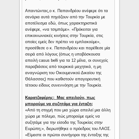
Απαντώντας,ο κ. Παπανδρέου ανέφερε ότι τα
σενάρια αυτά πηγάζουν από την Τουρκία με
αποτέλεσμα εδώ, όπως χαρακτηριστικά
ανέφερε, «να τσιμπάμε». «Πρόκειται για
επικοινωνιακές κινήσεις στην Τουρκία, στις
οποίες εμείς δεν πρέπει να εμπλακούμε»,
προσέθεσε ο κ. Παπανδρέου και παρέθεσε μία
σειρά από λόγους (όπως η υποβόσκουσα
απειλή casus belli για τα 12 μίλια, οι συνεχείς
παραβιάσεις από τουρκικά μαχητικά, η μη
αναγνώριση του Οικουμενικού Δικαίου της
Θάλασσας) που καθιστούν απαγορευτική
τέτοιου είδους συνεννόηση με την Τουρκία.
Καρατζαφέρης: Μας απειλούν, πως
μπορούμε να συζητάμε για ένταξη;
«Από τη στιγμή που μια χώρα απειλεί μια άλλη
χώρα με πόλεμο, πώς μπορούμε εμείς να
συζητάμε για την είσοδο της Τουρκίας στην
Ευρώπη;», διερωτήθηκε ο πρόεδρος του ΛΑΟΣ.
«Είμαστε οι πρώτοι συνήγοροι της ένταξης της