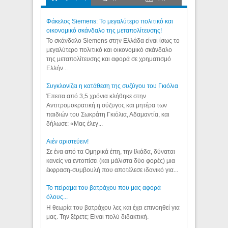
Φάκελος Siemens: Το μεγαλύτερο πολιτικό και
οικονομικό σκάνδαλο της μεταπολίτευσης!
Το σκάνδαλο Siemens στην Ελλάδα είναι ίσως το
μεγαλύτερο πολιτικό και οικονομικό σκάνδαλο
της μεταπολίτευσης και αφορά σε χρηματισμό
Ελλήν...
Συγκλονίζει η κατάθεση της συζύγου του Γκιόλια
Έπειτα από 3,5 χρόνια κλήθηκε στην
Αντιτρομοκρατική η σύζυγος και μητέρα των
παιδιών του Σωκράτη Γκιόλια, Αδαμαντία, και
δήλωσε: «Μας έλεγ...
Aιέν αριστεύειν!
Σε ένα από τα Ομηρικά έπη, την Ιλιάδα, δύναται
κανείς να εντοπίσει (και μάλιστα δύο φορές) μια
έκφραση-συμβουλή που αποτέλεσε ιδανικό για...
Το πείραμα του βατράχου που μας αφορά
όλους...
Η θεωρία του βατράχου λες και έχει επινοηθεί για
μας. Την ξέρετε; Είναι πολύ διδακτική.