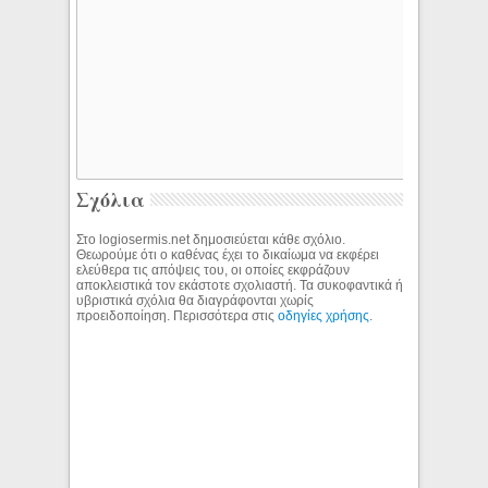
Σχόλια
Στο logiosermis.net δημοσιεύεται κάθε σχόλιο.
Θεωρούμε ότι ο καθένας έχει το δικαίωμα να εκφέρει
ελεύθερα τις απόψεις του, οι οποίες εκφράζουν
αποκλειστικά τον εκάστοτε σχολιαστή. Τα συκοφαντικά ή
υβριστικά σχόλια θα διαγράφονται χωρίς
προειδοποίηση. Περισσότερα στις
οδηγίες χρήσης
.