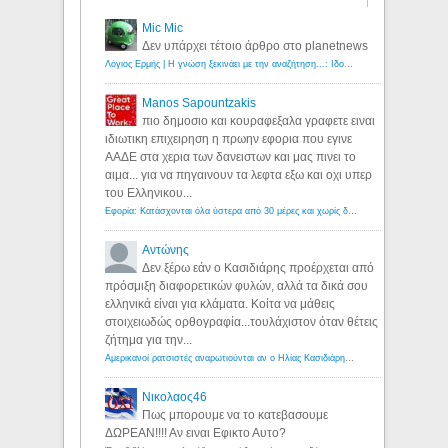
Mic Mic
Δεν υπάρχει τέτοιο άρθρο στο planetnews
Λόγιος Ερμής | Η γνώση ξεκινάει με την αναζήτηση...: Ιδού οι 18 που χρωστούν 11 δις ευρώ!
Manos Sapountzakis
πιο δημοσιο και κουραφεξαλα γραφετε ειναι
ιδιωτικη επιχειρηση η πρωην εφορια που εγινε
ΑΑΔΕ στα χερια των δανειστων και μας πινει το
αιμα... για να πηγαινουν τα λεφτα εξω και οχι υπερ
του Ελληνικου...
Εφορία: Κατάσχονται όλα ύστερα από 30 μέρες και χωρίς δικαστικές αποφάσεις - Λόγιος Ερμής
Αντώνης
Δεν ξέρω εάν ο Κασιδιάρης προέρχεται από
πρόσμιξη διαφορετικών φυλών, αλλά τα δικά σου
ελληνικά είναι για κλάματα. Κοίτα να μάθεις
στοιχειωδώς ορθογραφία...τουλάχιστον όταν θέτεις
ζήτημα για την...
Αμερικανοί ρατσιστές αναρωτιούνται αν ο Ηλίας Κασιδιάρης ανήκει στη λευκή φυλή... - Λόγιος Ερμής
Νικολαος46
Πως μπορουμε να το κατεβασουμε
ΔΩΡΕΑΝ!!!! Αν ειναι Εφικτο Αυτο?