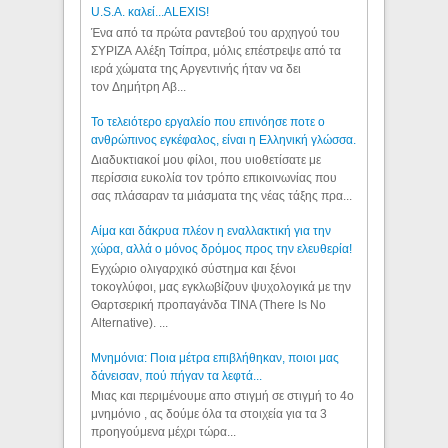
U.S.A. καλεί...ALEXIS!
Ένα από τα πρώτα ραντεβού του αρχηγού του
ΣΥΡΙΖΑ Αλέξη Τσίπρα, μόλις επέστρεψε από τα
ιερά χώματα της Αργεντινής ήταν να δει
τον Δημήτρη Αβ...
Το τελειότερο εργαλείο που επινόησε ποτε ο
ανθρώπινος εγκέφαλος, είναι η Ελληνική γλώσσα.
Διαδυκτιακοί μου φίλοι, που υιοθετίσατε με
περίσσια ευκολία τον τρόπο επικοινωνίας που
σας πλάσαραν τα μιάσματα της νέας τάξης πρα...
Αίμα και δάκρυα πλέον η εναλλακτική για την
χώρα, αλλά ο μόνος δρόμος προς την ελευθερία!
Εγχώριο ολιγαρχικό σύστημα και ξένοι
τοκογλύφοι, μας εγκλωβίζουν ψυχολογικά με την
Θαρτσερική προπαγάνδα TINA (There Is No
Alternative). ...
Μνημόνια: Ποια μέτρα επιβλήθηκαν, ποιοι μας
δάνεισαν, πού πήγαν τα λεφτά...
Μιας και περιμένουμε απο στιγμή σε στιγμή το 4ο
μνημόνιο , ας δούμε όλα τα στοιχεία για τα 3
προηγούμενα μέχρι τώρα...