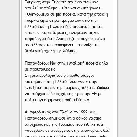
Τουρκίας στην Ευρώπη την ώρα που μας
απειλεί με πόλεμο», είπε και συμπλήρωσε:
«Οδηγούμεθα σε μια πορεία, κατά την οποία η
Τουρκία ζητά σειρά πραγμάτων από την
Ελλάδα και η Ελλάδα δεν διεκδικεί τίποτα»,
είπε ο κ. Καρατζαφέρης, αναφέροντας για
παράδειγμα ότι η Αγκυρα ζητεί συγκεκριμένα
ανταλλάγματα προκειμένου να ανοίξει τη
θεολογική σχολή της Χάλκης.
Παπανδρέου: Ναι στην ενταξιακή πορεία αλλά
με προϋποθέσεις
Στη δευτερολογία του ο πρωθυπουργός
επεσήμανε ότι η Ελλάδα λέει «ναι» στην
ενταξιακή πορεία της Τουρκίας, αλλά επιδιώκει
να υπάρχει «οδικός χάρτης προς την ΕΕ με
πολύ συγκεκριμένες προϋποθέσεις».
Αναφερόμενος στο Ελσίνκι το 1999, ο κ.
Παπανδρέου σημείωσε ότι ο οδικός χάρτης
υποχρεώσεων της Τουρκίας που τέθηκε τότε
«συνέβαλε σε συνέργειες στην οικονομία, αλλά
και στις σχέσεις μεταξύ των λαών. Τώρα ήρθε