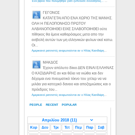
Ένα βιβλίο που πολεμήθηκε γιατί ξυπνούσε συνειδήσεις... - Λόγιος Ερμής | Η γνώση ξεκινάει με την αναζήτηση...
ΓΕΓΟΝΟΣ
ΚΑΤΑΓΕΤΑΙ ΑΠΟ ΕΝΑ ΧΩΡΙΟ ΤΗΣ ΜΑΝΗΣ.
ΟΛΗ Η ΠΕΛΟΠΟΝΗΣΟ ΠΡΩΤΟΥ
ΑΛΒΑΝΟΠΟΙΗΘΕΙ ΕΙΧΕ ΣΛΑΒΟΠΟΙΗΘΕΙ ούτε
πίθηκος θα έμενε καθαρόαιμος μετα απο την
εισβολή αυτών των μη ελληνικών φυλων εκεί κατω.
Οι...
Αμερικανοί ρατσιστές αναρωτιούνται αν ο Ηλίας Κασιδιάρης ανήκει στη λευκή φυλή... - Λόγιος Ερμής
ΜΑΚΔΟΣ
Έχουν απόλυτο δίκιο ΔΕΝ ΕΙΝΑΙ ΕΛΛΗΝΑΣ
Ο ΚΑΣΙΔΙΑΡΗΣ αν και θέλει να νιώθει και δεν
δέχομαι ενα πνευματικό τέκνο του χιτλερ να να
μιλάει για κατοχικό δανειο και αποζημιώσεις και ο
πρόεδρος του...
Αμερικανοί ρατσιστές αναρωτιούνται αν ο Ηλίας Κασιδιάρης ανήκει στη λευκή φυλή... - Λόγιος Ερμής
PEOPLE
RECENT
POPULAR
Κυρ
Δευ
Τρι
Τετ
Πεμ
Παρ
Σαβ