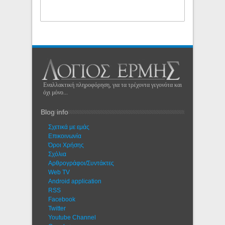
Εναλλακτική πληροφόρηση, για τα τρέχοντα γεγονότα και
όχι μόνο...
Blog info
Σχετικά με εμάς
Eπικοινωνία
Όροι Χρήσης
Σχόλια
Αρθρογράφοι/Συντάκτες
Web TV
Android application
RSS
Facebook
Twitter
Youtube Channel