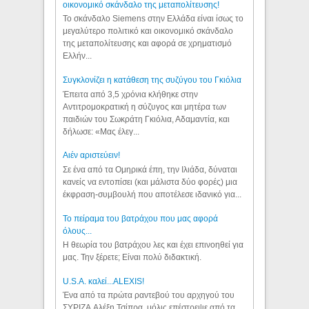
οικονομικό σκάνδαλο της μεταπολίτευσης!
Το σκάνδαλο Siemens στην Ελλάδα είναι ίσως το
μεγαλύτερο πολιτικό και οικονομικό σκάνδαλο
της μεταπολίτευσης και αφορά σε χρηματισμό
Ελλήν...
Συγκλονίζει η κατάθεση της συζύγου του Γκιόλια
Έπειτα από 3,5 χρόνια κλήθηκε στην
Αντιτρομοκρατική η σύζυγος και μητέρα των
παιδιών του Σωκράτη Γκιόλια, Αδαμαντία, και
δήλωσε: «Μας έλεγ...
Aιέν αριστεύειν!
Σε ένα από τα Ομηρικά έπη, την Ιλιάδα, δύναται
κανείς να εντοπίσει (και μάλιστα δύο φορές) μια
έκφραση-συμβουλή που αποτέλεσε ιδανικό για...
Το πείραμα του βατράχου που μας αφορά
όλους...
Η θεωρία του βατράχου λες και έχει επινοηθεί για
μας. Την ξέρετε; Είναι πολύ διδακτική.
U.S.A. καλεί...ALEXIS!
Ένα από τα πρώτα ραντεβού του αρχηγού του
ΣΥΡΙΖΑ Αλέξη Τσίπρα, μόλις επέστρεψε από τα