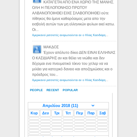
ΚΑΤΑΓΕΤΑΙ ΑΠΟ ΕΝΑ ΧΩΡΙΟ ΤΗΣ ΜΑΝΗΣ.
ΟΛΗ Η ΠΕΛΟΠΟΝΗΣΟ ΠΡΩΤΟΥ
ΑΛΒΑΝΟΠΟΙΗΘΕΙ ΕΙΧΕ ΣΛΑΒΟΠΟΙΗΘΕΙ ούτε
πίθηκος θα έμενε καθαρόαιμος μετα απο την
εισβολή αυτών των μη ελληνικών φυλων εκεί κατω.
Οι...
Αμερικανοί ρατσιστές αναρωτιούνται αν ο Ηλίας Κασιδιάρης ανήκει στη λευκή φυλή... - Λόγιος Ερμής
ΜΑΚΔΟΣ
Έχουν απόλυτο δίκιο ΔΕΝ ΕΙΝΑΙ ΕΛΛΗΝΑΣ
Ο ΚΑΣΙΔΙΑΡΗΣ αν και θέλει να νιώθει και δεν
δέχομαι ενα πνευματικό τέκνο του χιτλερ να να
μιλάει για κατοχικό δανειο και αποζημιώσεις και ο
πρόεδρος του...
Αμερικανοί ρατσιστές αναρωτιούνται αν ο Ηλίας Κασιδιάρης ανήκει στη λευκή φυλή... - Λόγιος Ερμής
PEOPLE
RECENT
POPULAR
Κυρ
Δευ
Τρι
Τετ
Πεμ
Παρ
Σαβ