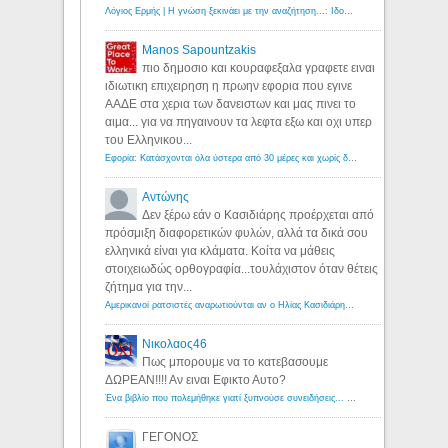
Λόγιος Ερμής | Η γνώση ξεκινάει με την αναζήτηση...: Ιδού οι 18 που χρωστούν 11 δις ευρώ!
Manos Sapountzakis
πιο δημοσιο και κουραφεξαλα γραφετε ειναι
ιδιωτικη επιχειρηση η πρωην εφορια που εγινε
ΑΑΔΕ στα χερια των δανειστων και μας πινει το
αιμα... για να πηγαινουν τα λεφτα εξω και οχι υπερ
του Ελληνικου...
Εφορία: Κατάσχονται όλα ύστερα από 30 μέρες και χωρίς δικαστικές αποφάσεις - Λόγιος Ερμής
Αντώνης
Δεν ξέρω εάν ο Κασιδιάρης προέρχεται από
πρόσμιξη διαφορετικών φυλών, αλλά τα δικά σου
ελληνικά είναι για κλάματα. Κοίτα να μάθεις
στοιχειωδώς ορθογραφία...τουλάχιστον όταν θέτεις
ζήτημα για την...
Αμερικανοί ρατσιστές αναρωτιούνται αν ο Ηλίας Κασιδιάρης ανήκει στη λευκή φυλή... - Λόγιος Ερμής
Νικολαος46
Πως μπορουμε να το κατεβασουμε
ΔΩΡΕΑΝ!!!! Αν ειναι Εφικτο Αυτο?
Ένα βιβλίο που πολεμήθηκε γιατί ξυπνούσε συνειδήσεις... - Λόγιος Ερμής | Η γνώση ξεκινάει με την αναζήτηση...
ΓΕΓΟΝΟΣ