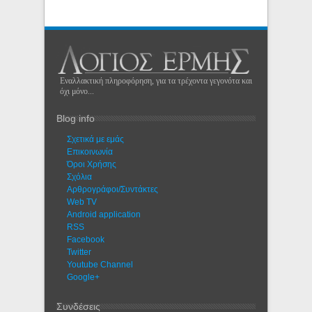
Εναλλακτική πληροφόρηση, για τα τρέχοντα γεγονότα και
όχι μόνο...
Blog info
Σχετικά με εμάς
Eπικοινωνία
Όροι Χρήσης
Σχόλια
Αρθρογράφοι/Συντάκτες
Web TV
Android application
RSS
Facebook
Twitter
Youtube Channel
Google+
Συνδέσεις