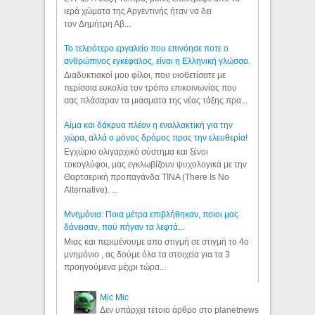
ιερά χώματα της Αργεντινής ήταν να δει
τον Δημήτρη Αβ...
Το τελειότερο εργαλείο που επινόησε ποτε ο
ανθρώπινος εγκέφαλος, είναι η Ελληνική γλώσσα.
Διαδυκτιακοί μου φίλοι, που υιοθετίσατε με
περίσσια ευκολία τον τρόπο επικοινωνίας που
σας πλάσαραν τα μιάσματα της νέας τάξης πρα...
Αίμα και δάκρυα πλέον η εναλλακτική για την
χώρα, αλλά ο μόνος δρόμος προς την ελευθερία!
Εγχώριο ολιγαρχικό σύστημα και ξένοι
τοκογλύφοι, μας εγκλωβίζουν ψυχολογικά με την
Θαρτσερική προπαγάνδα TINA (There Is No
Alternative). ...
Μνημόνια: Ποια μέτρα επιβλήθηκαν, ποιοι μας
δάνεισαν, πού πήγαν τα λεφτά...
Μιας και περιμένουμε απο στιγμή σε στιγμή το 4ο
μνημόνιο , ας δούμε όλα τα στοιχεία για τα 3
προηγούμενα μέχρι τώρα...
Mic Mic
Δεν υπάρχει τέτοιο άρθρο στο planetnews