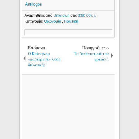
Antilogos
Αναρτήθηκε από
Unknown
στις
3:00:00 μ.μ.
Κατηγορία:
Οικονομία
,
Πολιτική
Επόμενο
Προηγούμενο
Ο Κίσινγκερ
Τα ‘στατιστικά του
«μαγείρεψε» λύση
χρέους’.
διζωνικής !