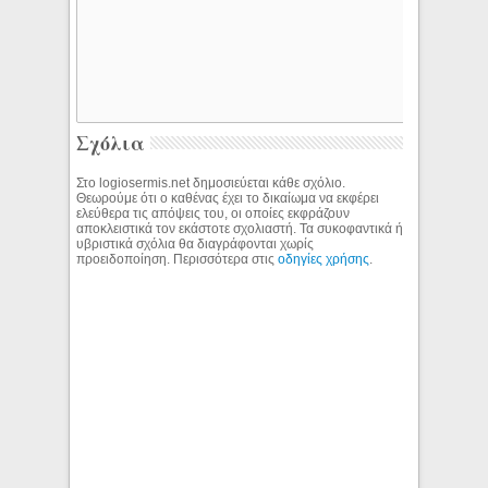
Σχόλια
Στο logiosermis.net δημοσιεύεται κάθε σχόλιο.
Θεωρούμε ότι ο καθένας έχει το δικαίωμα να εκφέρει
ελεύθερα τις απόψεις του, οι οποίες εκφράζουν
αποκλειστικά τον εκάστοτε σχολιαστή. Τα συκοφαντικά ή
υβριστικά σχόλια θα διαγράφονται χωρίς
προειδοποίηση. Περισσότερα στις
οδηγίες χρήσης
.