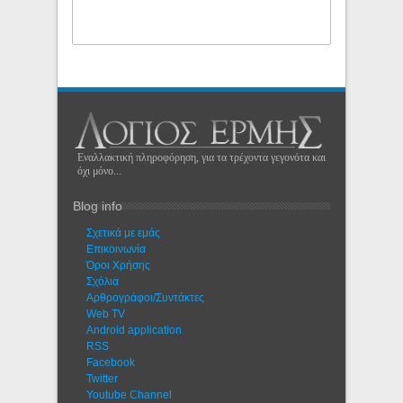
Εναλλακτική πληροφόρηση, για τα τρέχοντα γεγονότα και
όχι μόνο...
Blog info
Σχετικά με εμάς
Eπικοινωνία
Όροι Χρήσης
Σχόλια
Αρθρογράφοι/Συντάκτες
Web TV
Android application
RSS
Facebook
Twitter
Youtube Channel