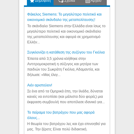
Δημοφιλή
Σχόλια
Αρχείο
Φάκελος Siemens: Το μεγαλύτερο πολιτικό και
οικονομικό σκάνδαλο της μεταπολίτευσης!
Το σκάνδαλο Siemens στην Ελλάδα είναι ίσως το
μεγαλύτερο πολιτικό και οικονομικό σκάνδαλο
της μεταπολίτευσης και αφορά σε χρηματισμό
Ελλήν...
Συγκλονίζει η κατάθεση της συζύγου του Γκιόλια
Έπειτα από 3,5 χρόνια κλήθηκε στην
Αντιτρομοκρατική η σύζυγος και μητέρα των
παιδιών του Σωκράτη Γκιόλια, Αδαμαντία, και
δήλωσε: «Μας έλεγ...
Aιέν αριστεύειν!
Σε ένα από τα Ομηρικά έπη, την Ιλιάδα, δύναται
κανείς να εντοπίσει (και μάλιστα δύο φορές) μια
έκφραση-συμβουλή που αποτέλεσε ιδανικό για...
Το πείραμα του βατράχου που μας αφορά
όλους...
Η θεωρία του βατράχου λες και έχει επινοηθεί για
μας. Την ξέρετε; Είναι πολύ διδακτική.