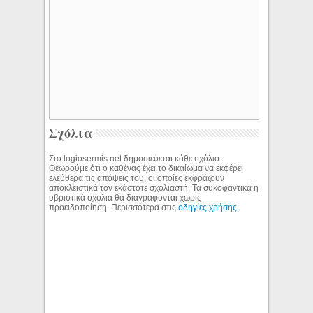
Σχόλια
Στο logiosermis.net δημοσιεύεται κάθε σχόλιο.
Θεωρούμε ότι ο καθένας έχει το δικαίωμα να εκφέρει
ελεύθερα τις απόψεις του, οι οποίες εκφράζουν
αποκλειστικά τον εκάστοτε σχολιαστή. Τα συκοφαντικά ή
υβριστικά σχόλια θα διαγράφονται χωρίς
προειδοποίηση. Περισσότερα στις
οδηγίες χρήσης
.