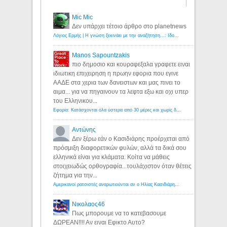
Mic Mic
Δεν υπάρχει τέτοιο άρθρο στο planetnews
Λόγιος Ερμής | Η γνώση ξεκινάει με την αναζήτηση...: Ιδού οι 18 που χρωστούν 11 δις ευρώ!
Manos Sapountzakis
πιο δημοσιο και κουραφεξαλα γραφετε ειναι
ιδιωτικη επιχειρηση η πρωην εφορια που εγινε
ΑΑΔΕ στα χερια των δανειστων και μας πινει το
αιμα... για να πηγαινουν τα λεφτα εξω και οχι υπερ
του Ελληνικου...
Εφορία: Κατάσχονται όλα ύστερα από 30 μέρες και χωρίς δικαστικές αποφάσεις - Λόγιος Ερμής
Αντώνης
Δεν ξέρω εάν ο Κασιδιάρης προέρχεται από
πρόσμιξη διαφορετικών φυλών, αλλά τα δικά σου
ελληνικά είναι για κλάματα. Κοίτα να μάθεις
στοιχειωδώς ορθογραφία...τουλάχιστον όταν θέτεις
ζήτημα για την...
Αμερικανοί ρατσιστές αναρωτιούνται αν ο Ηλίας Κασιδιάρης ανήκει στη λευκή φυλή... - Λόγιος Ερμής
Νικολαος46
Πως μπορουμε να το κατεβασουμε
ΔΩΡΕΑΝ!!!! Αν ειναι Εφικτο Αυτο?