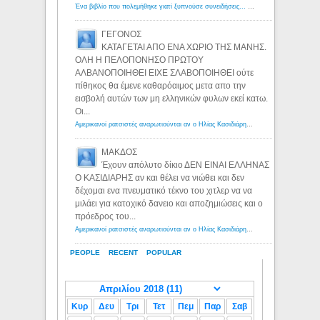
Ένα βιβλίο που πολεμήθηκε γιατί ξυπνούσε συνειδήσεις... - Λόγιος Ερμής | Η γνώση ξεκινάει με την αναζήτηση...
ΓΕΓΟΝΟΣ
ΚΑΤΑΓΕΤΑΙ ΑΠΟ ΕΝΑ ΧΩΡΙΟ ΤΗΣ ΜΑΝΗΣ.
ΟΛΗ Η ΠΕΛΟΠΟΝΗΣΟ ΠΡΩΤΟΥ
ΑΛΒΑΝΟΠΟΙΗΘΕΙ ΕΙΧΕ ΣΛΑΒΟΠΟΙΗΘΕΙ ούτε
πίθηκος θα έμενε καθαρόαιμος μετα απο την
εισβολή αυτών των μη ελληνικών φυλων εκεί κατω.
Οι...
Αμερικανοί ρατσιστές αναρωτιούνται αν ο Ηλίας Κασιδιάρης ανήκει στη λευκή φυλή... - Λόγιος Ερμής
ΜΑΚΔΟΣ
Έχουν απόλυτο δίκιο ΔΕΝ ΕΙΝΑΙ ΕΛΛΗΝΑΣ
Ο ΚΑΣΙΔΙΑΡΗΣ αν και θέλει να νιώθει και δεν
δέχομαι ενα πνευματικό τέκνο του χιτλερ να να
μιλάει για κατοχικό δανειο και αποζημιώσεις και ο
πρόεδρος του...
Αμερικανοί ρατσιστές αναρωτιούνται αν ο Ηλίας Κασιδιάρης ανήκει στη λευκή φυλή... - Λόγιος Ερμής
PEOPLE
RECENT
POPULAR
Κυρ
Δευ
Τρι
Τετ
Πεμ
Παρ
Σαβ