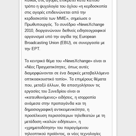
Καθώς στις αγορές επικρατεί κατά κάποιο
τρόπο η ψυχολογία του όχλου «η κερδοσκοπία
στις αγορές επιδεινώνεται από την
κερδοσκοπία των ΜΜΕ», σημείωσε ο
Πρωθυπουργός. Το συνέδριο «NewsXchange
2010, διοργανώνουν διεθνείς ειδησεογραφικοί
οργανισμοί υπό την αιγίδα της European
Broadcasting Union (EBU), σε συνεργασία με
την ΕΡΤ.
Το κεντρικό θέμα του «NewsXchange» είναι οι
«Νέες Πραγματικότητες, όπως αυτές
διαμορφώνονται σε ένα διαρκές μεταβαλλόμενο
οπτικοακουστικό τοπίο». Τα επιμέρους θέματα
που, μεταξύ άλλων, θα απασχολήσουν τις
εργασίες του Συνεδρίου είναι οι
«κατευθυνόμενες» ειδήσεις, η ισορροπία
ανάμεσα στην προπαγάνδα και τη
δημοσιογραφική αντικειμενικότητα, η
προσέλκυση περισσότερων τηλεθεατών με τη
μετάδοση «καλών ειδήσεων», η
«χρηματοδότηση» του παραγόμενου
τηλεοπτικού προϊόντος, οι νέες τεχνολογίες