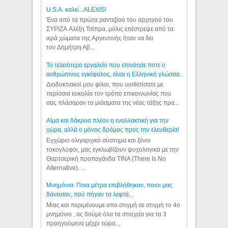
U.S.A. καλεί...ALEXIS!
Ένα από τα πρώτα ραντεβού του αρχηγού του
ΣΥΡΙΖΑ Αλέξη Τσίπρα, μόλις επέστρεψε από τα
ιερά χώματα της Αργεντινής ήταν να δει
τον Δημήτρη Αβ...
Το τελειότερο εργαλείο που επινόησε ποτε ο
ανθρώπινος εγκέφαλος, είναι η Ελληνική γλώσσα.
Διαδυκτιακοί μου φίλοι, που υιοθετίσατε με
περίσσια ευκολία τον τρόπο επικοινωνίας που
σας πλάσαραν τα μιάσματα της νέας τάξης πρα...
Αίμα και δάκρυα πλέον η εναλλακτική για την
χώρα, αλλά ο μόνος δρόμος προς την ελευθερία!
Εγχώριο ολιγαρχικό σύστημα και ξένοι
τοκογλύφοι, μας εγκλωβίζουν ψυχολογικά με την
Θαρτσερική προπαγάνδα TINA (There Is No
Alternative). ...
Μνημόνια: Ποια μέτρα επιβλήθηκαν, ποιοι μας
δάνεισαν, πού πήγαν τα λεφτά...
Μιας και περιμένουμε απο στιγμή σε στιγμή το 4ο
μνημόνιο , ας δούμε όλα τα στοιχεία για τα 3
προηγούμενα μέχρι τώρα...