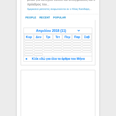
πρόεδρος του...
Αμερικανοί ρατσιστές αναρωτιούνται αν ο Ηλίας Κασιδιάρης ανήκει στη λευκή φυλή... - Λόγιος Ερμής
PEOPLE
RECENT
POPULAR
Κυρ
Δευ
Τρι
Τετ
Πεμ
Παρ
Σαβ
◄
Κλίκ εδώ για όλα τα άρθρα του Μήνα