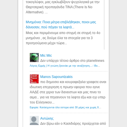
τοκογλύφοι, μας εγκλωβίζουν ψυχολογικά με την
Θαρτσερική προπαγάνδα TINA (There Is No
Alternative). ...
Μνημόνια: Ποια μέτρα επιβλήθηκαν, ποιοι μας
δάνεισαν, πού πήγαν τα λεφτά...
Μιας και περιμένουμε απο στιγμή σε στιγμή το 4ο
μνημόνιο , ας δούμε όλα τα στοιχεία για τα 3
προηγούμενα μέχρι τώρα...
Mic Mic
Δεν υπάρχει τέτοιο άρθρο στο planetnews
Λόγιος Ερμής | Η γνώση ξεκινάει με την αναζήτηση...: Ιδού οι 18 που χρωστούν 11 δις ευρώ!
Manos Sapountzakis
πιο δημοσιο και κουραφεξαλα γραφετε ειναι
ιδιωτικη επιχειρηση η πρωην εφορια που εγινε
ΑΑΔΕ στα χερια των δανειστων και μας πινει το
αιμα... για να πηγαινουν τα λεφτα εξω και οχι υπερ
του Ελληνικου...
Εφορία: Κατάσχονται όλα ύστερα από 30 μέρες και χωρίς δικαστικές αποφάσεις - Λόγιος Ερμής
Αντώνης
Δεν ξέρω εάν ο Κασιδιάρης προέρχεται από