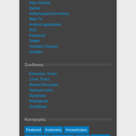
Όροι Χρήσης
Σχόλια
Αρθρογράφοι/Συντάκτες
Web TV
Android application
RSS
Facebook
Twitter
Youtube Channel
Google+
Συνδέσεις
Ελληνικός Τύπος
Ξένος Τύπος
Φιλικοί Ιστοχώροι
Χρήσιμα Links
Ομογένεια
Ραδιόφωνο
Στηρίζουμε
Κατηγορίες
Featured
Αναλύσεις
Αποκαλύψεις