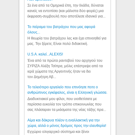
Σε ένα από τα Ομηρικά έπη, την Ιλιάδα, δύναται
κανείς να εντοπίσει (και μάλιστα δύο φορές) μια
έκφραση-συμβουλή που αποτέλεσε ιδανικό για...
Το πείραμα του βατράχου που μας αφορά
όλους...
Η θεωρία του βατράχου λες και έχει επινοηθεί για
μας. Την ξέρετε; Είναι πολύ διδακτική.
U.S.A. καλεί...ALEXIS!
Ένα από τα πρώτα ραντεβού του αρχηγού του
ΣΥΡΙΖΑ Αλέξη Τσίπρα, μόλις επέστρεψε από τα
ιερά χώματα της Αργεντινής ήταν να δει
τον Δημήτρη Αβ...
Το τελειότερο εργαλείο που επινόησε ποτε ο
ανθρώπινος εγκέφαλος, είναι η Ελληνική γλώσσα.
Διαδυκτιακοί μου φίλοι, που υιοθετίσατε με
περίσσια ευκολία τον τρόπο επικοινωνίας που
σας πλάσαραν τα μιάσματα της νέας τάξης πρα...
Αίμα και δάκρυα πλέον η εναλλακτική για την
χώρα, αλλά ο μόνος δρόμος προς την ελευθερία!
Εγχώριο ολιγαρχικό σύστημα και ξένοι