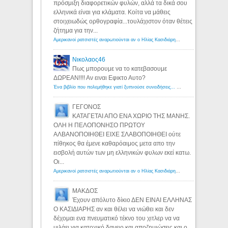
πρόσμιξη διαφορετικών φυλών, αλλά τα δικά σου
ελληνικά είναι για κλάματα. Κοίτα να μάθεις
στοιχειωδώς ορθογραφία...τουλάχιστον όταν θέτεις
ζήτημα για την...
Αμερικανοί ρατσιστές αναρωτιούνται αν ο Ηλίας Κασιδιάρης ανήκει στη λευκή φυλή... - Λόγιος Ερμής
Νικολαος46
Πως μπορουμε να το κατεβασουμε
ΔΩΡΕΑΝ!!!! Αν ειναι Εφικτο Αυτο?
Ένα βιβλίο που πολεμήθηκε γιατί ξυπνούσε συνειδήσεις... - Λόγιος Ερμής | Η γνώση ξεκινάει με την αναζήτηση...
ΓΕΓΟΝΟΣ
ΚΑΤΑΓΕΤΑΙ ΑΠΟ ΕΝΑ ΧΩΡΙΟ ΤΗΣ ΜΑΝΗΣ.
ΟΛΗ Η ΠΕΛΟΠΟΝΗΣΟ ΠΡΩΤΟΥ
ΑΛΒΑΝΟΠΟΙΗΘΕΙ ΕΙΧΕ ΣΛΑΒΟΠΟΙΗΘΕΙ ούτε
πίθηκος θα έμενε καθαρόαιμος μετα απο την
εισβολή αυτών των μη ελληνικών φυλων εκεί κατω.
Οι...
Αμερικανοί ρατσιστές αναρωτιούνται αν ο Ηλίας Κασιδιάρης ανήκει στη λευκή φυλή... - Λόγιος Ερμής
ΜΑΚΔΟΣ
Έχουν απόλυτο δίκιο ΔΕΝ ΕΙΝΑΙ ΕΛΛΗΝΑΣ
Ο ΚΑΣΙΔΙΑΡΗΣ αν και θέλει να νιώθει και δεν
δέχομαι ενα πνευματικό τέκνο του χιτλερ να να
μιλάει για κατοχικό δανειο και αποζημιώσεις και ο