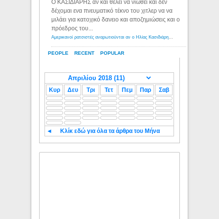
Ο ΚΑΣΙΔΙΑΡΗΣ αν και θέλει να νιώθει και δεν
δέχομαι ενα πνευματικό τέκνο του χιτλερ να να
μιλάει για κατοχικό δανειο και αποζημιώσεις και ο
πρόεδρος του...
Αμερικανοί ρατσιστές αναρωτιούνται αν ο Ηλίας Κασιδιάρης ανήκει στη λευκή φυλή... - Λόγιος Ερμής
PEOPLE
RECENT
POPULAR
Κυρ
Δευ
Τρι
Τετ
Πεμ
Παρ
Σαβ
◄
Κλίκ εδώ για όλα τα άρθρα του Μήνα