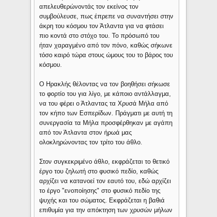
απελευθερώνοντάς τον εκείνος τον
συμβούλευσε, πως έπρεπε να συναντήσει στην
άκρη του κόσμου τον Άτλαντα για να φτάσει
πιο κοντά στο στόχο του. Το πρόσωπό του
ήταν χαραγμένο από τον πόνο, καθώς σήκωνε
τόσο καιρό τώρα στους ώμους του το βάρος του
κόσμου.
Ο Ηρακλής θέλοντας να τον βοηθήσει σήκωσε
το φορτίο του για λίγο, με κάποιο αντάλλαγμα,
να του φέρει ο Άτλαντας τα Χρυσά Μήλα από
τον κήπο των Εσπερίδων. Πράγματι με αυτή τη
συνεργασία τα Μήλα προσφέρθηκαν με αγάπη
από τον Άτλαντα στον ήρωά μας
ολοκληρώνοντας τον τρίτο του άθλο.
Στον συγκεκριμένο άθλο, εκφράζεται το θετικό
έργο του ζηλωτή στο φυσικό πεδίο, καθώς
αρχίζει να κατανοεί τον εαυτό του, εδώ αρχίζει
το έργο "ενοποίησης" στο φυσικό πεδίο της
ψυχής και του σώματος. Εκφράζεται η βαθιά
επιθυμία για την απόκτηση των χρυσών μήλων