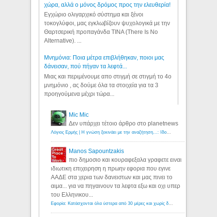
χώρα, αλλά ο μόνος δρόμος προς την ελευθερία!
Εγχώριο ολιγαρχικό σύστημα και ξένοι
τοκογλύφοι, μας εγκλωβίζουν ψυχολογικά με την
Θαρτσερική προπαγάνδα TINA (There Is No
Alternative). ...
Μνημόνια: Ποια μέτρα επιβλήθηκαν, ποιοι μας
δάνεισαν, πού πήγαν τα λεφτά...
Μιας και περιμένουμε απο στιγμή σε στιγμή το 4ο
μνημόνιο , ας δούμε όλα τα στοιχεία για τα 3
προηγούμενα μέχρι τώρα...
Mic Mic
Δεν υπάρχει τέτοιο άρθρο στο planetnews
Λόγιος Ερμής | Η γνώση ξεκινάει με την αναζήτηση...: Ιδού οι 18 που χρωστούν 11 δις ευρώ!
Manos Sapountzakis
πιο δημοσιο και κουραφεξαλα γραφετε ειναι
ιδιωτικη επιχειρηση η πρωην εφορια που εγινε
ΑΑΔΕ στα χερια των δανειστων και μας πινει το
αιμα... για να πηγαινουν τα λεφτα εξω και οχι υπερ
του Ελληνικου...
Εφορία: Κατάσχονται όλα ύστερα από 30 μέρες και χωρίς δικαστικές αποφάσεις - Λόγιος Ερμής