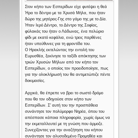
Στον κήπο των Εσπερίδων είχε φυτέψει η θεά
Ήρα το δέντρο με τα Χρυσά Μήλα, που ήταν
δώρο της μητέρας-Γης στο γάμο της με το Δία.
Ήταν Ιερό Δέντρο, το Δέντρο της Σοφίας,
φύλακάς του ήταν ο Λάδωνας, ένα πελώριο
φίδι με εκατό κεφάλια, ενώ τρεις παρθένες
ήταν υπεύθυνες για τη φροντίδα του.
Ο Ηρακλής εκτελώντας την εντολή του
Ευρυσθέα, ξεκίνησε το ταξίδι απόκτησης των
τριών Χρυσών Μήλων από τον κήπο τον
Εσπερίδων, ο οποίος τον προειδοποίησε, πως
για την ολοκλήρωσή του θα αντιμετώπιζε πέντε
δοκιμασίες.
Αρχικά, θα έπρεπε να βρει το σωστό δρόμο
που θα τον οδηγούσε στον κήπο των
Εσπερίδων. Σ' αυτή του την προσπάθεια
συνάντησε τον πολύμορφο Νηρέα, όπου του
απέσπασε κάποια πληροφορία, χωρίς όμως να
την εκμεταλλευτεί με τη γνώση που άρμοζε.
Συνεχίζοντας για την αναζήτηση του κήπου
συνάντησε τον αλυσοδεμένο Προμηθέα και