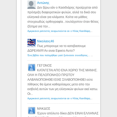
Αντώνης
Δεν ξέρω εάν ο Κασιδιάρης προέρχεται από
πρόσμιξη διαφορετικών φυλών, αλλά τα δικά σου
ελληνικά είναι για κλάματα. Κοίτα να μάθεις
στοιχειωδώς ορθογραφία...τουλάχιστον όταν θέτεις
ζήτημα για την...
Αμερικανοί ρατσιστές αναρωτιούνται αν ο Ηλίας Κασιδιάρης ανήκει στη λευκή φυλή... - Λόγιος Ερμής
Νικολαος46
Πως μπορουμε να το κατεβασουμε
ΔΩΡΕΑΝ!!!! Αν ειναι Εφικτο Αυτο?
Ένα βιβλίο που πολεμήθηκε γιατί ξυπνούσε συνειδήσεις... - Λόγιος Ερμής | Η γνώση ξεκινάει με την αναζήτηση...
ΓΕΓΟΝΟΣ
ΚΑΤΑΓΕΤΑΙ ΑΠΟ ΕΝΑ ΧΩΡΙΟ ΤΗΣ ΜΑΝΗΣ.
ΟΛΗ Η ΠΕΛΟΠΟΝΗΣΟ ΠΡΩΤΟΥ
ΑΛΒΑΝΟΠΟΙΗΘΕΙ ΕΙΧΕ ΣΛΑΒΟΠΟΙΗΘΕΙ ούτε
πίθηκος θα έμενε καθαρόαιμος μετα απο την
εισβολή αυτών των μη ελληνικών φυλων εκεί κατω.
Οι...
Αμερικανοί ρατσιστές αναρωτιούνται αν ο Ηλίας Κασιδιάρης ανήκει στη λευκή φυλή... - Λόγιος Ερμής
ΜΑΚΔΟΣ
Έχουν απόλυτο δίκιο ΔΕΝ ΕΙΝΑΙ ΕΛΛΗΝΑΣ