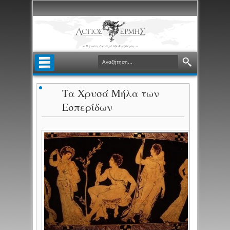
Τα Χρυσά Μήλα των
Εσπερίδων