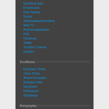
Σχετικά με εμάς
Eπικοινωνία
Όροι Χρήσης
Σχόλια
Αρθρογράφοι/Συντάκτες
Web TV
Android application
RSS
Facebook
Twitter
Youtube Channel
Google+
Συνδέσεις
Ελληνικός Τύπος
Ξένος Τύπος
Φιλικοί Ιστοχώροι
Χρήσιμα Links
Ομογένεια
Ραδιόφωνο
Στηρίζουμε
Κατηγορίες