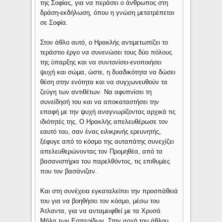
της Σοφίας, για να περάσει ο άνθρωπος στη
δράση-εκδήλωση, όπου η γνώση μετατρέπεται
σε Σοφία.
Στον άθλο αυτό, ο Ηρακλής αντιμετωπίζει το
τεράστιο έργο να συνενώσει τους δύο πόλους
της ύπαρξης και να συντονίσει-ενοποιήσει
ψυχή και σώμα, ώστε, η δυαδικότητα να δώσει
θέση στην ενότητα και να συγχωνευθούν τα
ζεύγη των αντιθέτων. Να αφυπνίσει τη
συνείδησή του και να αποκαταστήσει την
επαφή με την ψυχή αναγνωρίζοντας αρχικά τις
ιδιότητές της. Ο Ηρακλής απελευθέρωσε τον
εαυτό του, σαν ένας ειλικρινής ερευνητής,
ξέφυγε από το κόσμο της αυταπάτης συνεχίζει
απελευθερώνοντας τον Προμηθέα, από τα
βασανιστήρια του παρελθόντος, τις επιθυμίες
που τον βασάνιζαν.
Και στη συνέχεια εγκαταλείπει την προσπάθειά
του για να βοηθήσει τον κόσμο, μέσω του
Άτλαντα, για να ανταμειφθεί με τα Χρυσά
Μήλα των Εσπερίδων. Στην αρχή του άθλου