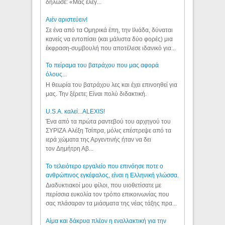
δήλωσε: «Μας έλεγ...
Aιέν αριστεύειν!
Σε ένα από τα Ομηρικά έπη, την Ιλιάδα, δύναται
κανείς να εντοπίσει (και μάλιστα δύο φορές) μια
έκφραση-συμβουλή που αποτέλεσε ιδανικό για...
Το πείραμα του βατράχου που μας αφορά
όλους...
Η θεωρία του βατράχου λες και έχει επινοηθεί για
μας. Την ξέρετε; Είναι πολύ διδακτική.
U.S.A. καλεί...ALEXIS!
Ένα από τα πρώτα ραντεβού του αρχηγού του
ΣΥΡΙΖΑ Αλέξη Τσίπρα, μόλις επέστρεψε από τα
ιερά χώματα της Αργεντινής ήταν να δει
τον Δημήτρη Αβ...
Το τελειότερο εργαλείο που επινόησε ποτε ο
ανθρώπινος εγκέφαλος, είναι η Ελληνική γλώσσα.
Διαδυκτιακοί μου φίλοι, που υιοθετίσατε με
περίσσια ευκολία τον τρόπο επικοινωνίας που
σας πλάσαραν τα μιάσματα της νέας τάξης πρα...
Αίμα και δάκρυα πλέον η εναλλακτική για την