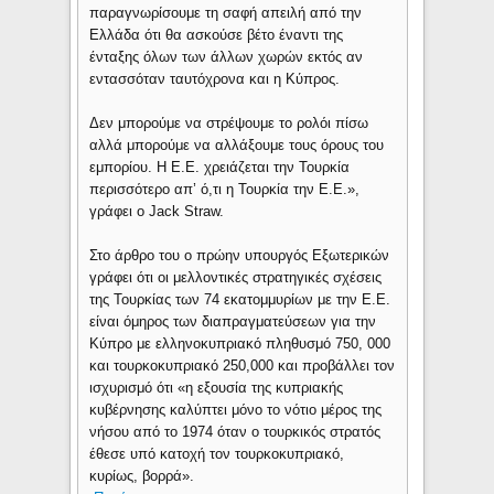
παραγνωρίσουμε τη σαφή απειλή από την
Ελλάδα ότι θα ασκούσε βέτο έναντι της
ένταξης όλων των άλλων χωρών εκτός αν
εντασσόταν ταυτόχρονα και η Κύπρος.
Δεν μπορούμε να στρέψουμε το ρολόι πίσω
αλλά μπορούμε να αλλάξουμε τους όρους του
εμπορίου. Η Ε.Ε. χρειάζεται την Τουρκία
περισσότερο απ’ ό,τι η Τουρκία την Ε.Ε.»,
γράφει ο Jack Straw.
Στο άρθρο του ο πρώην υπουργός Εξωτερικών
γράφει ότι οι μελλοντικές στρατηγικές σχέσεις
της Τουρκίας των 74 εκατομμυρίων με την Ε.Ε.
είναι όμηρος των διαπραγματεύσεων για την
Κύπρο με ελληνοκυπριακό πληθυσμό 750, 000
και τουρκοκυπριακό 250,000 και προβάλλει τον
ισχυρισμό ότι «η εξουσία της κυπριακής
κυβέρνησης καλύπτει μόνο το νότιο μέρος της
νήσου από το 1974 όταν ο τουρκικός στρατός
έθεσε υπό κατοχή τον τουρκοκυπριακό,
κυρίως, βορρά».