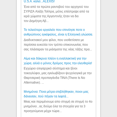
U.S.A. καλεί...ALEXIS!
Ένα από τα πρώτα ραντεβού του αρχηγού του
ΣΥΡΙΖΑ Αλέξη Τσίπρα, μόλις επέστρεψε από τα
ιερά χώματα της Αργεντινής ήταν να δει
τον Δημήτρη Αβ...
Το τελειότερο εργαλείο που επινόησε ποτε ο
ανθρώπινος εγκέφαλος, είναι η Ελληνική γλώσσα.
Διαδυκτιακοί μου φίλοι, που υιοθετίσατε με
περίσσια ευκολία τον τρόπο επικοινωνίας που
σας πλάσαραν τα μιάσματα της νέας τάξης πρα...
Αίμα και δάκρυα πλέον η εναλλακτική για την
χώρα, αλλά ο μόνος δρόμος προς την ελευθερία!
Εγχώριο ολιγαρχικό σύστημα και ξένοι
τοκογλύφοι, μας εγκλωβίζουν ψυχολογικά με την
Θαρτσερική προπαγάνδα TINA (There Is No
Alternative). ...
Μνημόνια: Ποια μέτρα επιβλήθηκαν, ποιοι μας
δάνεισαν, πού πήγαν τα λεφτά...
Μιας και περιμένουμε απο στιγμή σε στιγμή το 4ο
μνημόνιο , ας δούμε όλα τα στοιχεία για τα 3
προηγούμενα μέχρι τώρα...