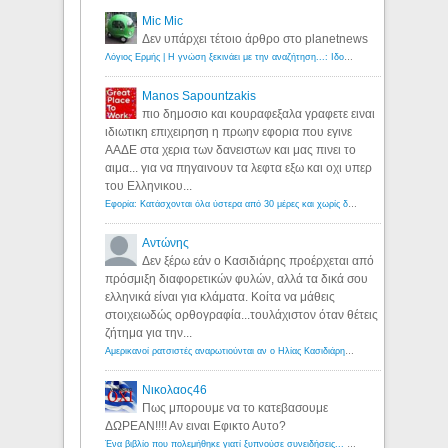
Mic Mic
Δεν υπάρχει τέτοιο άρθρο στο planetnews
Λόγιος Ερμής | Η γνώση ξεκινάει με την αναζήτηση...: Ιδού οι 18 που χρωστούν 11 δις ευρώ!
Manos Sapountzakis
πιο δημοσιο και κουραφεξαλα γραφετε ειναι
ιδιωτικη επιχειρηση η πρωην εφορια που εγινε
ΑΑΔΕ στα χερια των δανειστων και μας πινει το
αιμα... για να πηγαινουν τα λεφτα εξω και οχι υπερ
του Ελληνικου...
Εφορία: Κατάσχονται όλα ύστερα από 30 μέρες και χωρίς δικαστικές αποφάσεις - Λόγιος Ερμής
Αντώνης
Δεν ξέρω εάν ο Κασιδιάρης προέρχεται από
πρόσμιξη διαφορετικών φυλών, αλλά τα δικά σου
ελληνικά είναι για κλάματα. Κοίτα να μάθεις
στοιχειωδώς ορθογραφία...τουλάχιστον όταν θέτεις
ζήτημα για την...
Αμερικανοί ρατσιστές αναρωτιούνται αν ο Ηλίας Κασιδιάρης ανήκει στη λευκή φυλή... - Λόγιος Ερμής
Νικολαος46
Πως μπορουμε να το κατεβασουμε
ΔΩΡΕΑΝ!!!! Αν ειναι Εφικτο Αυτο?
Ένα βιβλίο που πολεμήθηκε γιατί ξυπνούσε συνειδήσεις... - Λόγιος Ερμής | Η γνώση ξεκινάει με την αναζήτηση...