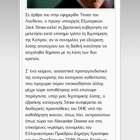
Σε άρθρο του στην εφημερίδα Times του
Λονδίνου, ο πρώην υπουργός Εξωτερικών
Jack Straw καλεί τη βρετανική κυβέρνηση να
μελετήσει κατά επίσημο τρόπο τη διχοτόμηση
της Κύπρου, αν οι συνομιλίες για εξεύρεση
λύσης αποτύχουν και τη διεθνή κοινότητα να
ασχοληθεί δημόσια με τη λύση των δυο
κρατών.
Σ’ ένα κείμενο, ουσιαστικά προπαγανδιστικό
της αναγνώρισης του κατοχικού καθεστώτος,
που προχωρεί πέραν οποιασδήποτε άλλης
μέχρι τώρα τοποθέτησης από επώνυμο
παράγοντα, υπέρ μιας διχοτομικής λύσης, ο
εβραϊκής καταγωγής Straw αναφέρεται σε
διαδοχικές προσπάθειες του ΟΗΕ υπό την
καθοδήγηση ικανών, όπως λέει, εκπροσώπων
όπως τώρα του Alexander Downer και στις
επικείμενες «κρίσιμες συνομιλίες του
Ελληνοκύπριου Προέδρου Δημήτρη Χριστόφια
και του Προέδρου της ΤΔΒΚ Dervis Eroglu με