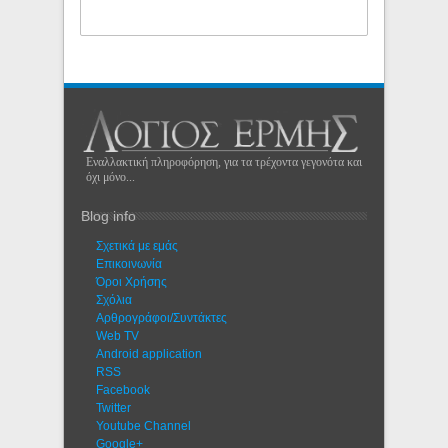
Εναλλακτική πληροφόρηση, για τα τρέχοντα γεγονότα και
όχι μόνο...
Blog info
Σχετικά με εμάς
Eπικοινωνία
Όροι Χρήσης
Σχόλια
Αρθρογράφοι/Συντάκτες
Web TV
Android application
RSS
Facebook
Twitter
Youtube Channel
Google+