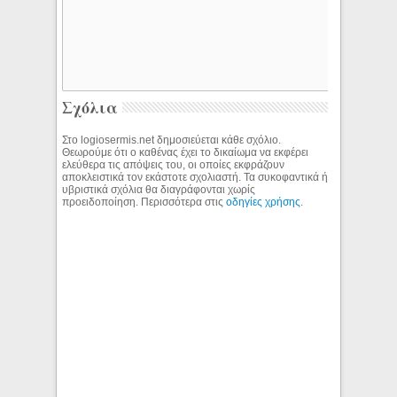
Σχόλια
Στο logiosermis.net δημοσιεύεται κάθε σχόλιο.
Θεωρούμε ότι ο καθένας έχει το δικαίωμα να εκφέρει
ελεύθερα τις απόψεις του, οι οποίες εκφράζουν
αποκλειστικά τον εκάστοτε σχολιαστή. Τα συκοφαντικά ή
υβριστικά σχόλια θα διαγράφονται χωρίς
προειδοποίηση. Περισσότερα στις
οδηγίες χρήσης
.