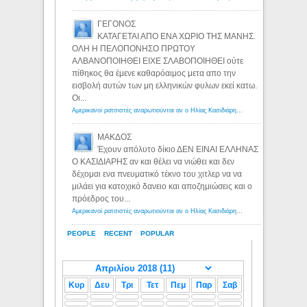
ΓΕΓΟΝΟΣ
ΚΑΤΑΓΕΤΑΙ ΑΠΟ ΕΝΑ ΧΩΡΙΟ ΤΗΣ ΜΑΝΗΣ.
ΟΛΗ Η ΠΕΛΟΠΟΝΗΣΟ ΠΡΩΤΟΥ
ΑΛΒΑΝΟΠΟΙΗΘΕΙ ΕΙΧΕ ΣΛΑΒΟΠΟΙΗΘΕΙ ούτε
πίθηκος θα έμενε καθαρόαιμος μετα απο την
εισβολή αυτών των μη ελληνικών φυλων εκεί κατω.
Οι...
Αμερικανοί ρατσιστές αναρωτιούνται αν ο Ηλίας Κασιδιάρης ανήκει στη λευκή φυλή... - Λόγιος Ερμής
ΜΑΚΔΟΣ
Έχουν απόλυτο δίκιο ΔΕΝ ΕΙΝΑΙ ΕΛΛΗΝΑΣ
Ο ΚΑΣΙΔΙΑΡΗΣ αν και θέλει να νιώθει και δεν
δέχομαι ενα πνευματικό τέκνο του χιτλερ να να
μιλάει για κατοχικό δανειο και αποζημιώσεις και ο
πρόεδρος του...
Αμερικανοί ρατσιστές αναρωτιούνται αν ο Ηλίας Κασιδιάρης ανήκει στη λευκή φυλή... - Λόγιος Ερμής
PEOPLE
RECENT
POPULAR
Κυρ
Δευ
Τρι
Τετ
Πεμ
Παρ
Σαβ