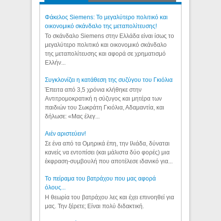
Φάκελος Siemens: Το μεγαλύτερο πολιτικό και
οικονομικό σκάνδαλο της μεταπολίτευσης!
Το σκάνδαλο Siemens στην Ελλάδα είναι ίσως το
μεγαλύτερο πολιτικό και οικονομικό σκάνδαλο
της μεταπολίτευσης και αφορά σε χρηματισμό
Ελλήν...
Συγκλονίζει η κατάθεση της συζύγου του Γκιόλια
Έπειτα από 3,5 χρόνια κλήθηκε στην
Αντιτρομοκρατική η σύζυγος και μητέρα των
παιδιών του Σωκράτη Γκιόλια, Αδαμαντία, και
δήλωσε: «Μας έλεγ...
Aιέν αριστεύειν!
Σε ένα από τα Ομηρικά έπη, την Ιλιάδα, δύναται
κανείς να εντοπίσει (και μάλιστα δύο φορές) μια
έκφραση-συμβουλή που αποτέλεσε ιδανικό για...
Το πείραμα του βατράχου που μας αφορά
όλους...
Η θεωρία του βατράχου λες και έχει επινοηθεί για
μας. Την ξέρετε; Είναι πολύ διδακτική.