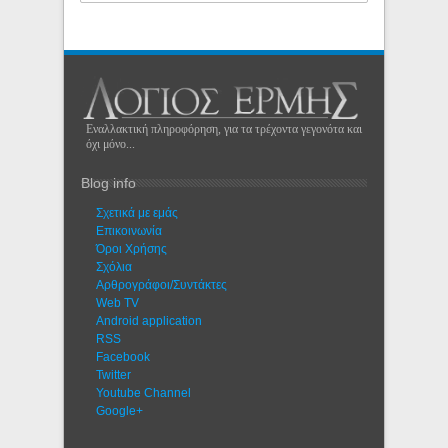
Εναλλακτική πληροφόρηση, για τα τρέχοντα γεγονότα και
όχι μόνο...
Blog info
Σχετικά με εμάς
Eπικοινωνία
Όροι Χρήσης
Σχόλια
Αρθρογράφοι/Συντάκτες
Web TV
Android application
RSS
Facebook
Twitter
Youtube Channel
Google+