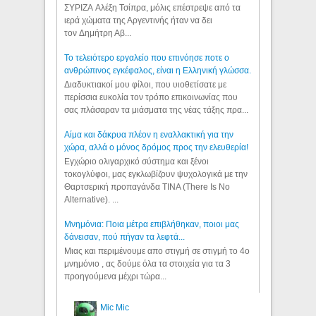
ΣΥΡΙΖΑ Αλέξη Τσίπρα, μόλις επέστρεψε από τα
ιερά χώματα της Αργεντινής ήταν να δει
τον Δημήτρη Αβ...
Το τελειότερο εργαλείο που επινόησε ποτε ο
ανθρώπινος εγκέφαλος, είναι η Ελληνική γλώσσα.
Διαδυκτιακοί μου φίλοι, που υιοθετίσατε με
περίσσια ευκολία τον τρόπο επικοινωνίας που
σας πλάσαραν τα μιάσματα της νέας τάξης πρα...
Αίμα και δάκρυα πλέον η εναλλακτική για την
χώρα, αλλά ο μόνος δρόμος προς την ελευθερία!
Εγχώριο ολιγαρχικό σύστημα και ξένοι
τοκογλύφοι, μας εγκλωβίζουν ψυχολογικά με την
Θαρτσερική προπαγάνδα TINA (There Is No
Alternative). ...
Μνημόνια: Ποια μέτρα επιβλήθηκαν, ποιοι μας
δάνεισαν, πού πήγαν τα λεφτά...
Μιας και περιμένουμε απο στιγμή σε στιγμή το 4ο
μνημόνιο , ας δούμε όλα τα στοιχεία για τα 3
προηγούμενα μέχρι τώρα...
Mic Mic