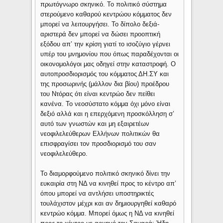
πρωτόγνωρο σκηνικό. Το πολιτικό σύστημα
στερούμενο καθαρού κεντρώου κόμματος δεν
μπορεί να λειτουργήσει. Το δίπολο δεξιά-
αριστερά δεν μπορεί να δώσει προοπτική
εξόδου απ’ την κρίση γιατί το ισοζύγιο γέρνει
υπέρ του μνημονίου που όπως παραδέχονται οι
οικονομολόγοι μας οδηγεί στην καταστροφή. Ο
αυτοπροσδιορισμός του κόμματος ΔΗ.ΣΥ και
της προσωρινής (μάλλον δια βίου) προέδρου
του Ντόρας ότι είναι κεντρώο δεν πείθει
κανένα. Το νεοσύστατο κόμμα όχι μόνο είναι
δεξιό αλλά και η επερχόμενη προσκόλληση σ’
αυτό των γνωστών και μη εξαιρετέων
νεοφιλελεύθερων Ελλήνων πολιτικών θα
επισφραγίσει τον προσδιορισμό του σαν
νεοφιλελεύθερο.
Το διαμορφούμενο πολιτικό σκηνικό δίνει την
ευκαιρία στη ΝΔ να κινηθεί προς το κέντρο απ’
όπου μπορεί να αντλήσει υποστηρικτές
τουλάχιστον μέχρι και αν δημιουργηθεί καθαρό
κεντρώο κόμμα. Μπορεί όμως η ΝΔ να κινηθεί