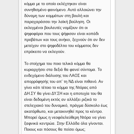
κόμμα με το οποίο εκλέχτηκαν είναι
συνηθισμένο φαινόμενο. Αυτό αλλοιώνει την
δύναμη των κομμάτων στη βουλή και
παραχαράσσει την λαϊκή βούληση. Οι
εκλεγμένοι βουλευτές νομίζουν ότι οι
ψηφοφόροι που τους ψήφισαν είναι κοπάδι
προβάτων και τους ανήκει, ξεχνούν ότι αν δεν
μετείχαν στο ψηφοδέλτιο του κόμματος δεν
επρόκειτο να εκλεγούν.
Το στοίχημα του ποιο τελικά κόμμα θα
κυριαρχήσει στα δεξιά θα φανεί σύντομα. Το
ενδεχόμενο διάλυσης του ΛΑΟΣ και
απορρόφησής του απ’ τη ΝΔ είναι πιθανό. Αν
γίνει κάτι τέτοιο το κόμμα της Ντόρας από
ΔΗ.ΣΥ θα γίνει ΔΥ.ΣΗ και η αποτυχία του θα
είναι δεδομένη εκτός αν αλλάξει ριζικά το
στελεχιακό του δυναμικό, πράγμα δύσκολο έως
ακατόρθωτο, και μετακινηθεί προς το κέντρο.
Μπορεί όμως η νεοφιλελεύθερη Ντόρα να γίνει
ξαφνικά κεντρώα. Στην Ελλάδα όλα γίνονται.
Ποιους και πόσους θα πείσει όμως;