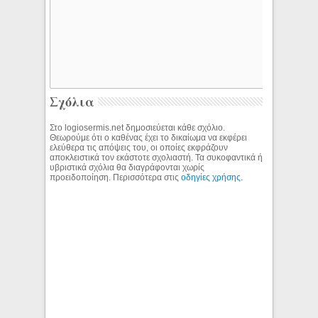
Σχόλια
Στο logiosermis.net δημοσιεύεται κάθε σχόλιο.
Θεωρούμε ότι ο καθένας έχει το δικαίωμα να εκφέρει
ελεύθερα τις απόψεις του, οι οποίες εκφράζουν
αποκλειστικά τον εκάστοτε σχολιαστή. Τα συκοφαντικά ή
υβριστικά σχόλια θα διαγράφονται χωρίς
προειδοποίηση. Περισσότερα στις
οδηγίες χρήσης
.