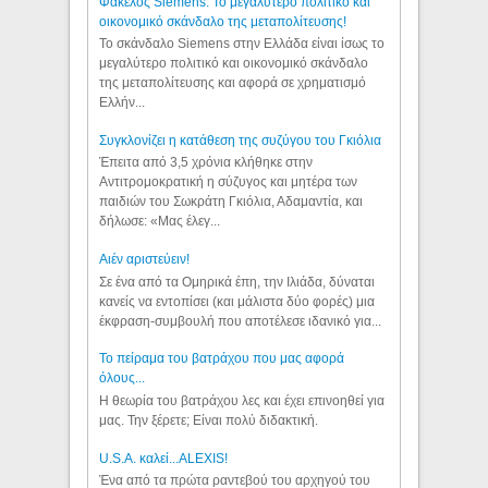
Φάκελος Siemens: Το μεγαλύτερο πολιτικό και
οικονομικό σκάνδαλο της μεταπολίτευσης!
Το σκάνδαλο Siemens στην Ελλάδα είναι ίσως το
μεγαλύτερο πολιτικό και οικονομικό σκάνδαλο
της μεταπολίτευσης και αφορά σε χρηματισμό
Ελλήν...
Συγκλονίζει η κατάθεση της συζύγου του Γκιόλια
Έπειτα από 3,5 χρόνια κλήθηκε στην
Αντιτρομοκρατική η σύζυγος και μητέρα των
παιδιών του Σωκράτη Γκιόλια, Αδαμαντία, και
δήλωσε: «Μας έλεγ...
Aιέν αριστεύειν!
Σε ένα από τα Ομηρικά έπη, την Ιλιάδα, δύναται
κανείς να εντοπίσει (και μάλιστα δύο φορές) μια
έκφραση-συμβουλή που αποτέλεσε ιδανικό για...
Το πείραμα του βατράχου που μας αφορά
όλους...
Η θεωρία του βατράχου λες και έχει επινοηθεί για
μας. Την ξέρετε; Είναι πολύ διδακτική.
U.S.A. καλεί...ALEXIS!
Ένα από τα πρώτα ραντεβού του αρχηγού του