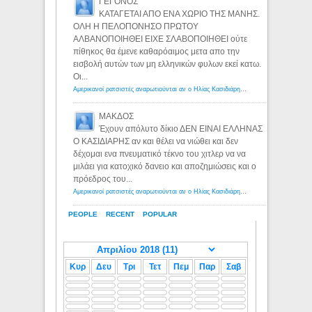
ΓΕΓΟΝΟΣ
ΚΑΤΑΓΕΤΑΙ ΑΠΟ ΕΝΑ ΧΩΡΙΟ ΤΗΣ ΜΑΝΗΣ.
ΟΛΗ Η ΠΕΛΟΠΟΝΗΣΟ ΠΡΩΤΟΥ
ΑΛΒΑΝΟΠΟΙΗΘΕΙ ΕΙΧΕ ΣΛΑΒΟΠΟΙΗΘΕΙ ούτε
πίθηκος θα έμενε καθαρόαιμος μετα απο την
εισβολή αυτών των μη ελληνικών φυλων εκεί κατω.
Οι...
Αμερικανοί ρατσιστές αναρωτιούνται αν ο Ηλίας Κασιδιάρης ανήκει στη λευκή φυλή... - Λόγιος Ερμής
ΜΑΚΔΟΣ
Έχουν απόλυτο δίκιο ΔΕΝ ΕΙΝΑΙ ΕΛΛΗΝΑΣ
Ο ΚΑΣΙΔΙΑΡΗΣ αν και θέλει να νιώθει και δεν
δέχομαι ενα πνευματικό τέκνο του χιτλερ να να
μιλάει για κατοχικό δανειο και αποζημιώσεις και ο
πρόεδρος του...
Αμερικανοί ρατσιστές αναρωτιούνται αν ο Ηλίας Κασιδιάρης ανήκει στη λευκή φυλή... - Λόγιος Ερμής
PEOPLE
RECENT
POPULAR
Κυρ
Δευ
Τρι
Τετ
Πεμ
Παρ
Σαβ