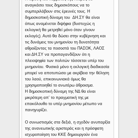
αναγκάσει τους δημοσκόπους να το
συμπεριλάβουν στις έρευνές τους. Η
δημοσκοπική δύναμη του ΔΗ.ΣΥ θα είναι
όπως αναμένεται διψήφια (δυστυχώς η
εκλογική θα μετρηθεί μόνο όταν γίνουν
εκλογές). Αυτό θα δώσει στην κυβέρνηση και
τις δυνάμεις του μνημονίου τη δυνατότητα
αθροίζοντας τα ποσοστά του ΠΑΣΟΚ, ΛΑΟΣ
και ΔΗ.ΣΥ να προπαγανδίζουν ότι η
πλειοψηφία των πολιτών τάσσεται υπέρ του
μνημονίου. Φυσικά μόνο η εκλογική διαδικασία
μπορεί να αποτυπώσει με ακρίβεια την θέληση
του λαού, επικοινωνιακά όμως θα
χρησιμοποιηθεί το ανωτέρω άθροισμα.
Η δημοσκοπική δύναμη της ΝΔ θα είναι
μικρότερη απ’ το πραγματική της με
επακόλουθο το υπέρ μνημονίου μέτωπο να
πανηγυρίζει.
Ο συνωστισμός στα δεξιά, η σχεδόν ανυπαρξία
της ανανεωτικής αριστεράς και η πρόσφατη
ισχυροποίηση του ΚΚΕ δημιουργούν ένα