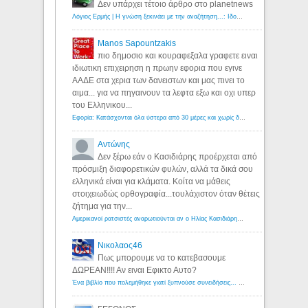
Δεν υπάρχει τέτοιο άρθρο στο planetnews
Λόγιος Ερμής | Η γνώση ξεκινάει με την αναζήτηση...: Ιδού οι 18 που χρωστούν 11 δις ευρώ!
Manos Sapountzakis
πιο δημοσιο και κουραφεξαλα γραφετε ειναι
ιδιωτικη επιχειρηση η πρωην εφορια που εγινε
ΑΑΔΕ στα χερια των δανειστων και μας πινει το
αιμα... για να πηγαινουν τα λεφτα εξω και οχι υπερ
του Ελληνικου...
Εφορία: Κατάσχονται όλα ύστερα από 30 μέρες και χωρίς δικαστικές αποφάσεις - Λόγιος Ερμής
Αντώνης
Δεν ξέρω εάν ο Κασιδιάρης προέρχεται από
πρόσμιξη διαφορετικών φυλών, αλλά τα δικά σου
ελληνικά είναι για κλάματα. Κοίτα να μάθεις
στοιχειωδώς ορθογραφία...τουλάχιστον όταν θέτεις
ζήτημα για την...
Αμερικανοί ρατσιστές αναρωτιούνται αν ο Ηλίας Κασιδιάρης ανήκει στη λευκή φυλή... - Λόγιος Ερμής
Νικολαος46
Πως μπορουμε να το κατεβασουμε
ΔΩΡΕΑΝ!!!! Αν ειναι Εφικτο Αυτο?
Ένα βιβλίο που πολεμήθηκε γιατί ξυπνούσε συνειδήσεις... - Λόγιος Ερμής | Η γνώση ξεκινάει με την αναζήτηση...