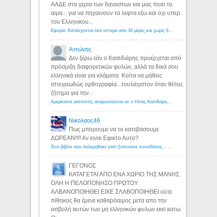
ΑΑΔΕ στα χερια των δανειστων και μας πινει το
αιμα... για να πηγαινουν τα λεφτα εξω και οχι υπερ
του Ελληνικου...
Εφορία: Κατάσχονται όλα ύστερα από 30 μέρες και χωρίς δικαστικές αποφάσεις - Λόγιος Ερμής
Αντώνης
Δεν ξέρω εάν ο Κασιδιάρης προέρχεται από
πρόσμιξη διαφορετικών φυλών, αλλά τα δικά σου
ελληνικά είναι για κλάματα. Κοίτα να μάθεις
στοιχειωδώς ορθογραφία...τουλάχιστον όταν θέτεις
ζήτημα για την...
Αμερικανοί ρατσιστές αναρωτιούνται αν ο Ηλίας Κασιδιάρης ανήκει στη λευκή φυλή... - Λόγιος Ερμής
Νικολαος46
Πως μπορουμε να το κατεβασουμε
ΔΩΡΕΑΝ!!!! Αν ειναι Εφικτο Αυτο?
Ένα βιβλίο που πολεμήθηκε γιατί ξυπνούσε συνειδήσεις... - Λόγιος Ερμής | Η γνώση ξεκινάει με την αναζήτηση...
ΓΕΓΟΝΟΣ
ΚΑΤΑΓΕΤΑΙ ΑΠΟ ΕΝΑ ΧΩΡΙΟ ΤΗΣ ΜΑΝΗΣ.
ΟΛΗ Η ΠΕΛΟΠΟΝΗΣΟ ΠΡΩΤΟΥ
ΑΛΒΑΝΟΠΟΙΗΘΕΙ ΕΙΧΕ ΣΛΑΒΟΠΟΙΗΘΕΙ ούτε
πίθηκος θα έμενε καθαρόαιμος μετα απο την
εισβολή αυτών των μη ελληνικών φυλων εκεί κατω.