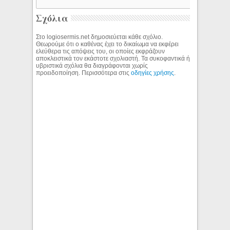
Σχόλια
Στο logiosermis.net δημοσιεύεται κάθε σχόλιο.
Θεωρούμε ότι ο καθένας έχει το δικαίωμα να εκφέρει
ελεύθερα τις απόψεις του, οι οποίες εκφράζουν
αποκλειστικά τον εκάστοτε σχολιαστή. Τα συκοφαντικά ή
υβριστικά σχόλια θα διαγράφονται χωρίς
προειδοποίηση. Περισσότερα στις
οδηγίες χρήσης
.