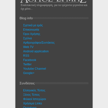
Εναλλακτική πληροφόρηση, για τα τρέχοντα γεγονότα και
όχι μόνο...
Blog info
Σχετικά με εμάς
Eπικοινωνία
Όροι Χρήσης
Σχόλια
Αρθρογράφοι/Συντάκτες
Web TV
Android application
RSS
Facebook
Twitter
Youtube Channel
Google+
Συνδέσεις
Ελληνικός Τύπος
Ξένος Τύπος
Φιλικοί Ιστοχώροι
Χρήσιμα Links
Ομογένεια