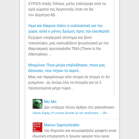
ΣΥΡΙΖΑ Αλέξη Τσίπρα, μόλις επέστρεψε από τα
ιερά χώματα της Αργεντινής ήταν να δει
τον Δημήτρη Αβ...
Αίμα και δάκρυα πλέον η εναλλακτική για την
χώρα, αλλά ο μόνος δρόμος προς την ελευθερία!
Εγχώριο ολιγαρχικό σύστημα και ξένοι
τοκογλύφοι, μας εγκλωβίζουν ψυχολογικά με την
Θαρτσερική προπαγάνδα TINA (There Is No
Alternative). ...
Μνημόνια: Ποια μέτρα επιβλήθηκαν, ποιοι μας
δάνεισαν, πού πήγαν τα λεφτά...
Μιας και περιμένουμε απο στιγμή σε στιγμή το 4ο
μνημόνιο , ας δούμε όλα τα στοιχεία για τα 3
προηγούμενα μέχρι τώρα...
Mic Mic
Δεν υπάρχει τέτοιο άρθρο στο planetnews
Λόγιος Ερμής | Η γνώση ξεκινάει με την αναζήτηση...: Ιδού οι 18 που χρωστούν 11 δις ευρώ!
Manos Sapountzakis
πιο δημοσιο και κουραφεξαλα γραφετε ειναι
ιδιωτικη επιχειρηση η πρωην εφορια που εγινε