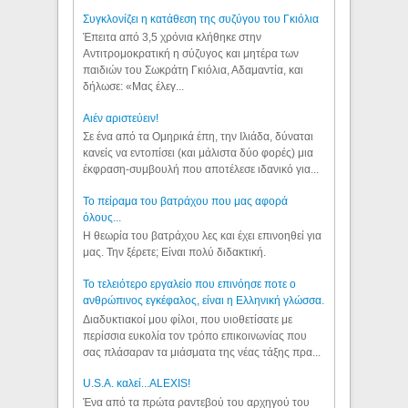
Συγκλονίζει η κατάθεση της συζύγου του Γκιόλια
Έπειτα από 3,5 χρόνια κλήθηκε στην
Αντιτρομοκρατική η σύζυγος και μητέρα των
παιδιών του Σωκράτη Γκιόλια, Αδαμαντία, και
δήλωσε: «Μας έλεγ...
Aιέν αριστεύειν!
Σε ένα από τα Ομηρικά έπη, την Ιλιάδα, δύναται
κανείς να εντοπίσει (και μάλιστα δύο φορές) μια
έκφραση-συμβουλή που αποτέλεσε ιδανικό για...
Το πείραμα του βατράχου που μας αφορά
όλους...
Η θεωρία του βατράχου λες και έχει επινοηθεί για
μας. Την ξέρετε; Είναι πολύ διδακτική.
Το τελειότερο εργαλείο που επινόησε ποτε ο
ανθρώπινος εγκέφαλος, είναι η Ελληνική γλώσσα.
Διαδυκτιακοί μου φίλοι, που υιοθετίσατε με
περίσσια ευκολία τον τρόπο επικοινωνίας που
σας πλάσαραν τα μιάσματα της νέας τάξης πρα...
U.S.A. καλεί...ALEXIS!
Ένα από τα πρώτα ραντεβού του αρχηγού του