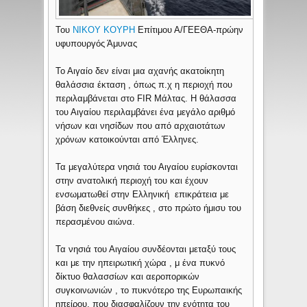
Του
ΝΙΚΟΥ ΚΟΥΡΗ
Επίτιμου Α/ΓΕΕΘΑ-πρώην
υφυπουργός Άμυνας
Το Αιγαίο δεν είναι μια αχανής ακατοίκητη
θαλάσσια έκταση , όπως π.χ η περιοχή που
περιλαμβάνεται στο FIR Μάλτας. Η θάλασσα
του Αιγαίου περιλαμβάνει ένα μεγάλο αριθμό
νήσων και νησίδων που από αρχαιοτάτων
χρόνων κατοικούνται από Έλληνες.
Τα μεγαλύτερα νησιά του Αιγαίου ευρίσκονται
στην ανατολική περιοχή του και έχουν
ενσωματωθεί στην Ελληνική επικράτεια με
βάση διεθνείς συνθήκες , στο πρώτο ήμισυ του
περασμένου αιώνα.
Τα νησιά του Αιγαίου συνδέονται μεταξύ τους
και με την ηπειρωτική χώρα , μ ένα πυκνό
δίκτυο θαλασσίων και αεροπορικών
συγκοινωνιών , το πυκνότερο της Ευρωπαικής
ηπείρου, που διασφαλίζουν την ενότητα του