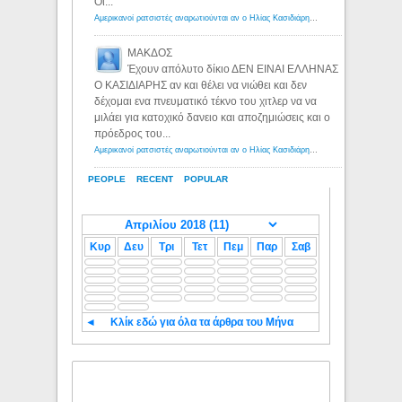
Οι...
Αμερικανοί ρατσιστές αναρωτιούνται αν ο Ηλίας Κασιδιάρης ανήκει στη λευκή φυλή... - Λόγιος Ερμής
ΜΑΚΔΟΣ
Έχουν απόλυτο δίκιο ΔΕΝ ΕΙΝΑΙ ΕΛΛΗΝΑΣ
Ο ΚΑΣΙΔΙΑΡΗΣ αν και θέλει να νιώθει και δεν
δέχομαι ενα πνευματικό τέκνο του χιτλερ να να
μιλάει για κατοχικό δανειο και αποζημιώσεις και ο
πρόεδρος του...
Αμερικανοί ρατσιστές αναρωτιούνται αν ο Ηλίας Κασιδιάρης ανήκει στη λευκή φυλή... - Λόγιος Ερμής
PEOPLE
RECENT
POPULAR
Κυρ
Δευ
Τρι
Τετ
Πεμ
Παρ
Σαβ
◄
Κλίκ εδώ για όλα τα άρθρα του Μήνα