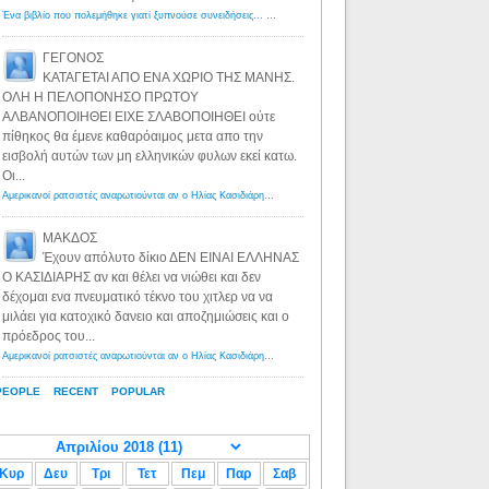
Ένα βιβλίο που πολεμήθηκε γιατί ξυπνούσε συνειδήσεις... - Λόγιος Ερμής | Η γνώση ξεκινάει με την αναζήτηση...
ΓΕΓΟΝΟΣ
ΚΑΤΑΓΕΤΑΙ ΑΠΟ ΕΝΑ ΧΩΡΙΟ ΤΗΣ ΜΑΝΗΣ.
ΟΛΗ Η ΠΕΛΟΠΟΝΗΣΟ ΠΡΩΤΟΥ
ΑΛΒΑΝΟΠΟΙΗΘΕΙ ΕΙΧΕ ΣΛΑΒΟΠΟΙΗΘΕΙ ούτε
πίθηκος θα έμενε καθαρόαιμος μετα απο την
εισβολή αυτών των μη ελληνικών φυλων εκεί κατω.
Οι...
Αμερικανοί ρατσιστές αναρωτιούνται αν ο Ηλίας Κασιδιάρης ανήκει στη λευκή φυλή... - Λόγιος Ερμής
·
8 yea
ΜΑΚΔΟΣ
Έχουν απόλυτο δίκιο ΔΕΝ ΕΙΝΑΙ ΕΛΛΗΝΑΣ
Ο ΚΑΣΙΔΙΑΡΗΣ αν και θέλει να νιώθει και δεν
δέχομαι ενα πνευματικό τέκνο του χιτλερ να να
μιλάει για κατοχικό δανειο και αποζημιώσεις και ο
πρόεδρος του...
Αμερικανοί ρατσιστές αναρωτιούνται αν ο Ηλίας Κασιδιάρης ανήκει στη λευκή φυλή... - Λόγιος Ερμής
·
8 yea
PEOPLE
RECENT
POPULAR
Κυρ
Δευ
Τρι
Τετ
Πεμ
Παρ
Σαβ