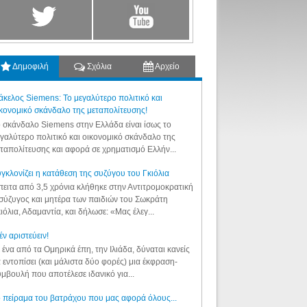
Δημοφιλή
Σχόλια
Αρχείο
κελος Siemens: Το μεγαλύτερο πολιτικό και
κονομικό σκάνδαλο της μεταπολίτευσης!
 σκάνδαλο Siemens στην Ελλάδα είναι ίσως το
γαλύτερο πολιτικό και οικονομικό σκάνδαλο της
ταπολίτευσης και αφορά σε χρηματισμό Ελλήν...
γκλονίζει η κατάθεση της συζύγου του Γκιόλια
ειτα από 3,5 χρόνια κλήθηκε στην Αντιτρομοκρατική
σύζυγος και μητέρα των παιδιών του Σωκράτη
ιόλια, Αδαμαντία, και δήλωσε: «Μας έλεγ...
έν αριστεύειν!
 ένα από τα Ομηρικά έπη, την Ιλιάδα, δύναται κανείς
 εντοπίσει (και μάλιστα δύο φορές) μια έκφραση-
μβουλή που αποτέλεσε ιδανικό για...
 πείραμα του βατράχου που μας αφορά όλους...