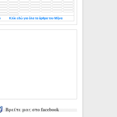
◄
Κλίκ εδώ για όλα τα άρθρα του Μήνα
Βρείτε μας στο facebook