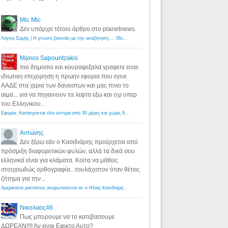
Mic Mic
Δεν υπάρχει τέτοιο άρθρο στο planetnews
Λόγιος Ερμής | Η γνώση ξεκινάει με την αναζήτηση...: Ιδού οι 18 που χρωστούν 11 δις ευρώ!
·
6 years ago
Manos Sapountzakis
πιο δημοσιο και κουραφεξαλα γραφετε ειναι
ιδιωτικη επιχειρηση η πρωην εφορια που εγινε
ΑΑΔΕ στα χερια των δανειστων και μας πινει το
αιμα... για να πηγαινουν τα λεφτα εξω και οχι υπερ
του Ελληνικου...
Εφορία: Κατάσχονται όλα ύστερα από 30 μέρες και χωρίς δικαστικές αποφάσεις - Λόγιος Ερμής
·
6 years ag
Αντώνης
Δεν ξέρω εάν ο Κασιδιάρης προέρχεται από
πρόσμιξη διαφορετικών φυλών, αλλά τα δικά σου
ελληνικά είναι για κλάματα. Κοίτα να μάθεις
στοιχειωδώς ορθογραφία...τουλάχιστον όταν θέτεις
ζήτημα για την...
Αμερικανοί ρατσιστές αναρωτιούνται αν ο Ηλίας Κασιδιάρης ανήκει στη λευκή φυλή... - Λόγιος Ερμής
·
7 yea
Νικολαος46
Πως μπορουμε να το κατεβασουμε
ΔΩΡΕΑΝ!!!! Αν ειναι Εφικτο Αυτο?