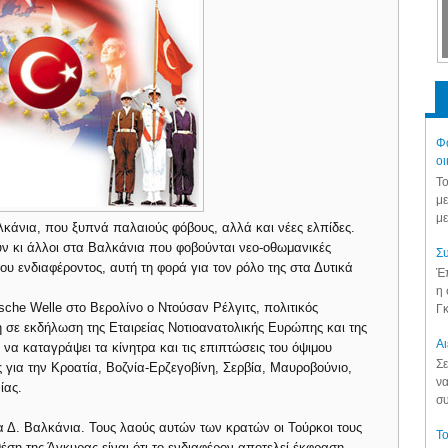
Φά
οι
Το
με
με
λκάνια, που ξυπνά παλαιούς φόβους, αλλά και νέες ελπίδες.
υν κι άλλοι στα Βαλκάνια που φοβούνται νεο-οθωμανικές
Συ
του ενδιαφέροντος, αυτή τη φορά για τον ρόλο της στα Δυτικά
Έπ
η 
che Welle στο Βερολίνο ο Ντούσαν Ρέλγιτς, πολιτικός
Γκ
ή σε εκδήλωση της Εταιρείας Νοτιοανατολικής Ευρώπης και της
Aι
 να καταγράψει τα κίνητρα και τις επιπτώσεις του όψιμου
Σε
ς για την Κροατία, Βοζνία-Ερζεγοβίνη, Σερβία, Μαυροβούνιο,
να
ίας.
συ
τα Δ. Βαλκάνια. Τους λαούς αυτών των κρατών οι Τούρκοι τους
Το
έση της Άγκυρας είναι ότι το ενδιαφέρον αποτελεί έκφραση