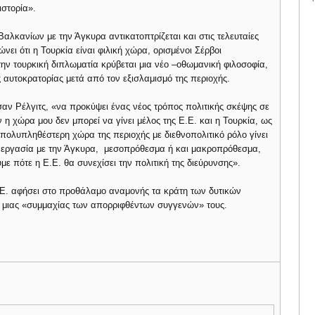
ιστορία».
λκανίων με την Άγκυρα αντικατοπτρίζεται και στις τελευταίες
ι ότι η Τουρκία είναι φιλική χώρα, ορισμένοι Σέρβοι
την τουρκική διπλωματία κρύβεται μια νέο –οθωμανική φιλοσοφία,
 αυτοκρατορίας μετά από τον εξισλαμισμό της περιοχής.
αν Ρέλγιτς, «να προκύψει ένας νέος τρόπος πολιτικής σκέψης σε
ν η χώρα μου δεν μπορεί να γίνει μέλος της Ε.Ε. και η Τουρκία, ως
πολυπληθέστερη χώρα της περιοχής με διεθνοπολιτικό ρόλο γίνει
συνεργασία με την Άγκυρα, μεσοπρόθεσμα ή και μακροπρόθεσμα,
ε πότε η Ε.Ε. θα συνεχίσει την πολιτική της διεύρυνσης».
.Ε. αφήσει στο προθάλαμο αναμονής τα κράτη των δυτικών
α μιας «συμμαχίας των απορριφθέντων συγγενών» τους.