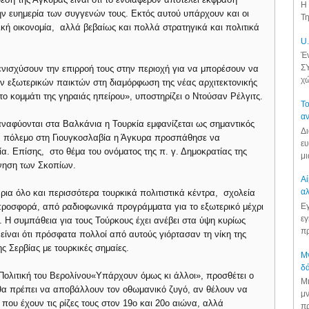
Η 
ν ευημερία των συγγενών τους. Εκτός αυτού υπάρχουν και οι
Τη
κική οικονομία, αλλά βεβαίως και πολλά στρατηγικά και πολιτικά
U.
Έν
ΣΥ
α ενισχύσουν την επιρροή τους στην περιοχή για να μπορέσουν να
χώ
λων εξωτερικών παικτών στη διαμόρφωση της νέας αρχιτεκτονικής
ο κομμάτι της γηραιάς ηπείρου», υποστηρίζει ο Ντούσαν Ρέλγιτς.
Το
αν
υ αναφύονται στα Βαλκάνια η Τουρκία εμφανίζεται ως σημαντικός
Δι
ον πόλεμο στη Γιουγκοσλαβία η Άγκυρα προσπάθησε να
ευ
α. Επίσης, στο θέμα του ονόματος της π. γ. Δημοκρατίας της
μι
ρνηση των Σκοπίων.
Αί
αλ
ια όλο και περισσότερα τουρκικά πολιτιστικά κέντρα, σχολεία
Εγ
 προσφορά, από ραδιοφωνικά προγράμματα για το εξωτερικό μέχρι
εγ
. Η συμπάθεια για τους Τούρκους έχει ανέβει στα ύψη κυρίως
πρ
ίναι ότι πρόσφατα πολλοί από αυτούς γιόρτασαν τη νίκη της
ς Σερβίας με τουρκικές σημαίες.
Μν
δά
Πολιτική του Βερολίνου«Υπάρχουν όμως κι άλλοι», προσθέτει ο
Μι
 θα πρέπει να αποβάλλουν τον οθωμανικό ζυγό, αν θέλουν να
μν
που έχουν τις ρίζες τους στον 19ο και 20ο αιώνα, αλλά
πρ