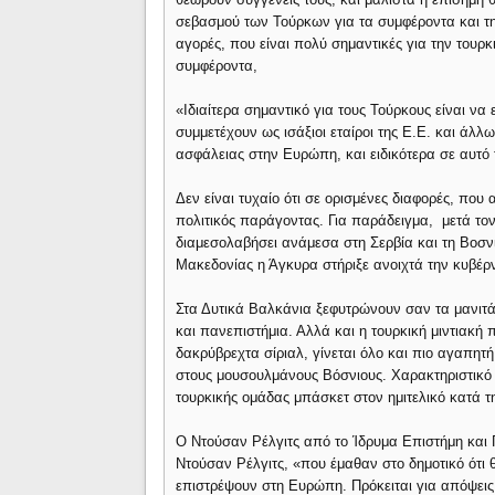
σεβασμού των Τούρκων για τα συμφέροντα και τη
αγορές, που είναι πολύ σημαντικές για την τουρ
συμφέροντα,
«Ιδιαίτερα σημαντικό για τους Τούρκους είναι ν
συμμετέχουν ως ισάξιοι εταίροι της Ε.Ε. και άλ
ασφάλειας στην Ευρώπη, και ειδικότερα σε αυτό τ
Δεν είναι τυχαίο ότι σε ορισμένες διαφορές, πο
πολιτικός παράγοντας. Για παράδειγμα, μετά τ
διαμεσολαβήσει ανάμεσα στη Σερβία και τη Βοσνί
Μακεδονίας η Άγκυρα στήριξε ανοιχτά την κυβέ
Στα Δυτικά Βαλκάνια ξεφυτρώνουν σαν τα μανιτάρ
και πανεπιστήμια. Αλλά και η τουρκική μιντιακή
δακρύβρεχτα σίριαλ, γίνεται όλο και πιο αγαπητή
στους μουσουλμάνους Βόσνιους. Χαρακτηριστικό ε
τουρκικής ομάδας μπάσκετ στον ημιτελικό κατά τη
Ο Ντούσαν Ρέλγιτς από το Ίδρυμα Επιστήμη και 
Ντούσαν Ρέλγιτς, «που έμαθαν στο δημοτικό ότι
επιστρέψουν στη Ευρώπη. Πρόκειται για απόψεις 