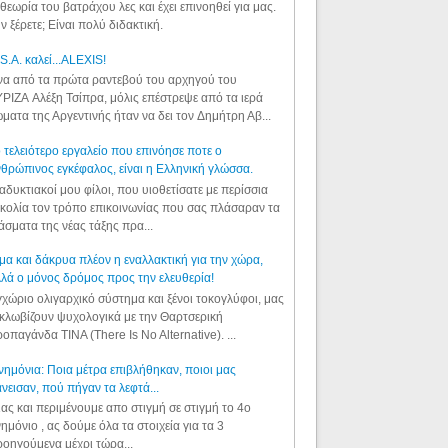
θεωρία του βατράχου λες και έχει επινοηθεί για μας.
ν ξέρετε; Είναι πολύ διδακτική.
S.A. καλεί...ALEXIS!
α από τα πρώτα ραντεβού του αρχηγού του
ΡΙΖΑ Αλέξη Τσίπρα, μόλις επέστρεψε από τα ιερά
ματα της Αργεντινής ήταν να δει τον Δημήτρη Αβ...
 τελειότερο εργαλείο που επινόησε ποτε ο
θρώπινος εγκέφαλος, είναι η Ελληνική γλώσσα.
αδυκτιακοί μου φίλοι, που υιοθετίσατε με περίσσια
κολία τον τρόπο επικοινωνίας που σας πλάσαραν τα
άσματα της νέας τάξης πρα...
μα και δάκρυα πλέον η εναλλακτική για την χώρα,
λά ο μόνος δρόμος προς την ελευθερία!
χώριο ολιγαρχικό σύστημα και ξένοι τοκογλύφοι, μας
κλωβίζουν ψυχολογικά με την Θαρτσερική
οπαγάνδα TINA (There Is No Alternative). ...
ημόνια: Ποια μέτρα επιβλήθηκαν, ποιοι μας
νεισαν, πού πήγαν τα λεφτά...
ας και περιμένουμε απο στιγμή σε στιγμή το 4ο
ημόνιο , ας δούμε όλα τα στοιχεία για τα 3
οηγούμενα μέχρι τώρα...