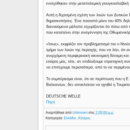
ενισχύθηκαν στην μεταπολεμική γιουγκοσλαβική 
Αυτή η διχασμένη σχέση των λαών των Δυτικών Βα
δημοσκοπήσεις. Ένα ποσοστό μόνο του 40% δηλώνε
διανοούμενοι μάλιστα ισχυρίζονται ότι πίσω από 
που κατατείνει στην αναγέννηση της Οθωμανικής
«Ίσως», εκφράζει τον προβληματισμό του ο Ντούσ
τμήμα των λαών της περιοχής, που να λέει, ότι α
ανερχόμενη περιφερειακή οικονομική δύναμη και 
εταίρος μας, τότε, αν επιδιώξουμε στρατηγική 
να επιτύχουμε περισσότερα, από το να περιμένουμ
Το συμπέρασμα είναι, ότι σε περίπτωση που η Ε
Βαλκανίων, δεν αποκλείεται να ηγηθεί η Τουρκί
DEUTSCHE WELLE
Πηγή
Αναρτήθηκε από
Unknown
στις
2:00:00 μ.μ.
Κατηγορία:
Ελλάδα
,
Κόσμος