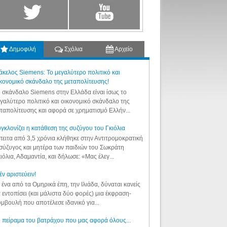
Δημοφιλή
Σχόλια
Αρχείο
κελος Siemens: Το μεγαλύτερο πολιτικό και
κονομικό σκάνδαλο της μεταπολίτευσης!
 σκάνδαλο Siemens στην Ελλάδα είναι ίσως το
γαλύτερο πολιτικό και οικονομικό σκάνδαλο της
ταπολίτευσης και αφορά σε χρηματισμό Ελλήν...
γκλονίζει η κατάθεση της συζύγου του Γκιόλια
ειτα από 3,5 χρόνια κλήθηκε στην Αντιτρομοκρατική
σύζυγος και μητέρα των παιδιών του Σωκράτη
ιόλια, Αδαμαντία, και δήλωσε: «Μας έλεγ...
έν αριστεύειν!
 ένα από τα Ομηρικά έπη, την Ιλιάδα, δύναται κανείς
 εντοπίσει (και μάλιστα δύο φορές) μια έκφραση-
μβουλή που αποτέλεσε ιδανικό για...
 πείραμα του βατράχου που μας αφορά όλους...