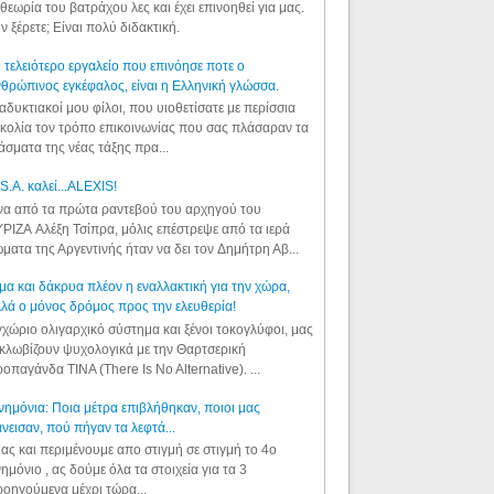
θεωρία του βατράχου λες και έχει επινοηθεί για μας.
ν ξέρετε; Είναι πολύ διδακτική.
 τελειότερο εργαλείο που επινόησε ποτε ο
θρώπινος εγκέφαλος, είναι η Ελληνική γλώσσα.
αδυκτιακοί μου φίλοι, που υιοθετίσατε με περίσσια
κολία τον τρόπο επικοινωνίας που σας πλάσαραν τα
άσματα της νέας τάξης πρα...
S.A. καλεί...ALEXIS!
α από τα πρώτα ραντεβού του αρχηγού του
ΡΙΖΑ Αλέξη Τσίπρα, μόλις επέστρεψε από τα ιερά
ματα της Αργεντινής ήταν να δει τον Δημήτρη Αβ...
μα και δάκρυα πλέον η εναλλακτική για την χώρα,
λά ο μόνος δρόμος προς την ελευθερία!
χώριο ολιγαρχικό σύστημα και ξένοι τοκογλύφοι, μας
κλωβίζουν ψυχολογικά με την Θαρτσερική
οπαγάνδα TINA (There Is No Alternative). ...
ημόνια: Ποια μέτρα επιβλήθηκαν, ποιοι μας
νεισαν, πού πήγαν τα λεφτά...
ας και περιμένουμε απο στιγμή σε στιγμή το 4ο
ημόνιο , ας δούμε όλα τα στοιχεία για τα 3
οηγούμενα μέχρι τώρα...