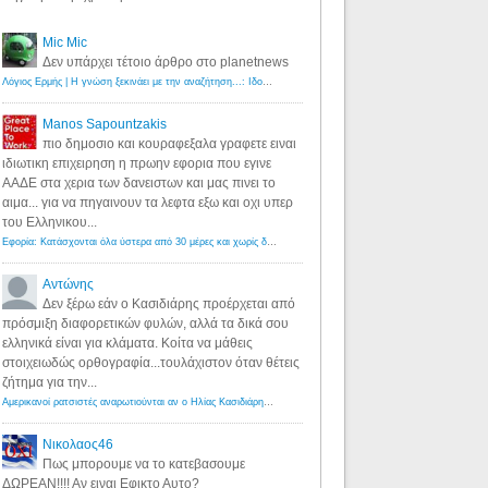
Mic Mic
Δεν υπάρχει τέτοιο άρθρο στο planetnews
Λόγιος Ερμής | Η γνώση ξεκινάει με την αναζήτηση...: Ιδού οι 18 που χρωστούν 11 δις ευρώ!
·
6 years ago
Manos Sapountzakis
πιο δημοσιο και κουραφεξαλα γραφετε ειναι
ιδιωτικη επιχειρηση η πρωην εφορια που εγινε
ΑΑΔΕ στα χερια των δανειστων και μας πινει το
αιμα... για να πηγαινουν τα λεφτα εξω και οχι υπερ
του Ελληνικου...
Εφορία: Κατάσχονται όλα ύστερα από 30 μέρες και χωρίς δικαστικές αποφάσεις - Λόγιος Ερμής
·
6 years ag
Αντώνης
Δεν ξέρω εάν ο Κασιδιάρης προέρχεται από
πρόσμιξη διαφορετικών φυλών, αλλά τα δικά σου
ελληνικά είναι για κλάματα. Κοίτα να μάθεις
στοιχειωδώς ορθογραφία...τουλάχιστον όταν θέτεις
ζήτημα για την...
Αμερικανοί ρατσιστές αναρωτιούνται αν ο Ηλίας Κασιδιάρης ανήκει στη λευκή φυλή... - Λόγιος Ερμής
·
7 yea
Νικολαος46
Πως μπορουμε να το κατεβασουμε
ΔΩΡΕΑΝ!!!! Αν ειναι Εφικτο Αυτο?