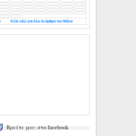
◄
Κλίκ εδώ για όλα τα άρθρα του Μήνα
Βρείτε μας στο facebook