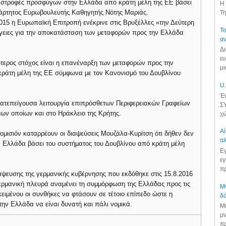
επιστροφές προσφύγων στην Ελλάδα από κράτη μέλη της ΕΕ βάσει
Η 
ξάρτητος Ευρωβουλευτής Καθηγητής Νότης Μαριάς.
Τη
2015 η Ευρωπαϊκή Επιτροπή ενέκρινε στις Βρυξέλλες «την Δεύτερη
Το
ργειες για την αποκατάσταση των μεταφορών προς την Ελλάδα
αν
Δι
ευ
ερος στόχος είναι η επανέναρξη των μεταφορών προς την
μι
ράτη μέλη της ΕΕ σύμφωνα με τον Κανονισμό του Δουβλίνου
U.
Έν
ατεπείγουσα λειτουργία επιπρόσθετων Περιφερειακών Γραφείων
ΣΥ
των οποίων και στο Ηράκλειο της Κρήτης.
χώ
Αί
μισιόν καταρρέουν οι διαψεύσεις Μουζάλα-Κυρίτση ότι δήθεν δεν
αλ
ν Ελλάδα βάσει του συστήματος του Δουβλίνου από κράτη μέλη
Εγ
εγ
πρ
ψευσης της γερμανικής κυβέρνησης που εκδόθηκε στις 15.8.2016
 γερμανική πλευρά αναμένει τη συμμόρφωση της Ελλάδας προς τις
Μν
ειμένου οι συνθήκες να φτάσουν σε τέτοιο επίπεδο ώστε η
δά
 Ελλάδα να είναι δυνατή και πάλι νομικά.
Μι
μν
πρ