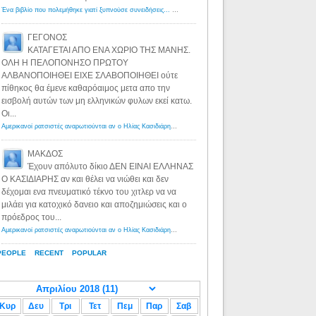
Ένα βιβλίο που πολεμήθηκε γιατί ξυπνούσε συνειδήσεις... - Λόγιος Ερμής | Η γνώση ξεκινάει με την αναζήτηση...
ΓΕΓΟΝΟΣ
ΚΑΤΑΓΕΤΑΙ ΑΠΟ ΕΝΑ ΧΩΡΙΟ ΤΗΣ ΜΑΝΗΣ.
ΟΛΗ Η ΠΕΛΟΠΟΝΗΣΟ ΠΡΩΤΟΥ
ΑΛΒΑΝΟΠΟΙΗΘΕΙ ΕΙΧΕ ΣΛΑΒΟΠΟΙΗΘΕΙ ούτε
πίθηκος θα έμενε καθαρόαιμος μετα απο την
εισβολή αυτών των μη ελληνικών φυλων εκεί κατω.
Οι...
Αμερικανοί ρατσιστές αναρωτιούνται αν ο Ηλίας Κασιδιάρης ανήκει στη λευκή φυλή... - Λόγιος Ερμής
·
8 yea
ΜΑΚΔΟΣ
Έχουν απόλυτο δίκιο ΔΕΝ ΕΙΝΑΙ ΕΛΛΗΝΑΣ
Ο ΚΑΣΙΔΙΑΡΗΣ αν και θέλει να νιώθει και δεν
δέχομαι ενα πνευματικό τέκνο του χιτλερ να να
μιλάει για κατοχικό δανειο και αποζημιώσεις και ο
πρόεδρος του...
Αμερικανοί ρατσιστές αναρωτιούνται αν ο Ηλίας Κασιδιάρης ανήκει στη λευκή φυλή... - Λόγιος Ερμής
·
8 yea
PEOPLE
RECENT
POPULAR
Κυρ
Δευ
Τρι
Τετ
Πεμ
Παρ
Σαβ