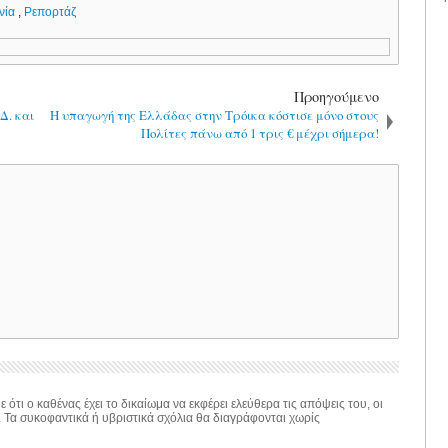
νία
,
Ρεπορτάζ
Προηγούμενο
Δ. και
H υπαγωγή της Ελλάδας στην Τρόικα κόστισε μόνο στους
Πολίτες πάνω από 1 τρις € μέχρι σήμερα!
 ότι ο καθένας έχει το δικαίωμα να εκφέρει ελεύθερα τις απόψεις του, οι
. Τα συκοφαντικά ή υβριστικά σχόλια θα διαγράφονται χωρίς