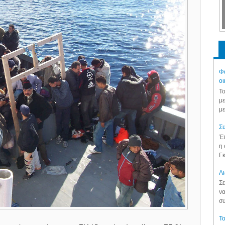
Φά
οι
Το
με
με
Συ
Έπ
η 
Γκ
Aι
Σε
να
συ
Το