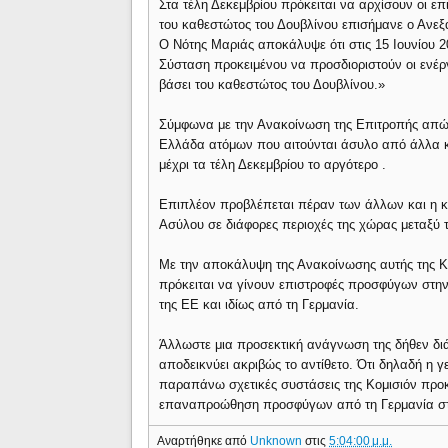
Στα τέλη Δεκεμβρίου πρόκειται να αρχίσουν οι 
του καθεστώτος του Δουβλίνου επισήμανε ο Ανε
Ο Νότης Μαριάς αποκάλυψε ότι στις 15 Ιουνίου 
Σύσταση προκειμένου να προσδιοριστούν οι ενέ
βάσει του καθεστώτος του Δουβλίνου.»
Σύμφωνα με την Ανακοίνωση της Επιτροπής απώτ
Ελλάδα ατόμων που αιτούνται άσυλο από άλλα κ
μέχρι τα τέλη Δεκεμβρίου το αργότερο .
Επιπλέον προβλέπεται πέραν των άλλων και η κ
Ασύλου σε διάφορες περιοχές της χώρας μεταξύ 
Με την αποκάλυψη της Ανακοίνωσης αυτής της Κο
πρόκειται να γίνουν επιστροφές προσφύγων στη
της ΕΕ και ιδίως από τη Γερμανία.
Άλλωστε μια προσεκτική ανάγνωση της δήθεν διά
αποδεικνύει ακριβώς το αντίθετο. Ότι δηλαδή η
παραπάνω σχετικές συστάσεις της Κομισιόν προκ
επαναπροώθηση προσφύγων από τη Γερμανία στην
Αναρτήθηκε από
Unknown
στις
5:04:00 μ.μ.