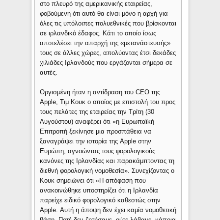
στο πλευρό της αμερικανικής εταιρείας,
φοβούμενη ότι αυτό θα είναι μόνο η αρχή για
όλες τις υπόλοιπες πολυεθνικές που βρίσκονται
σε ιρλανδικό έδαφος. Κάτι το οποίο ίσως
αποτελέσει την απαρχή της «μετανάστευσής»
τους σε άλλες χώρες, απολύοντας έτσι δεκάδες
χιλιάδες Ιρλανδούς που εργάζονται σήμερα σε
αυτές.
Οργισμένη ήταν η αντίδραση του CEO της
Apple, Τιμ Κουκ ο οποίος με επιστολή του προς
τους πελάτες της εταιρείας την Τρίτη (30
Αυγούστου) αναφέρει ότι «η Ευρωπαϊκή
Επιτροπή ξεκίνησε μια προσπάθεια να
ξαναγράψει την ιστορία της Apple στην
Ευρώπη, αγνοώντας τους φορολογικούς
κανόνες της Ιρλανδίας και παρακάμπτοντας τη
διεθνή φορολογική νομοθεσία». Συνεχίζοντας ο
Κουκ σημειώνει ότι «Η απόφαση που
ανακοινώθηκε υποστηρίζει ότι η Ιρλανδία
παρείχε ειδικό φορολογικό καθεστώς στην
Apple. Αυτή η άποψη δεν έχει καμία νομοθετική
βάση. Ποτέ δεν ζητήσαμε, ούτε λάβαμε, κάποια