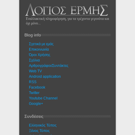
Εναλλακτική πληροφόρηση, για τα τρέχοντα γεγονότα και
όχι μόνο...
Blog info
Σχετικά με εμάς
Eπικοινωνία
Όροι Χρήσης
Σχόλια
Αρθρογράφοι/Συντάκτες
Web TV
Android application
RSS
Facebook
Twitter
Youtube Channel
Google+
Συνδέσεις
Ελληνικός Τύπος
Ξένος Τύπος