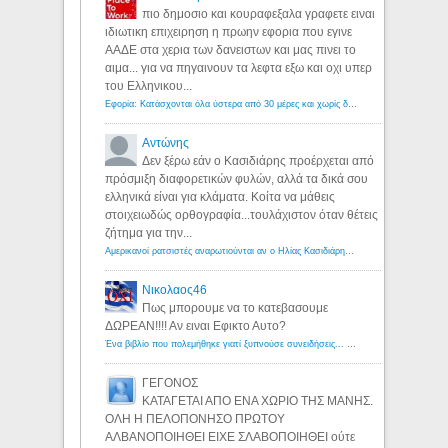
πιο δημοσιο και κουραφεξαλα γραφετε ειναι
ιδιωτικη επιχειρηση η πρωην εφορια που εγινε
ΑΑΔΕ στα χερια των δανειστων και μας πινει το
αιμα... για να πηγαινουν τα λεφτα εξω και οχι υπερ
του Ελληνικου...
Εφορία: Κατάσχονται όλα ύστερα από 30 μέρες και χωρίς δικαστικές αποφάσεις - Λόγιος Ερμής
Αντώνης
Δεν ξέρω εάν ο Κασιδιάρης προέρχεται από
πρόσμιξη διαφορετικών φυλών, αλλά τα δικά σου
ελληνικά είναι για κλάματα. Κοίτα να μάθεις
στοιχειωδώς ορθογραφία...τουλάχιστον όταν θέτεις
ζήτημα για την...
Αμερικανοί ρατσιστές αναρωτιούνται αν ο Ηλίας Κασιδιάρης ανήκει στη λευκή φυλή... - Λόγιος Ερμής
Νικολαος46
Πως μπορουμε να το κατεβασουμε
ΔΩΡΕΑΝ!!!! Αν ειναι Εφικτο Αυτο?
Ένα βιβλίο που πολεμήθηκε γιατί ξυπνούσε συνειδήσεις... - Λόγιος Ερμής | Η γνώση ξεκινάει με την αναζήτηση...
ΓΕΓΟΝΟΣ
ΚΑΤΑΓΕΤΑΙ ΑΠΟ ΕΝΑ ΧΩΡΙΟ ΤΗΣ ΜΑΝΗΣ.
ΟΛΗ Η ΠΕΛΟΠΟΝΗΣΟ ΠΡΩΤΟΥ
ΑΛΒΑΝΟΠΟΙΗΘΕΙ ΕΙΧΕ ΣΛΑΒΟΠΟΙΗΘΕΙ ούτε