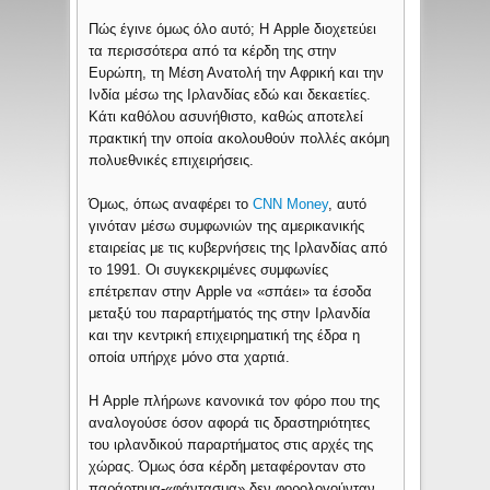
Πώς έγινε όμως όλο αυτό; Η Apple διοχετεύει
τα περισσότερα από τα κέρδη της στην
Ευρώπη, τη Μέση Ανατολή την Αφρική και την
Ινδία μέσω της Ιρλανδίας εδώ και δεκαετίες.
Κάτι καθόλου ασυνήθιστο, καθώς αποτελεί
πρακτική την οποία ακολουθούν πολλές ακόμη
πολυεθνικές επιχειρήσεις.
Όμως, όπως αναφέρει το
CNN Money
, αυτό
γινόταν μέσω συμφωνιών της αμερικανικής
εταιρείας με τις κυβερνήσεις της Ιρλανδίας από
το 1991. Οι συγκεκριμένες συμφωνίες
επέτρεπαν στην Apple να «σπάει» τα έσοδα
μεταξύ του παραρτήματός της στην Ιρλανδία
και την κεντρική επιχειρηματική της έδρα η
οποία υπήρχε μόνο στα χαρτιά.
Η Apple πλήρωνε κανονικά τον φόρο που της
αναλογούσε όσον αφορά τις δραστηριότητες
του ιρλανδικού παραρτήματος στις αρχές της
χώρας. Όμως όσα κέρδη μεταφέρονταν στο
παράρτημα-«φάντασμα» δεν φορολογούνταν