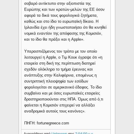
σοβαρό αντίκτυπο στην αξιοπιστία της
Ευρώπης και των κρατών-μελών της ΕΕ όσον
αφορά τα δικά τους φορολογικά ζητήματα,
καθώς και στο ίδιο το ευρωπαϊκή δίκαιο. Η
Ιρλανδία έχει ήδη γνωστοποιήσει ότι θα κινηθεί
νομικά εναντίον της απόφασης της Κομισιόν,
και το ίδιο θα πράξει και η Apple».
Υπερασπιζόμενος τον τρόπο με τον οποίο
λειτουργεί η Apple, ο Τιμ Κουκ έγραψε ότι «η
εταιρεία στη δική της περίπτωση διατηρεί
σχεδόν ολόκληρο το τμήμα έρευνας και
ανάπτυξης στην Καλιφόρνια, επομένως η
συντριπτική πλειοψηφία των εσόδων
φορολογείται σε αμερικανικό έδαφος. Το ίδιο
συμβαίνει και με όσες ευρωπαϊκές εταιρείες
δραστηριοποιούνται στις ΗΠΑ. Όμως από ό,τι
φαίνεται η Κομισιόν επιχειρεί να αλλάξει
αναδρομικά αυτούς τους κανόνες».
ΠΗΓΗ: fortunegreece.com
Αναρτήθηκε από
Unknown
στις
7:04:00 μ.μ.