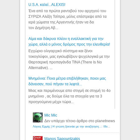
U.S.A. καλεί...ALEXIS!
Ένα από τα πρώτα ραντεβού του αρχηγού του
ΣΥΡΙΖΑ Αλέξη Τσίπρα, μόλις επέστρεψε από τα
ιερά χώματα της Αργεντινής ήταν να δει
τον Δημήτρη Αβ...
Αίμα και δάκρυα πλέον η εναλλακτική για την
χώρα, αλλά ο μόνος δρόμος προς την ελευθερία!
Εγχώριο ολιγαρχικό σύστημα και ξένοι
τοκογλύφοι, μας εγκλωβίζουν ψυχολογικά με την
Θαρτσερική προπαγάνδα TINA (There Is No
Alternative). ...
Μνημόνια: Ποια μέτρα επιβλήθηκαν, ποιοι μας
δάνεισαν, πού πήγαν τα λεφτά...
Μιας και περιμένουμε απο στιγμή σε στιγμή το 4ο
μνημόνιο , ας δούμε όλα τα στοιχεία για τα 3
προηγούμενα μέχρι τώρα...
Mic Mic
Δεν υπάρχει τέτοιο άρθρο στο planetnews
Λόγιος Ερμής | Η γνώση ξεκινάει με την αναζήτηση...: Ιδού οι 18 που χρωστούν 11 δις ευρώ!
Manos Sapountzakis