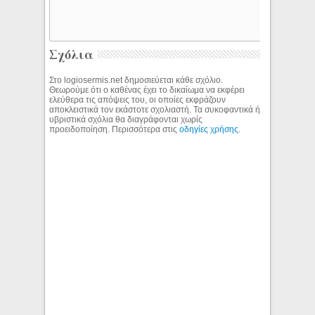
Σχόλια
Στο logiosermis.net δημοσιεύεται κάθε σχόλιο.
Θεωρούμε ότι ο καθένας έχει το δικαίωμα να εκφέρει
ελεύθερα τις απόψεις του, οι οποίες εκφράζουν
αποκλειστικά τον εκάστοτε σχολιαστή. Τα συκοφαντικά ή
υβριστικά σχόλια θα διαγράφονται χωρίς
προειδοποίηση. Περισσότερα στις
οδηγίες χρήσης
.