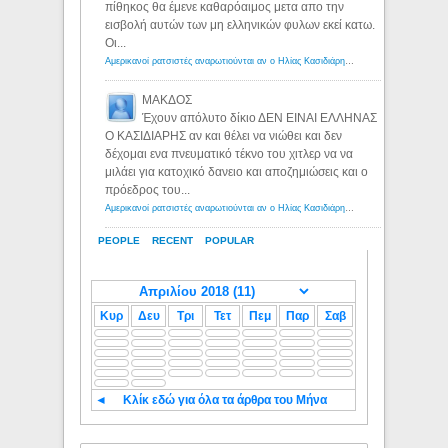
πίθηκος θα έμενε καθαρόαιμος μετα απο την
εισβολή αυτών των μη ελληνικών φυλων εκεί κατω.
Οι...
Αμερικανοί ρατσιστές αναρωτιούνται αν ο Ηλίας Κασιδιάρης ανήκει στη λευκή φυλή... - Λόγιος Ερμής
ΜΑΚΔΟΣ
Έχουν απόλυτο δίκιο ΔΕΝ ΕΙΝΑΙ ΕΛΛΗΝΑΣ
Ο ΚΑΣΙΔΙΑΡΗΣ αν και θέλει να νιώθει και δεν
δέχομαι ενα πνευματικό τέκνο του χιτλερ να να
μιλάει για κατοχικό δανειο και αποζημιώσεις και ο
πρόεδρος του...
Αμερικανοί ρατσιστές αναρωτιούνται αν ο Ηλίας Κασιδιάρης ανήκει στη λευκή φυλή... - Λόγιος Ερμής
PEOPLE
RECENT
POPULAR
Κυρ
Δευ
Τρι
Τετ
Πεμ
Παρ
Σαβ
◄
Κλίκ εδώ για όλα τα άρθρα του Μήνα