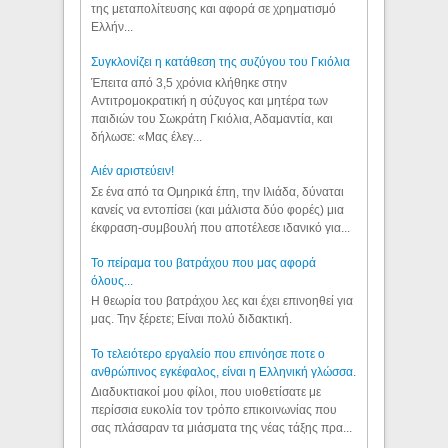
της μεταπολίτευσης και αφορά σε χρηματισμό
Ελλήν...
Συγκλονίζει η κατάθεση της συζύγου του Γκιόλια
Έπειτα από 3,5 χρόνια κλήθηκε στην
Αντιτρομοκρατική η σύζυγος και μητέρα των
παιδιών του Σωκράτη Γκιόλια, Αδαμαντία, και
δήλωσε: «Μας έλεγ...
Aιέν αριστεύειν!
Σε ένα από τα Ομηρικά έπη, την Ιλιάδα, δύναται
κανείς να εντοπίσει (και μάλιστα δύο φορές) μια
έκφραση-συμβουλή που αποτέλεσε ιδανικό για...
Το πείραμα του βατράχου που μας αφορά
όλους...
Η θεωρία του βατράχου λες και έχει επινοηθεί για
μας. Την ξέρετε; Είναι πολύ διδακτική.
Το τελειότερο εργαλείο που επινόησε ποτε ο
ανθρώπινος εγκέφαλος, είναι η Ελληνική γλώσσα.
Διαδυκτιακοί μου φίλοι, που υιοθετίσατε με
περίσσια ευκολία τον τρόπο επικοινωνίας που
σας πλάσαραν τα μιάσματα της νέας τάξης πρα...