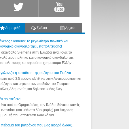
Δημοφιλή
Σχόλια
Αρχείο
κελος Siemens: Το μεγαλύτερο πολιτικό και
κονομικό σκάνδαλο της μεταπολίτευσης!
 σκάνδαλο Siemens στην Ελλάδα είναι ίσως το
γαλύτερο πολιτικό και οικονομικό σκάνδαλο της
ταπολίτευσης και αφορά σε χρηματισμό Ελλήν...
γκλονίζει η κατάθεση της συζύγου του Γκιόλια
ειτα από 3,5 χρόνια κλήθηκε στην Αντιτρομοκρατική
σύζυγος και μητέρα των παιδιών του Σωκράτη
ιόλια, Αδαμαντία, και δήλωσε: «Μας έλεγ...
έν αριστεύειν!
 ένα από τα Ομηρικά έπη, την Ιλιάδα, δύναται κανείς
 εντοπίσει (και μάλιστα δύο φορές) μια έκφραση-
μβουλή που αποτέλεσε ιδανικό για...
 πείραμα του βατράχου που μας αφορά όλους...