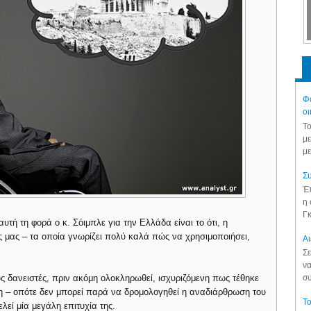
Φά
οι
Το
με
με
Συ
Έπ
η 
Γκ
υτή τη φορά ο κ. Σόιμπλε για την Ελλάδα είναι το ότι, η
ς μας – τα οποία γνωρίζει πολύ καλά πώς να χρησιμοποιήσει,
Aι
Σε
να
ς δανειστές, πριν ακόμη ολοκληρωθεί, ισχυριζόμενη πως τέθηκε
συ
η – οπότε δεν μπορεί παρά να δρομολογηθεί η αναδιάρθρωση του
Το
λεί μία μεγάλη επιτυχία της.