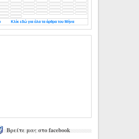
◄
Κλίκ εδώ για όλα τα άρθρα του Μήνα
Βρείτε μας στο facebook