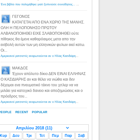
Ένα βιβλίο που πολεμήθηκε γιατί ξυπνούσε συνειδήσεις... - Λόγιος Ερμής | Η γνώση ξεκινάει με την αναζήτηση...
ΓΕΓΟΝΟΣ
ΚΑΤΑΓΕΤΑΙ ΑΠΟ ΕΝΑ ΧΩΡΙΟ ΤΗΣ ΜΑΝΗΣ.
ΟΛΗ Η ΠΕΛΟΠΟΝΗΣΟ ΠΡΩΤΟΥ
ΑΛΒΑΝΟΠΟΙΗΘΕΙ ΕΙΧΕ ΣΛΑΒΟΠΟΙΗΘΕΙ ούτε
πίθηκος θα έμενε καθαρόαιμος μετα απο την
εισβολή αυτών των μη ελληνικών φυλων εκεί κατω.
Οι...
Αμερικανοί ρατσιστές αναρωτιούνται αν ο Ηλίας Κασιδιάρης ανήκει στη λευκή φυλή... - Λόγιος Ερμής
·
8 yea
ΜΑΚΔΟΣ
Έχουν απόλυτο δίκιο ΔΕΝ ΕΙΝΑΙ ΕΛΛΗΝΑΣ
Ο ΚΑΣΙΔΙΑΡΗΣ αν και θέλει να νιώθει και δεν
δέχομαι ενα πνευματικό τέκνο του χιτλερ να να
μιλάει για κατοχικό δανειο και αποζημιώσεις και ο
πρόεδρος του...
Αμερικανοί ρατσιστές αναρωτιούνται αν ο Ηλίας Κασιδιάρης ανήκει στη λευκή φυλή... - Λόγιος Ερμής
·
8 yea
PEOPLE
RECENT
POPULAR
Κυρ
Δευ
Τρι
Τετ
Πεμ
Παρ
Σαβ