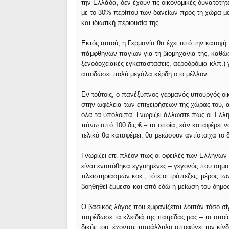
την Ελλάδα, δεν έχουν τις οικονομικές δυνατότητ
με το 30% περίπου των δανείων προς τη χώρα μα
και ιδιωτική περιουσία της.
Εκτός αυτού, η Γερμανία θα έχει υπό την κατοχή
πάμφθηνων παγίων για τη βιομηχανία της, καθώς
ξενοδοχειακές εγκαταστάσεις, αεροδρόμια κλπ.) γι
αποδώσει πολύ μεγάλα κέρδη στο μέλλον.
Εν τούτοις, ο πανέξυπνος γερμανός υπουργός οικ
στην ωφέλεια των επιχειρήσεων της χώρας του, 
όλα τα υπόλοιπα. Γνωρίζει άλλωστε πως οι Έλλη
πάνω από 100 δις € – τα οποία, εάν καταφέρει ν
τελικά θα καταφέρει, θα μειώσουν αντίστοιχα το 
Γνωρίζει επί πλέον πως οι οφειλές των Ελλήνων σ
είναι ενυπόθηκα εγγυημένες – γεγονός που σημαί
πλειστηριασμών κοκ., τότε οι τράπεζες, μέρος τ
βοηθηθεί έμμεσα και από εδώ η μείωση του δημοσ
Ο βασικός λόγος που εμφανίζεται λοιπόν τόσο σίγ
παρέδωσε τα κλειδιά της πατρίδας μας – τα οποί
δικής του, έχοντας παράλληλα αποφύγει τον κί