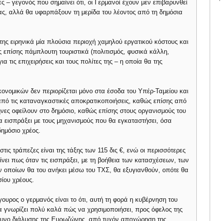
ες – γεγονός που σημαίνει ότι, οι Γερμανοί έχουν μεν επιβαρυνθεί
ς, αλλά θα υφαρπάξουν τη μερίδα του λέοντος από τη δημόσια
 της ειρηνικά μία πλούσια περιοχή χαμηλού εργατικού κόστους και
 επίσης πάμπλουτη τουριστικά (πολιτισμός, φυσικά κάλλη,
α τις επιχειρήσεις και τους πολίτες της – η οποία θα της
ονομικών δεν περιορίζεται μόνο στα έσοδα του Υπέρ-Ταμείου και
από τις καταναγκαστικές αποκρατικοποιήσεις, καθώς επίσης από
νες οφείλουν στο δημόσιο, καθώς επίσης στους οργανισμούς του
α εισπράξει με τους μηχανισμούς που θα εγκαταστήσει, όσα
δημόσιο χρέος.
τις τράπεζες είναι της τάξης των 115 δις €, ενώ οι περισσότερες
νει πως όταν τις εισπράξει, με τη βοήθεια των κατασχέσεων, των
ων οποίων θα του ανήκει μέσω του ΤΧΣ, θα εξυγιανθούν, οπότε θα
ίου χρέους.
ουρος ο γερμανός είναι το ότι, αυτή τη φορά η κυβέρνηση του
α γνωρίζει πολύ καλά πώς να χρησιμοποιήσει, προς όφελος της
νδυνο διάλυσης της Ευρωζώνης, από τυχόν αποχώρηση της