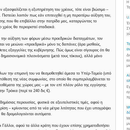
Η 
Τη
ν εξασφαλίζεται η εξυπηρέτηση του χρέους, τότε είναι βιώσιμο –
 Πιστεύει λοιπόν πως εάν επιτευχθεί η μη περαιτέρω αύξηση του,
U.
ησης που θα επιβάλλει στην πατρίδα μας, καταργώντας το
Έν
ο χρέος θα περιοριστεί σταδιακά.
ΣΥ
χώ
πει την αύξηση των φόρων μέσω προεδρικών διαταγμάτων, τον
Το
αι να μειώνει «προεδρικά» μόνο τις δαπάνες (άρα μισθούς,
αν
θετες εξαγγελίες της κυβέρνησης. Πώς όμως είναι σίγουρος ότι θα
Δι
ν δημοσιονομικά πλεονάσματα (μετά τους τόκους), αλλά μόνο
ευ
μι
λων την επιμονή του να θεσμοθετηθεί άμεσα το Υπέρ-Ταμείο (υπό
Αί
ϋπόθεση της νέας συμφωνίας, στο οποίο θα συμπεριλαμβάνεται το
αλ
οθέματα της χώρας μας – με τον επί πλέον ρόλο της εγγύησης
Εγ
ην Τρόικα (περί τα 240 δις €).
εγ
πρ
ημόσιας περιουσίας, φυσικά σε εξευτελιστικές τιμές, αφού η
Μν
κρίση – κρίνοντας από τα νέα μέτρα λιτότητας που έχει υπογράψει
δά
 θα δρομολογούνται αυτόματα.
Μι
μν
 οι Γάλλοι, αφού τα άλλα κράτη που έχουν επίσης χρηματοδοτήσει
πρ