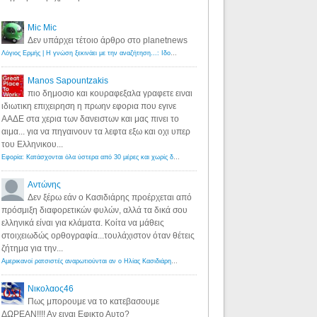
Mic Mic
Δεν υπάρχει τέτοιο άρθρο στο planetnews
Λόγιος Ερμής | Η γνώση ξεκινάει με την αναζήτηση...: Ιδού οι 18 που χρωστούν 11 δις ευρώ!
·
6 years ago
Manos Sapountzakis
πιο δημοσιο και κουραφεξαλα γραφετε ειναι
ιδιωτικη επιχειρηση η πρωην εφορια που εγινε
ΑΑΔΕ στα χερια των δανειστων και μας πινει το
αιμα... για να πηγαινουν τα λεφτα εξω και οχι υπερ
του Ελληνικου...
Εφορία: Κατάσχονται όλα ύστερα από 30 μέρες και χωρίς δικαστικές αποφάσεις - Λόγιος Ερμής
·
6 years ag
Αντώνης
Δεν ξέρω εάν ο Κασιδιάρης προέρχεται από
πρόσμιξη διαφορετικών φυλών, αλλά τα δικά σου
ελληνικά είναι για κλάματα. Κοίτα να μάθεις
στοιχειωδώς ορθογραφία...τουλάχιστον όταν θέτεις
ζήτημα για την...
Αμερικανοί ρατσιστές αναρωτιούνται αν ο Ηλίας Κασιδιάρης ανήκει στη λευκή φυλή... - Λόγιος Ερμής
·
7 yea
Νικολαος46
Πως μπορουμε να το κατεβασουμε
ΔΩΡΕΑΝ!!!! Αν ειναι Εφικτο Αυτο?