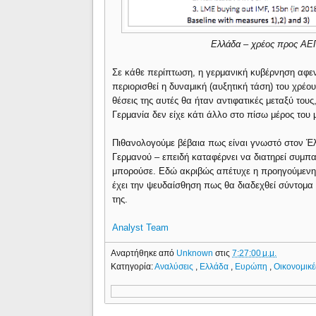
Ελλάδα – χρέος προς ΑΕΠ 
Σε κάθε περίπτωση, η γερμανική κυβέρνηση αφεν
περιορισθεί η δυναμική (αυξητική τάση) του χρέου
θέσεις της αυτές θα ήταν αντιφατικές μεταξύ του
Γερμανία δεν είχε κάτι άλλο στο πίσω μέρος του
Πιθανολογούμε βέβαια πως είναι γνωστό στον Έλ
Γερμανού – επειδή καταφέρνει να διατηρεί συμπ
μπορούσε. Εδώ ακριβώς απέτυχε η προηγούμενη 
έχει την ψευδαίσθηση πως θα διαδεχθεί σύντομα 
της.
Analyst Team
Αναρτήθηκε από
Unknown
στις
7:27:00 μ.μ.
Κατηγορία:
Αναλύσεις
,
Ελλάδα
,
Ευρώπη
,
Οικονομικέ