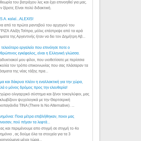
θεωρία του βατράχου λες και έχει επινοηθεί για μας.
ν ξέρετε; Είναι πολύ διδακτική.
S.A. καλεί...ALEXIS!
α από τα πρώτα ραντεβού του αρχηγού του
ΡΙΖΑ Αλέξη Τσίπρα, μόλις επέστρεψε από τα ιερά
ματα της Αργεντινής ήταν να δει τον Δημήτρη Αβ...
 τελειότερο εργαλείο που επινόησε ποτε ο
θρώπινος εγκέφαλος, είναι η Ελληνική γλώσσα.
αδυκτιακοί μου φίλοι, που υιοθετίσατε με περίσσια
κολία τον τρόπο επικοινωνίας που σας πλάσαραν τα
άσματα της νέας τάξης πρα...
μα και δάκρυα πλέον η εναλλακτική για την χώρα,
λά ο μόνος δρόμος προς την ελευθερία!
χώριο ολιγαρχικό σύστημα και ξένοι τοκογλύφοι, μας
κλωβίζουν ψυχολογικά με την Θαρτσερική
οπαγάνδα TINA (There Is No Alternative). ...
ημόνια: Ποια μέτρα επιβλήθηκαν, ποιοι μας
νεισαν, πού πήγαν τα λεφτά...
ας και περιμένουμε απο στιγμή σε στιγμή το 4ο
ημόνιο , ας δούμε όλα τα στοιχεία για τα 3
οηγούμενα μέχρι τώρα...