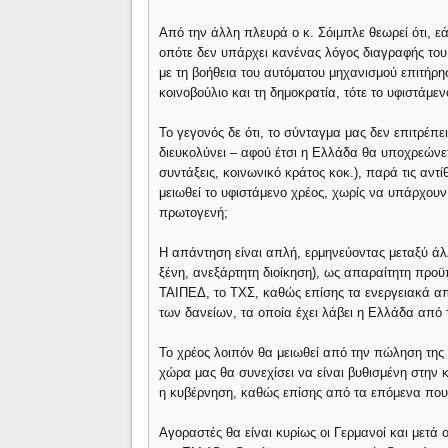
Από την άλλη πλευρά ο κ. Σόιμπλε θεωρεί ότι, εά
οπότε δεν υπάρχει κανένας λόγος διαγραφής του.
με τη βοήθεια του αυτόματου μηχανισμού επιτήρ
κοινοβούλιο και τη δημοκρατία, τότε το υφιστάμεν
Το γεγονός δε ότι, το σύνταγμα μας δεν επιτρέ
διευκολύνει – αφού έτσι η Ελλάδα θα υποχρεώνετ
συντάξεις, κοινωνικό κράτος κοκ.), παρά τις αντί
μειωθεί το υφιστάμενο χρέος, χωρίς να υπάρχου
πρωτογενή;
Η απάντηση είναι απλή, ερμηνεύοντας μεταξύ άλ
ξένη, ανεξάρτητη διοίκηση), ως απαραίτητη προ
ΤΑΙΠΕΔ, το ΤΧΣ, καθώς επίσης τα ενεργειακά απ
των δανείων, τα οποία έχει λάβει η Ελλάδα από τ
Το χρέος λοιπόν θα μειωθεί από την πώληση της δ
χώρα μας θα συνεχίσει να είναι βυθισμένη στην 
η κυβέρνηση, καθώς επίσης από τα επόμενα που
Αγοραστές θα είναι κυρίως οι Γερμανοί και μετά