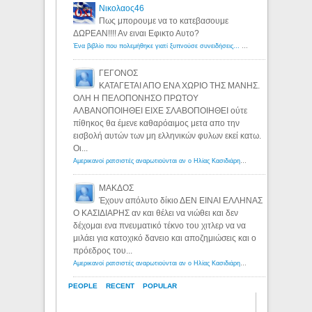
Νικολαος46
Πως μπορουμε να το κατεβασουμε
ΔΩΡΕΑΝ!!!! Αν ειναι Εφικτο Αυτο?
Ένα βιβλίο που πολεμήθηκε γιατί ξυπνούσε συνειδήσεις... - Λόγιος Ερμής | Η γνώση ξεκινάει με την αναζήτηση...
ΓΕΓΟΝΟΣ
ΚΑΤΑΓΕΤΑΙ ΑΠΟ ΕΝΑ ΧΩΡΙΟ ΤΗΣ ΜΑΝΗΣ.
ΟΛΗ Η ΠΕΛΟΠΟΝΗΣΟ ΠΡΩΤΟΥ
ΑΛΒΑΝΟΠΟΙΗΘΕΙ ΕΙΧΕ ΣΛΑΒΟΠΟΙΗΘΕΙ ούτε
πίθηκος θα έμενε καθαρόαιμος μετα απο την
εισβολή αυτών των μη ελληνικών φυλων εκεί κατω.
Οι...
Αμερικανοί ρατσιστές αναρωτιούνται αν ο Ηλίας Κασιδιάρης ανήκει στη λευκή φυλή... - Λόγιος Ερμής
ΜΑΚΔΟΣ
Έχουν απόλυτο δίκιο ΔΕΝ ΕΙΝΑΙ ΕΛΛΗΝΑΣ
Ο ΚΑΣΙΔΙΑΡΗΣ αν και θέλει να νιώθει και δεν
δέχομαι ενα πνευματικό τέκνο του χιτλερ να να
μιλάει για κατοχικό δανειο και αποζημιώσεις και ο
πρόεδρος του...
Αμερικανοί ρατσιστές αναρωτιούνται αν ο Ηλίας Κασιδιάρης ανήκει στη λευκή φυλή... - Λόγιος Ερμής
PEOPLE
RECENT
POPULAR