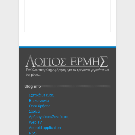
Εναλλακτική πληροφόρηση, για τα τρέχοντα γεγονότα και
όχι μόνο...
Blog info
Σχετικά με εμάς
Eπικοινωνία
Όροι Χρήσης
Σχόλια
Αρθρογράφοι/Συντάκτες
Web TV
Android application
RSS