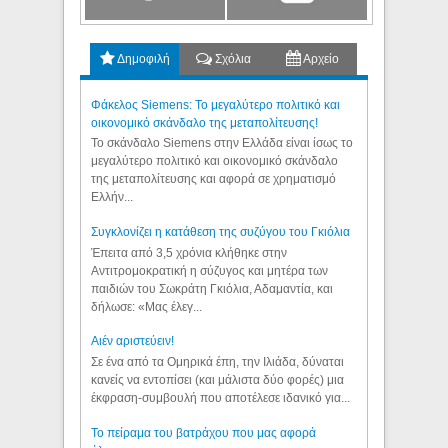
Δημοφιλή
Σχόλια
Αρχείο
Φάκελος Siemens: Το μεγαλύτερο πολιτικό και
οικονομικό σκάνδαλο της μεταπολίτευσης!
Το σκάνδαλο Siemens στην Ελλάδα είναι ίσως το
μεγαλύτερο πολιτικό και οικονομικό σκάνδαλο
της μεταπολίτευσης και αφορά σε χρηματισμό
Ελλήν...
Συγκλονίζει η κατάθεση της συζύγου του Γκιόλια
Έπειτα από 3,5 χρόνια κλήθηκε στην
Αντιτρομοκρατική η σύζυγος και μητέρα των
παιδιών του Σωκράτη Γκιόλια, Αδαμαντία, και
δήλωσε: «Μας έλεγ...
Aιέν αριστεύειν!
Σε ένα από τα Ομηρικά έπη, την Ιλιάδα, δύναται
κανείς να εντοπίσει (και μάλιστα δύο φορές) μια
έκφραση-συμβουλή που αποτέλεσε ιδανικό για...
Το πείραμα του βατράχου που μας αφορά