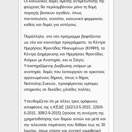
Οι κοινωνικές δομές άμεσης αντιμετώπισης της
φτώχειας θα περιλαμβάνουν μόνο τη δομή
παροχής βασικών αγαθών, όπως
παντοπωλείο, συσσίτιο, κοινωνικό φαρμακείο,
καθώς και δομές για αστέγους.
Παράλληλα, στο νέο πρόγραμμα βαφτίζονται
ως νέα και καινοτόμα προγράμματα, τα Κέντρα
Ημερήσιας Φροντίδας Ηλικιωμένων (ΚΗΦΗ), τα
Κέντρα Διημέρευσης και Ημερήσιας Φροντίδας
Ατόμων με Αναπηρία, και οι Στέγες
Υποστηριζόμενης Διαβίωσης ατόμων με
αναπηρία, δομές που λειτουργούν σε αρκετούς
οργανωμένους δήμους, όπως ο δήμος
Νεάπολης-Συκεών, προσφέροντας κρίσιμες
υπηρεσίες σε δεκάδες χιλιάδες πολίτες.
Υπενθυμίζεται ότι με άλλες τρεις ομόφωνες
αποφάσεις της η ΚΕΔΕ (162/13-5-2015, 226/9-
6-2015, 308/2-9-2015) ζητούσε τη συνέχιση της
χρηματοδότησης των δομών αυτών και μετά και
την τελευταία παράταση που δόθηκε έως τις 30
Ιουνίου, όπως επίσης και σχετική νομοθετική