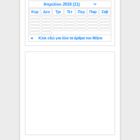
Κυρ
Δευ
Τρι
Τετ
Πεμ
Παρ
Σαβ
◄
Κλίκ εδώ για όλα τα άρθρα του Μήνα