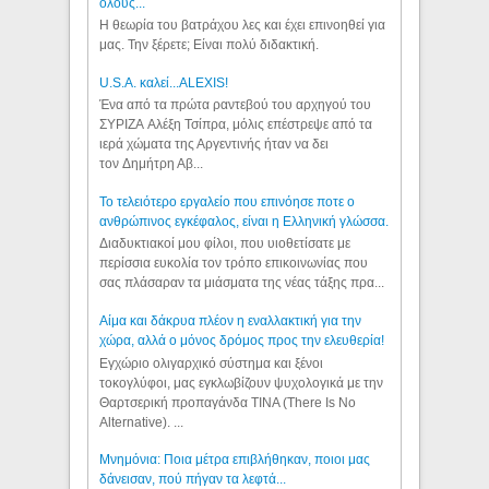
όλους...
Η θεωρία του βατράχου λες και έχει επινοηθεί για
μας. Την ξέρετε; Είναι πολύ διδακτική.
U.S.A. καλεί...ALEXIS!
Ένα από τα πρώτα ραντεβού του αρχηγού του
ΣΥΡΙΖΑ Αλέξη Τσίπρα, μόλις επέστρεψε από τα
ιερά χώματα της Αργεντινής ήταν να δει
τον Δημήτρη Αβ...
Το τελειότερο εργαλείο που επινόησε ποτε ο
ανθρώπινος εγκέφαλος, είναι η Ελληνική γλώσσα.
Διαδυκτιακοί μου φίλοι, που υιοθετίσατε με
περίσσια ευκολία τον τρόπο επικοινωνίας που
σας πλάσαραν τα μιάσματα της νέας τάξης πρα...
Αίμα και δάκρυα πλέον η εναλλακτική για την
χώρα, αλλά ο μόνος δρόμος προς την ελευθερία!
Εγχώριο ολιγαρχικό σύστημα και ξένοι
τοκογλύφοι, μας εγκλωβίζουν ψυχολογικά με την
Θαρτσερική προπαγάνδα TINA (There Is No
Alternative). ...
Μνημόνια: Ποια μέτρα επιβλήθηκαν, ποιοι μας
δάνεισαν, πού πήγαν τα λεφτά...