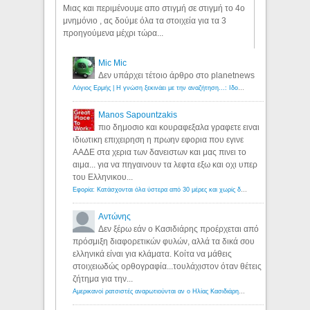
Μιας και περιμένουμε απο στιγμή σε στιγμή το 4ο
μνημόνιο , ας δούμε όλα τα στοιχεία για τα 3
προηγούμενα μέχρι τώρα...
Mic Mic
Δεν υπάρχει τέτοιο άρθρο στο planetnews
Λόγιος Ερμής | Η γνώση ξεκινάει με την αναζήτηση...: Ιδού οι 18 που χρωστούν 11 δις ευρώ!
Manos Sapountzakis
πιο δημοσιο και κουραφεξαλα γραφετε ειναι
ιδιωτικη επιχειρηση η πρωην εφορια που εγινε
ΑΑΔΕ στα χερια των δανειστων και μας πινει το
αιμα... για να πηγαινουν τα λεφτα εξω και οχι υπερ
του Ελληνικου...
Εφορία: Κατάσχονται όλα ύστερα από 30 μέρες και χωρίς δικαστικές αποφάσεις - Λόγιος Ερμής
Αντώνης
Δεν ξέρω εάν ο Κασιδιάρης προέρχεται από
πρόσμιξη διαφορετικών φυλών, αλλά τα δικά σου
ελληνικά είναι για κλάματα. Κοίτα να μάθεις
στοιχειωδώς ορθογραφία...τουλάχιστον όταν θέτεις
ζήτημα για την...
Αμερικανοί ρατσιστές αναρωτιούνται αν ο Ηλίας Κασιδιάρης ανήκει στη λευκή φυλή... - Λόγιος Ερμής