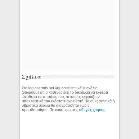
Σχόλια
Στο logiosermis.net δημοσιεύεται κάθε σχόλιο.
Θεωρούμε ότι ο καθένας έχει το δικαίωμα να εκφέρει
ελεύθερα τις απόψεις του, οι οποίες εκφράζουν
αποκλειστικά τον εκάστοτε σχολιαστή. Τα συκοφαντικά ή
υβριστικά σχόλια θα διαγράφονται χωρίς
προειδοποίηση. Περισσότερα στις
οδηγίες χρήσης
.