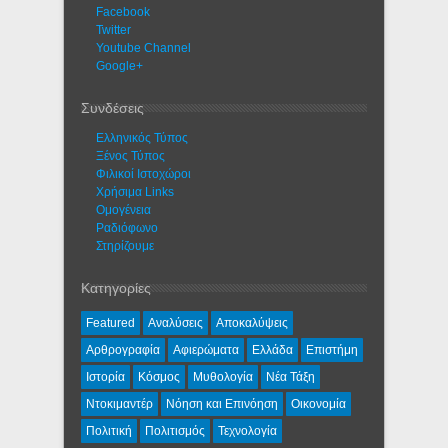
Facebook
Twitter
Youtube Channel
Google+
Συνδέσεις
Ελληνικός Τύπος
Ξένος Τύπος
Φιλικοί Ιστοχώροι
Χρήσιμα Links
Ομογένεια
Ραδιόφωνο
Στηρίζουμε
Κατηγορίες
Featured
Αναλύσεις
Αποκαλύψεις
Αρθρογραφία
Αφιερώματα
Ελλάδα
Επιστήμη
Ιστορία
Κόσμος
Μυθολογία
Νέα Τάξη
Ντοκιμαντέρ
Νόηση και Επινόηση
Οικονομία
Πολιτική
Πολιτισμός
Τεχνολογία