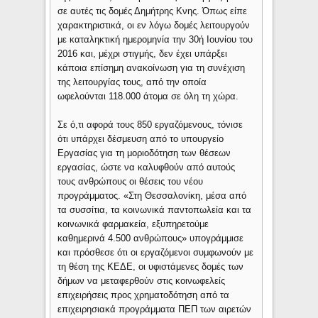
σε αυτές τις δομές Δημήτρης Κνης. Όπως είπε
χαρακτηριστικά, οι εν λόγω δομές λειτουργούν
με καταληκτική ημερομηνία την 30ή Ιουνίου του
2016 και, μέχρι στιγμής, δεν έχει υπάρξει
κάποια επίσημη ανακοίνωση για τη συνέχιση
της λειτουργίας τους, από την οποία
ωφελούνται 118.000 άτομα σε όλη τη χώρα.
Σε ό,τι αφορά τους 850 εργαζόμενους, τόνισε
ότι υπάρχει δέσμευση από το υπουργείο
Εργασίας για τη μοριοδότηση των θέσεων
εργασίας, ώστε να καλυφθούν από αυτούς
τους ανθρώπους οι θέσεις του νέου
προγράμματος. «Στη Θεσσαλονίκη, μέσα από
τα συσσίτια, τα κοινωνικά παντοπωλεία και τα
κοινωνικά φαρμακεία, εξυπηρετούμε
καθημερινά 4.500 ανθρώπους» υπογράμμισε
και πρόσθεσε ότι οι εργαζόμενοι συμφωνούν με
τη θέση της ΚΕΔΕ, οι υφιστάμενες δομές των
δήμων να μεταφερθούν στις κοινωφελείς
επιχειρήσεις προς χρηματοδότηση από τα
επιχειρησιακά προγράμματα ΠΕΠ των αιρετών