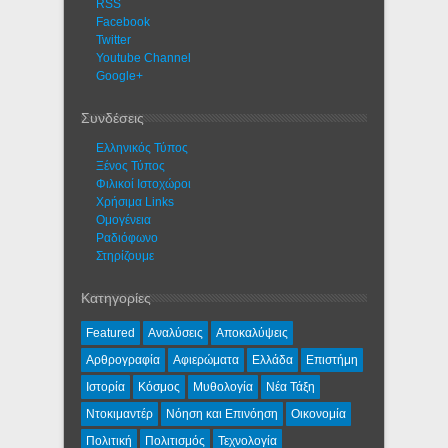
RSS
Facebook
Twitter
Youtube Channel
Google+
Συνδέσεις
Ελληνικός Τύπος
Ξένος Τύπος
Φιλικοί Ιστοχώροι
Χρήσιμα Links
Ομογένεια
Ραδιόφωνο
Στηρίζουμε
Κατηγορίες
Featured
Αναλύσεις
Αποκαλύψεις
Αρθρογραφία
Αφιερώματα
Ελλάδα
Επιστήμη
Ιστορία
Κόσμος
Μυθολογία
Νέα Τάξη
Ντοκιμαντέρ
Νόηση και Επινόηση
Οικονομία
Πολιτική
Πολιτισμός
Τεχνολογία