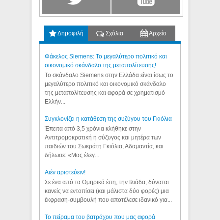
Δημοφιλή
Σχόλια
Αρχείο
Φάκελος Siemens: Το μεγαλύτερο πολιτικό και
οικονομικό σκάνδαλο της μεταπολίτευσης!
Το σκάνδαλο Siemens στην Ελλάδα είναι ίσως το
μεγαλύτερο πολιτικό και οικονομικό σκάνδαλο
της μεταπολίτευσης και αφορά σε χρηματισμό
Ελλήν...
Συγκλονίζει η κατάθεση της συζύγου του Γκιόλια
Έπειτα από 3,5 χρόνια κλήθηκε στην
Αντιτρομοκρατική η σύζυγος και μητέρα των
παιδιών του Σωκράτη Γκιόλια, Αδαμαντία, και
δήλωσε: «Μας έλεγ...
Aιέν αριστεύειν!
Σε ένα από τα Ομηρικά έπη, την Ιλιάδα, δύναται
κανείς να εντοπίσει (και μάλιστα δύο φορές) μια
έκφραση-συμβουλή που αποτέλεσε ιδανικό για...
Το πείραμα του βατράχου που μας αφορά