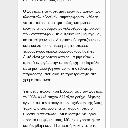
Ο Σάντερς επαναστάτησε εναντίον αυτών των
κλασσικών εβραϊκών συμπεριφορών· κάλεσε
να τα σπάσει με τις τράπεζες, και μίλησε
ενάντια στις συμφωνίες «ελεύθερου εμπορίου»
που καταστρέφουν τη αμερικανική βιομηχανία,
καταστρέφουν τους Αμερικανούς εργαζόμενους
και εκκολάπτουν ακόμη περισσότερους
χαρούμενους δισεκατομμυριούχους kosher.
Αυτό είναι χειρότερο από το να μην είσαι «
αρκετά ενεργός στην υποστήριξη του Ισραήλ»,
είναι μια πρόδηλη δυσπιστία της εβραϊκής
παράδοσης, που δίνει τη προτεραιότητα στη
χρηματοπίστωση.
Υπήρχαν πολλοί νέοι Εβραίοι, σαν τον Σάντερς
το 1968· αλλά συχνά άλλαξαν ρούχα. Μήπως
έγινε κατά την απεργία των σχολείων της Νέας
Υόρκης, όπως μου είπε ο Τσόμσκι, όταν οι
Εβραίοι διαπίστωσαν ότι η ισότητα δεν ήταν
προς το συμφέρον τους; Μήπως αγοράστηκαν
και διαφθάρηκαν; Ή παρασύρθηκαν από το