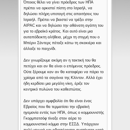
Όποιος θέλει να γίνει πρόεδρος των ΗΠΑ
πρέπει να ορκιστεί πίστη στο Ισραήλ, να
δηλώσει πλήρη υποταγή στις απαιτήσεις του
Ισραήλ. Πρέπει να βιαστεί να τρέξει στην
AIPAC και να δηλώσει την αθάνατη αγάπη του
για το εβραϊκό κράτος. Και αυτό είναι μια
αυταπόδεικτη αλήθεια, μέχρι τη στιγμή που ο
Μπέρνι Σάντερς πέταξε κάτω τη σκακιέρα και
άλλαξε το παιχνίδι.
Δεν γνωρίζουμε ακόμη αν η τακτική του θα
πετύχει και αν θα είναι ο επόμενος πρόεδρος.
Ούτε ξέρουμε καν αν θα καταφέρει να πάρει το
χρίσμα από τα σαγόνια της Κλίντον. Αλλά έχει
ήδη κερδίσει μια μεγάλη νίκη, έριξε τον
κεντρικό πυλώνα του καθεστώτος.
Δεν υπάρχει αμφιβολία ότι θα είναι ένας
Εβραίος που θα τερματίσει την εβραϊκή
ηγεμονία εντός των ΗΠΑ, όπως ο κομμουνιστής
Γκορμπατσόφ τίναξε στον αέρα το
κομμουνιστικό κόμμα στην ΕΣΣΔ. Υπάρχουν
πολύ ισχυρά και αδιαπέραστα συστήματα κατά