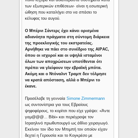
των εξωτερικών επιθέσεων· είναι η εσωτερική
ώθηση που καταλήγει στο να σπάσει το
κέλυφος του αυγού.
Ο Μπέρνι Σάντερς έχει κάνει ορισμένα
αδιανόητα πράγματα στη σύντομη διάρκεια
της προεκλογικής του εκστρατείας.
Αρνήθηκε να πάει στο συνέδριο της AIPΑC,
όπου οι ισχυροί και οι υψηλά ισταμένοι
όλων των αποχρώσεων υποτίθενται ότι
πρέπει να γλείφουν την εβραϊκή μπότα.
Ακόμη και ο Ντόναλντ Τραμπ δεν τόλμησε
να κρατά απόσταση, αλλά ο Μπέρνι το
έκανε.
Προσέλαβε τη γενναία
Simone Zimmermann
ως συντονίστρια για τους Εβραίους
ψηφοφόρους, το κορίτσι που είχε γράψει: «Άντε
γαμ@@@... Bibi» και περιέγραψε τον
Ισραηλινό πρωθυπουργό ως άθλιο χειραγωγό.
Εκείνον τον ίδιο τον Μπιμπή τον οποίον είχαν
δεχτεί η Γερουσία και το Κογκρέσο με