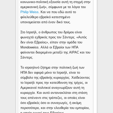
κοινωνικο-πολιτική εξουσία αυτή τη στιγμή στην
αμερικανική ζωή», σύμφωνα με τα λόγια του
Philip Weiss
. Και να που εδώ αυτό το
φιλελεύθερο εβραϊκό κατεστημένο
υπονομεύεται από έναν δικό τους.
Στο Ισραήλ, ο άνθρωπος του δρόμου είναι
φωναχτά εχθρικός προς τον Σάντερς. «Αυτός
δεν είναι Εβραίος», είπαν στην ομάδα του
Mondoweiss. Αλλά οι Εβραίοι των ΗΠΑ
φαίνονται διαιρεμένοι μεταξύ της AIPAC και του
Σάντερς.
Το ισραηλινό ζήτημα στην πολιτική ζωή των
ΗΠΑ δεν αφορά μόνο το Ισραήλ, είναι το
σύμβολο της εβραϊκής κυριαρχίας. Χαϊδεύοντας
το Ισραήλ προς την κατεύθυνση της τρίχας, οι
Αμερικανοί πολιτικοί αναγνωρίζουν αυτή τη
κυριαρχία. Και αυτό αντανακλάται στη στάση
τους απέναντι στις τράπεζες, οι οποίες είναι
όσο εβραϊκές όσο οι συναγωγές, ή ακόμη
περισσότερο, και στην ελευθερία του εμπορίου,
η οποία ευνοεί τους Εβραίους.