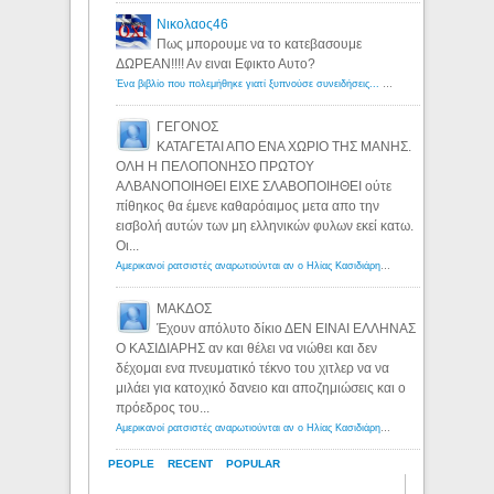
Νικολαος46
Πως μπορουμε να το κατεβασουμε
ΔΩΡΕΑΝ!!!! Αν ειναι Εφικτο Αυτο?
Ένα βιβλίο που πολεμήθηκε γιατί ξυπνούσε συνειδήσεις... - Λόγιος Ερμής | Η γνώση ξεκινάει με την αναζήτηση...
ΓΕΓΟΝΟΣ
ΚΑΤΑΓΕΤΑΙ ΑΠΟ ΕΝΑ ΧΩΡΙΟ ΤΗΣ ΜΑΝΗΣ.
ΟΛΗ Η ΠΕΛΟΠΟΝΗΣΟ ΠΡΩΤΟΥ
ΑΛΒΑΝΟΠΟΙΗΘΕΙ ΕΙΧΕ ΣΛΑΒΟΠΟΙΗΘΕΙ ούτε
πίθηκος θα έμενε καθαρόαιμος μετα απο την
εισβολή αυτών των μη ελληνικών φυλων εκεί κατω.
Οι...
Αμερικανοί ρατσιστές αναρωτιούνται αν ο Ηλίας Κασιδιάρης ανήκει στη λευκή φυλή... - Λόγιος Ερμής
ΜΑΚΔΟΣ
Έχουν απόλυτο δίκιο ΔΕΝ ΕΙΝΑΙ ΕΛΛΗΝΑΣ
Ο ΚΑΣΙΔΙΑΡΗΣ αν και θέλει να νιώθει και δεν
δέχομαι ενα πνευματικό τέκνο του χιτλερ να να
μιλάει για κατοχικό δανειο και αποζημιώσεις και ο
πρόεδρος του...
Αμερικανοί ρατσιστές αναρωτιούνται αν ο Ηλίας Κασιδιάρης ανήκει στη λευκή φυλή... - Λόγιος Ερμής
PEOPLE
RECENT
POPULAR