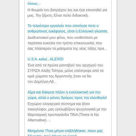
όλους...
Η θεωρία του βατράχου λες και έχει επινοηθεί για
μας. Την ξέρετε; Είναι πολύ διδακτική.
Το τελειότερο εργαλείο που επινόησε ποτε ο
ανθρώπινος εγκέφαλος, είναι η Ελληνική γλώσσα.
Διαδυκτιακοί μου φίλοι, που υιοθετίσατε με
περίσσια ευκολία τον τρόπο επικοινωνίας που
σας πλάσαραν τα μιάσματα της νέας τάξης πρα...
U.S.A. καλεί...ALEXIS!
Ένα από τα πρώτα ραντεβού του αρχηγού του
ΣΥΡΙΖΑ Αλέξη Τσίπρα, μόλις επέστρεψε από τα
ιερά χώματα της Αργεντινής ήταν να δει
τον Δημήτρη Αβ...
Αίμα και δάκρυα πλέον η εναλλακτική για την
χώρα, αλλά ο μόνος δρόμος προς την ελευθερία!
Εγχώριο ολιγαρχικό σύστημα και ξένοι
τοκογλύφοι, μας εγκλωβίζουν ψυχολογικά με την
Θαρτσερική προπαγάνδα TINA (There Is No
Alternative). ...
Μνημόνια: Ποια μέτρα επιβλήθηκαν, ποιοι μας