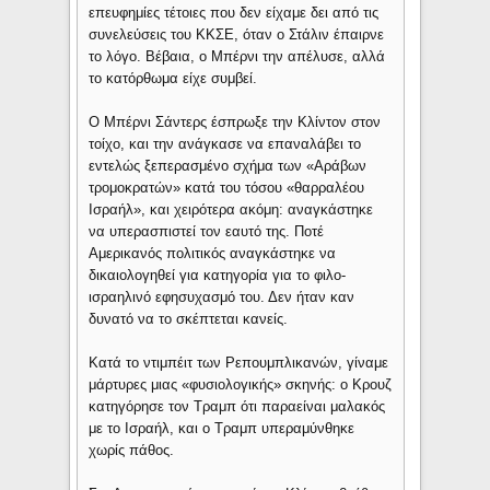
επευφημίες τέτοιες που δεν είχαμε δει από τις
συνελεύσεις του ΚΚΣΕ, όταν ο Στάλιν έπαιρνε
το λόγο. Βέβαια, ο Μπέρνι την απέλυσε, αλλά
το κατόρθωμα είχε συμβεί.
Ο Μπέρνι Σάντερς έσπρωξε την Κλίντον στον
τοίχο, και την ανάγκασε να επαναλάβει το
εντελώς ξεπερασμένο σχήμα των «Αράβων
τρομοκρατών» κατά του τόσου «θαρραλέου
Ισραήλ», και χειρότερα ακόμη: αναγκάστηκε
να υπερασπιστεί τον εαυτό της. Ποτέ
Αμερικανός πολιτικός αναγκάστηκε να
δικαιολογηθεί για κατηγορία για το φιλο-
ισραηλινό εφησυχασμό του. Δεν ήταν καν
δυνατό να το σκέπτεται κανείς.
Κατά το ντιμπέιτ των Ρεπουμπλικανών, γίναμε
μάρτυρες μιας «φυσιολογικής» σκηνής: ο Κρουζ
κατηγόρησε τον Τραμπ ότι παραείναι μαλακός
με το Ισραήλ, και ο Τραμπ υπεραμύνθηκε
χωρίς πάθος.