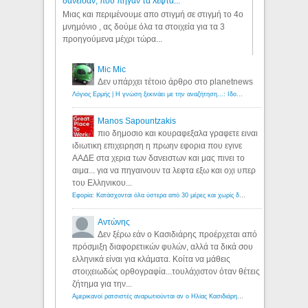
δάνεισαν, πού πήγαν τα λεφτά...
Μιας και περιμένουμε απο στιγμή σε στιγμή το 4ο
μνημόνιο , ας δούμε όλα τα στοιχεία για τα 3
προηγούμενα μέχρι τώρα...
Mic Mic
Δεν υπάρχει τέτοιο άρθρο στο planetnews
Λόγιος Ερμής | Η γνώση ξεκινάει με την αναζήτηση...: Ιδού οι 18 που χρωστούν 11 δις ευρώ!
Manos Sapountzakis
πιο δημοσιο και κουραφεξαλα γραφετε ειναι
ιδιωτικη επιχειρηση η πρωην εφορια που εγινε
ΑΑΔΕ στα χερια των δανειστων και μας πινει το
αιμα... για να πηγαινουν τα λεφτα εξω και οχι υπερ
του Ελληνικου...
Εφορία: Κατάσχονται όλα ύστερα από 30 μέρες και χωρίς δικαστικές αποφάσεις - Λόγιος Ερμής
Αντώνης
Δεν ξέρω εάν ο Κασιδιάρης προέρχεται από
πρόσμιξη διαφορετικών φυλών, αλλά τα δικά σου
ελληνικά είναι για κλάματα. Κοίτα να μάθεις
στοιχειωδώς ορθογραφία...τουλάχιστον όταν θέτεις
ζήτημα για την...
Αμερικανοί ρατσιστές αναρωτιούνται αν ο Ηλίας Κασιδιάρης ανήκει στη λευκή φυλή... - Λόγιος Ερμής