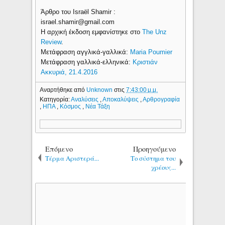
Άρθρο του Israël Shamir :
israel.shamir@gmail.com
Η αρχική έκδοση εμφανίστηκε στο
The Unz
Review
.
Μετάφραση αγγλικά-γαλλικά:
Maria Poumier
Μετάφραση γαλλικά-ελληνικά:
Κριστιάν
Ακκυριά, 21.4.2016
Αναρτήθηκε από
Unknown
στις
7:43:00 μ.μ.
Κατηγορία:
Αναλύσεις
,
Αποκαλύψεις
,
Αρθρογραφία
,
ΗΠΑ
,
Κόσμος
,
Νέα Τάξη
Επόμενο
Προηγούμενο
Τέρμα Αριστερά...
Το σύστημα του
χρέους...