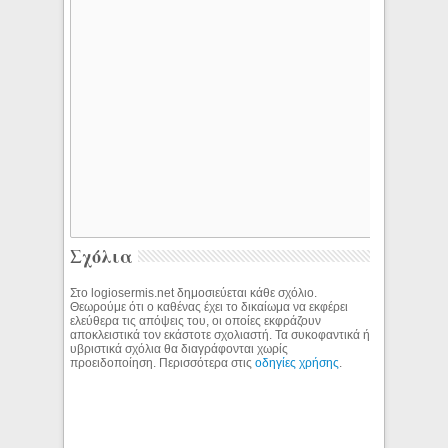
Σχόλια
Στο logiosermis.net δημοσιεύεται κάθε σχόλιο.
Θεωρούμε ότι ο καθένας έχει το δικαίωμα να εκφέρει
ελεύθερα τις απόψεις του, οι οποίες εκφράζουν
αποκλειστικά τον εκάστοτε σχολιαστή. Τα συκοφαντικά ή
υβριστικά σχόλια θα διαγράφονται χωρίς
προειδοποίηση. Περισσότερα στις
οδηγίες χρήσης
.