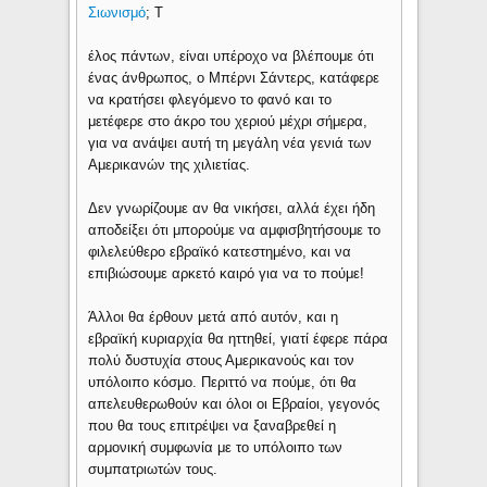
Σιωνισμό
; Τ
έλος πάντων, είναι υπέροχο να βλέπουμε ότι
ένας άνθρωπος, ο Μπέρνι Σάντερς, κατάφερε
να κρατήσει φλεγόμενο το φανό και το
μετέφερε στο άκρο του χεριού μέχρι σήμερα,
για να ανάψει αυτή τη μεγάλη νέα γενιά των
Αμερικανών της χιλιετίας.
Δεν γνωρίζουμε αν θα νικήσει, αλλά έχει ήδη
αποδείξει ότι μπορούμε να αμφισβητήσουμε το
φιλελεύθερο εβραϊκό κατεστημένο, και να
επιβιώσουμε αρκετό καιρό για να το πούμε!
Άλλοι θα έρθουν μετά από αυτόν, και η
εβραϊκή κυριαρχία θα ηττηθεί, γιατί έφερε πάρα
πολύ δυστυχία στους Αμερικανούς και τον
υπόλοιπο κόσμο. Περιττό να πούμε, ότι θα
απελευθερωθούν και όλοι οι Εβραίοι, γεγονός
που θα τους επιτρέψει να ξαναβρεθεί η
αρμονική συμφωνία με το υπόλοιπο των
συμπατριωτών τους.