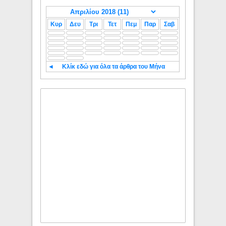
Κυρ
Δευ
Τρι
Τετ
Πεμ
Παρ
Σαβ
◄
Κλίκ εδώ για όλα τα άρθρα του Μήνα