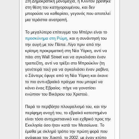
Στη Δημοκρατική μονομαχία, η Κλίντον βρέθηκε
στη θέση του κατηγορουμένου, και δεν
μπορούσε να καθαρίσει, γεγονός που αποτελεί
μια τεράστια ανατροπή.
Το μεγαλύτερο επίτευγμα του Μπέρνι είναι το
προσκύνημα στη Ρώμη
, και η συνάντησή του
την αυγή με τον Πάπα. Λίγο πριν από την
κρίσιμη προκριματική στη Νέα Υόρκη, αντί να
πάει στη Wall Street και να αγκαλιάσει έναν
τραπεζίτη, αντί να τρέξει στο Μπρούκλιν (τη
γενέτειρά του) για να αγκαλιάσει έναν ραβίνο,
ο Σάντερς έφυγε από τη Νέα Υόρκη και έκανε
το πιο αντι-εβραϊκό πράγμα που μπορεί να
κάνει ένας Εβραίος· πήγε να γονατίσει
ενώπιον του Βικάριου του Χριστού.
Παρά το περιβόητο πλουραλισμό του, και την
περίφημη ανοχή του, το εβραϊκό κατεστημένο
είναι τόσο αντιχριστιανικό και εχθρικό προς την
Εκκλησία όσο ήταν κατά τον Μεσαίωνα. Το
έμαθα με σκληρό τρόπο την πρώτη φορά που
ανάφερα τον Χριστό, το 2002, με έναν κτύπο