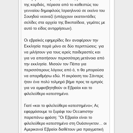
της καρδιάς, πέρασα από το καθεστώς του
γενναίου δημοφιλούς Ισραηλινού σε εκείνο του
Σουηδού νεοναζί (υπάρχουν εκατοντάδες
σελίδες στα αρχεία της Βικιπαίδεια, γεμάτες με
αυτό το είδος αντιρρήσεων).
Οι εβραϊκές εφημερίδες δεν αναφέρουν την
Εκκλησία παρά μόνο σε δύο περιπτώσεις: για
να μιλήσουν για τους ιερείς παιδεραστές και
για να απαιτήσουν περισσότερη μετάνοια από
την εκκλησία. Μισούν τον Πάπα για
περισσότερους λόγους από ό, τι θα μπορούσα
να απαριθμήσω εδώ. Η ακρόαση του Σάντερς
ήταν ένα πολύ τολμηρό βήμα προς τα εμπρός
για να αμφισβητηθούν οι Εβραίοι και το
φιλελεύθερο κατεστημένο.
Γιατί «και το φιλελεύθερο κατεστημένο»; Ας
εφαρμόσουμε το ξυράφι του Occamστην
παραπάνω φράση: "Οι Εβραίοι είναι το
φιλελεύθερο κατεστημένο στη Ουάσινγκτον... οι
Αμερικανοί Εβραίοι διαθέτουν μια πραγματική