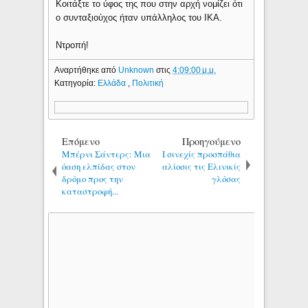
Κοιτάξτε το ύφος της που στην αρχή νομίζει ότι
ο συνταξιούχος ήταν υπάλληλος του ΙΚΑ.
Ντροπή!
Αναρτήθηκε από
Unknown
στις
4:09:00 μ.μ.
Κατηγορία:
Ελλάδα
,
Πολιτική
Επόμενο
Προηγούμενο
Mπέρνι Σάντερς: Μια
Ι σινεχίς προσπάθια
όαση ελπίδας στον
αλίοσις τις Ελινικίς
δρόμο προς την
γλόσας
καταστροφή...