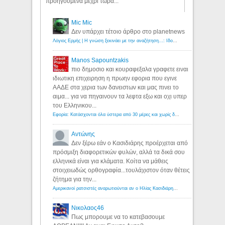
προηγούμενα μέχρι τώρα...
Mic Mic
Δεν υπάρχει τέτοιο άρθρο στο planetnews
Λόγιος Ερμής | Η γνώση ξεκινάει με την αναζήτηση...: Ιδού οι 18 που χρωστούν 11 δις ευρώ!
Manos Sapountzakis
πιο δημοσιο και κουραφεξαλα γραφετε ειναι
ιδιωτικη επιχειρηση η πρωην εφορια που εγινε
ΑΑΔΕ στα χερια των δανειστων και μας πινει το
αιμα... για να πηγαινουν τα λεφτα εξω και οχι υπερ
του Ελληνικου...
Εφορία: Κατάσχονται όλα ύστερα από 30 μέρες και χωρίς δικαστικές αποφάσεις - Λόγιος Ερμής
Αντώνης
Δεν ξέρω εάν ο Κασιδιάρης προέρχεται από
πρόσμιξη διαφορετικών φυλών, αλλά τα δικά σου
ελληνικά είναι για κλάματα. Κοίτα να μάθεις
στοιχειωδώς ορθογραφία...τουλάχιστον όταν θέτεις
ζήτημα για την...
Αμερικανοί ρατσιστές αναρωτιούνται αν ο Ηλίας Κασιδιάρης ανήκει στη λευκή φυλή... - Λόγιος Ερμής
Νικολαος46
Πως μπορουμε να το κατεβασουμε