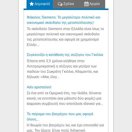
Δημοφιλή
Σχόλια
Αρχείο
Φάκελος Siemens: Το μεγαλύτερο πολιτικό και
οικονομικό σκάνδαλο της μεταπολίτευσης!
Το σκάνδαλο Siemens στην Ελλάδα είναι ίσως το
μεγαλύτερο πολιτικό και οικονομικό σκάνδαλο
της μεταπολίτευσης και αφορά σε χρηματισμό
Ελλήν...
Συγκλονίζει η κατάθεση της συζύγου του Γκιόλια
Έπειτα από 3,5 χρόνια κλήθηκε στην
Αντιτρομοκρατική η σύζυγος και μητέρα των
παιδιών του Σωκράτη Γκιόλια, Αδαμαντία, και
δήλωσε: «Μας έλεγ...
Aιέν αριστεύειν!
Σε ένα από τα Ομηρικά έπη, την Ιλιάδα, δύναται
κανείς να εντοπίσει (και μάλιστα δύο φορές) μια
έκφραση-συμβουλή που αποτέλεσε ιδανικό για...
Το πείραμα του βατράχου που μας αφορά
όλους...
Η θεωρία του βατράχου λες και έχει επινοηθεί για
μας. Την ξέρετε; Είναι πολύ διδακτική.