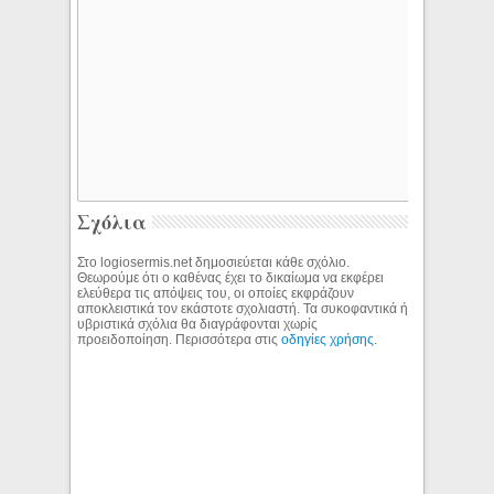
Σχόλια
Στο logiosermis.net δημοσιεύεται κάθε σχόλιο.
Θεωρούμε ότι ο καθένας έχει το δικαίωμα να εκφέρει
ελεύθερα τις απόψεις του, οι οποίες εκφράζουν
αποκλειστικά τον εκάστοτε σχολιαστή. Τα συκοφαντικά ή
υβριστικά σχόλια θα διαγράφονται χωρίς
προειδοποίηση. Περισσότερα στις
οδηγίες χρήσης
.