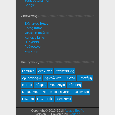
Youtube Channel
Google+
Συνδέσεις
Ελληνικός Τύπος
Ξένος Τύπος
Φιλικοί Ιστοχώροι
Χρήσιμα Links
Ομογένεια
Ραδιόφωνο
Στηρίζουμε
Κατηγορίες
Featured
Αναλύσεις
Αποκαλύψεις
Αρθρογραφία
Αφιερώματα
Ελλάδα
Επιστήμη
Ιστορία
Κόσμος
Μυθολογία
Νέα Τάξη
Ντοκιμαντέρ
Νόηση και Επινόηση
Οικονομία
Πολιτική
Πολιτισμός
Τεχνολογία
Copyright © 2010-2018
Λόγιος Ερμής
Version 5 - Powered by
Blogger