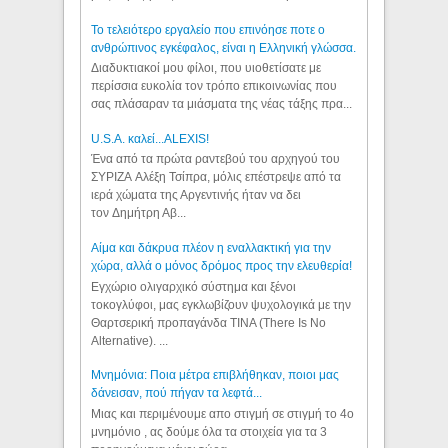
Το τελειότερο εργαλείο που επινόησε ποτε ο
ανθρώπινος εγκέφαλος, είναι η Ελληνική γλώσσα.
Διαδυκτιακοί μου φίλοι, που υιοθετίσατε με
περίσσια ευκολία τον τρόπο επικοινωνίας που
σας πλάσαραν τα μιάσματα της νέας τάξης πρα...
U.S.A. καλεί...ALEXIS!
Ένα από τα πρώτα ραντεβού του αρχηγού του
ΣΥΡΙΖΑ Αλέξη Τσίπρα, μόλις επέστρεψε από τα
ιερά χώματα της Αργεντινής ήταν να δει
τον Δημήτρη Αβ...
Αίμα και δάκρυα πλέον η εναλλακτική για την
χώρα, αλλά ο μόνος δρόμος προς την ελευθερία!
Εγχώριο ολιγαρχικό σύστημα και ξένοι
τοκογλύφοι, μας εγκλωβίζουν ψυχολογικά με την
Θαρτσερική προπαγάνδα TINA (There Is No
Alternative). ...
Μνημόνια: Ποια μέτρα επιβλήθηκαν, ποιοι μας
δάνεισαν, πού πήγαν τα λεφτά...
Μιας και περιμένουμε απο στιγμή σε στιγμή το 4ο
μνημόνιο , ας δούμε όλα τα στοιχεία για τα 3