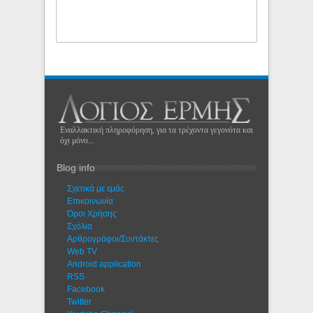
Εναλλακτική πληροφόρηση, για τα τρέχοντα γεγονότα και
όχι μόνο...
Blog info
Σχετικά με εμάς
Eπικοινωνία
Όροι Χρήσης
Σχόλια
Αρθρογράφοι/Συντάκτες
Web TV
Android application
RSS
Facebook
Twitter