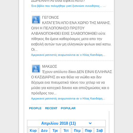
ΔΩΡΕΑΝ!!!! Αν ειναι Εφικτο Αυτο?
Ένα βιβλίο που πολεμήθηκε γιατί ξυπνούσε συνειδήσεις... - Λόγιος Ερμής | Η γνώση ξεκινάει με την αναζήτηση...
ΓΕΓΟΝΟΣ
ΚΑΤΑΓΕΤΑΙ ΑΠΟ ΕΝΑ ΧΩΡΙΟ ΤΗΣ ΜΑΝΗΣ.
ΟΛΗ Η ΠΕΛΟΠΟΝΗΣΟ ΠΡΩΤΟΥ
ΑΛΒΑΝΟΠΟΙΗΘΕΙ ΕΙΧΕ ΣΛΑΒΟΠΟΙΗΘΕΙ ούτε
πίθηκος θα έμενε καθαρόαιμος μετα απο την
εισβολή αυτών των μη ελληνικών φυλων εκεί κατω.
Οι...
Αμερικανοί ρατσιστές αναρωτιούνται αν ο Ηλίας Κασιδιάρης ανήκει στη λευκή φυλή... - Λόγιος Ερμής
ΜΑΚΔΟΣ
Έχουν απόλυτο δίκιο ΔΕΝ ΕΙΝΑΙ ΕΛΛΗΝΑΣ
Ο ΚΑΣΙΔΙΑΡΗΣ αν και θέλει να νιώθει και δεν
δέχομαι ενα πνευματικό τέκνο του χιτλερ να να
μιλάει για κατοχικό δανειο και αποζημιώσεις και ο
πρόεδρος του...
Αμερικανοί ρατσιστές αναρωτιούνται αν ο Ηλίας Κασιδιάρης ανήκει στη λευκή φυλή... - Λόγιος Ερμής
PEOPLE
RECENT
POPULAR
Κυρ
Δευ
Τρι
Τετ
Πεμ
Παρ
Σαβ