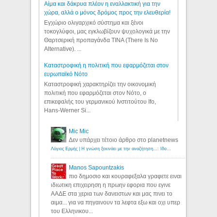
Αίμα και δάκρυα πλέον η εναλλακτική για την
χώρα, αλλά ο μόνος δρόμος προς την ελευθερία!
Εγχώριο ολιγαρχικό σύστημα και ξένοι
τοκογλύφοι, μας εγκλωβίζουν ψυχολογικά με την
Θαρτσερική προπαγάνδα TINA (There Is No
Alternative). ...
Καταστροφική η πολιτική που εφαρμόζεται στον
ευρωπαϊκό Νότο
Καταστροφική χαρακτηρίζει την οικονομική
πολιτική που εφαρμόζεται στον Νότο, ο
επικεφαλής του γερμανικού Ινστιτούτου Ifo,
Hans-Werner Si...
Mic Mic
Δεν υπάρχει τέτοιο άρθρο στο planetnews
Λόγιος Ερμής | Η γνώση ξεκινάει με την αναζήτηση...: Ιδού οι 18 που χρωστούν 11 δις ευρώ!
Manos Sapountzakis
πιο δημοσιο και κουραφεξαλα γραφετε ειναι
ιδιωτικη επιχειρηση η πρωην εφορια που εγινε
ΑΑΔΕ στα χερια των δανειστων και μας πινει το
αιμα... για να πηγαινουν τα λεφτα εξω και οχι υπερ
του Ελληνικου...