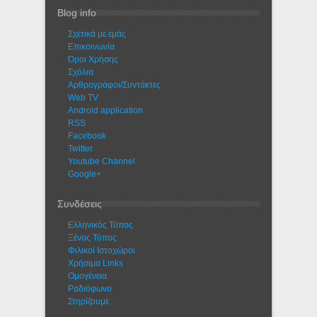
Blog info
Σχετικά με εμάς
Eπικοινωνία
Όροι Χρήσης
Σχόλια
Αρθρογράφοι/Συντάκτες
Web TV
Android application
RSS
Facebook
Twitter
Youtube Channel
Google+
Συνδέσεις
Ελληνικός Τύπος
Ξένος Τύπος
Φιλικοί Ιστοχώροι
Χρήσιμα Links
Ομογένεια
Ραδιόφωνο
Στηρίζουμε