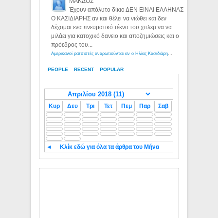
ΜΑΚΔΟΣ
Έχουν απόλυτο δίκιο ΔΕΝ ΕΙΝΑΙ ΕΛΛΗΝΑΣ
Ο ΚΑΣΙΔΙΑΡΗΣ αν και θέλει να νιώθει και δεν
δέχομαι ενα πνευματικό τέκνο του χιτλερ να να
μιλάει για κατοχικό δανειο και αποζημιώσεις και ο
πρόεδρος του...
Αμερικανοί ρατσιστές αναρωτιούνται αν ο Ηλίας Κασιδιάρης ανήκει στη λευκή φυλή... - Λόγιος Ερμής
PEOPLE
RECENT
POPULAR
Κυρ
Δευ
Τρι
Τετ
Πεμ
Παρ
Σαβ
◄
Κλίκ εδώ για όλα τα άρθρα του Μήνα