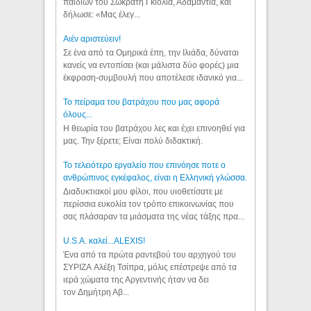
παιδιών του Σωκράτη Γκιόλια, Αδαμαντία, και
δήλωσε: «Μας έλεγ...
Aιέν αριστεύειν!
Σε ένα από τα Ομηρικά έπη, την Ιλιάδα, δύναται
κανείς να εντοπίσει (και μάλιστα δύο φορές) μια
έκφραση-συμβουλή που αποτέλεσε ιδανικό για...
Το πείραμα του βατράχου που μας αφορά
όλους...
Η θεωρία του βατράχου λες και έχει επινοηθεί για
μας. Την ξέρετε; Είναι πολύ διδακτική.
Το τελειότερο εργαλείο που επινόησε ποτε ο
ανθρώπινος εγκέφαλος, είναι η Ελληνική γλώσσα.
Διαδυκτιακοί μου φίλοι, που υιοθετίσατε με
περίσσια ευκολία τον τρόπο επικοινωνίας που
σας πλάσαραν τα μιάσματα της νέας τάξης πρα...
U.S.A. καλεί...ALEXIS!
Ένα από τα πρώτα ραντεβού του αρχηγού του
ΣΥΡΙΖΑ Αλέξη Τσίπρα, μόλις επέστρεψε από τα
ιερά χώματα της Αργεντινής ήταν να δει
τον Δημήτρη Αβ...