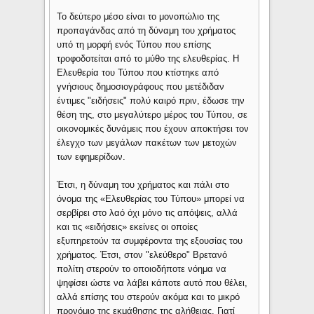
Το δεύτερο μέσο είναι το μονοπώλιο της
προπαγάνδας από τη δύναμη του χρήματος
υπό τη μορφή ενός Τύπου που επίσης
τροφοδοτείται από το μύθο της ελευθερίας. Η
Ελευθερία του Τύπου που κτίστηκε από
γνήσιους δημοσιογράφους που μετέδιδαν
έντιμες "ειδήσεις" πολύ καιρό πριν, έδωσε την
θέση της, στο μεγαλύτερο μέρος του Τύπου, σε
οικονομικές δυνάμεις που έχουν αποκτήσει τον
έλεγχο των μεγάλων πακέτων των μετοχών
των εφημερίδων.
Έτσι, η δύναμη του χρήματος και πάλι στο
όνομα της «Ελευθερίας του Τύπου» μπορεί να
σερβίρει στο λαό όχι μόνο τις απόψεις, αλλά
και τις «ειδήσεις» εκείνες οι οποίες
εξυπηρετούν τα συμφέροντα της εξουσίας του
χρήματος. Έτσι, στον "ελεύθερο" Βρετανό
πολίτη στερούν το οποιοδήποτε νόημα να
ψηφίσει ώστε να λάβει κάποτε αυτό που θέλει,
αλλά επίσης του στερούν ακόμα και το μικρό
προνόμιο της εκμάθησης της αλήθειας. Γιατί