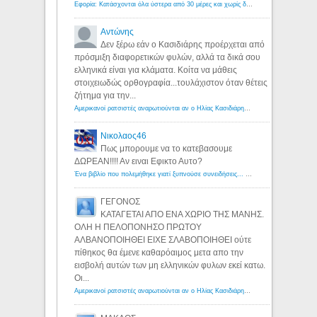
Εφορία: Κατάσχονται όλα ύστερα από 30 μέρες και χωρίς δικαστικές αποφάσεις - Λόγιος Ερμής
Αντώνης
Δεν ξέρω εάν ο Κασιδιάρης προέρχεται από
πρόσμιξη διαφορετικών φυλών, αλλά τα δικά σου
ελληνικά είναι για κλάματα. Κοίτα να μάθεις
στοιχειωδώς ορθογραφία...τουλάχιστον όταν θέτεις
ζήτημα για την...
Αμερικανοί ρατσιστές αναρωτιούνται αν ο Ηλίας Κασιδιάρης ανήκει στη λευκή φυλή... - Λόγιος Ερμής
Νικολαος46
Πως μπορουμε να το κατεβασουμε
ΔΩΡΕΑΝ!!!! Αν ειναι Εφικτο Αυτο?
Ένα βιβλίο που πολεμήθηκε γιατί ξυπνούσε συνειδήσεις... - Λόγιος Ερμής | Η γνώση ξεκινάει με την αναζήτηση...
ΓΕΓΟΝΟΣ
ΚΑΤΑΓΕΤΑΙ ΑΠΟ ΕΝΑ ΧΩΡΙΟ ΤΗΣ ΜΑΝΗΣ.
ΟΛΗ Η ΠΕΛΟΠΟΝΗΣΟ ΠΡΩΤΟΥ
ΑΛΒΑΝΟΠΟΙΗΘΕΙ ΕΙΧΕ ΣΛΑΒΟΠΟΙΗΘΕΙ ούτε
πίθηκος θα έμενε καθαρόαιμος μετα απο την
εισβολή αυτών των μη ελληνικών φυλων εκεί κατω.
Οι...
Αμερικανοί ρατσιστές αναρωτιούνται αν ο Ηλίας Κασιδιάρης ανήκει στη λευκή φυλή... - Λόγιος Ερμής