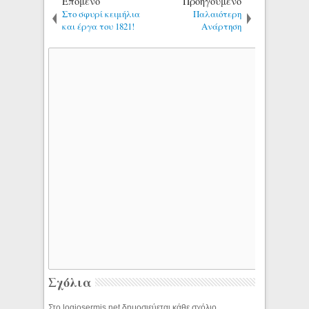
Επόμενο
Προηγούμενο
Στο σφυρί κειμήλια
Παλαιότερη
και έργα του 1821!
Ανάρτηση
Σχόλια
Στο logiosermis.net δημοσιεύεται κάθε σχόλιο.