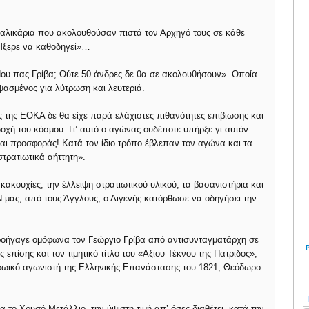
αλικάρια που ακολουθούσαν πιστά τον Αρχηγό τους σε κάθε
«Ήξερε να καθοδηγεί»…
υ πας Γρίβα; Ούτε 50 άνδρες δε θα σε ακολουθήσουν». Οποία
ασμένος για λύτρωση και λευτεριά.
 της ΕΟΚΑ δε θα είχε παρά ελάχιστες πιθανότητες επιβίωσης και
δοχή του κόσμου. Γι’ αυτό ο αγώνας ουδέποτε υπήρξε γι αυτόν
αι προσφοράς! Κατά τον ίδιο τρόπο έβλεπαν τον αγώνα και τα
τρατιωτικά αήττητη».
κακουχίες, την έλλειψη στρατιωτικού υλικού, τα βασανιστήρια και
 μας, από τους Άγγλους, ο Διγενής κατόρθωσε να οδηγήσει την
ροήγαγε ομόφωνα τον Γεώργιο Γρίβα από αντισυνταγματάρχη σε
 επίσης και τον τιμητικό τίτλο του «Αξίου Τέκνου της Πατρίδος»,
ηρωικό αγωνιστή της Ελληνικής Επανάστασης του 1821, Θεόδωρο
 το Χρυσό Μετάλλιο, την ύψιστη τιμή απ’ όσες διαθέτει, κατά την