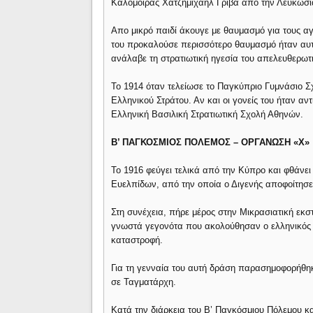
Καλομοίρας Χατζήμιχαηλ Γρίβα απο την Λευκωσί
Απο μικρό παιδί άκουγε με θαυμασμό για τους αγ
του προκαλούσε περισσότερο θαυμασμό ήταν αυτ
ανάλαβε τη στρατιωτική ηγεσία του απελευθερω
Το 1914 όταν τελείωσε το Παγκύπριο Γυμνάσιο Σ
Ελληνικού Στράτου. Αν και οι γονείς του ήταν αντ
Ελληνική Βασιλική Στρατιωτική Σχολή Αθηνών.
Β’ ΠΑΓΚΟΣΜΙΟΣ ΠΟΛΕΜΟΣ – ΟΡΓΑΝΩΣΗ «Χ»
Το 1916 φεύγει τελικά από την Κύπρο και φθάνει
Ευελπίδων, από την οποία ο Διγενής αποφοίτησε
Στη συνέχεια, πήρε μέρος στην Μικρασιατική εκσ
γνωστά γεγονότα που ακολούθησαν ο ελληνικός
καταστροφή.
Για τη γενναία του αυτή δράση παρασημοφορήθη
σε Ταγματάρχη.
Κατά την διάρκεια του Β’ Παγκόσμιου Πόλεμου κα