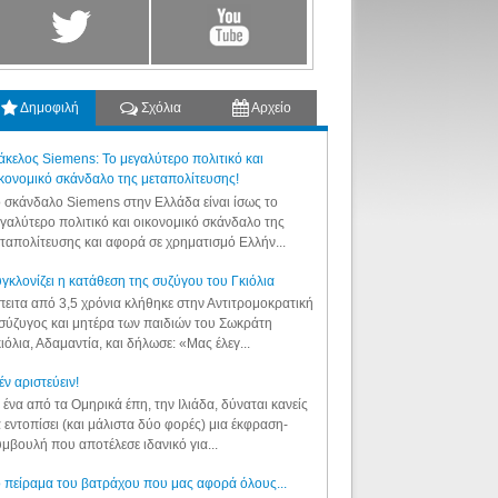
Δημοφιλή
Σχόλια
Αρχείο
κελος Siemens: Το μεγαλύτερο πολιτικό και
κονομικό σκάνδαλο της μεταπολίτευσης!
 σκάνδαλο Siemens στην Ελλάδα είναι ίσως το
γαλύτερο πολιτικό και οικονομικό σκάνδαλο της
ταπολίτευσης και αφορά σε χρηματισμό Ελλήν...
γκλονίζει η κατάθεση της συζύγου του Γκιόλια
ειτα από 3,5 χρόνια κλήθηκε στην Αντιτρομοκρατική
σύζυγος και μητέρα των παιδιών του Σωκράτη
ιόλια, Αδαμαντία, και δήλωσε: «Μας έλεγ...
έν αριστεύειν!
 ένα από τα Ομηρικά έπη, την Ιλιάδα, δύναται κανείς
 εντοπίσει (και μάλιστα δύο φορές) μια έκφραση-
μβουλή που αποτέλεσε ιδανικό για...
 πείραμα του βατράχου που μας αφορά όλους...