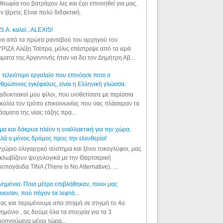
θεωρία του βατράχου λες και έχει επινοηθεί για μας.
ν ξέρετε; Είναι πολύ διδακτική.
S.A. καλεί...ALEXIS!
α από τα πρώτα ραντεβού του αρχηγού του
ΡΙΖΑ Αλέξη Τσίπρα, μόλις επέστρεψε από τα ιερά
ματα της Αργεντινής ήταν να δει τον Δημήτρη Αβ...
 τελειότερο εργαλείο που επινόησε ποτε ο
θρώπινος εγκέφαλος, είναι η Ελληνική γλώσσα.
αδυκτιακοί μου φίλοι, που υιοθετίσατε με περίσσια
κολία τον τρόπο επικοινωνίας που σας πλάσαραν τα
άσματα της νέας τάξης πρα...
μα και δάκρυα πλέον η εναλλακτική για την χώρα,
λά ο μόνος δρόμος προς την ελευθερία!
χώριο ολιγαρχικό σύστημα και ξένοι τοκογλύφοι, μας
κλωβίζουν ψυχολογικά με την Θαρτσερική
οπαγάνδα TINA (There Is No Alternative). ...
ημόνια: Ποια μέτρα επιβλήθηκαν, ποιοι μας
νεισαν, πού πήγαν τα λεφτά...
ας και περιμένουμε απο στιγμή σε στιγμή το 4ο
ημόνιο , ας δούμε όλα τα στοιχεία για τα 3
οηγούμενα μέχρι τώρα...