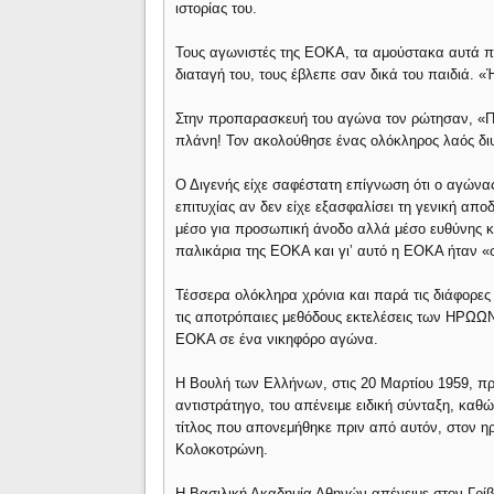
ιστορίας του.
Τους αγωνιστές της ΕΟΚΑ, τα αμούστακα αυτά π
διαταγή του, τους έβλεπε σαν δικά του παιδιά. 
Στην προπαρασκευή του αγώνα τον ρώτησαν, «Πο
πλάνη! Τον ακολούθησε ένας ολόκληρος λαός διψ
Ο Διγενής είχε σαφέστατη επίγνωση ότι ο αγώνας
επιτυχίας αν δεν είχε εξασφαλίσει τη γενική απο
μέσο για προσωπική άνοδο αλλά μέσο ευθύνης κ
παλικάρια της ΕΟΚΑ και γι’ αυτό η ΕΟΚΑ ήταν «σ
Τέσσερα ολόκληρα χρόνια και παρά τις διάφορες 
τις αποτρόπαιες μεθόδους εκτελέσεις των ΗΡΩΩΝ
ΕΟΚΑ σε ένα νικηφόρο αγώνα.
Η Βουλή των Ελλήνων, στις 20 Μαρτίου 1959, π
αντιστράτηγο, του απένειμε ειδική σύνταξη, καθώς
τίτλος που απονεμήθηκε πριν από αυτόν, στον 
Κολοκοτρώνη.
Η Βασιλική Ακαδημία Αθηνών απένειμε στον Γρίβα