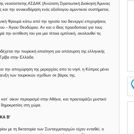
ης νεοσύστατης ΑΣΔΑΚ (Ανώτατη Στρατιωτική Διοίκηση Άμυνας
ς και την ανοικοδόμηση ενός αξιόλογου αμυντικού συστήματος.
νική Φρουρά κάτω από την ηγεσία του διενεργεί επιχειρήσεις
υ – Άγιου Θεοδώρου. Αν και ο ίδιος προειδοποιεί για τους
 την αντίθεση του για μια τέτοια εμπλοκή, ακολουθεί τις
δέχεται την τουρκική απαίτηση για απόσυρση της ελληνικής
 Γρίβα στην Ελλάδα.
ι την αποχώρηση της μεραρχίας απο το νησί, η Κύπρος μένει
τευξη των τουρκικών σχεδίων σε βάρος της.
Σ
 κατ΄ οίκον περιορισμό στην Αθήνα, και προετοιμάζει μυστικό
ς δημοκρατίας στη χώρα.
ΚΑ Β’
ρίου με τη δικτατορία των Συνταγματαρχών είχαν ενταθεί, ο