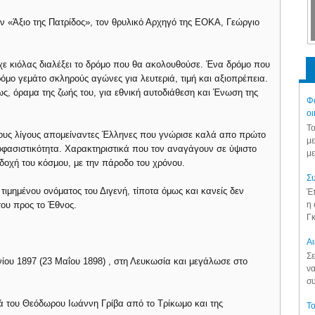
ν «Άξιο της Πατρίδος», τον θρυλικό Αρχηγό της ΕΟΚΑ, Γεώργιο
είχε κιόλας διαλέξει το δρόμο που θα ακολουθούσε. Ένα δρόμο που
δρόμο γεμάτο σκληρούς αγώνες για λευτεριά, τιμή και αξιοπρέπεια.
ς, όραμα της ζωής του, για εθνική αυτοδιάθεση και Ένωση της
Φά
οι
Το
τους λίγους απομείναντες Έλληνες που γνώρισε καλά απο πρώτο
με
αποφασιστικότητα. Χαρακτηριστικά που τον αναγάγουν σε ύψιστο
με
δοχή του κόσμου, με την πάροδο του χρόνου.
Συ
ιμημένου ονόματος του Διγενή, τίποτα όμως και κανείς δεν
Έπ
η 
του προς το Έθνος.
Γκ
Aι
Σε
υνίου 1897 (23 Μαΐου 1898) , στη Λευκωσία και μεγάλωσε στο
να
συ
διά του Θεόδωρου Ιωάννη Γρίβα από το Τρίκωμο και της
Το