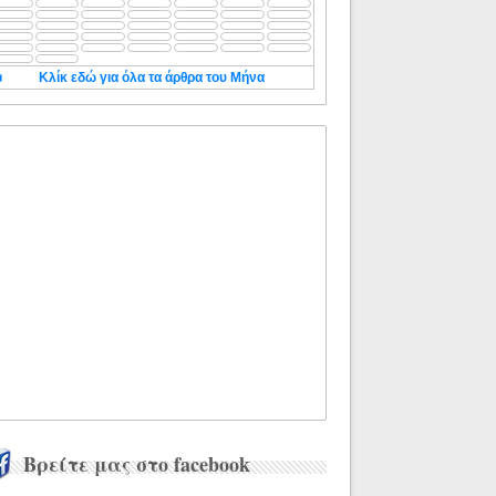
◄
Κλίκ εδώ για όλα τα άρθρα του Μήνα
Βρείτε μας στο facebook