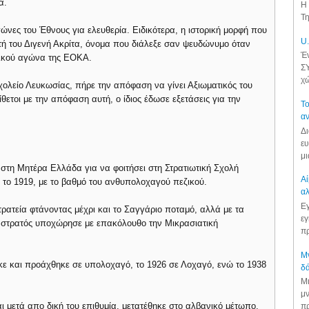
α.
Η 
Τη
ώνες του Έθνους για ελευθερία. Ειδικότερα, η ιστορική μορφή που
U.
ή του Διγενή Ακρίτα, όνομα που διάλεξε σαν ψευδώνυμο όταν
Έν
τικού αγώνα της ΕΟΚΑ.
ΣΥ
χώ
χολείο Λευκωσίας, πήρε την απόφαση να γίνει Αξιωματικός του
ίθετοι με την απόφαση αυτή, ο ίδιος έδωσε εξετάσεις για την
Το
αν
Δι
ευ
μι
 στη Μητέρα Ελλάδα για να φοιτήσει στη Στρατιωτική Σχολή
Αί
 το 1919, με το βαθμό του ανθυπολοχαγού πεζικού.
αλ
Εγ
τρατεία φτάνοντας μέχρι και το Σαγγάριο ποταμό, αλλά με τα
εγ
 στρατός υποχώρησε με επακόλουθο την Μικρασιατική
πρ
Μν
κε και προάχθηκε σε υπολοχαγό, το 1926 σε Λοχαγό, ενώ το 1938
δά
Μι
μν
ι μετά απο δική του επιθυμία, μετατέθηκε στο αλβανικό μέτωπο,
πρ