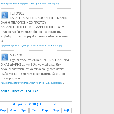
Ένα βιβλίο που πολεμήθηκε γιατί ξυπνούσε συνειδήσεις... - Λόγιος Ερμής | Η γνώση ξεκινάει με την αναζήτηση...
ΓΕΓΟΝΟΣ
ΚΑΤΑΓΕΤΑΙ ΑΠΟ ΕΝΑ ΧΩΡΙΟ ΤΗΣ ΜΑΝΗΣ.
ΟΛΗ Η ΠΕΛΟΠΟΝΗΣΟ ΠΡΩΤΟΥ
ΑΛΒΑΝΟΠΟΙΗΘΕΙ ΕΙΧΕ ΣΛΑΒΟΠΟΙΗΘΕΙ ούτε
πίθηκος θα έμενε καθαρόαιμος μετα απο την
εισβολή αυτών των μη ελληνικών φυλων εκεί κατω.
Οι...
Αμερικανοί ρατσιστές αναρωτιούνται αν ο Ηλίας Κασιδιάρης ανήκει στη λευκή φυλή... - Λόγιος Ερμής
·
8 yea
ΜΑΚΔΟΣ
Έχουν απόλυτο δίκιο ΔΕΝ ΕΙΝΑΙ ΕΛΛΗΝΑΣ
Ο ΚΑΣΙΔΙΑΡΗΣ αν και θέλει να νιώθει και δεν
δέχομαι ενα πνευματικό τέκνο του χιτλερ να να
μιλάει για κατοχικό δανειο και αποζημιώσεις και ο
πρόεδρος του...
Αμερικανοί ρατσιστές αναρωτιούνται αν ο Ηλίας Κασιδιάρης ανήκει στη λευκή φυλή... - Λόγιος Ερμής
·
8 yea
PEOPLE
RECENT
POPULAR
Κυρ
Δευ
Τρι
Τετ
Πεμ
Παρ
Σαβ