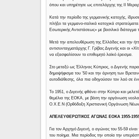
όπου και υπηρέτησε ως επιτελάρχης της ΙΙ Μεραρ
Κατά την περίοδο της γερμανικής κατοχής, ίδρυσ
πλήξει τα γερμανο-ιταλικά κατοχικά στρατεύμα
Εσωτερικής Αντιστάσεως» με βασιλικό διάταγμα 
Μετά την απελευθέρωση της Ελλάδας και την ήττ
αντισυνταγματάρχης Γ. Γρίβας Διγενής και οι «Χ
να εξασφαλίσουν το επιθυμητό λαϊκό έρεισμα.
Στο μεταξύ ως Έλληνας Κύπριος, ο Διγενής παρ
δημοψήφισμα του ’50 και την άρνηση των Βρετα
αυτοδιάθεσης, όλα πια οδηγούσαν τον λαό σε έ
Το 1951, ο Διγενής φθάνει στην Κύπρο και μελετ
θεμέλια της ΕΟΚΑ, με βάση την οργάνωση νεολα
Ο.Χ.Ε.Ν (Ορθόδοξη Χριστιανική Οργάνωση Νέων
ΑΠΕΛΕΥΘΕΡΩΤΙΚΟΣ ΑΓΩΝΑΣ ΕΟΚΑ 1955-195
Για τον Αρχηγό Διγενή, ο αγώνας του 55-59 είναι
του ποίημα. Μια περίοδος την οποία την υπεράσπ