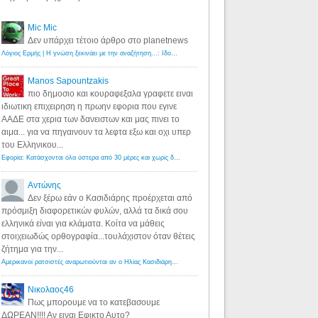
Mic Mic
Δεν υπάρχει τέτοιο άρθρο στο planetnews
Λόγιος Ερμής | Η γνώση ξεκινάει με την αναζήτηση...: Ιδού οι 18 που χρωστούν 11 δις ευρώ!
·
6 years ago
Manos Sapountzakis
πιο δημοσιο και κουραφεξαλα γραφετε ειναι
ιδιωτικη επιχειρηση η πρωην εφορια που εγινε
ΑΑΔΕ στα χερια των δανειστων και μας πινει το
αιμα... για να πηγαινουν τα λεφτα εξω και οχι υπερ
του Ελληνικου...
Εφορία: Κατάσχονται όλα ύστερα από 30 μέρες και χωρίς δικαστικές αποφάσεις - Λόγιος Ερμής
·
6 years ag
Αντώνης
Δεν ξέρω εάν ο Κασιδιάρης προέρχεται από
πρόσμιξη διαφορετικών φυλών, αλλά τα δικά σου
ελληνικά είναι για κλάματα. Κοίτα να μάθεις
στοιχειωδώς ορθογραφία...τουλάχιστον όταν θέτεις
ζήτημα για την...
Αμερικανοί ρατσιστές αναρωτιούνται αν ο Ηλίας Κασιδιάρης ανήκει στη λευκή φυλή... - Λόγιος Ερμής
·
7 yea
Νικολαος46
Πως μπορουμε να το κατεβασουμε
ΔΩΡΕΑΝ!!!! Αν ειναι Εφικτο Αυτο?