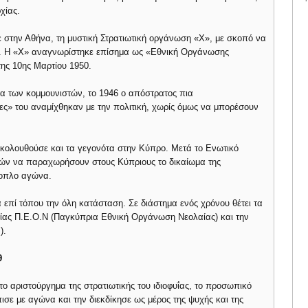
χίας.
ε στην Αθήνα, τη μυστική Στρατιωτική οργάνωση «Χ», με σκοπό να
τα. Η «Χ» αναγνωρίστηκε επίσημα ως «Εθνική Οργάνωσης
της 10ης Μαρτίου 1950.
α των κομμουνιστών, το 1946 ο απόστρατος πια
ίτες» του αναμίχθηκαν με την πολιτική, χωρίς όμως να μπορέσουν
ακολουθούσε και τα γεγονότα στην Κύπρο. Μετά το Ενωτικό
νών να παραχωρήσουν στους Κύπριους το δικαίωμα της
νοπλο αγώνα.
ά επί τόπου την όλη κατάσταση. Σε διάστημα ενός χρόνου θέτει τα
ίας Π.Ε.Ο.Ν (Παγκύπρια Εθνική Οργάνωση Νεολαίας) και την
).
9
 το αριστούργημα της στρατιωτικής του ιδιοφυΐας, το προσωπικό
ισε με αγώνα και την διεκδίκησε ως μέρος της ψυχής και της