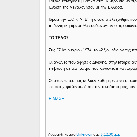
Γρίβας επιστρέφει μυστικά στην Κύπρο για να π
Ένωση της Μεγαλονήσου με την Ελλάδα.
Ιδρύει την Ε.Ο.Κ.Α. Β’, η οποία στελεχώθηκε κ
τη δυναμική δράση θα ευοδώνονταν οι προαιώνι
ΤΟ ΤΕΛΟΣ
Στις 27 Ιανουαρίου 1974, το «Άξιον τέκνον της
Οι αγώνες που άφησε ο Διγενής, στην ιστορία αυ
επιβίωση σε μια Κύπρο που κινδυνεύει να παραμ
Οι αγώνες του μας καλούν καθημερινά να υπε
ιστορία χαράζοντας έτσι στην ταυτότητα μας, τον
H MAXH
Αναρτήθηκε από
Unknown
στις
9:12:00 μ.μ.